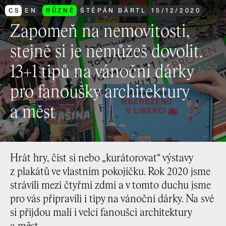
CS
EN
RŮZNÉ
ŠTĚPÁN BÄRTL
15
/
12
/
2020
Zapomeň na nemovitosti,
stejně si je nemůžeš dovolit.
13+1 tipů na vánoční dárky
pro fanoušky architektury
a měst
Hrát hry, číst si nebo „kurátorovat“ výstavy
z plakátů ve vlastním pokojíčku. Rok 2020 jsme
strávili mezi čtyřmi zdmi a v tomto duchu jsme
pro vás připravili i tipy na vánoční dárky. Na své
si přijdou malí i velcí fanoušci architektury