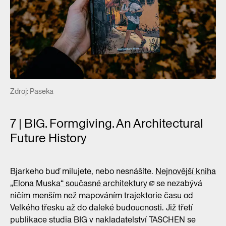
Zdroj: Paseka
7 | BIG. Formgiving. An Architectural
Future History
Bjarkeho buď milujete, nebo nesnášíte.
Nejnovější kniha
„Elona Muska“ současné architektury
se nezabývá
ničím menším než mapováním trajektorie času od
Velkého třesku až do daleké budoucnosti. Již třetí
publikace studia BIG v nakladatelství TASCHEN se