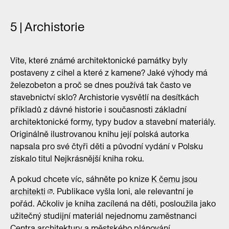
5 | Archistorie
Víte, které známé architektonické památky byly
postaveny z cihel a které z kamene? Jaké výhody má
železobeton a proč se dnes používá tak často ve
stavebnictví sklo? Archistorie vysvětlí na desítkách
příkladů z dávné historie i současnosti základní
architektonické formy, typy budov a stavební materiály.
Originálně ilustrovanou knihu její polská autorka
napsala pro své čtyři děti a původní vydání v Polsku
získalo titul Nejkrásnější kniha roku.
A pokud chcete víc, sáhněte po knize
K čemu jsou
architekti
. Publikace vyšla loni, ale relevantní je
pořád. Ačkoliv je kniha zacílená na děti, posloužila jako
užitečný studijní materiál nejednomu zaměstnanci
Centra architektury a městského plánování.