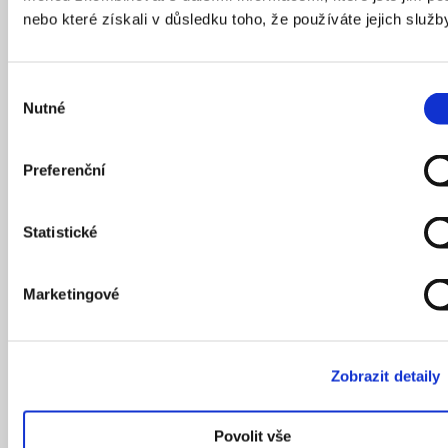
přepisu soudního záznamu
, vypráví příběh rozkolu
nebo které získali v důsledku toho, že používáte jejich služb
mezi klientem a architektem způsobený neplánovanými
vícenáklady, rozporem mezi vizí a praktičností, ale
Výběr
i nenaplněnou láskou.
Nutné
souhlasu
Preferenční
Statistické
Marketingové
Zobrazit detaily
Povolit vše