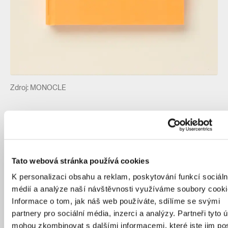
Zdroj: MONOCLE
9 | Broken Glass
Soudní drama z prostředí architektury může pro
Tato webová stránka používá cookies
leckoho znít banálně. Ne však, když se navzájem žaluje
Mies van der Rohe a doktorka Edith Farnsworth,
K personalizaci obsahu a reklam, poskytování funkcí sociáln
přičemž předmětem sporu je prosklený víkendový dům,
médií a analýze naší návštěvnosti využíváme soubory cooki
který inspiroval stovky, ne-li tisíce kopií (nejslavnější
Informace o tom, jak náš web používáte, sdílíme se svými
z nich si postavil architekt Philip Johnson).
Kniha
partnery pro sociální média, inzerci a analýzy. Partneři tyto 
Broken Glass, která vychází z tři tisíce stránek dlouhého
mohou zkombinovat s dalšími informacemi, které jste jim pos