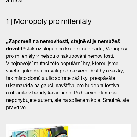
a měst.
1 | Monopoly pro mileniály
„Zapomeň na nemovitosti, stejně si je nemůžeš
dovolit.“
Jak už slogan na krabici napovídá,
Monopoly
pro mileniály
nejsou o nakupování nemovitostí.
V nejnovější mutaci této populární hry, kterou jsme
všichni jako děti hrávali pod názvem Dostihy a sázky,
tak místo domů a ulic sbíráte zážitky: přespáváte
u kamaráda na gauči, navštěvujete hudební festival
a utrácíte v trendy kavárnách. Po hracím plánu se
nepohybujete autem, ale na sdíleném kole. Smutné, ale
pravdivé.