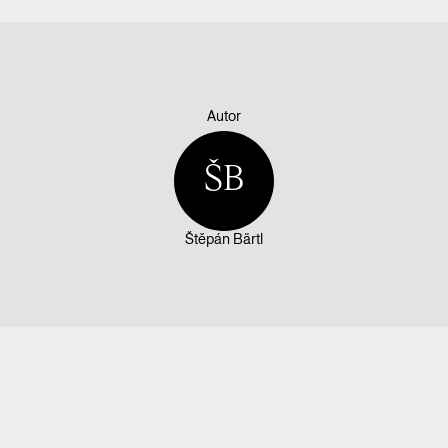
Autor
ŠB
Štěpán Bärtl