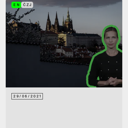
EN
ČZJ
29
/
06
/
2021