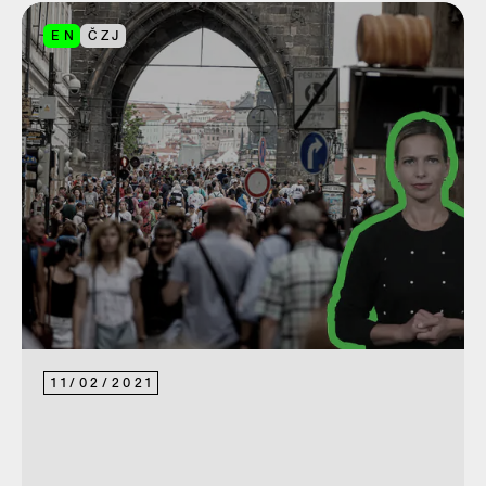
EN
ČZJ
11
/
02
/
2021