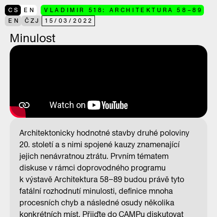
CS
EN
VLADIMIR 518: ARCHITEKTURA 58–89
EN
ČZJ
15
/
03
/
2022
Minulost
Architektonicky hodnotné stavby druhé poloviny
20. století a s nimi spojené kauzy znamenající
jejich nenávratnou ztrátu. Prvním tématem
diskuse v rámci doprovodného programu
k výstavě Architektura 58–89 budou právě tyto
fatální rozhodnutí minulosti, definice mnoha
procesních chyb a následné osudy několika
konkrétních míst. Přijďte do CAMPu diskutovat