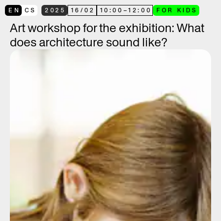
EN
CS
2025
16
/
02
10:00
–
12:00
FOR KIDS
Art workshop for the exhibition: What
does architecture sound like?