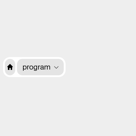
program
Want to receive information about the
programme every month? Sign up for
our newsletter.