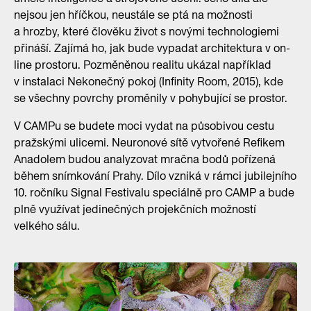
nejsou jen hříčkou, neustále se ptá na možnosti
a hrozby, které člověku život s novými technologiemi
přináší. Zajímá ho, jak bude vypadat architektura v on-
line prostoru. Pozměněnou realitu ukázal například
v instalaci Nekonečný pokoj (Infinity Room, 2015), kde
se všechny povrchy proměnily v pohybující se prostor.
V CAMPu se budete moci vydat na působivou cestu
pražskými ulicemi. Neuronové sítě vytvořené Refikem
Anadolem budou analyzovat mračna bodů pořízená
během snímkování Prahy. Dílo vzniká v rámci jubilejního
10. ročníku Signal Festivalu speciálně pro CAMP a bude
plně využívat jedinečných projekčních možností
velkého sálu.