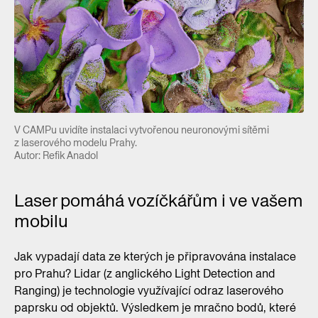
V CAMPu uvidíte instalaci vytvořenou neuronovými sítěmi
z laserového modelu Prahy.
Autor: Refik Anadol
Laser pomáhá vozíčkářům i ve vašem
mobilu
Jak vypadají data ze kterých je připravována instalace
pro Prahu? Lidar (z anglického Light Detection and
Ranging) je technologie využívající odraz laserového
paprsku od objektů. Výsledkem je mračno bodů, které