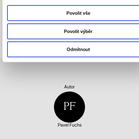
života ve městě
. Bodoval i otevřeností, s jakou data
poskytuje veřejnosti a odborníkům, například na portálu
Povolit vše
Územně analytických podkladů – Praha pod
mikroskopem.
Povolit výběr
Odmítnout
Autor
PF
Pavel Fuchs