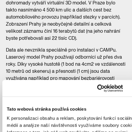
dohromady vytváří virtuální 3D model. V Praze bylo
takto nasnímáno 4 500 km ulic a dalších cest bez
automobilového provozu (například stezky v parcích).
Zobrazení Prahy je neobyčejně detailní a celková
velikost záznamu činí 16 terabytů dat (na jeho nahrání
byste potřebovali asi 22 tisíc CD).
Data ale nevznikla speciálně pro instalaci v CAMPu.
Laserový model Prahy používají odborníci už přes dva
roky. Díky vysoké hustotě (1 bod na 4cm2 ve vzdálenosti
10 metrů od skeneru) a přesnosti (1 cm) jsou data
využívána například pro mapování bezbariérovosti
zastávek MHD a veřejných prostranství. Technologie je
také jedním z podkladů pro 3D model Prahy, do nějž
architekti zakreslují nové budovy. Jedním z posláním
IPRu je i to, aby se informace o metropoli dostaly ke
Tato webová stránka používá cookies
všem, kteří je potřebují pro svou práci. Data z mapování
K personalizaci obsahu a reklam, poskytování funkcí sociáln
jsou tak na vyžádání dostupná i pro další výzkumné
médií a analýze naší návštěvnosti využíváme soubory cooki
projekty.