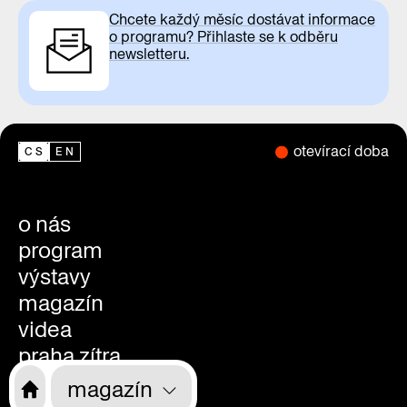
Chcete každý měsíc dostávat informace
o programu? Přihlaste se k odběru
newsletteru.
otevírací doba
CS
EN
o nás
program
výstavy
magazín
videa
praha zítra
rekonstrukce
magazín
kdo jsme