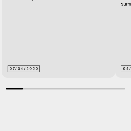
summ
07
/
04
/
2020
04