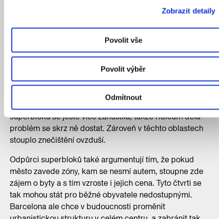
Zobrazit detaily
Silvia Casorrán Martos, urbanista
Povolit vše
Příležitost zlepšit život?
Proměny městského plánu v Barceloně se ale setkaly
Povolit výběr
s odporem motoristů, kteří například organizovali
protesty proti novým omezením. K nespokojenosti mají
Odmítnout
několik důvodů. Doprava v ulicích kolem zřízených
superbloků se ještě více zahustila, takže řidičům dělá
problém se skrz ně dostat. Zároveň v těchto oblastech
stouplo znečištění ovzduší.
Odpůrci superbloků také argumentují tím, že pokud
město zavede zóny, kam se nesmí autem, stoupne zde
zájem o byty a s tím vzroste i jejich cena. Tyto čtvrti se
tak mohou stát pro běžné obyvatele nedostupnými.
Barcelona ale chce v budoucnosti proměnit
urbanistickou strukturu v celém centru, a zabránit tak