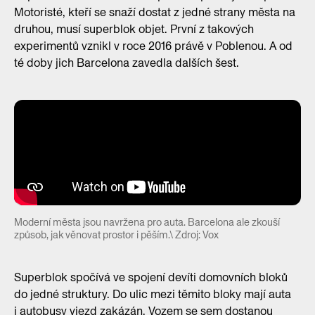
Motoristé, kteří se snaží dostat z jedné strany města na
druhou, musí superblok objet. První z takových
experimentů vznikl v roce 2016 právě v Poblenou. A od
té doby jich Barcelona zavedla dalších šest.
Moderní města jsou navržena pro auta. Barcelona ale zkouší
způsob, jak věnovat prostor i pěším.\ Zdroj: Vox
Superblok spočívá ve spojení devíti domovních bloků
do jedné struktury. Do ulic mezi těmito bloky mají auta
i autobusy vjezd zakázán. Vozem se sem dostanou