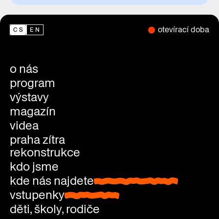
otevírací doba
CS
EN
o nás
program
výstavy
magazín
videa
praha zítra
rekonstrukce
kdo jsme
kde nás najdete
kde nás najdete
vstupenky
vstupenky
děti, školy, rodiče