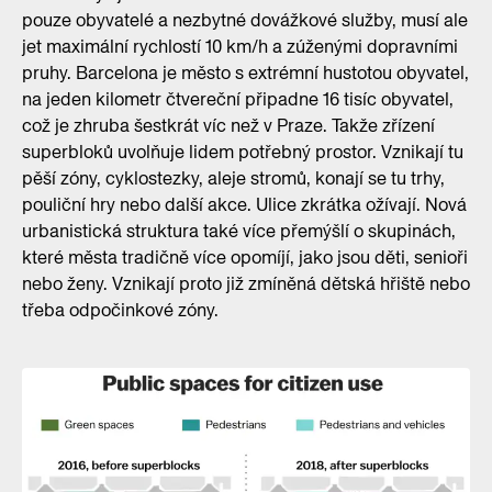
pouze obyvatelé a nezbytné dovážkové služby, musí ale
jet maximální rychlostí 10 km/h a zúženými dopravními
pruhy. Barcelona je město s extrémní hustotou obyvatel,
na jeden kilometr čtvereční připadne 16 tisíc obyvatel,
což je zhruba šestkrát víc než v Praze. Takže zřízení
superbloků uvolňuje lidem potřebný prostor. Vznikají tu
pěší zóny, cyklostezky, aleje stromů, konají se tu trhy,
pouliční hry nebo další akce. Ulice zkrátka ožívají. Nová
urbanistická struktura také více přemýšlí o skupinách,
které města tradičně více opomíjí, jako jsou děti, senioři
nebo ženy. Vznikají proto již zmíněná dětská hřiště nebo
třeba odpočinkové zóny.