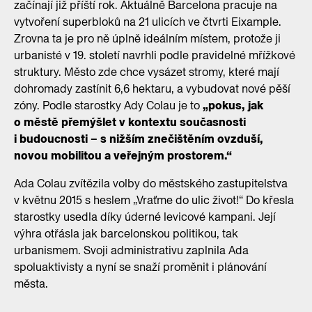
začínají již příští rok. Aktuálně Barcelona pracuje na
vytvoření superbloků na 21 ulicích ve čtvrti Eixample.
Zrovna ta je pro ně úplně ideálním místem, protože ji
urbanisté v 19. století navrhli podle pravidelné mřížkové
struktury. Město zde chce vysázet stromy, které mají
dohromady zastínit 6,6 hektaru, a vybudovat nové pěší
zóny. Podle starostky Ady Colau je to
„pokus, jak
o městě přemýšlet v kontextu současnosti
i budoucnosti – s nižším znečištěním ovzduší,
novou mobilitou a veřejným prostorem.“
Ada Colau zvítězila volby do městského zastupitelstva
v květnu 2015 s heslem „Vraťme do ulic život!“ Do křesla
starostky usedla díky úderné levicové kampani. Její
výhra otřásla jak barcelonskou politikou, tak
urbanismem. Svoji administrativu zaplnila Ada
spoluaktivisty a nyní se snaží proměnit i plánování
města.