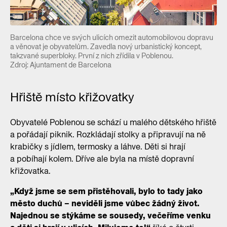
Barcelona chce ve svých ulicích omezit automobilovou dopravu
a věnovat je obyvatelům. Zavedla nový urbanistický koncept,
takzvané superbloky. První z nich zřídila v Poblenou.
Zdroj: Ajuntament de Barcelona
Hřiště místo křižovatky
Obyvatelé Poblenou se schází u malého dětského hřiště
a pořádají piknik. Rozkládají stolky a připravují na ně
krabičky s jídlem, termosky a láhve. Děti si hrají
a pobíhají kolem. Dříve ale byla na místě dopravní
křižovatka.
„Když jsme se sem přistěhovali, bylo to tady jako
město duchů – neviděli jsme vůbec žádný život.
Najednou se stýkáme se sousedy, večeříme venku