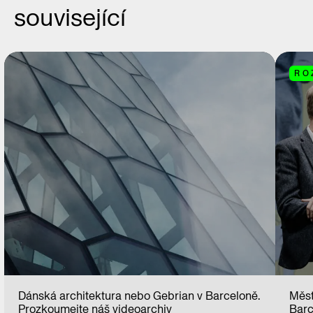
související
RO
Dánská architektura nebo Gebrian v Barceloně.
Měst
Prozkoumejte náš videoarchiv
Barc