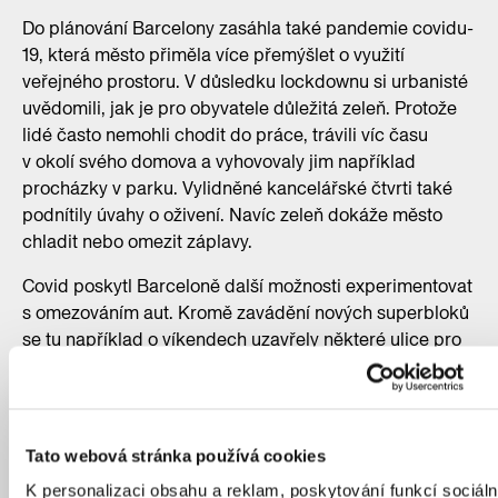
Do plánování Barcelony zasáhla také pandemie covidu-
19, která město přiměla více přemýšlet o využití
veřejného prostoru. V důsledku lockdownu si urbanisté
uvědomili, jak je pro obyvatele důležitá zeleň. Protože
lidé často nemohli chodit do práce, trávili víc času
v okolí svého domova a vyhovovaly jim například
procházky v parku. Vylidněné kancelářské čtvrti také
podnítily úvahy o oživení. Navíc zeleň dokáže město
chladit nebo omezit záplavy.
Covid poskytl Barceloně další možnosti experimentovat
s omezováním aut. Kromě zavádění nových superbloků
se tu například o víkendech uzavřely některé ulice pro
motoristy, rozšířily se cyklostezky nebo vytvořily nové
pěší zóny. Lockdown zároveň snížil emise oxidu
dusičitého, se kterými Barcelona dlouhodobě bojuje.
Tato webová stránka používá cookies
K personalizaci obsahu a reklam, poskytování funkcí sociáln