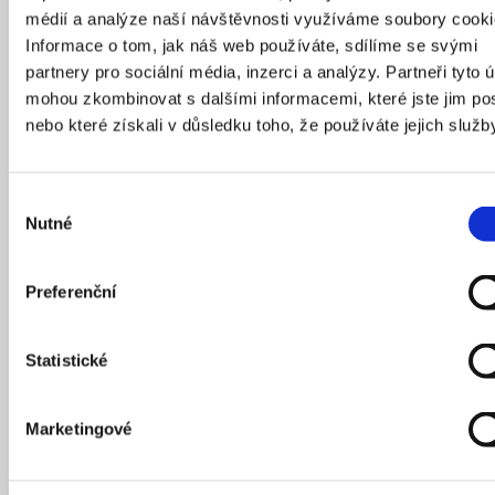
médií a analýze naší návštěvnosti využíváme soubory cooki
Informace o tom, jak náš web používáte, sdílíme se svými
partnery pro sociální média, inzerci a analýzy. Partneři tyto 
mohou zkombinovat s dalšími informacemi, které jste jim pos
nebo které získali v důsledku toho, že používáte jejich služb
Výběr
Nutné
souhlasu
Preferenční
S omezením aut souvisí i osázení ulic stromy a dalšími rostlinami.
Zdroj: Ajuntament de Barcelona
Statistické
„Musíme se zbavit kulturního dědictví, které
tvrdí, že auto je primární dopravní prostředek.
Marketingové
To totiž ničí naše města. Obyvatelé Barcelony
změny podporují, a dokonce po nás chtějí víc,“