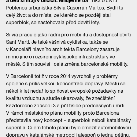
a děti si hrají v ulicích. Milujeme to!“
říká o čtvrti
Poblenou urbanistka Silvia Casorrán Martos. Bydlí tu
celý život a do místa, ze kterého se později stal
superblok, se nastěhovala před devíti lety.
Silvia pracuje jako radní pro mobilitu a dostupnost čtvrti
Sant Martí. Je také vášnivá cyklistka, takže se
v Kanceláři hlavního architekta Barcelony zasazuje
mimo jiné o rozšíření cyklistické infrastruktury ve
městě. S tím souvisí i celá změna barcelonské mobility.
V Barceloně totiž v roce 2014 vyvrcholily problémy
spojené s příliš velkou koncentrací dopravy. Městu se
několik let nedařilo splňovat evropské požadavky na
kvalitu vzduchu a studie ukazovaly, že znečištění
každoročně způsobí 3 a půl tisíce předčasných úmrtí.
V rámci městského plánu mobility proto Barcelona
představila nový koncept – superblok neboli katalánsky
superilla. Cílem tohoto plánu bylo omezit automobilovou
dopravu v katalánské metropoli alespoň o jednu pětinu.