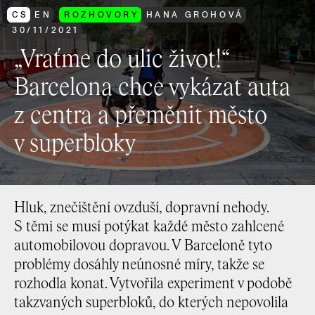
CS
EN
ROZHOVORY
HANA GROHOVÁ
30
/
11
/
2021
„Vraťme do ulic život!“
Barcelona chce vykázat auta
z centra a přeměnit město
v superbloky
Hluk, znečištění ovzduší, dopravní nehody.
S těmi se musí potýkat každé město zahlcené
automobilovou dopravou. V Barceloně tyto
problémy dosáhly neúnosné míry, takže se
rozhodla konat. Vytvořila experiment v podobě
takzvaných superbloků, do kterých nepovolila