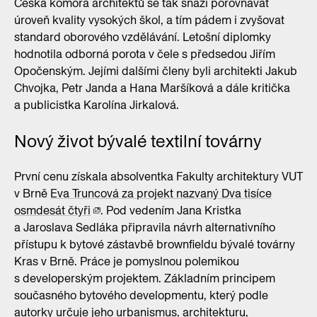
Česká komora architektů se tak snaží porovnávat
úroveň kvality vysokých škol, a tím pádem i zvyšovat
standard oborového vzdělávání. Letošní diplomky
hodnotila odborná porota v čele s předsedou Jiřím
Opočenským. Jejími dalšími členy byli architekti Jakub
Chvojka, Petr Janda a Hana Maršíková a dále kritička
a publicistka Karolína Jirkalová.
Nový život bývalé textilní továrny
První cenu získala absolventka Fakulty architektury VUT
v Brně
Eva Truncová za projekt nazvaný Dva tisíce
osmdesát čtyři
. Pod vedením Jana Kristka
a Jaroslava Sedláka připravila návrh alternativního
přístupu k bytové zástavbě brownfieldu bývalé továrny
Kras v Brně. Práce je pomyslnou polemikou
s developerským projektem. Základním principem
současného bytového developmentu, který podle
autorky určuje jeho urbanismus, architekturu,