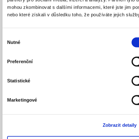
mohou zkombinovat s dalšími informacemi, které jste jim pos
nebo které získali v důsledku toho, že používáte jejich služb
Výběr
Nutné
souhlasu
Preferenční
Práce Tobiáše Hrabce se zabývá hledáním vhodné typologie
Statistické
a formy pro studentské bydlení v Liberci. Navrhuje ale i hospodu,
pracovní prostory nebo bydlení pro absolventy a učitele.
Zdroj: diplom.ky
Marketingové
Zapomenuté pohraničí, průmyslová
zóna i komunitní centrum
Zobrazit detaily
Zvláštní cenou Českých center ohodnotila porota Sáru