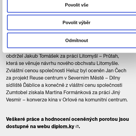
Roeselovou z Fakulty architektury ČVUT v Praze. Její
Povolit vše
diplomová práce Obnova sídel Šluknovského výběžku
se pod vedením Borise Redčenkova věnovala tématu
Povolit výběr
zapomenutého pohraničí. Zvláštní cenu Ministerstva
průmyslu a obchodu pak získala Silvia Matisová
Odmítnout
z Fakulty architektury ČVUT v Praze s prací Průmyslová
zóna v Mezitratí. Zvláštní cenu společnosti Cegra zase
obdržel Jakub Tomášek za práci Litomyšl – Průtah,
která se věnuje návrhu nového obchvatu Litomyšle.
Zvláštní cenou společnosti Heluz byl oceněn Jan Čech
za projekt Reuse centrum v Severním Městě – Dílny
sídliště Ďáblice a konečně z vláštní cenu společnosti
Zumtobel získala Martina Formánková za práci Jiný
Vesmír – konverze kina v Orlové na komunitní centrum.
Veškeré práce a hodnocení oceněných porotou jsou
dostupné na webu
diplom.ky
.