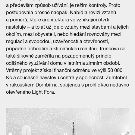
a především způsob užívání, je režim kontroly. Proto
postupovala přesně naopak. Nabídla revizi vztahů
a poměrů, které architektura ve vznikající čtvrti
nastoluje – a to ať už jde o vztahy mezi stavbami a jejich
okolím, mezi obyvateli, nebo hledání rovnováhy mezi
regulací a svobodou, uzavřeností a otevřeností,
případně pohodlím a klimatickou realitou. Truncová se
také šikovně zaměřila na pozapomenutý princip
odlišného využívání domu v letním a zimním období.
Vítězný projekt získal finanční odměnu ve výši 50 000
Kč a současně návštěvu centrály společnosti Zumtobel
v rakouském Dornbirnu, spojenou s prohlídkou nedávno
otevřeného Light Fora.