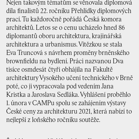
Nejen takovým tématům se věnovala diplomová
díla finalistů 22. ročníku Přehlídky diplomových
prací. Tu každoročně pořádá Česká komora
architektů. Letos se o cenu ucházelo hned 86
diplomantů oboru architektura, krajinářská
architektura a urbanismus. Vítězkou se stala
Eva Truncová s návrhem proměny brněnského
brownfieldu na bydlení. Práci nazvanou Dva
tisíce osmdesát čtyři obhájila na Fakultě
architektury Vysokého učení technického v Brně
poté, co ji vypracovala pod vedením Jana
Kristka a Jaroslava Sedláka. Vyhlášení proběhlo
1. února v CAMPu spolu se zahájením výstavy
České ceny za architekturu 2021, která nabízí to
nejlepší z loňského ročníku soutěže.