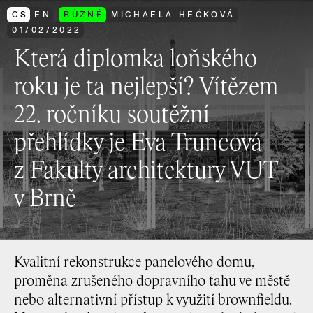
CS
EN
RŮZNÉ
MICHAELA HEČKOVÁ
01
/
02
/
2022
Která diplomka loňského
roku je ta nejlepší? Vítězem
22. ročníku soutěžní
přehlídky je Eva Truncová
z Fakulty architektury VUT
v Brně
Kvalitní rekonstrukce panelového domu,
proměna zrušeného dopravního tahu ve městě
nebo alternativní přístup k využití brownfieldu.