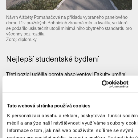
Návrh Alžběty Pomahačové na příkladu vybraného panelového
domu T1 v pražských Bohnicích zkoumá míru a kvalitu, ve které
se podařilo uskutečnit utopii minimálního obytného standardu pro
všechny bez rozdílu.
Zdroj: diplom.ky
Nejlepší studentské bydlení
Třetí pozici udělila porota
absolventovi Fakulty umění
a architektury TU v Liberci Tobiáši Hrabcovi za projekt
Studentské bydlení a HUB v Liberci
. Pod vedením
Radka Suchánka navrhnul typologii obytného souboru,
která podle porotců dosahuje vysoké kvality
Tato webová stránka používá cookies
zamýšleného provedení, překvapivě určeného pro
K personalizaci obsahu a reklam, poskytování funkcí sociáln
studentské bydlení.
médií a analýze naší návštěvnosti využíváme soubory cooki
Informace o tom, jak náš web používáte, sdílíme se svými
partnery pro sociální média, inzerci a analýzy. Partneři tyto 