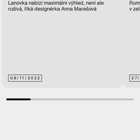
Lanovka nabízí maximální výhled, není ale
Runn
rušivá, říká designérka Anna Marešová
v ze
08
/
11
/
2022
27