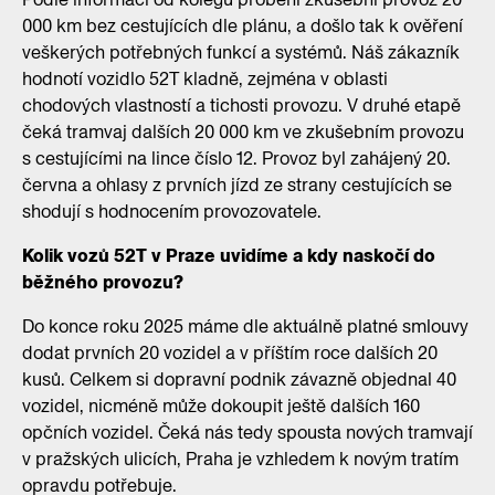
000 km bez cestujících dle plánu, a došlo tak k ověření
veškerých potřebných funkcí a systémů. Náš zákazník
hodnotí vozidlo 52T kladně, zejména v oblasti
chodových vlastností a tichosti provozu. V druhé etapě
čeká tramvaj dalších 20 000 km ve zkušebním provozu
s cestujícími na lince číslo 12. Provoz byl zahájený 20.
června a ohlasy z prvních jízd ze strany cestujících se
shodují s hodnocením provozovatele.
Kolik vozů 52T v Praze uvidíme a kdy naskočí do
běžného provozu?
Do konce roku 2025 máme dle aktuálně platné smlouvy
dodat prvních 20 vozidel a v příštím roce dalších 20
kusů. Celkem si dopravní podnik závazně objednal 40
vozidel, nicméně může dokoupit ještě dalších 160
opčních vozidel. Čeká nás tedy spousta nových tramvají
v pražských ulicích, Praha je vzhledem k novým tratím
opravdu potřebuje.