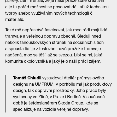
. Cením si ale, že je naše práce stále kreativní
(smích)
a je tu pořád možnost se posouvat dál, ať už technikou
tvorby anebo využíváním nových technologií či
materiálů.
Také mě nepřestává fascinovat, jak moc rádi mají lidé
tramvaje a veřejnou dopravu obecně. Sleduji hned
několik fanouškovských stránek na sociálních sítích
a spousta lidí je z testování nové pražské tramvaje
nadšená, moc se těší, až se svezou. Líbí se mi, jaká
komunita okolo vzniká a jaký je o naši práci zájem.
Tomáš Chludil
vystudoval Ateliér průmyslového
designu na UMPRUM. V portfoliu má jak produktový
design, tak dopravní prostředky. Jeho práce byly
vystaveny ve Zlíně, v Praze i Berlíně. V současné
době je šéfdesignérem Škoda Group, kde se
specializuje na vozidla veřejné dopravy.