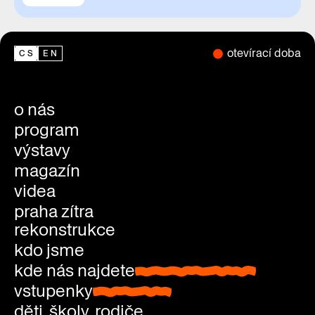
otevírací doba
CS
EN
o nás
program
výstavy
magazín
videa
praha zítra
rekonstrukce
kdo jsme
kde nás najdete
kde nás najdete
vstupenky
vstupenky
děti, školy, rodiče