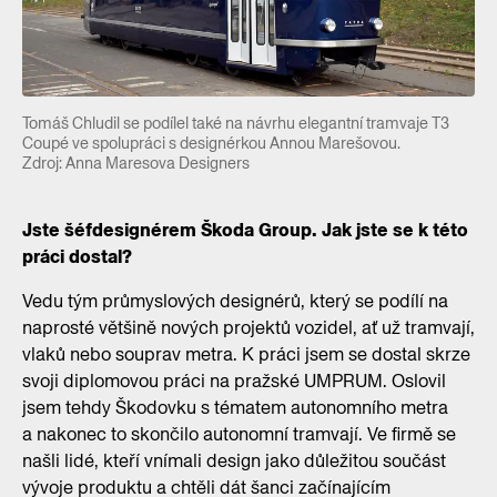
Tomáš Chludil se podílel také na návrhu elegantní tramvaje T3
Coupé ve spolupráci s designérkou Annou Marešovou.
Zdroj: Anna Maresova Designers
Jste šéfdesignérem Škoda Group. Jak jste se k této
práci dostal?
Vedu tým průmyslových designérů, který se podílí na
naprosté většině nových projektů vozidel, ať už tramvají,
vlaků nebo souprav metra. K práci jsem se dostal skrze
svoji diplomovou práci na pražské UMPRUM. Oslovil
jsem tehdy Škodovku s tématem autonomního metra
a nakonec to skončilo autonomní tramvají. Ve firmě se
našli lidé, kteří vnímali design jako důležitou součást
vývoje produktu a chtěli dát šanci začínajícím