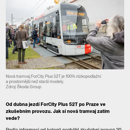
Nová tramvaj ForCity Plus 52T je 100% nízkopodlažní
a prostornější než starší modely.
Zdroj: Škoda Group
Od dubna jezdí ForCity Plus 52T po Praze ve
zkušebním provozu. Jak si nová tramvaj zatím
vede?
Podle informací od kolegů proběhl zkušební provoz 20