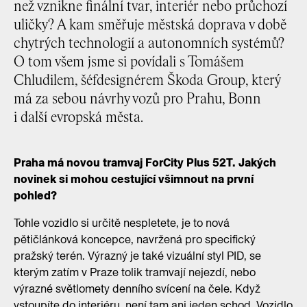
než vznikne finální tvar, interiér nebo průchozí
uličky? A kam směřuje městská doprava v době
chytrých technologií a autonomních systémů?
O tom všem jsme si povídali s Tomášem
Chludilem, šéfdesignérem Škoda Group, který
má za sebou návrhy vozů pro Prahu, Bonn
i další evropská města.
Praha má novou tramvaj ForCity Plus 52T. Jakých
novinek si mohou cestující všimnout na první
pohled?
Tohle vozidlo si určitě nespletete, je to nová
pětičlánková koncepce, navržená pro specifický
pražský terén. Výrazný je také vizuální styl PID, se
kterým zatím v Praze tolik tramvají nejezdí, nebo
výrazné světlomety denního svícení na čele. Když
vstoupíte do interiéru, není tam ani jeden schod. Vozidlo