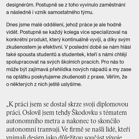
designérům. Postupně se z toho vyvinulo zaměstnání
a následně i vznik samostatného týmu.
Dnes jsme malé oddělení, jehož práce je ale hodně
vidět. Postupně se každý kolega více specializoval na
konkrétní produkt, který kontinuálně vyvíjí, a díky svým
zkušenostem je efektivní. V poslední době se nám hlásí
také spousta studentů a studentek, kteří s námi chtějí
spolupracovat na svých školních pracích. Pro nás to
může být zajímavá přehlídka nových nápadů a my zase
na oplátku poskytujeme zkušenosti z praxe. Věřím, že
o některých z nich ještě uslyšíme.
„K práci jsem se dostal skrze svoji diplomovou
práci. Oslovil jsem tehdy Škodovku s tématem
autonomního metra a nakonec to skončilo
autonomní tramvají. Ve firmě se našli lidé, kteří
vnímali design jako důležitou součást vývoje