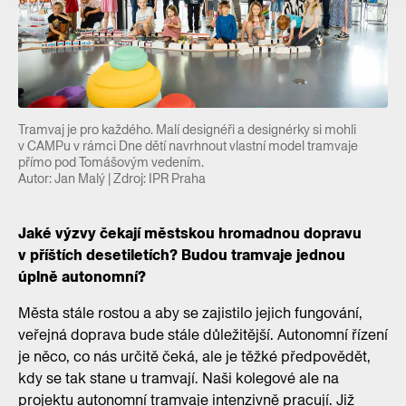
Tramvaj je pro každého. Malí designéři a designérky si mohli
v CAMPu v rámci Dne dětí navrhnout vlastní model tramvaje
přímo pod Tomášovým vedením.
Autor: Jan Malý | Zdroj: IPR Praha
Jaké výzvy čekají městskou hromadnou dopravu
v příštích desetiletích? Budou tramvaje jednou
úplně autonomní?
Města stále rostou a aby se zajistilo jejich fungování,
veřejná doprava bude stále důležitější. Autonomní řízení
je něco, co nás určitě čeká, ale je těžké předpovědět,
kdy se tak stane u tramvají. Naši kolegové ale na
projektu autonomní tramvaje intenzivně pracují. Již