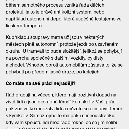
během samotného procesu vzniká řada dílčích
projektů, jako je právě antikolizní systém, nebo
například autonomní depo, které úspěšně testujeme ve
finském Tampere.
Kupříkladu soupravy metra už jsou v některých
městech plně autonomní, protože jezdí po uzavřeném
okruhu. U tramvají to bude složitější, jelikož se pohybují
na povrchu společně s dalšími vozidly, cyklisty
a chodci. Výhodou oproti automobilům zůstává to, že se
pohybují po předem jasné dráze, po kolejích.
Co máte na své práci nejraději?
Rád pracuji na věcech, které mají pozitivní dopad na
život lidí a jsou dostupné téměř komukoliv. Vaši práci
pak zná velké množství lidí a můžete se o ní bavit téměř
s kýmkoliv. Samozřejmě to má pak i stinnou stránku,
kdy vám spoustu lidí moc rádo řekne, co se jim nelíbí