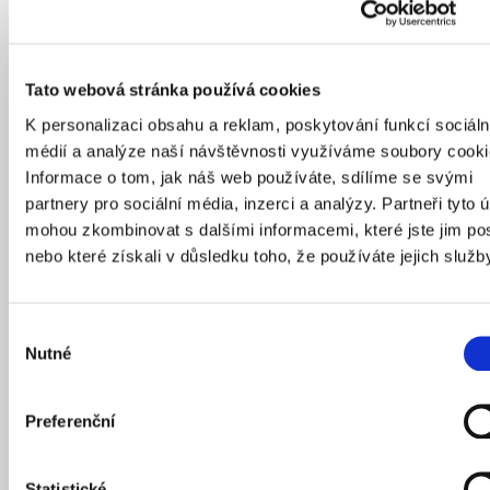
Tato webová stránka používá cookies
K personalizaci obsahu a reklam, poskytování funkcí sociáln
médií a analýze naší návštěvnosti využíváme soubory cooki
Informace o tom, jak náš web používáte, sdílíme se svými
partnery pro sociální média, inzerci a analýzy. Partneři tyto 
mohou zkombinovat s dalšími informacemi, které jste jim pos
nebo které získali v důsledku toho, že používáte jejich služb
Společně s Marešovou vytvořil Tomáš Chludil i návrh nové lanové
dráhy na Petřín.
Zdroj: Anna Maresova Designers
Výběr
Nutné
souhlasu
Jaký význam má ve vašem oboru udržitelnost?
Udržitelnost je samozřejmě významné téma a myslím,
Preferenční
že vzhledem k dlouhé životnosti vozidel veřejné
dopravy byla vždy jejich nedílnou součástí. Tramvaje
Statistické