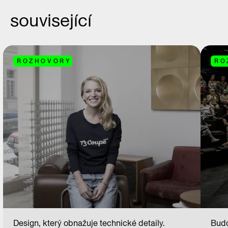
související
ROZHOVORY
RO
Design, který obnažuje technické detaily.
Budo