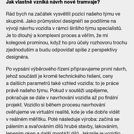
Jak vlastně vzniká návrh nové tramvaje?
Rád bych na začátek vysvětlil pozici našeho týmu ve
skupině. Jako průmysloví designéři se podílíme na
vývoji návrhu vozidla v rámci širšího týmu specialistů.
Je to dlouhý a komplexní proces a věřím, že mi
kolegové prominou, když ho pro účely rozhovoru trochu
zjednoduším a budu odpovídat spíše z perspektivy
designéra.
Po vypsání výběrového řízení připravujeme první návrh,
jehož součástí je kromě technického řešení, ceny
a dalších parametrů také vzhled vozidla: to je práce
právě našeho týmu. Pokud v soutěži uspějeme,
pokračuje se dále v navrhování vozidla až po finální
projekt. Vozidlo si během procesu navrhování
ověřujeme ve virtuální realitě, kde je vše dobře vidět
v reálném měřítku. Poté následuje výroba: začíná se
pálením a svařováním dílů hrubé stavby, lakováním,
lepením oken a další montáží dílů. Jakmile je vozidlo