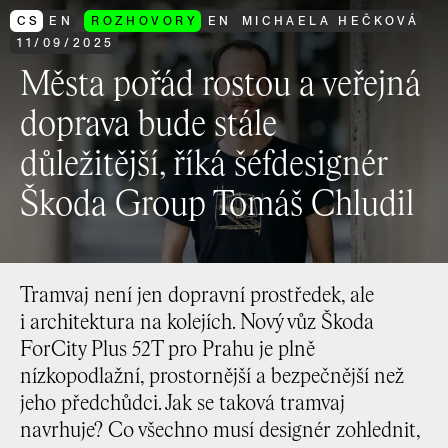
CS
EN
ROZHOVORY
EN
MICHAELA HEČKOVÁ
11
/
09
/
2025
Města pořád rostou a veřejná
doprava bude stále
důležitější, říká šéfdesignér
Škoda Group Tomáš Chludil
Tramvaj není jen dopravní prostředek, ale
i architektura na kolejích. Nový vůz Škoda
ForCity Plus 52T pro Prahu je plně
nízkopodlažní, prostornější a bezpečnější než
jeho předchůdci. Jak se taková tramvaj
navrhuje? Co všechno musí designér zohlednit,