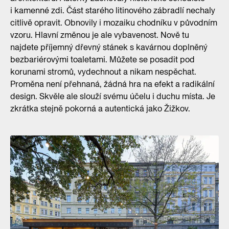
i kamenné zdi. Část starého litinového zábradlí nechaly
citlivě opravit. Obnovily i mozaiku chodníku v původním
vzoru. Hlavní změnou je ale vybavenost. Nově tu
najdete příjemný dřevný stánek s kavárnou doplněný
bezbariérovými toaletami. Můžete se posadit pod
korunami stromů, vydechnout a nikam nespěchat.
Proměna není přehnaná, žádná hra na efekt a radikální
design. Skvěle ale slouží svému účelu i duchu místa. Je
zkrátka stejně pokorná a autentická jako Žižkov.