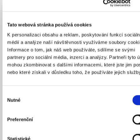
Tato webová stránka používá cookies
K personalizaci obsahu a reklam, poskytování funkcí sociáln
médií a analýze naší návštěvnosti využíváme soubory cooki
Informace o tom, jak náš web používáte, sdílíme se svými
partnery pro sociální média, inzerci a analýzy. Partneři tyto 
mohou zkombinovat s dalšími informacemi, které jste jim pos
nebo které získali v důsledku toho, že používáte jejich služb
Po obvodu dvorany vedou galerie, ze kterých se dostanete do
seminárních místností a pracoven pedagogů.
Výběr
Autor: David Korsa
Nutné
souhlasu
Praha 7 má novou radnici po 135
Preferenční
letech
Statistické