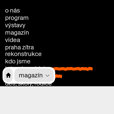
o nás
program
výstavy
magazín
videa
praha zítra
rekonstrukce
kdo jsme
kde nás najdete
kde nás najdete
magazín
vstupenky
vstupenky
děti, školy, rodiče
přístupnost
kavárna, studovna, knihkupectví
kavárna
kariéra
studovn
kontakty
knihkup