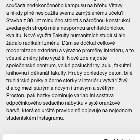
součástí nedokončeného kampusu na břehu Vltavy
a nikdy plně nesloužila svému zamýšlenému účelu?
Stavba z 80. let minulého století s náročnou konstrukcí
zvedaných stropů měla nespornou architektonickou
kvalitu. Nové využití Fakulty humanitních studií si ale
žádalo radikální změnu. Dům se dočkal celkové
modernizace exteriéru a výrazné proměny interiéru, a to
včetně změny jeho využití. Nově zde najdete
společenské centrum, velké posluchárny, aulu, fakultní
knihovnu i děkanát fakulty. Hrubý pohledový beton, bílé
truhlářské prvky a černé stěrky v interiéru vytváří živý
dialog mezi starým a novým i tmavým a světlým.
Prostoru pak hezky dominuje variabilní sestava
odpočinkového sedacího nábytku v sytě oranžové
barvě, která se určitě pravidelně objevuje na nejednom
studentském Instagramu.