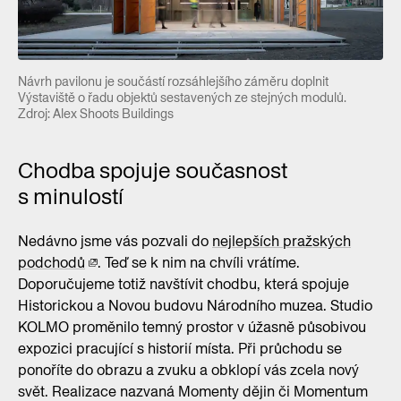
Návrh pavilonu je součástí rozsáhlejšího záměru doplnit
Výstaviště o řadu objektů sestavených ze stejných modulů.
Zdroj: Alex Shoots Buildings
Chodba spojuje současnost
s minulostí
Nedávno jsme vás pozvali do
nejlepších pražských
podchodů
. Teď se k nim na chvíli vrátíme.
Doporučujeme totiž navštívit chodbu, která spojuje
Historickou a Novou budovu Národního muzea. Studio
KOLMO proměnilo temný prostor v úžasně působivou
expozici pracující s historií místa. Při průchodu se
ponoříte do obrazu a zvuku a obklopí vás zcela nový
svět. Realizace nazvaná Momenty dějin či Momentum