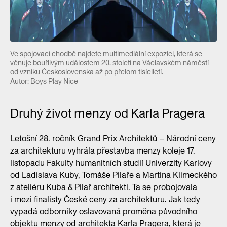
Ve spojovací chodbě najdete multimediální expozici, která se
věnuje bouřlivým událostem 20. století na Václavském náměstí
od vzniku Československa až po přelom tisíciletí.
Autor: Boys Play Nice
Druhý život menzy od Karla Pragera
Letošní 28. ročník Grand Prix Architektů – Národní ceny
za architekturu vyhrála přestavba menzy koleje 17.
listopadu Fakulty humanitních studií Univerzity Karlovy
od Ladislava Kuby, Tomáše Pilaře a Martina Klimeckého
z ateliéru Kuba & Pilař architekti. Ta se probojovala
i mezi finalisty České ceny za architekturu. Jak tedy
vypadá odborníky oslavovaná proměna původního
objektu menzy od architekta Karla Pragera, která je