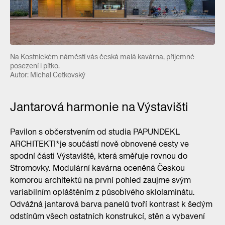
Na Kostnickém náměstí vás česká malá kavárna, příjemné
posezení i pítko.
Autor: Michal Cetkovský
Jantarová harmonie na Výstavišti
Pavilon s občerstvením od studia PAPUNDEKL
ARCHITEKTI*je součástí nově obnovené cesty ve
spodní části Výstaviště, která směřuje rovnou do
Stromovky. Modulární kavárna oceněná Českou
komorou architektů na první pohled zaujme svým
variabilním opláštěním z působivého sklolaminátu.
Odvážná jantarová barva panelů tvoří kontrast k šedým
odstínům všech ostatních konstrukcí, stěn a vybavení