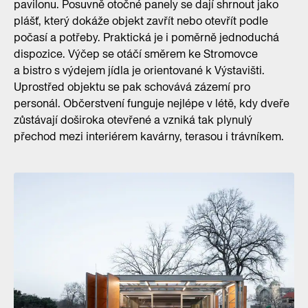
pavilonu. Posuvně otočné panely se dají shrnout jako
plášť, který dokáže objekt zavřít nebo otevřít podle
počasí a potřeby. Praktická je i poměrně jednoduchá
dispozice. Výčep se otáčí směrem ke Stromovce
a bistro s výdejem jídla je orientované k Výstavišti.
Uprostřed objektu se pak schovává zázemí pro
personál. Občerstvení funguje nejlépe v létě, kdy dveře
zůstávají doširoka otevřené a vzniká tak plynulý
přechod mezi interiérem kavárny, terasou i trávníkem.