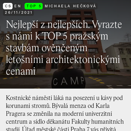
CS
EN
TOP 5
MICHAELA HEČKOVÁ
26
/
11
/
2021
Nejlepší z nejlepších. Vyrazte
s námi k TOP 5 pražským
stavbám ověnčeným
letošními architektonickými
cenami
Kostnické náměstí láká na posezení u kávy pod
korunami stromů. Bývalá menza od Karla
Pragera se změnila na moderní univerzitní
centrum a sídlo děkanátu Fakulty humanitních
studií. Úřad městské části Praha 7 vás přivítá