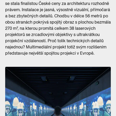
se stala finalistou České ceny za architekturu rozhodně
právem. Instalace je jasná, výsostně vizuální, přímočará
a bez zbytečných detailů. Chodbu v délce 56 metrů po
obou stranách pokrývá spojitý obraz s plochou bezmála
270 m², na kterou promítá celkem 38 laserových
projektorů se zrcadlovými objektivy s ultrakrátkou
projekční vzdáleností. Proč tolik technických detailů
najednou? Multimediální projekt totiž svým rozlišením
představuje největší spojitou projekci v Evropě.