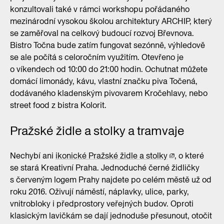
konzultovali také v rámci workshopu pořádaného
mezinárodní vysokou školou architektury ARCHIP, který
se zaměřoval na celkový budoucí rozvoj Břevnova.
Bistro Točna bude zatím fungovat sezónně, výhledově
se ale počítá s celoročním využitím. Otevřeno je
o víkendech od 10:00 do 21:00 hodin. Ochutnat můžete
domácí limonády, kávu, vlastní značku piva Točená,
dodávaného kladenským pivovarem Kročehlavy, nebo
street food z bistra Kolorit.
Pražské židle a stolky a tramvaje
Nechybí ani
ikonické Pražské židle a stolky
, o které
se stará Kreativní Praha. Jednoduché černé židličky
s červeným logem Prahy najdete po celém městě už od
roku 2016. Oživují náměstí, náplavky, ulice, parky,
vnitrobloky i předprostory veřejných budov. Oproti
klasickým lavičkám se dají jednoduše přesunout, otočit