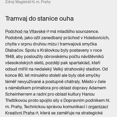
Zdroj: Magistrát hl. m. Prahy
Tramvaj do stanice ouha
Podchod na Vltavské
má mladšího sourozence.
Podobně, jako ožil zanedbaný průchod v Holešovicích,
chytla v srpnu druhou mízu i tramvajová smyčka
Dlabačov. Spolu s Královkou byly postaveny v roce
1948, aby posloužily obrovskému počtu návštěvníků
všesokolských sletů, později pak spartakiád, kteří
odsud mířili na nedaleký Velký strahovský stadion. Od
konce 80. let minulého století ale byly obě smyčky
téměř nevyužívané a postupně chátraly. Město v čele
s náměstkem primátora pro oblast dopravy Adamem
Scheinherrem a radní pro oblast kultury Hanou
Třeštíkovou proto spojilo síly s Dopravním podnikem hl.
m. Prahy, Technickou správou komunikací i
organizací
Kreativní Praha
, která se zaměřuje na strategické