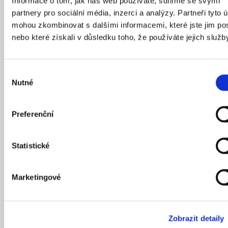
Informace o tom, jak náš web používáte, sdílíme se svými
Zdroj: Magistrát hl. m. Prahy
partnery pro sociální média, inzerci a analýzy. Partneři tyto 
mohou zkombinovat s dalšími informacemi, které jste jim pos
nebo které získali v důsledku toho, že používáte jejich služb
Klíčovým vizuálním prvkem tramvajové smyčky
Dlabačov je ale barva. Dopravní podnik hl. m. Prahy
celou točnu s přilehlou železobetonovou lávkou citlivě
Výběr
obnovil a kovové prvky nechal natřít původní výrazně
Nutné
souhlasu
červenou barvou, která ji historicky odlišuje od
nedaleké modré smyčky Královka.
Preferenční
Statistické
Marketingové
Zobrazit detaily