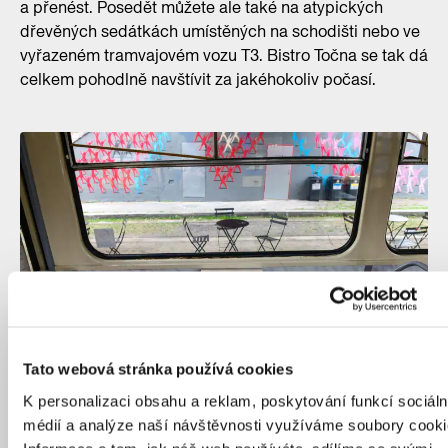
a přenést. Posedět můžete ale také na atypických
dřevěných sedátkách umístěných na schodišti nebo ve
vyřazeném tramvajovém vozu T3. Bistro Točna se tak dá
celkem pohodlně navštívit za jakéhokoliv počasí.
Tato webová stránka používá cookies
K personalizaci obsahu a reklam, poskytování funkcí sociáln
médií a analýze naší návštěvnosti využíváme soubory cooki
Schovat před deštěm se můžete třeba ve vyřazené tramvaji T3,
stojící na prostřední koleji smyčky.