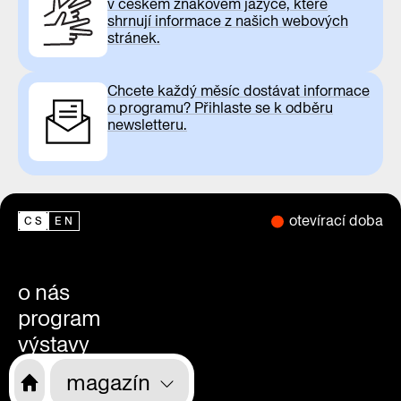
v českém znakovém jazyce, které
shrnují informace z našich webových
stránek.
Chcete každý měsíc dostávat informace
o programu? Přihlaste se k odběru
newsletteru.
otevírací doba
CS
EN
o nás
program
výstavy
magazín
magazín
videa