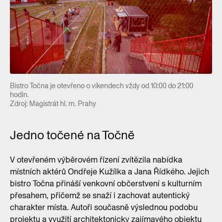
Bistro Točna je otevřeno o víkendech vždy od 10:00 do 21:00
hodin.
Zdroj: Magistrát hl. m. Prahy
Jedno točené na Točně
V otevřeném výběrovém řízení zvítězila nabídka
místních aktérů Ondřeje Kužílka a Jana Řídkého. Jejich
bistro Točna přináší venkovní občerstvení s kulturním
přesahem, přičemž se snaží i zachovat autentický
charakter místa. Autoři současně výslednou podobu
projektu a využití architektonicky zajímavého objektu