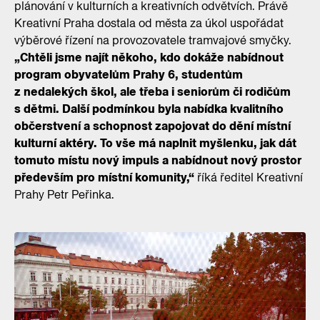
plánování v kulturních a kreativních odvětvích. Právě
Kreativní Praha dostala od města za úkol uspořádat
výběrové řízení na provozovatele tramvajové smyčky.
„Chtěli jsme najít někoho, kdo dokáže nabídnout
program obyvatelům Prahy 6, studentům
z nedalekých škol, ale třeba i seniorům či rodičům
s dětmi. Další podmínkou byla nabídka kvalitního
občerstvení a schopnost zapojovat do dění místní
kulturní aktéry. To vše má naplnit myšlenku, jak dát
tomuto místu nový impuls a nabídnout nový prostor
především pro místní komunity,“
říká ředitel Kreativní
Prahy Petr Peřinka.