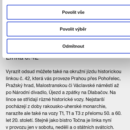
Povolit vše
Ještě nedávno ji hrozila demolice. Teď slouží jako spojnice
Povolit výběr
smyčky s okolím a místo pro posezení.
Zdroj: IPR Praha
Odmítnout
Linka č. 42
Vyrazit odsud můžete také na okružní jízdu historickou
linkou č. 42, která vás proveze Prahou přes Pohořelec,
Pražský hrad, Malostranskou či Václavské náměstí až
po Národní divadlo, Újezd a zpátky na Dlabačov. Na
lince se střídají různé historické vozy. Nejstarší
pocházejí z doby rakousko-uherské monarchie,
narazíte ale také na vozy T1, T1 a T3 z přelomu 50. a 60.
let 20. století. Stejně jako bistro Točna je linka nyní
v provozu jen v sobotu, neděli a o státních svátcích.