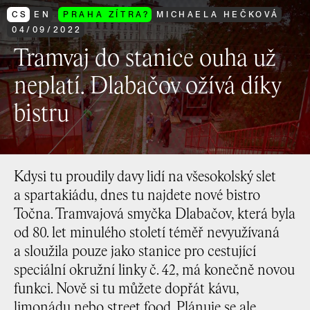
CS
EN
PRAHA ZÍTRA?
MICHAELA HEČKOVÁ
04
/
09
/
2022
Tramvaj do stanice ouha už
neplatí. Dlabačov ožívá díky
bistru
Kdysi tu proudily davy lidí na všesokolský slet
a spartakiádu, dnes tu najdete nové bistro
Točna. Tramvajová smyčka Dlabačov, která byla
od 80. let minulého století téměř nevyužívaná
a sloužila pouze jako stanice pro cestující
speciální okružní linky č. 42, má konečně novou
funkci. Nově si tu můžete dopřát kávu,
limonádu nebo street food. Plánuje se ale