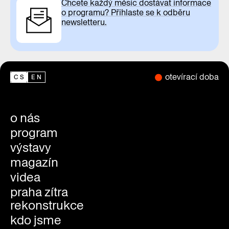
Chcete každý měsíc dostávat informace
o programu? Přihlaste se k odběru
newsletteru.
otevírací doba
CS
EN
o nás
program
výstavy
magazín
videa
praha zítra
rekonstrukce
kdo jsme