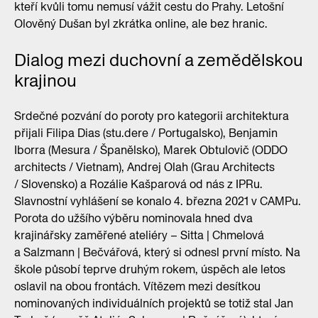
kteří kvůli tomu nemusí vážit cestu do Prahy. Letošní
Olověný Dušan byl zkrátka online, ale bez hranic.
Dialog mezi duchovní a zemědělskou
krajinou
Srdečné pozvání do poroty pro kategorii architektura
přijali Filipa Dias (stu.dere / Portugalsko), Benjamin
Iborra (Mesura / Španělsko), Marek Obtulovič (ODDO
architects / Vietnam), Andrej Olah (Grau Architects
/ Slovensko) a Rozálie Kašparová od nás z IPRu.
Slavnostní vyhlášení se konalo 4. března 2021 v CAMPu.
Porota do užšího výběru nominovala hned dva
krajinářsky zaměřené ateliéry – Sitta | Chmelová
a Salzmann | Bečvářová, který si odnesl první místo. Na
škole působí teprve druhým rokem, úspěch ale letos
oslavil na obou frontách. Vítězem mezi desítkou
nominovaných individuálních projektů se totiž stal Jan