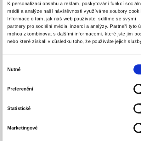
K personalizaci obsahu a reklam, poskytování funkcí sociáln
Salzmann | Bečvářová (Město Písek – Na Trubách, Stará
médií a analýze naší návštěvnosti využíváme soubory cooki
plaská cesta, Železný Újezd – V Úličkách)
Informace o tom, jak náš web používáte, sdílíme se svými
partnery pro sociální média, inzerci a analýzy. Partneři tyto 
Sitta | Chmelová (Praha Vinoř – městské prostory
mohou zkombinovat s dalšími informacemi, které jste jim pos
a krajina, Roztoky u Prahy – Zámecký dvůr, Praha –
nebo které získali v důsledku toho, že používáte jejich služb
park Horská, Velké Březno – místo ceremonií)
Výběr
Nominovaní jednotlivci –
Nutné
souhlasu
architektura:
Preferenční
Kateřina Beránková, Anežka Vonášková – Re(vize)
krajiny (Ateliér Salzmann | Bečvářová)
Statistické
Filip Gjorgiev – Water, wine and contemplation (Ateliér
Hanson)
Marketingové
Jan Holeček – Stará plaská cesta (Ateliér Salzmann
| Bečvářová)