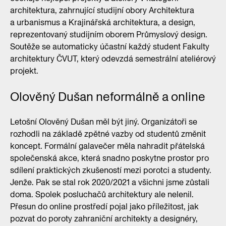
architektura, zahrnující studijní obory Architektura
a urbanismus a Krajinářská architektura, a design,
reprezentovaný studijním oborem Průmyslový design.
Soutěže se automaticky účastní každý student Fakulty
architektury ČVUT, který odevzdá semestrální ateliérový
projekt.
Olověný Dušan neformálně a online
Letošní Olověný Dušan měl být jiný. Organizátoři se
rozhodli na základě zpětné vazby od studentů změnit
koncept. Formální galavečer měla nahradit přátelská
společenská akce, která snadno poskytne prostor pro
sdílení praktických zkušeností mezi porotci a studenty.
Jenže. Pak se stal rok 2020/2021 a všichni jsme zůstali
doma. Spolek posluchačů architektury ale nelenil.
Přesun do online prostředí pojal jako příležitost, jak
pozvat do poroty zahraniční architekty a designéry,