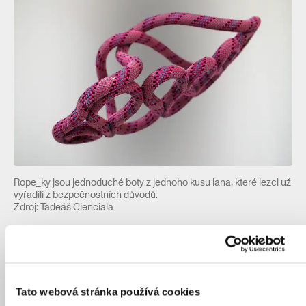
Rope_ky jsou jednoduché boty z jednoho kusu lana, které lezci už
vyřadili z bezpečnostních důvodů.
Zdroj: Tadeáš Cienciala
Kompletní přehled nominací:
Nominované ateliéry – architektura:
Tato webová stránka používá cookies