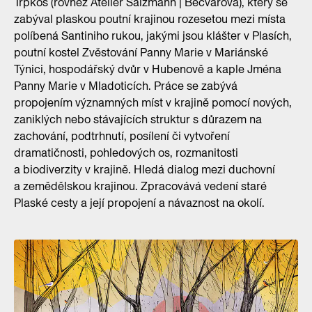
Trpkoš (rovněž Ateliér Salzmann | Bečvářová), který se
zabýval plaskou poutní krajinou rozesetou mezi místa
políbená Santiniho rukou, jakými jsou klášter v Plasích,
poutní kostel Zvěstování Panny Marie v Mariánské
Týnici, hospodářský dvůr v Hubenově a kaple Jména
Panny Marie v Mladoticích. Práce se zabývá
propojením významných míst v krajině pomocí nových,
zaniklých nebo stávajících struktur s důrazem na
zachování, podtrhnutí, posílení či vytvoření
dramatičnosti, pohledových os, rozmanitosti
a biodiverzity v krajině. Hledá dialog mezi duchovní
a zemědělskou krajinou. Zpracovává vedení staré
Plaské cesty a její propojení a návaznost na okolí.