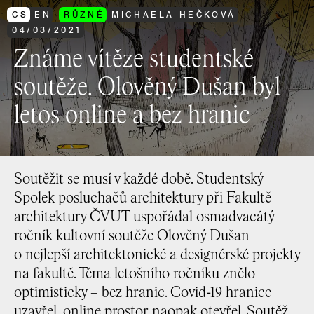
CS
EN
RŮZNÉ
MICHAELA HEČKOVÁ
04
/
03
/
2021
Známe vítěze studentské
soutěže. Olověný Dušan byl
letos online a bez hranic
Soutěžit se musí v každé době. Studentský
Spolek posluchačů architektury při Fakultě
architektury ČVUT uspořádal osmadvacátý
ročník kultovní soutěže Olověný Dušan
o nejlepší architektonické a designérské projekty
na fakultě. Téma letošního ročníku znělo
optimisticky – bez hranic. Covid-19 hranice
uzavřel, online prostor naopak otevřel. Soutěž