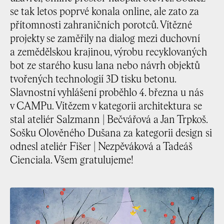
se tak letos poprvé konala online, ale zato za
přítomnosti zahraničních porotců. Vítězné
projekty se zaměřily na dialog mezi duchovní
a zemědělskou krajinou, výrobu recyklovaných
bot ze starého kusu lana nebo návrh objektů
tvořených technologií 3D tisku betonu.
Slavnostní vyhlášení proběhlo 4. března u nás
v CAMPu. Vítězem v kategorii architektura se
stal ateliér Salzmann | Bečvářová a Jan Trpkoš.
Sošku Olověného Dušana za kategorii design si
odnesl ateliér Fišer | Nezpěváková a Tadeáš
Cienciala. Všem gratulujeme!