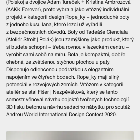
(Polsko) a dvojice Adam Tureček + Kristina Ambrozová
(AAKK Forever), proto vybrala jako vítězný individuální
projekt v kategorii design Rope_ky – jednoduché boty
z jednoho kusu lana, které lezci už vyřadili
z bezpečnostních důvodů. Boty od Tadeáše Cienciala
(Ateliér Streit | Polák) jsou zamýšleny jako produkt, který
si budete schopni – třeba rovnou v lezeckém centru –
vyrobit sami sobě na míru. Bota je kompaktní, dobře
ohebná, ze zvětšenou styčnou plochou u paty.
Disponuje odlehčenou podrážkou s elegantním
napojením ve čtyřech bodech. Rope_ky mají silný
potenciál v rozvojových zemích. Vítězem v kategorii
ateliér se stal Fišer | Nezpěváková, který se tento
semestr věnoval návrhu objektů tvořených technologií
3D tisku betonu a návrhu sedacího nábytku pro soutěž
Andreu World International Design Contest 2020.