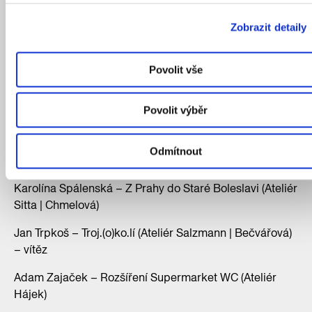
Jakub Hudeček – Vyšehradská stráň (Ateliér Kolařík)
Zobrazit detaily
Anna Laubová – Římskokatolický kostel v Praze-
Povolit vše
Holešovicích (Ateliér Rothbauer)
Diana Lučková – Vinořská promenáda (Ateliér Sitta
Povolit výběr
| Chmelová)
Daniela Pisingerová, David Lašek – Chebská nábřeží
Odmítnout
(Ateliér Redčenkov | Danda)
Karolína Spálenská – Z Prahy do Staré Boleslavi (Ateliér
Sitta | Chmelová)
Jan Trpkoš – Troj.(o)ko.lí (Ateliér Salzmann | Bečvářová)
– vítěz
Adam Zajaček – Rozšíření Supermarket WC (Ateliér
Hájek)