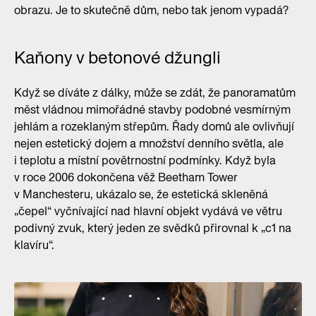
obrazu. Je to skutečně dům, nebo tak jenom vypadá?
Kaňony v betonové džungli
Když se díváte z dálky, může se zdát, že panoramatům
měst vládnou mimořádné stavby podobné vesmírným
jehlám a rozeklaným střepům. Řady domů ale ovlivňují
nejen estetický dojem a množství denního světla, ale
i teplotu a místní povětrnostní podmínky. Když byla
v roce 2006 dokončena věž Beetham Tower
v Manchesteru, ukázalo se, že estetická skleněná
„čepel“ vyčnívající nad hlavní objekt vydává ve větru
podivný zvuk, který jeden ze svědků přirovnal k „c1 na
klavíru“.