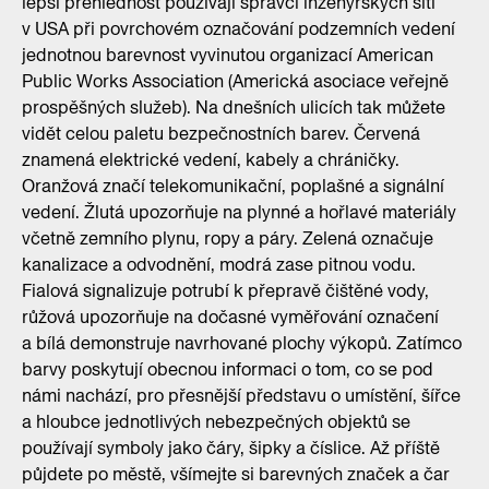
lepší přehlednost používají správci inženýrských sítí
v USA při povrchovém označování podzemních vedení
jednotnou barevnost vyvinutou organizací American
Public Works Association (Americká asociace veřejně
prospěšných služeb). Na dnešních ulicích tak můžete
vidět celou paletu bezpečnostních barev. Červená
znamená elektrické vedení, kabely a chráničky.
Oranžová značí telekomunikační, poplašné a signální
vedení. Žlutá upozorňuje na plynné a hořlavé materiály
včetně zemního plynu, ropy a páry. Zelená označuje
kanalizace a odvodnění, modrá zase pitnou vodu.
Fialová signalizuje potrubí k přepravě čištěné vody,
růžová upozorňuje na dočasné vyměřování označení
a bílá demonstruje navrhované plochy výkopů. Zatímco
barvy poskytují obecnou informaci o tom, co se pod
námi nachází, pro přesnější představu o umístění, šířce
a hloubce jednotlivých nebezpečných objektů se
používají symboly jako čáry, šipky a číslice. Až příště
půjdete po městě, všímejte si barevných značek a čar