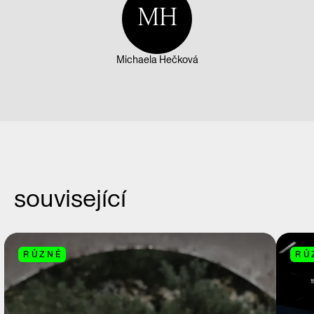
MH
Michaela Hečková
související
RŮZNÉ
RŮ