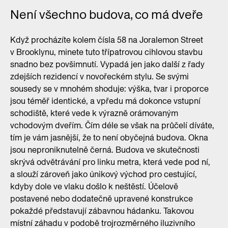
Není všechno budova, co má dveře
Když procházíte kolem čísla 58 na Joralemon Street
v Brooklynu, minete tuto třípatrovou cihlovou stavbu
snadno bez povšimnutí. Vypadá jen jako další z řady
zdejších rezidencí v novořeckém stylu. Se svými
sousedy se v mnohém shoduje: výška, tvar i proporce
jsou téměř identické, a vpředu má dokonce vstupní
schodiště, které vede k výrazně orámovaným
vchodovým dveřím. Čím déle se však na průčelí díváte,
tím je vám jasnější, že to není obyčejná budova. Okna
jsou neproniknutelně černá. Budova ve skutečnosti
skrývá odvětrávání pro linku metra, která vede pod ní,
a slouží zároveň jako únikový východ pro cestující,
kdyby dole ve vlaku došlo k neštěstí. Účelově
postavené nebo dodatečně upravené konstrukce
pokaždé představují zábavnou hádanku. Takovou
místní záhadu v podobě trojrozměrného iluzivního