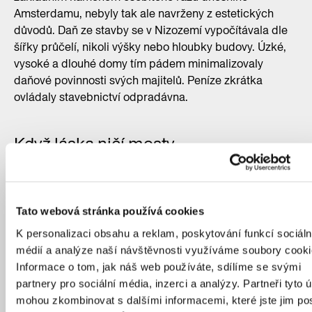
Amsterdamu, nebyly tak ale navrženy z estetických
důvodů. Daň ze stavby se v Nizozemí vypočítávala dle
šířky průčelí, nikoli výšky nebo hloubky budovy. Úzké,
vysoké a dlouhé domy tím pádem minimalizovaly
daňové povinnosti svých majitelů. Peníze zkrátka
ovládaly stavebnictví odpradávna.
Když láska ničí mosty
Zámečky lásky najdeme všude, v Paříži stejně jako
v Praze. Jejich obliba začala příběhem učitelky Nady
a armádního důstojníka jménem Relja, který se odehrál
Tato webová stránka používá cookies
v srbském městečku Vrnjačka Banja. Předtím, než měl
K personalizaci obsahu a reklam, poskytování funkcí sociáln
Relja odjet bojovat v první světové válce, slíbila si
médií a analýze naší návštěvnosti využíváme soubory cooki
dvojice na zdejším mostě věrnost. Během bojů proti
Informace o tom, jak náš web používáte, sdílíme se svými
zemím Čtyřspolku však Relja v Řecku vzplanul k jiné
partnery pro sociální média, inzerci a analýzy. Partneři tyto 
dívce a oženil se s ní. Říká se, že Nada pak kvůli jeho
mohou zkombinovat s dalšími informacemi, které jste jim pos