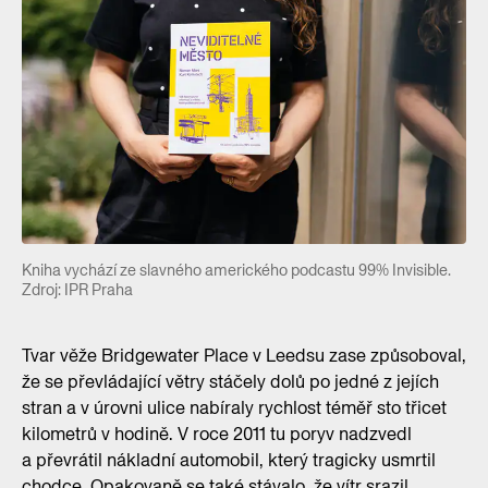
Kniha vychází ze slavného amerického podcastu 99% Invisible.
Zdroj: IPR Praha
Tvar věže Bridgewater Place v Leedsu zase způsoboval,
že se převládající větry stáčely dolů po jedné z jejích
stran a v úrovni ulice nabíraly rychlost téměř sto třicet
kilometrů v hodině. V roce 2011 tu poryv nadzvedl
a převrátil nákladní automobil, který tragicky usmrtil
chodce. Opakovaně se také stávalo, že vítr srazil