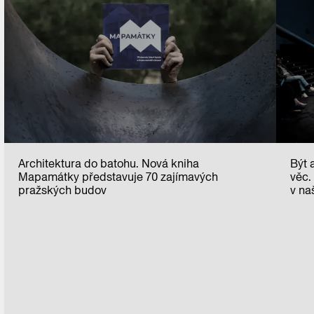
Architektura do batohu. Nová kniha
Být 
Mapamátky představuje 70 zajímavých
věc.
pražských budov
v na