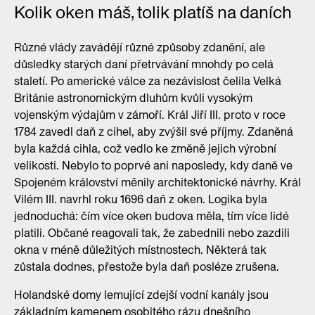
Kolik oken máš, tolik platíš na daních
Různé vlády zavádějí různé způsoby zdanění, ale
důsledky starých daní přetrvávání mnohdy po celá
staletí. Po americké válce za nezávislost čelila Velká
Británie astronomickým dluhům kvůli vysokým
vojenským výdajům v zámoří. Král Jiří III. proto v roce
1784 zavedl daň z cihel, aby zvýšil své příjmy. Zdaněná
byla každá cihla, což vedlo ke změně jejich výrobní
velikosti. Nebylo to poprvé ani naposledy, kdy daně ve
Spojeném království měnily architektonické návrhy. Král
Vilém III. navrhl roku 1696 daň z oken. Logika byla
jednoduchá: čím více oken budova měla, tím více lidé
platili. Občané reagovali tak, že zabednili nebo zazdili
okna v méně důležitých místnostech. Některá tak
zůstala dodnes, přestože byla daň posléze zrušena.
Holandské domy lemující zdejší vodní kanály jsou
základním kamenem osobitého rázu dnešního