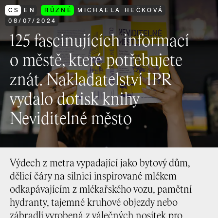
CS
EN
RŮZNÉ
MICHAELA HEČKOVÁ
08
/
07
/
2024
125 fascinujících informací
o městě, které potřebujete
znát. Nakladatelství IPR
vydalo dotisk knihy
Neviditelné město
Výdech z metra vypadající jako bytový dům,
dělicí čáry na silnici inspirované mlékem
odkapávajícím z mlékařského vozu, pamětní
hydranty, tajemné kruhové objezdy nebo
zábradlí vyrobená z válečných nosítek pro