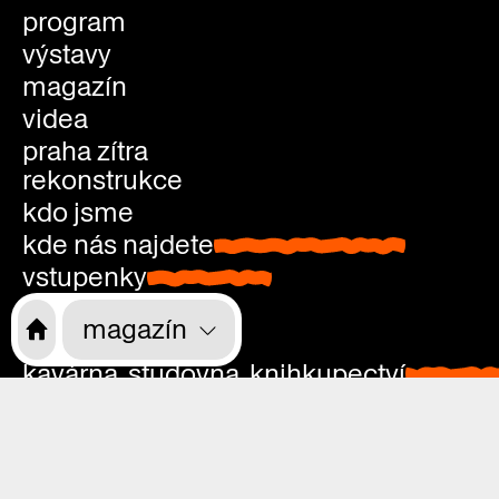
program
výstavy
magazín
videa
praha zítra
rekonstrukce
kdo jsme
kde nás najdete
kde nás najdete
vstupenky
vstupenky
děti, školy, rodiče
magazín
přístupnost
kavárna, studovna, knihkupectví
kavárna
kariéra
studovn
kontakty
knihkup
pondělí: zavřeno
úterý—neděle: 9.00—21.00