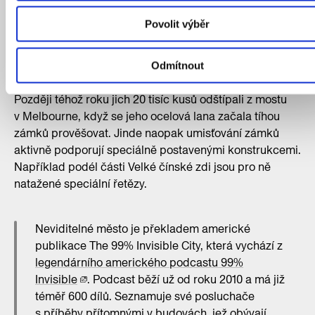
v distribuční síti Kosmas a v dalších knihkupectvích.
Zdroj: IPR Praha
Povolit výběr
V Canbeře, hlavním městě Austrálie, je museli v roce
Odmítnout
2015 ze zdejšího mostu odstranit kvůli obavě z přetížení.
Později téhož roku jich 20 tisíc kusů odštípali z mostu
v Melbourne, když se jeho ocelová lana začala tíhou
zámků prověšovat. Jinde naopak umisťování zámků
aktivně podporují speciálně postavenými konstrukcemi.
Například podél části Velké čínské zdi jsou pro ně
natažené speciální řetězy.
Neviditelné město je překladem americké
publikace The 99% Invisible City, která vychází z
legendárního amerického podcastu 99%
Invisible
. Podcast běží už od roku 2010 a má již
téměř 600 dílů. Seznamuje své posluchače
s příběhy přítomnými v budovách, jež obývají,