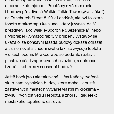
a poranil kolemjdoucí. Problémy s větrem měla
i budova přezdívaná Walkie-Talkie Tower („Vysílačka“)
na Fenchurch Street č. 20 v Londýně, ale byl to vztah
tohoto mrakodrapu ke slunci, který jí vynesl další
přezdívky jako Walkie-Scorchie („Sežehlička“) nebo
Fryscraper („Smažodrap“). V průběhu výstavby se
ukázalo, že konkávní fasáda budovy dokáže odrážet
a usměrňovat sluneční světlo tak, že zvyšuje teplotu
v ulicích pod ní. Mrakodrapu se podařilo roztavit
plastové části zaparkovaného vozidla, a dokonce
i zapálit koberec v sousední budově.
Ještě horší jsou ale takzvané uliční kaňony tvořené
skupinami vysokých budov, které mohou v hustě
zastavěných městech vytvářet vlastní mikroklima –
zvyšují rychlost větru i teplotu, a zhoršují tak efekt
městského tepelného ostrova.