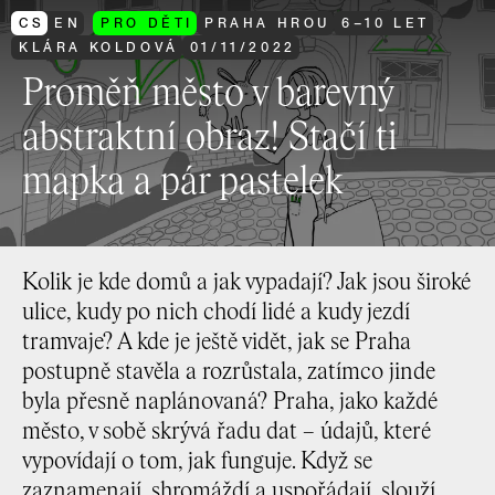
CS
EN
PRO DĚTI
PRAHA HROU
6–10 LET
KLÁRA KOLDOVÁ
01
/
11
/
2022
Proměň město v barevný
abstraktní obraz! Stačí ti
mapka a pár pastelek
Kolik je kde domů a jak vypadají? Jak jsou široké
ulice, kudy po nich chodí lidé a kudy jezdí
tramvaje? A kde je ještě vidět, jak se Praha
postupně stavěla a rozrůstala, zatímco jinde
byla přesně naplánovaná? Praha, jako každé
město, v sobě skrývá řadu dat – údajů, které
vypovídají o tom, jak funguje. Když se
zaznamenají, shromáždí a uspořádají, slouží