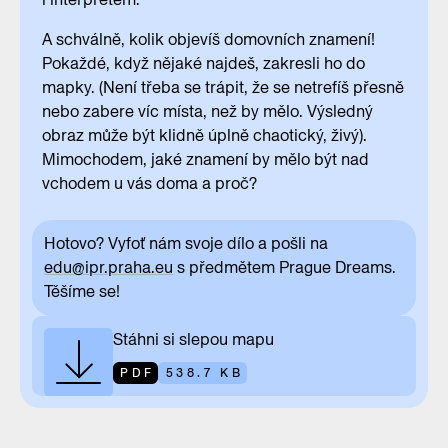
A schválně, kolik objevíš domovních znamení!
Pokaždé, když nějaké najdeš, zakresli ho do
mapky. (Není třeba se trápit, že se netrefíš přesně
nebo zabere víc místa, než by mělo. Výsledný
obraz může být klidně úplně chaotický, živý).
Mimochodem, jaké znamení by mělo být nad
vchodem u vás doma a proč?
Hotovo? Vyfoť nám svoje dílo a pošli na
edu@ipr.praha.eu
s předmětem Prague Dreams.
Těšíme se!
Stáhni si slepou mapu
PDF
538.7 KB