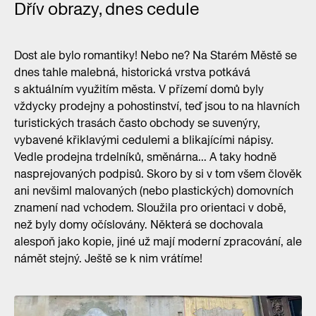
Dřív obrazy, dnes cedule
Dost ale bylo romantiky! Nebo ne? Na Starém Městě se
dnes tahle malebná, historická vrstva potkává
s aktuálním využitím města. V přízemí domů byly
vždycky prodejny a pohostinství, teď jsou to na hlavních
turistických trasách často obchody se suvenýry,
vybavené křiklavými cedulemi a blikajícími nápisy.
Vedle prodejna trdelníků, směnárna... A taky hodně
nasprejovaných podpisů. Skoro by si v tom všem člověk
ani nevšiml malovaných (nebo plastických) domovních
znamení nad vchodem. Sloužila pro orientaci v době,
než byly domy očíslovány. Některá se dochovala
alespoň jako kopie, jiné už mají moderní zpracování, ale
námět stejný. Ještě se k nim vrátíme!