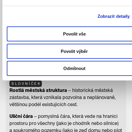
Zobrazit detaily
Povolit vše
Povolit výběr
Jedno z mnoha domovních znamení. Co asi mohlo
symbolizovat?
Odmítnout
SLOVNÍČEK
Rostlá městská struktura
– historická městská
zástavba, která vznikala pozvolna a neplánovaně,
většinou podél existujících cest.
Uliční čára
– pomyslná čára, která vede na hranici
prostoru pro všechny (jako je chodník nebo silnice)
a soukromého pozemku (jako je zeď domu nebo plot