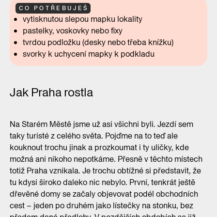
CO POTŘEBUJEŠ
vytisknutou slepou mapku lokality
pastelky, voskovky nebo fixy
tvrdou podložku (desky nebo třeba knížku)
svorky k uchycení mapky k podkladu
Jak Praha rostla
Na Starém Městě jsme už asi všichni byli. Jezdí sem
taky turisté z celého světa. Pojďme na to teď ale
kouknout trochu jinak a prozkoumat i ty uličky, kde
možná ani nikoho nepotkáme. Přesně v těchto místech
totiž Praha vznikala. Je trochu obtížné si představit, že
tu kdysi široko daleko nic nebylo. První, tenkrát ještě
dřevěné domy se začaly objevovat podél obchodních
cest – jeden po druhém jako lístečky na stonku, bez