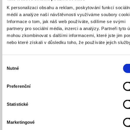
vzkazové dveře se žlutým květem, stačí se jen dívat!
K personalizaci obsahu a reklam, poskytování funkcí sociáln
médií a analýze naší návštěvnosti využíváme soubory cooki
Informace o tom, jak náš web používáte, sdílíme se svými
partnery pro sociální média, inzerci a analýzy. Partneři tyto 
mohou zkombinovat s dalšími informacemi, které jste jim pos
nebo které získali v důsledku toho, že používáte jejich služb
Výběr
Nutné
souhlasu
Preferenční
Naštěstí se často dá utéct průchodem nebo se schovat do
klidného dvora.
Statistické
Marketingové