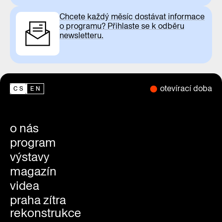
Chcete každý měsíc dostávat informace
o programu? Přihlaste se k odběru
newsletteru.
otevírací doba
CS
EN
o nás
program
výstavy
magazín
videa
praha zítra
rekonstrukce