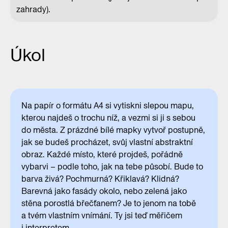
zahrady).
Úkol
Na papír o formátu A4 si vytiskni slepou mapu,
kterou najdeš o trochu níž, a vezmi si ji s sebou
do města. Z prázdné bílé mapky vytvoř postupně,
jak se budeš procházet, svůj vlastní abstraktní
obraz. Každé místo, které projdeš, pořádně
vybarvi – podle toho, jak na tebe působí. Bude to
barva živá? Pochmurná? Křiklavá? Klidná?
Barevná jako fasády okolo, nebo zelená jako
stěna porostlá břečťanem? Je to jenom na tobě
a tvém vlastním vnímání. Ty jsi teď měřičem
i interpretem.