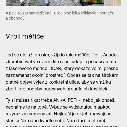
A pak jsou tu samozřejmě i ulice plné lidí a křiklavých poutačů
a obchodů.
V roli měřiče
Teď se ale už, prosím, vžij do role měřiče. Refik Anadol
zkombinoval ve svém díle roční údaje o počasí a data
z laserového měřiče LIDAR, který dokáže velmi přesně
zaznamenat okolní prostředí. Občas se tak na širokém
plátně objeví výjev z konkrétní ulice, aby se vmžiku
zbortil do podoby barevných proudících kostiček.
Ty si můžeš říkat třeba ANKA, PEPIK, nebo jak chceš,
necháme to na tobě. Vybav se vytisknutou mapkou
a vyraz zaznamenávat. Nejlepší je dojet tramvají na
stanici Národní divadlo nebo Národní (i metrem)