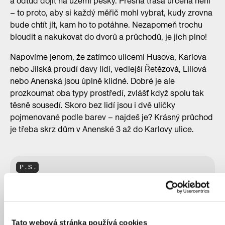
a odtud dojít na území pěšky. Přesná trasa určená není
– to proto, aby si každý měřič mohl vybrat, kudy zrovna
bude chtít jít, kam ho to potáhne. Nezapomeň trochu
bloudit a nakukovat do dvorů a průchodů, je jich plno!
Napovíme jenom, že zatímco ulicemi Husova, Karlova
nebo Jilská proudí davy lidí, vedlejší Řetězová, Liliová
nebo Anenská jsou úplně klidné. Dobré je ale
prozkoumat oba typy prostředí, zvlášť když spolu tak
těsně sousedí. Skoro bez lidí jsou i dvě uličky
pojmenované podle barev – najdeš je? Krásný průchod
je třeba skrz dům v Anenské 3 až do Karlovy ulice.
P.S.
Znáš knížky o Rychlých Šípech (nebo tvoji rodiče)?
Odkaz Stínadel ve staré Praze pořád žije. Možná
mají právě Vontové na svědomí ty tajemné, křídou
psané nápisy na zdech… A třeba taky narazíš na
Tato webová stránka používá cookies