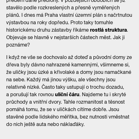
předem dané předlohy. V pozdějších obdobích se již
stavělo podle rozkreslených a přesně vyměřených
plánů. I dnes má Praha vlastní územní plán s načrtnutou
výstavbou na roky dopředu. Proto taky tomuhle
historickému druhu zástavby říkáme
rostlá struktura
.
Objevuje se hlavně v nejstarších částech měst. Jak ji
poznáme?
I když ne vše se dochovalo až doteď a původní domy ze
dřeva byly dávno nahrazené kamennými, všimneme si,
že uličky jsou úzké a křivolaké a domy jsou namačkané
na sebe. Každý má jinou výšku, ale všechny jsou
relativně nízké. Často taky ustupují o trochu dozadu,
a porušují tak rovnou
uliční čáru
. Najdeme tu i skryté
průchody a vnitřní dvory. Tahle rozmanitost a těsnost
pomáhá tomu, že se v uličkách cítíme dobře. Jsou
stavěné podle lidského měřítka, bez nutnosti vměstnat
do nich ještě auta nebo náklaďáky.