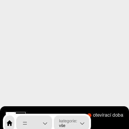
otevírací doba
CS
EN
kategorie
vše