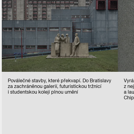
Poválečné stavby, které překvapí. Do Bratislavy
Vyrá
za zachráněnou galerií, futuristickou tržnicí
z ne
i studentskou kolejí plnou umění
a la
Chip