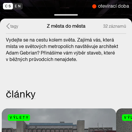
otevírací doba
CS
EN
Z města do města
tagy
32 záznamů
Vydejte se na cestu kolem světa. Zajímá vás, která
místa ve světových metropolích navštěvuje architekt
Adam Gebrian? Přinášíme vám výběr staveb, které
v běžných průvodcích nenajdete.
články
VÝLETY
VÝ