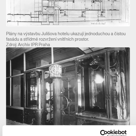
Plány na výstavbu Julišova hotelu ukazují jednoduchou a čistou
fasádu a střídmé rozvržení vnitřních prostor.
Zdroj: Archiv IPR Praha