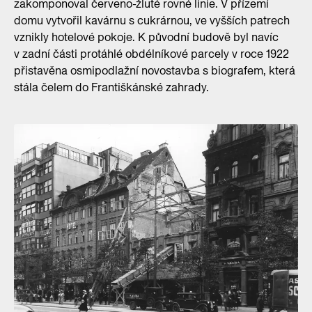
zakomponoval červeno-žluté rovné linie. V přízemí
domu vytvořil kavárnu s cukrárnou, ve vyšších patrech
vznikly hotelové pokoje. K původní budově byl navíc
v zadní části protáhlé obdélníkové parcely v roce 1922
přistavěna osmipodlažní novostavba s biografem, která
stála čelem do Františkánské zahrady.