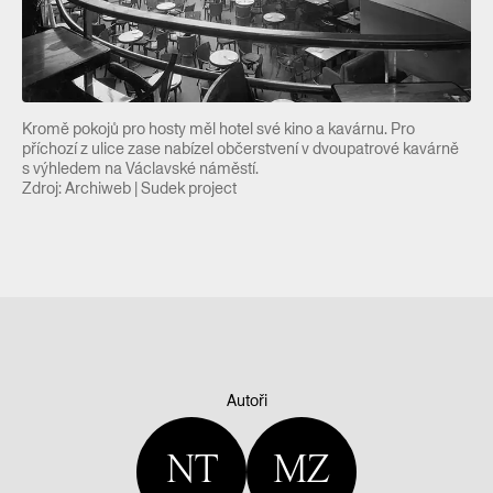
Kromě pokojů pro hosty měl hotel své kino a kavárnu. Pro
příchozí z ulice zase nabízel občerstvení v dvoupatrové kavárně
s výhledem na Václavské náměstí.
Zdroj: Archiweb | Sudek project
Autoři
NT
MZ