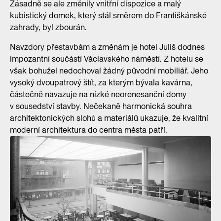
Zásadně se ale změnily vnitřní dispozice a malý
kubistický domek, který stál směrem do Františkánské
zahrady, byl zbourán.
Navzdory přestavbám a změnám je hotel Juliš dodnes
impozantní součástí Václavského náměstí. Z hotelu se
však bohužel nedochoval žádný původní mobiliář. Jeho
vysoký dvoupatrový štít, za kterým bývala kavárna,
částečně navazuje na nízké neorenesanční domy
v sousedství stavby. Nečekaně harmonická souhra
architektonických slohů a materiálů ukazuje, že kvalitní
moderní architektura do centra města patří.