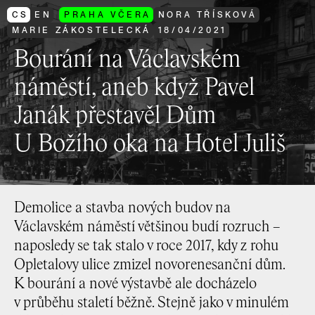
CS
EN
PRAHA VČERA
NORA TŘÍSKOVÁ
MARIE ZÁKOSTELECKÁ
18
/
04
/
2021
Bourání na Václavském
náměstí, aneb když Pavel
Janák přestavěl Dům
U Božího oka na Hotel Juliš
Demolice a stavba nových budov na
Václavském náměstí většinou budí rozruch –
naposledy se tak stalo v roce 2017, kdy z rohu
Opletalovy ulice zmizel novorenesanční dům.
K bourání a nové výstavbě ale docházelo
v průběhu staletí běžně. Stejně jako v minulém