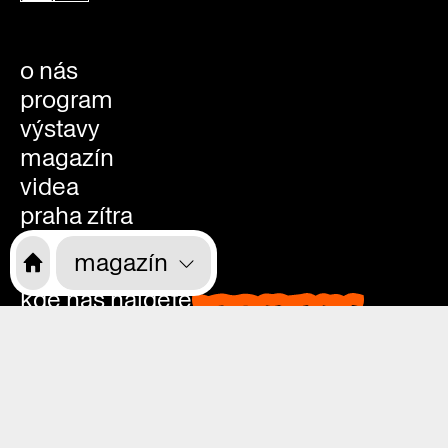
o nás
program
výstavy
magazín
videa
praha zítra
rekonstrukce
magazín
kdo jsme
kde nás najdete
kde nás najdete
vstupenky
vstupenky
děti, školy, rodiče
přístupnost
kavárna, studovna, knihkupectví
kavárna
kariéra
studovn