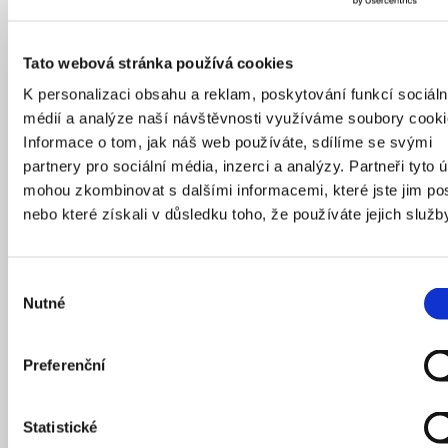
Interiéry kavárny za Janákovou kubistickou fasádou vytvořil
František Kysela. Český malíř a grafik se podílel také na výzdobě
přistavěného kina.
Tato webová stránka používá cookies
Zdroj: Archiv IPR Praha
K personalizaci obsahu a reklam, poskytování funkcí sociáln
médií a analýze naší návštěvnosti využíváme soubory cooki
Informace o tom, jak náš web používáte, sdílíme se svými
partnery pro sociální média, inzerci a analýzy. Partneři tyto 
mohou zkombinovat s dalšími informacemi, které jste jim pos
nebo které získali v důsledku toho, že používáte jejich služb
Výběr
Nutné
souhlasu
Preferenční
Statistické
Interiéry kavárny za Janákovou kubistickou fasádou vytvořil