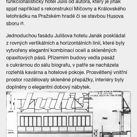
funkcionalistický hotel Juliš od autora, který je jinak
spjat například s rekonstrukcí Míčovny a Královského
letohrádku na Pražském hradě či se stavbou
Husova
sboru
.
Jednoduchou fasádu Julišova hotelu Janák poskládal
z rovných vertikálních a horizontálních linií, které byly
vytvořeny elegantní kombinací oceli a skleněných
opaxitových pásů. Přízemím budovy vedla pasáž
s cukrárnou do sálu biografu, v patře se nacházela
rozlehlá kavárna a hotelové pokoje. Prosvětlený vnitřní
prostor rozdělovaly skleněné přepážky, interiéry byly
doplněny o elegantní dobový nábytek.