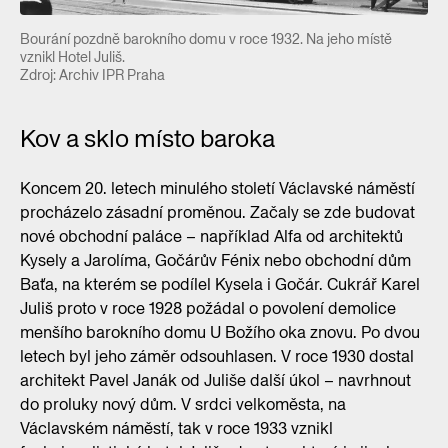
Bourání pozdně barokního domu v roce 1932. Na jeho místě
vznikl Hotel Juliš.
Zdroj: Archiv IPR Praha
Kov a sklo místo baroka
Koncem 20. letech minulého století Václavské náměstí
procházelo zásadní proměnou. Začaly se zde budovat
nové obchodní paláce – například Alfa od architektů
Kysely a Jarolíma, Gočárův Fénix nebo obchodní dům
Baťa, na kterém se podílel Kysela i Gočár. Cukrář Karel
Juliš proto v roce 1928 požádal o povolení demolice
menšího barokního domu U Božího oka znovu. Po dvou
letech byl jeho záměr odsouhlasen. V roce 1930 dostal
architekt Pavel Janák od Juliše další úkol – navrhnout
do proluky nový dům. V srdci velkoměsta, na
Václavském náměstí, tak v roce 1933 vznikl