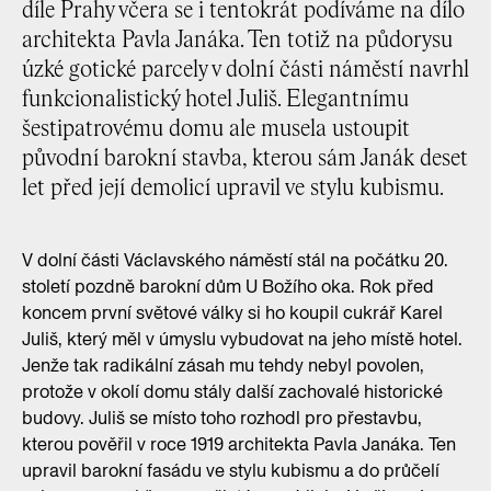
díle Prahy včera se i tentokrát podíváme na dílo
architekta Pavla Janáka. Ten totiž na půdorysu
úzké gotické parcely v dolní části náměstí navrhl
funkcionalistický hotel Juliš. Elegantnímu
šestipatrovému domu ale musela ustoupit
původní barokní stavba, kterou sám Janák deset
let před její demolicí upravil ve stylu kubismu.
V dolní části Václavského náměstí stál na počátku 20.
století pozdně barokní dům U Božího oka. Rok před
koncem první světové války si ho koupil cukrář Karel
Juliš, který měl v úmyslu vybudovat na jeho místě hotel.
Jenže tak radikální zásah mu tehdy nebyl povolen,
protože v okolí domu stály další zachovalé historické
budovy. Juliš se místo toho rozhodl pro přestavbu,
kterou pověřil v roce 1919 architekta Pavla Janáka. Ten
upravil barokní fasádu ve stylu kubismu a do průčelí