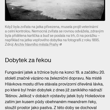
Když byla zvířata na jatka přivezena, musela projít veterinární
a celní kontrolou. Nemocná zvířata se rovnou odvážela, zdravým
byla přidělena kartička a buď se poslala na trh, či na porážku –
například na jatka vepřového dobytka na fotografii z roku 1895.
Zdroj:
Archiv hlavního města Prahy
Dobytek za řekou
Fungování jatek a tržnice bylo na konci 19. a začátku 20.
století značně vázáno na železniční dopravu. Na místě
Hlávkova mostu dříve stávala provizorní dřevěná lávka,
po které byl hnán dobytek z dnes již zaniklého nádraží
Těšnov. Jelikož v dobách výstavby jatek byly Holešovice
zatím jen kusem půdy obehnaném meandrem řeky,
sloužil prostor jako pastva. Z této doby se dochoval