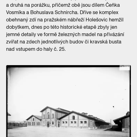
a druhá na porážku, přičemž obě jsou dílem Čeňka
Vosmíka a Bohuslava Schnircha. Dříve se komplex
obehnaný zdí na pražském nábřeží Holešovic hemžil
dobytkem, dnes po této historické etapě zbyly jen
jemné detaily ve formě železných madel na přivázání
zvířat na zdech jednotlivých budov či kravská busta
nad vstupem do haly č. 25.