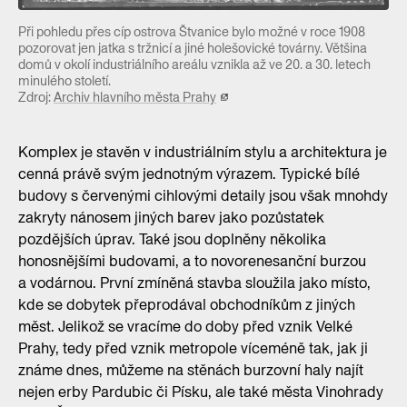
Při pohledu přes cíp ostrova Štvanice bylo možné v roce 1908
pozorovat jen jatka s tržnicí a jiné holešovické továrny. Většina
domů v okolí industriálního areálu vznikla až ve 20. a 30. letech
minulého století.
Zdroj:
Archiv hlavního města Prahy
Komplex je stavěn v industriálním stylu a architektura je
cenná právě svým jednotným výrazem. Typické bílé
budovy s červenými cihlovými detaily jsou však mnohdy
zakryty nánosem jiných barev jako pozůstatek
pozdějších úprav. Také jsou doplněny několika
honosnějšími budovami, a to novorenesanční burzou
a vodárnou. První zmíněná stavba sloužila jako místo,
kde se dobytek přeprodával obchodníkům z jiných
měst. Jelikož se vracíme do doby před vznik Velké
Prahy, tedy před vznik metropole víceméně tak, jak ji
známe dnes, můžeme na stěnách burzovní haly najít
nejen erby Pardubic či Písku, ale také města Vinohrady