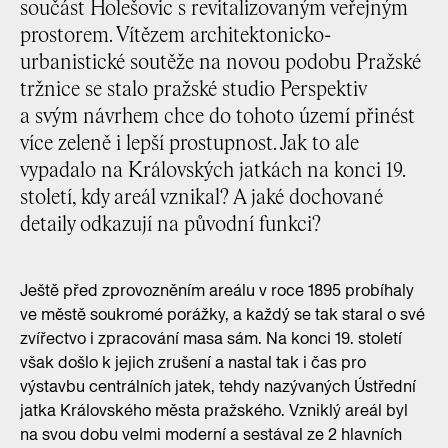
součást Holešovic s revitalizovaným veřejným
prostorem. Vítězem architektonicko-
urbanistické soutěže na novou podobu Pražské
tržnice se stalo pražské studio Perspektiv
a svým návrhem chce do tohoto území přinést
více zeleně i lepší prostupnost. Jak to ale
vypadalo na Královských jatkách na konci 19.
století, kdy areál vznikal? A jaké dochované
detaily odkazují na původní funkci?
Ještě před zprovozněním areálu v roce 1895 probíhaly
ve městě soukromé porážky, a každý se tak staral o své
zvířectvo i zpracování masa sám. Na konci 19. století
však došlo k jejich zrušení a nastal tak i čas pro
výstavbu centrálních jatek, tehdy nazývaných Ústřední
jatka Královského města pražského. Vzniklý areál byl
na svou dobu velmi moderní a sestával ze 2 hlavních