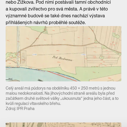
nebo Žižkova. Pod nimi postávali tamní obchodníci
a kupovali zvířectvo pro svá města. A právě v této
významné budově se také dnes nachází výstava
přihlášených návrhů proběhlé soutěže.
Celý areál má půdorys na obdélníku 450 × 250 metrů s jednou
malou nedokonalostí. Na jihovýchodní straně areálu byla před
začátkem druhé světové války „ukousnuta“ jedna jeho část, a to
kvůli regulaci vltavského břehu.
Zdroj: IPR Praha