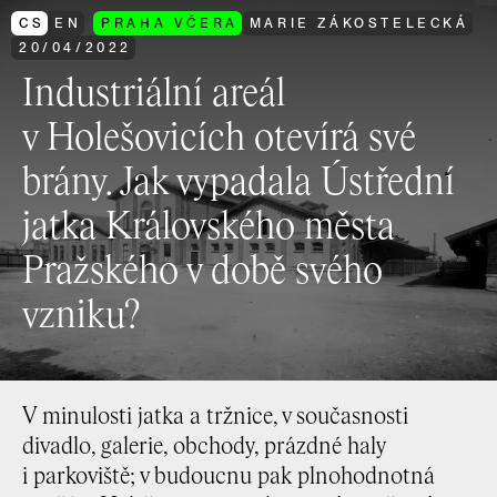
CS
EN
PRAHA VČERA
MARIE ZÁKOSTELECKÁ
20
/
04
/
2022
Industriální areál
v Holešovicích otevírá své
brány. Jak vypadala Ústřední
jatka Královského města
Pražského v době svého
vzniku?
V minulosti jatka a tržnice, v současnosti
divadlo, galerie, obchody, prázdné haly
i parkoviště; v budoucnu pak plnohodnotná