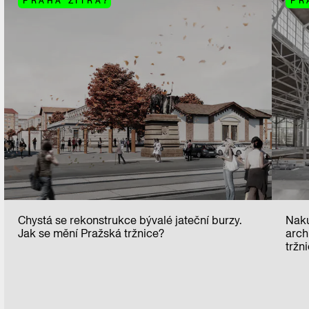
PRAHA ZÍTRA?
PR
Chystá se rekonstrukce bývalé jateční burzy.
Naku
Jak se mění Pražská tržnice?
arch
tržn