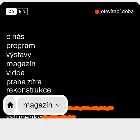
otevírací doba
CS
EN
o nás
program
výstavy
magazín
videa
praha zítra
rekonstrukce
kdo jsme
magazín
kde nás najdete
kde nás najdete
vstupenky
vstupenky
děti, školy, rodiče
přístupnost