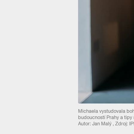
Michaela vystudovala bohe
budoucností Prahy a tipy
Autor: Jan Malý , Zdroj: I