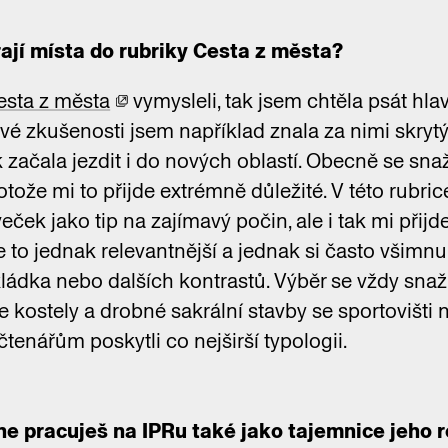
ají místa do rubriky Cesta z města?
esta z města
vymysleli, tak jsem chtěla psát hla
své zkušenosti jsem například znala za nimi skryt
ačala jezdit i do nových oblastí. Obecně se snaž
otože mi to přijde extrémně důležité. V této rubric
ček jako tip na zajímavý počin, ale i tak mi přijd
e to jednak relevantnější a jednak si často všimnu
ládka nebo dalších kontrastů. Výběr se vždy snaž
me kostely a drobné sakrální stavby se sportovišt
tenářům poskytli co nejširší typologii.
e pracuješ na IPRu také jako tajemnice jeho r