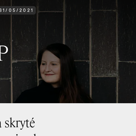
31
/
05
/
2021
P
 skryté