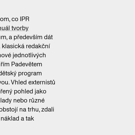
?
tom, co IPR
uál tvorby
kum, a především dát
 klasická redakční
nové jednotlivých
 Jiřím Padevětem
é dětský program
ou. Vhled externistů
ořený pohled jako
klady nebo různé
stojí na trhu, zdali
 náklad a tak