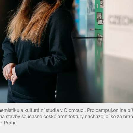
mistiku a kulturální studia v Olomouci. Pro campuj.online píš
 na stavby současné české architektury nacházející se za hra
PR Praha