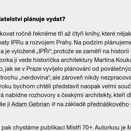
atelství plánuje vydat?
ovat ročně řekněme tři až čtyři knihy, které nějak,
ématy IPRu a rozvojem Prahy. Na podzim plánuje
ha je vyloženě „IPŘí“, protože se zaměří na histori
torka ji vede historička architektury Martina Kouk
, jak se v Praze vyvíjelo plánování od poválečnýc
 trochu „nerdovina“, ale zároveň nikdy nezpracov
ci roku bychom chtěli představit naopak velmi so
erá nabídne rozhovory s českými architekty, kteří 
še ji
Adam Gebrian
na základě
přednáškového c
u pak chystáme publikaci Mistři 70+. Autorkou je