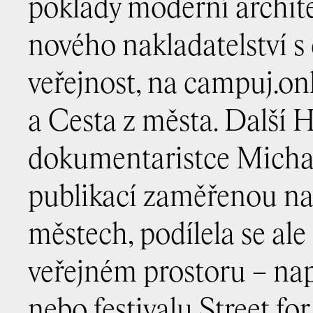
poklady moderní archite
nového nakladatelství s 
veřejnost, na campuj.onl
a Cesta z města. Další 
dokumentaristce Michae
publikací zaměřenou na 
městech, podílela se al
veřejném prostoru – nap
nebo festivalu Street for