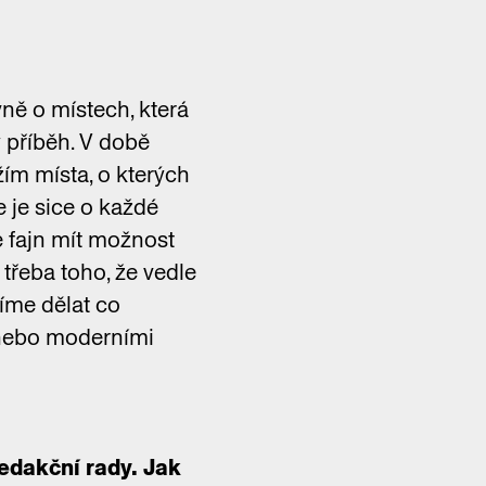
vně o místech, která
ý příběh. V době
ím místa, o kterých
e je sice o každé
e fajn mít možnost
 třeba toho, že vedle
íme dělat co
i nebo moderními
edakční rady. Jak