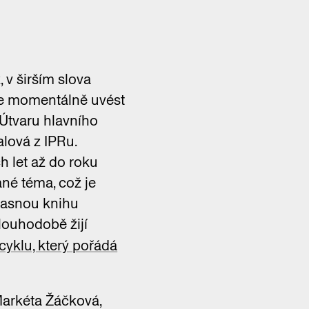
 v širším slova
me momentálně uvést
i Útvaru hlavního
alová z IPRu.
h let až do roku
ané téma, což je
učasnou knihu
dlouhodobě žijí
yklu, který pořádá
 Markéta Žáčková,