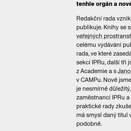
tenhle orgán a nové
Redakční rada vznikl
publikuje. Knihy se 
veřejných prostranst
celému vydávání publ
rada, ve které zased
sekcí IPRu, další tř
z Academie a s
Jano
v CAMPu. Nově jsme t
je nesmírně důležitý
zaměstnanci IPRu a v
praktické rady zkuše
má smysl daný titul 
podobně.