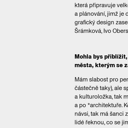
která připravuje vel
a plánování, jimž je 
grafický design zase
Šrámková, Ivo Oberst
Mohla bys přiblížit
města, kterým se z
Mám slabost pro peri
částečně taky), ale s
a kulturoložka, tak 
a po *architektuře. K
návsi, tak má šanci 
lidé řeknou, co se ji