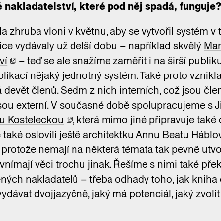
 nakladatelství, které pod něj spadá, funguje
a zhruba vloni v květnu, aby se vytvořil systém v 
sice vydávaly už delší dobu – například skvělý
Man
ví
– teď se ale snažíme zaměřit i na širší publi
ikací nějaký jednotný systém. Také proto vznikla
á devět členů. Sedm z nich interních, což jsou čle
i jsou externí. V současné době spolupracujeme s
u Kosteleckou
, která mimo jiné připravuje tak
aké oslovili ještě architektku Annu Beatu Háblov
, protože nemají na některá témata tak pevně utv
nímají věci trochu jinak. Řešíme s nimi také pře
ných nakladatelů – třeba odhady toho, jak kniha ob
vydávat dvojjazyčně, jaký má potenciál, jaký zvolit