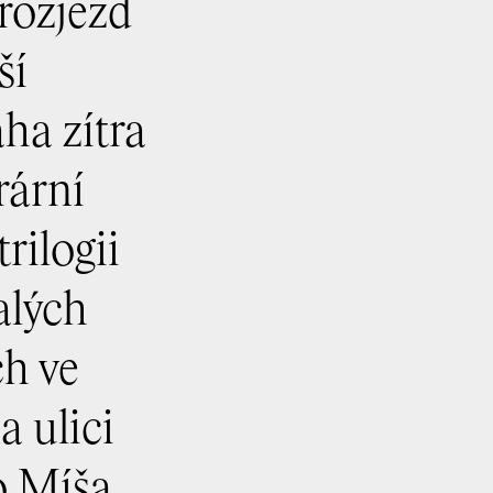
rozjezd
ší
ha zítra
rární
rilogii
alých
ch ve
a ulici
ho Míša