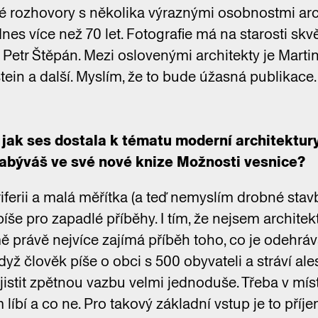
ké rozhovory s několika výraznými osobnostmi arc
dnes více než 70 let. Fotografie má na starosti skv
 Petr Štěpán. Mezi oslovenými architekty je Martin
ein a další. Myslím, že to bude úžasná publikace.
, jak ses dostala k tématu moderní architektu
abýváš ve své nové knize Možnosti vesnice?
ferii a malá měřítka (a teď nemyslím drobné stavby
píše pro zapadlé příběhy. I tím, že nejsem archite
mě právě nejvíce zajímá příběh toho, co je odehrá
dyž člověk píše o obci s 500 obyvateli a stráví al
zjistit zpětnou vazbu velmi jednoduše. Třeba v m
m líbí a co ne. Pro takový základní vstup je to příj