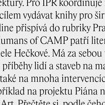
ktury. Pro IPR koordinuje 
cílem vydávat knihy pro šir
ine přispívá do rubriky Pra
Humans of CAMP patří lite
le Hečkové. Má za sebou t
příběhy lidí a staveb na m
e také na mnoha intervencí
říklad na projektu Piána n
 Art. Přečtěte si, podle če