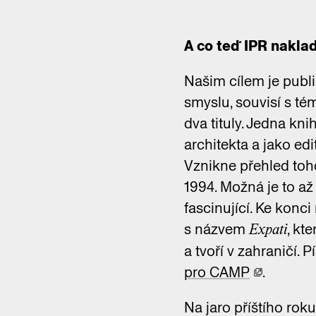
A co teď IPR naklad
Našim cílem je publik
smyslu, souvisí s t
dva tituly. Jedna kni
architekta a jako edi
Vznikne přehled toho
1994. Možná je to až
fascinující. Ke kon
s názvem
, kt
Expati
a tvoří v zahraničí. Pí
pro CAMP
.
Na jaro příštího rok