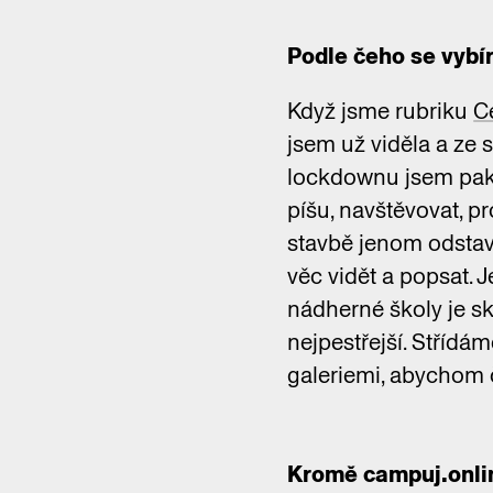
Podle čeho se vybír
Když jsme rubriku
C
jsem už viděla a ze 
lockdownu jsem pak z
píšu, navštěvovat, pr
stavbě jenom odstave
věc vidět a popsat. J
nádherné školy je sk
nejpestřejší. Střídá
galeriemi, abychom č
Kromě campuj.onlin