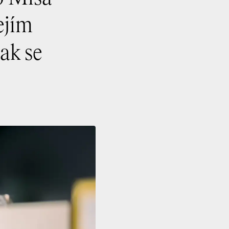
ejím
ak se