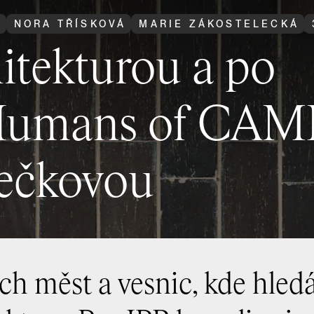
R
NORA TŘÍSKOVÁ
MARIE ZÁKOSTELECKÁ
hitekturou a po
 Humans of CAM
ečkovou
ch měst a vesnic, kde hledá