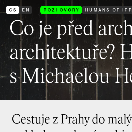
CS
EN
ROZHOVORY
HUMANS OF IP
Co je před arc
architektuře?
s Michaelou H
Cestuje z Prahy do malý