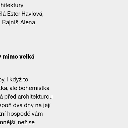
hitektury
ělá Ester Havlová,
 Rajniš, Alena
ry mimo velká
, i když to
ktka, ale bohemistka
vá před architekturou
espoň dva dny na její
ístní hospodě vám
emnější, než se