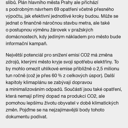
slibů. Plán hlavního města Prahy ale přichází
s podrobným návrhem 69 opatření včetně přesného
výpočtu, jak efektivní jednotlivé kroky budou. Může se
jednat o finančně náročnou stavbu metra, ale také
o postupnou výměnu žárovek v pražských
domácnostech, kdy jediným nákladem pro město bude
informační kampaň.
Největší potenciál pro snížení emisí CO2 má změna
zdrojů, kterými město kryje svoji spotřebu elektřiny. To
by mohlo omezit uhlíkové emise přibližně o 2,5 milionu
tun ročně (což je přes 60 % z celkových úspor). Další
kapitoly klimaplánu se zabývají dopravou
a minimalizováním odpadů. Součástí jsou také opatření,
která nemají přímý dopad na produkci CO2, ale
pomohou lepšímu životu obyvatel v době klimatických
změn. Pojďme se na nejzajímavější body tohoto
dokumentu podívat.