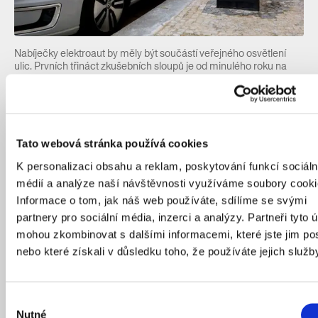
Nabíječky elektroaut by měly být součástí veřejného osvětlení
ulic. Prvních třináct zkušebních sloupů je od minulého roku na
Vinohradech.
Zdroj: praha.eu
Zužitkuje se i odpad z restaurací
Tato webová stránka používá cookies
K personalizaci obsahu a reklam, poskytování funkcí sociáln
Bioodpad se ve městech velmi sleduje, protože tvoří až
médií a analýze naší návštěvnosti využíváme soubory cooki
40 % obsahu popelnic domácností i restaurací. Zbytky
Informace o tom, jak náš web používáte, sdílíme se svými
jídel a zeleně se dnes z části města sváží na
partnery pro sociální média, inzerci a analýzy. Partneři tyto 
kompostárny ve Slivenci a Ctěnicích. Dalším krokem
mohou zkombinovat s dalšími informacemi, které jste jim pos
bude výstavba bioplynové stanice, jež z odpadu vyrobí
nebo které získali v důsledku toho, že používáte jejich služb
ročně 5 milionů m3 biometanu, který bude kromě už
zmíněného pohonu vozidel vtlačován do sítě zemního
plynu a poputuje třeba do kotle až ve vašem bytě.
Výběr
Nutné
souhlasu