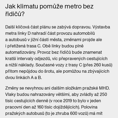
Jak klimatu pomůže metro bez
řidičů?
Další klíčová část plánu se zabývá dopravou. Výstavba
metra linky D nahradí část provozu automobilů
a autobusů v jižní části města, změnami projde ale
i přetížená trasa C. Obě linky budou plně
automatizovány. Provoz bez řidičů bude znamenat
kratší intervaly odjezdů, víc přepravených cestujících
a nižší náklady. Současné vozy z trasy C (přes 260 kusů)
přitom nepůjdou do šrotu, ale pomůžou na zbývajících
dvou linkách A a B.
Změny se nevyhnou ani dalším složkám pražské MHD.
Vlaky budou nahrazovány většími, aby zvládly až 250
tisíc cestujících denně (v roce 2019 to bylo v jeden
pracovní den až 160 tisíc dojíždějících). Polovina
pražských autobusů (to je zhruba 600 vozů) má mít