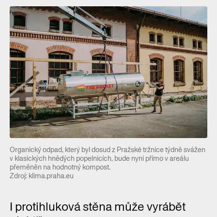
Organický odpad, který byl dosud z Pražské tržnice týdně svážen
v klasických hnědých popelnicích, bude nyní přímo v areálu
přeměněn na hodnotný kompost.
Zdroj: klima.praha.eu
I protihluková stěna může vyrábět