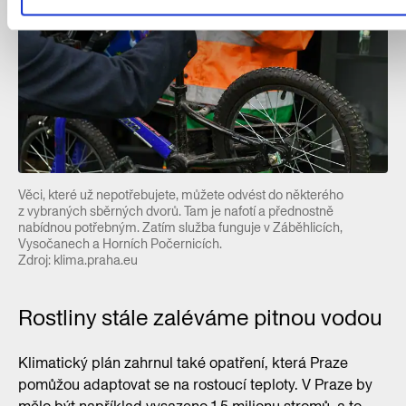
Věci, které už nepotřebujete, můžete odvést do některého
z vybraných sběrných dvorů. Tam je nafotí a přednostně
nabídnou potřebným. Zatím služba funguje v Záběhlicích,
Vysočanech a Horních Počernicích.
Zdroj: klima.praha.eu
Rostliny stále zaléváme pitnou vodou
Klimatický plán zahrnul také opatření, která Praze
pomůžou adaptovat se na rostoucí teploty. V Praze by