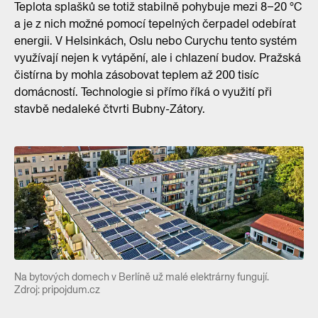
Teplota splašků se totiž stabilně pohybuje mezi 8–20 °C
a je z nich možné pomocí tepelných čerpadel odebírat
energii. V Helsinkách, Oslu nebo Curychu tento systém
využívají nejen k vytápění, ale i chlazení budov. Pražská
čistírna by mohla zásobovat teplem až 200 tisíc
domácností. Technologie si přímo říká o využití při
stavbě nedaleké čtvrti Bubny-Zátory.
Na bytových domech v Berlíně už malé elektrárny fungují.
Zdroj: pripojdum.cz