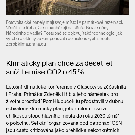
Fotovoltaické panely mají svoje místo i v památkové rezervaci.
Věděli jste třeba, že se nacházejí na střeše Nové scény
Národního divadla? Postupně se objevují také technologie, jak
výrobu elektřiny zakomponovat i do historických střech.
Zdroj: klima.praha.eu
Klimatický plán chce za deset let
snížit emise CO2 o 45 %
Letošní klimatické konference v Glasgow se zúčastnila
i Praha. Primátor Zdeněk Hřib a jeho náměstek pro
životní prostředí Petr Hlubuček tu představili v dubnu
schválený klimatický plán, jehož cílem je snížit
uhlíkovou stopu hlavního města do roku 2030 téměř
o polovinu. Setkání organizovaná pod patronací OSN
jsou často kritizována jako přehlídka nekonkrétních