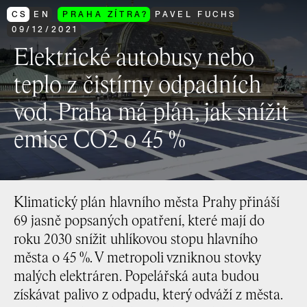
CS
EN
PRAHA ZÍTRA?
PAVEL FUCHS
09
/
12
/
2021
Elektrické autobusy nebo
teplo z čistírny odpadních
vod. Praha má plán, jak snížit
emise CO2 o 45 %
Klimatický plán hlavního města Prahy přináší
69 jasně popsaných opatření, které mají do
roku 2030 snížit uhlíkovou stopu hlavního
města o 45 %. V metropoli vzniknou stovky
malých elektráren. Popelářská auta budou
získávat palivo z odpadu, který odváží z města.