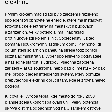
elektřinu
Prvním krokem magistrátu bylo založení Pražského
společenství obnovitelné energie, které má instalovat
fotovoltaické elektrárny na městských budovách
a zařízeních. Velký potenciál mají například
protihlukové zdi kolem silnic.
Společenství už teď
pomáhá i soukromým vlastníkům domů.
Mnoho lidí
od umístění solárních panelů na střeše totiž odradí
složitá administrativa, výběr spolehlivého dodavatele
a následné starosti s údržbou. Všechna zapojená
zařízení – ať už soukromá, nebo patřící městu – by pak
měl propojit jeden inteligentní systém, který pomůže
přebytečnou elektřinu doručit tam, kde je zrovna nejvíc
potřeba.
Klíčová je i výroba tepla, kde město do roku 2030
plánuje zcela ukončit spalování uhlí. Velký potenciál
ukrývá čistírna odpadních vod na Císařském ostrově.