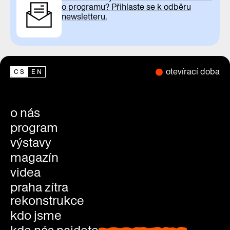
o programu? Přihlaste se k odběru
newsletteru.
otevírací doba
CS
EN
o nás
program
výstavy
magazín
videa
praha zítra
rekonstrukce
kdo jsme