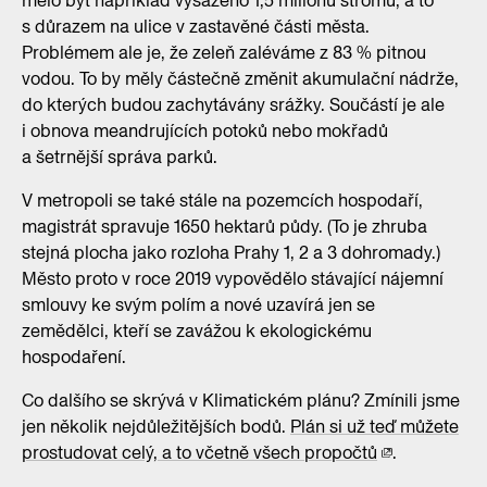
mělo být například vysazeno 1,5 milionu stromů, a to
s důrazem na ulice v zastavěné části města.
Problémem ale je, že zeleň zaléváme z 83 % pitnou
vodou. To by měly částečně změnit akumulační nádrže,
do kterých budou zachytávány srážky. Součástí je ale
i obnova meandrujících potoků nebo mokřadů
a šetrnější správa parků.
V metropoli se také stále na pozemcích hospodaří,
magistrát spravuje 1650 hektarů půdy. (To je zhruba
stejná plocha jako rozloha Prahy 1, 2 a 3 dohromady.)
Město proto v roce 2019 vypovědělo stávající nájemní
smlouvy ke svým polím a nové uzavírá jen se
zemědělci, kteří se zavážou k ekologickému
hospodaření.
Co dalšího se skrývá v Klimatickém plánu? Zmínili jsme
jen několik nejdůležitějších bodů.
Plán si už teď můžete
prostudovat celý, a to včetně všech propočtů
.