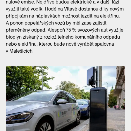
nulové emise. Nejdříve budou elektrické a v další fázi
využijí také vodík. I lodě na Vltavě dostanou díky novým
přípojkám na náplavkách možnost jezdit na elektřinu.
A pohon popelářských vozů by měl zase zajistit
přeměněný odpad. Alespoň 75 % svozových aut využije
bioplyn získaný z rozložitelného komunálního odpadu
nebo elektřinu, kterou bude nově vyrábět spalovna
v Malešicích.