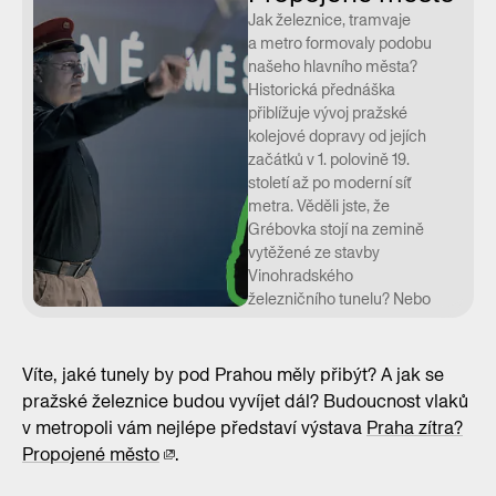
Jak železnice, tramvaje
a metro formovaly podobu
našeho hlavního města?
Historická přednáška
přiblížuje vývoj pražské
kolejové dopravy od jejích
začátků v 1. polovině 19.
století až po moderní síť
metra. Věděli jste, že
Grébovka stojí na zemině
vytěžené ze stavby
Vinohradského
železničního tunelu? Nebo
že přes Karlův most vedla
tramvajová trať? Tématem
provází Marek Binko –
Víte, jaké tunely by pod Prahou měly přibýt? A jak se
bývalý železničář
pražské železnice budou vyvíjet dál? Budoucnost vlaků
a současný specialista
v metropoli vám nejlépe představí výstava
Praha zítra?
koncepce dopravy z IPR
Propojené město
.
Praha.