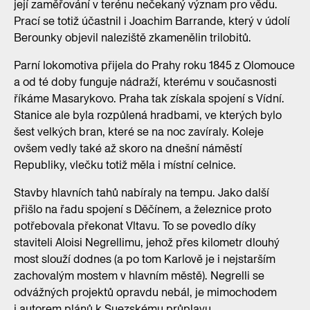
její zaměřování v terénu nečekaný význam pro vědu.
Prací se totiž účastnil i Joachim Barrande, který v údolí
Berounky objevil naleziště zkamenělin trilobitů.
Parní lokomotiva přijela do Prahy roku 1845 z Olomouce
a od té doby funguje nádraží, kterému v současnosti
říkáme Masarykovo. Praha tak získala spojení s Vídní.
Stanice ale byla rozpůlená hradbami, ve kterých bylo
šest velkých bran, které se na noc zavíraly. Koleje
ovšem vedly také až skoro na dnešní náměstí
Republiky, vlečku totiž měla i místní celnice.
Stavby hlavních tahů nabíraly na tempu. Jako další
přišlo na řadu spojení s Děčínem, a železnice proto
potřebovala překonat Vltavu. To se povedlo díky
staviteli Aloisi Negrellimu, jehož přes kilometr dlouhý
most slouží dodnes (a po tom Karlově je i nejstarším
zachovalým mostem v hlavním městě). Negrelli se
odvážných projektů opravdu nebál, je mimochodem
i autorem plánů k Suezskému průplavu.