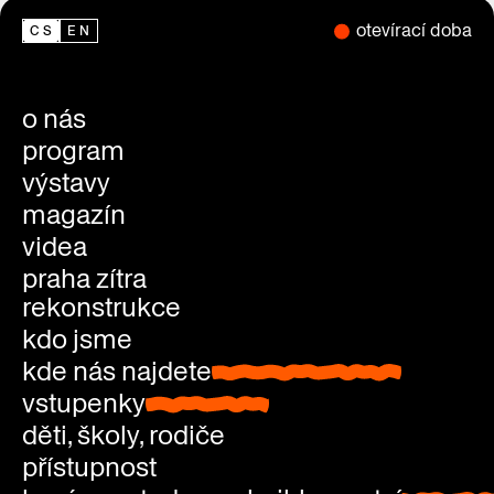
otevírací doba
CS
EN
o nás
program
výstavy
magazín
videa
praha zítra
rekonstrukce
kdo jsme
kde nás najdete
kde nás najdete
vstupenky
vstupenky
děti, školy, rodiče
přístupnost