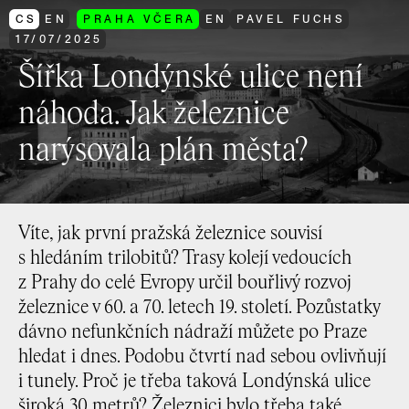
CS
EN
PRAHA VČERA
EN
PAVEL FUCHS
17
/
07
/
2025
Šířka Londýnské ulice není
náhoda. Jak železnice
narýsovala plán města?
Víte, jak první pražská železnice souvisí
s hledáním trilobitů? Trasy kolejí vedoucích
z Prahy do celé Evropy určil bouřlivý rozvoj
železnice v 60. a 70. letech 19. století. Pozůstatky
dávno nefunkčních nádraží můžete po Praze
hledat i dnes. Podobu čtvrtí nad sebou ovlivňují
i tunely. Proč je třeba taková Londýnská ulice
široká 30 metrů? Železnici bylo třeba také