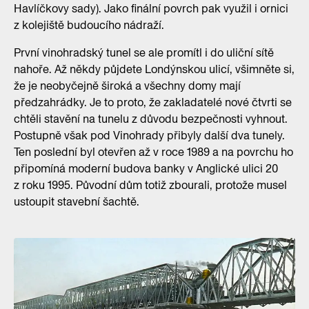
Havlíčkovy sady). Jako finální povrch pak využil i ornici
z kolejiště budoucího nádraží.
První vinohradský tunel se ale promítl i do uliční sítě
nahoře. Až někdy půjdete Londýnskou ulicí, všimněte si,
že je neobyčejně široká a všechny domy mají
předzahrádky. Je to proto, že zakladatelé nové čtvrti se
chtěli stavění na tunelu z důvodu bezpečnosti vyhnout.
Postupně však pod Vinohrady přibyly další dva tunely.
Ten poslední byl otevřen až v roce 1989 a na povrchu ho
připomíná moderní budova banky v Anglické ulici 20
z roku 1995. Původní dům totiž zbourali, protože musel
ustoupit stavební šachtě.