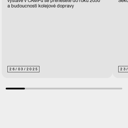
výstavě v CAMPu se přenesete do roku 2050
Sekc
a budoucnosti kolejové dopravy
26
/
03
/
2025
23