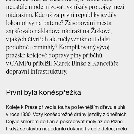
neustále modernizovat, vznikaly propojky mezi
nádražími. Kde už za první republiky jezdily
lokomotivy na baterie? Zásobování města
zajišťovalo nákladové nádraží na Žižkově,
v jakých čtvrtích ale měly vzniknout další
podobné terminály? Komplikovaný vývoj
pražské kolejové dopravy plný příběhů
v CAMPu přiblížil Marek Binko z Kanceláře
dopravní infrastruktury.
První byla koněspřežka
Koleje k Praze přivedla touha po levnějším dřevu a uhlí
v roce 1830. Vozy koněspřežné dráhy jezdily z dnešních
Dejvic směrem do Lán a pokračovat měly až do Plzně.
I když se stavbu nepodařilo dokončit v celé délce, mělo