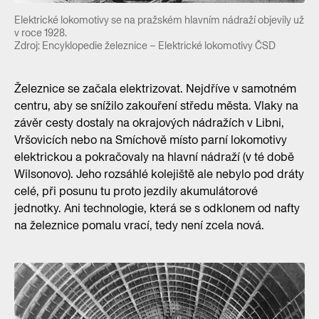
Elektrické lokomotivy se na pražském hlavním nádraží objevily už
v roce 1928.
Zdroj: Encyklopedie železnice – Elektrické lokomotivy ČSD
Železnice se začala elektrizovat. Nejdříve v samotném
centru, aby se snížilo zakouření středu města. Vlaky na
závěr cesty dostaly na okrajových nádražích v Libni,
Vršovicích nebo na Smíchově místo parní lokomotivy
elektrickou a pokračovaly na hlavní nádraží (v té době
Wilsonovo). Jeho rozsáhlé kolejiště ale nebylo pod dráty
celé, při posunu tu proto jezdily akumulátorové
jednotky. Ani technologie, která se s odklonem od nafty
na železnice pomalu vrací, tedy není zcela nová.