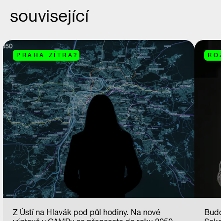
související
PRAHA ZÍTRA?
RO
Z Ústí na Hlavák pod půl hodiny. Na nové
Budo