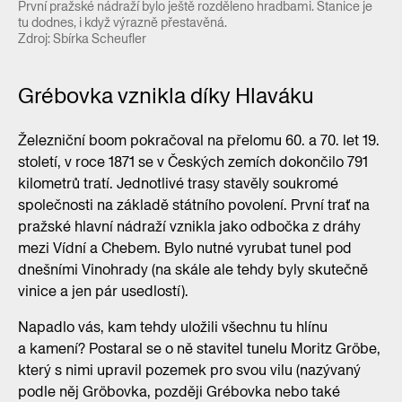
První pražské nádraží bylo ještě rozděleno hradbami. Stanice je
tu dodnes, i když výrazně přestavěná.
Zdroj: Sbírka Scheufler
Grébovka vznikla díky Hlaváku
Železniční boom pokračoval na přelomu 60. a 70. let 19.
století, v roce 1871 se v Českých zemích dokončilo 791
kilometrů tratí. Jednotlivé trasy stavěly soukromé
společnosti na základě státního povolení. První trať na
pražské hlavní nádraží vznikla jako odbočka z dráhy
mezi Vídní a Chebem. Bylo nutné vyrubat tunel pod
dnešními Vinohrady (na skále ale tehdy byly skutečně
vinice a jen pár usedlostí).
Napadlo vás, kam tehdy uložili všechnu tu hlínu
a kamení? Postaral se o ně stavitel tunelu Moritz Gröbe,
který s nimi upravil pozemek pro svou vilu (nazývaný
podle něj Gröbovka, později Grébovka nebo také