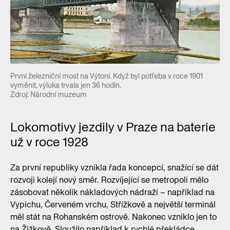
První železniční most na Výtoni. Když byl potřeba v roce 1901
vyměnit, výluka trvala jen 36 hodin.
Zdroj: Národní muzeum
Lokomotivy jezdily v Praze na baterie
už v roce 1928
Za první republiky vznikla řada koncepcí, snažící se dát
rozvoji kolejí nový směr. Rozvíjející se metropoli mělo
zásobovat několik nákladových nádraží – například na
Vypichu, Červeném vrchu, Střížkově a největší terminál
měl stát na Rohanském ostrově. Nakonec vzniklo jen to
na Žižkově. Sloužilo například k rychlé překládce