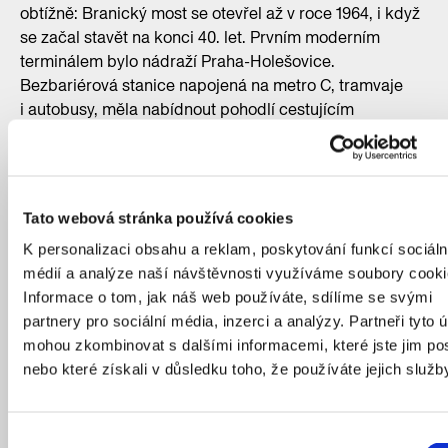
obtížně: Branický most se otevřel až v roce 1964, i když
se začal stavět na konci 40. let. Prvním moderním
terminálem bylo nádraží Praha-Holešovice.
Bezbariérová stanice napojená na metro C, tramvaje
i autobusy, měla nabídnout pohodlí cestujícím
z mezinárodních vlaků. Některé důležité spoje, třeba
z Německa na Slovensko, českou metropolí jen
projížděly a cesta na hlavní nádraží nebyla vůbec
součástí jízdního řádu. Blízko Holešovic se nachází
Tato webová stránka používá cookies
i čtvrtý (a v současnosti nejmladší) železniční most,
K personalizaci obsahu a reklam, poskytování funkcí sociáln
který Vltavu překonává šikmo.
médií a analýze naší návštěvnosti využíváme soubory cooki
Informace o tom, jak náš web používáte, sdílíme se svými
partnery pro sociální média, inzerci a analýzy. Partneři tyto 
mohou zkombinovat s dalšími informacemi, které jste jim pos
nebo které získali v důsledku toho, že používáte jejich služb
Výběr