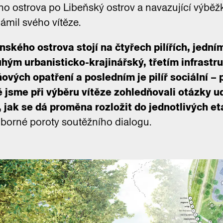
o ostrova po Libeňský ostrov a navazující výběž
ámil svého vítěze.
ského ostrova stojí na čtyřech pilířích, jedním 
hým urbanisticko-krajinářský, třetím infrastr
vých opatření a posledním je pilíř sociální – 
 jsme při výběru vítěze zohledňovali otázky ud
o, jak se dá proměna rozložit do jednotlivých et
borné poroty soutěžního dialogu.