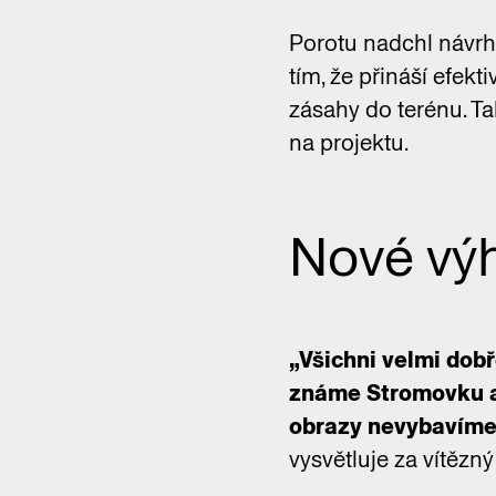
Porotu nadchl návr
tím, že přináší efekt
zásahy do terénu. T
na projektu.
Nové vý
„Všichni velmi dob
známe Stromovku a T
obrazy nevybavíme, 
vysvětluje za vítězný