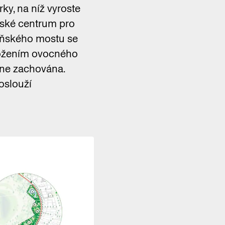
ky, na níž vyroste
nské centrum pro
beňského mostu se
založením ovocného
ane zachována.
oslouží