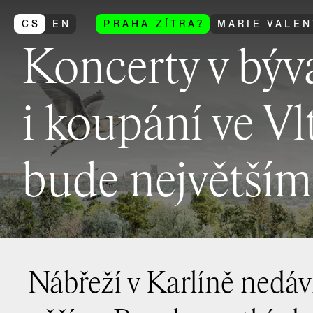
CS
EN
PRAHA ZÍTRA?
MARIE VALEN
Koncerty v býv
i koupání ve Vl
bude největším
Nábřeží v Karlíně nedá