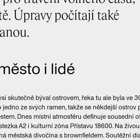
tě. Úpravy počítají také
ranou.
město i lidé
i skutečně býval ostrovem, řeka tu ale byla ve 30
o jedno ze svých ramen, takže se někdejší ostrov 
stem. Dnes místní atmosféru definuje sousední of
tezka A2 i kulturní zóna Přístavu 18600. Na živou
á městská divočina s brownfieldem. Soutěžní dia