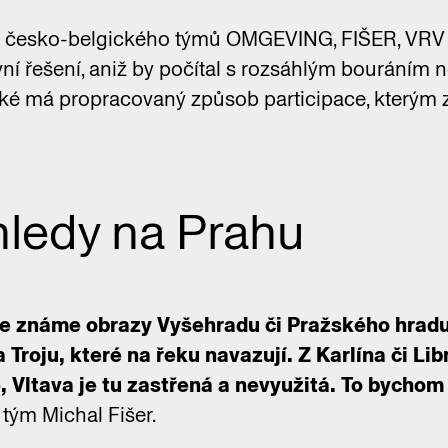
h česko-belgického týmů OMGEVING, FIŠER, VRV
ivní řešení, aniž by počítal s rozsáhlým bouráním n
aké má propracovaný způsob participace, kterým z
hledy na Prahu
ře známe obrazy Vyšehradu či Pražského hradu 
roju, které na řeku navazují. Z Karlína či Lib
Vltava je tu zastřená a nevyužitá. To bychom c
 tým Michal Fišer.