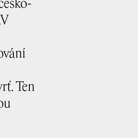
 česko-
RV
ování
rť. Ten
ou