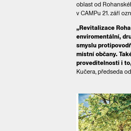
oblast od Rohanskéh
v CAMPu 21. září ozn
„Revitalizace Rohan
enviromentální, dru
smyslu protipovodňo
místní občany. Také
proveditelnosti i t
Kučera, předseda od