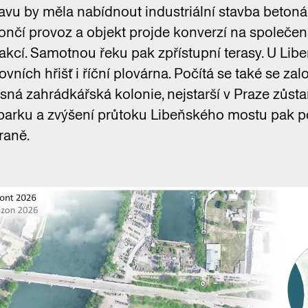
vu by měla nabídnout industriální stavba betonár
končí provoz a objekt projde konverzí na společe
 akcí. Samotnou řeku pak zpřístupní terasy. U Li
ovních hřišť i říční plovárna. Počítá se také se 
sná zahrádkářská kolonie, nejstarší v Praze zůst
parku a zvýšení průtoku Libeňského mostu pak p
raně.