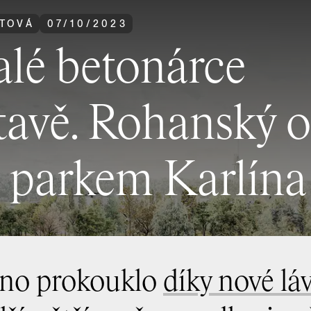
TOVÁ
07
/
10
/
2023
alé betonárce
tavě. Rohanský o
 parkem Karlína
vno prokouklo
díky nové lá