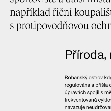
například říční koupališ
s protipovodňovou och
Příroda, 
Rohanský ostrov kdys
regulována a přišla 
úpravách spojil s mě
frekventovaná cyklos
navazuje neudržovan