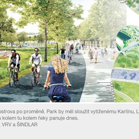
trova po proměně. Park by měl sloužit vytíženému Karlínu, Li
á kolem tu kolem řeky panuje dnes.
, VRV a ŠINDLAR