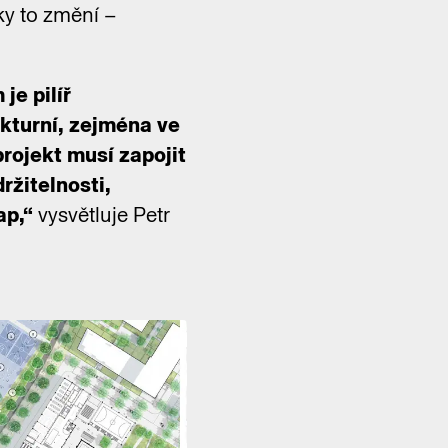
ky to změní –
je pilíř
ukturní, zejména ve
projekt musí zapojit
ržitelnosti,
ap,“
vysvětluje Petr