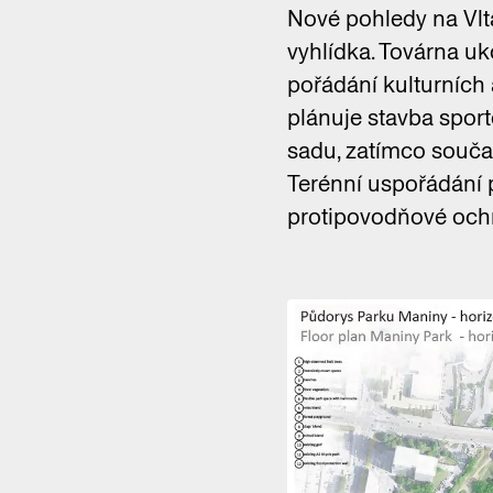
Nové pohledy na Vlta
vyhlídka. Továrna u
pořádání kulturních
plánuje stavba sport
sadu, zatímco souča
Terénní uspořádání 
protipovodňové och