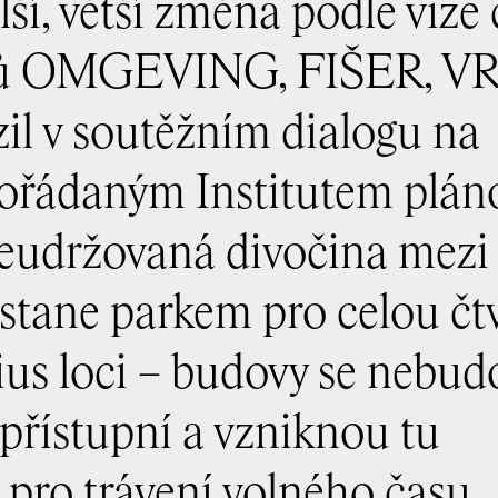
lší, větší změna podle vize
iérů OMGEVING, FIŠER, V
il v soutěžním dialogu na
ořádaným Institutem plán
Neudržovaná divočina mezi
stane parkem pro celou čtv
ius loci – budovy se nebud
zpřístupní a vzniknou tu
a pro trávení volného času,