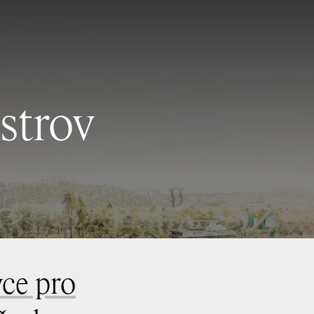
strov
vce pro