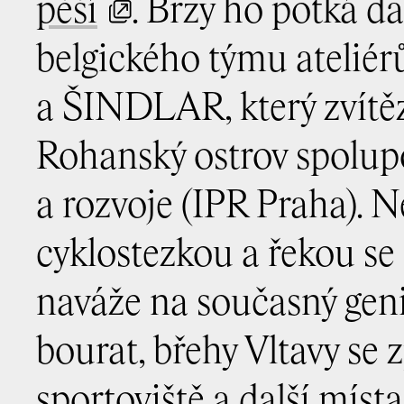
pěší
. Brzy ho potká da
belgického týmu atel
a ŠINDLAR, který zvítěz
Rohanský ostrov spolup
a rozvoje (IPR Praha). 
cyklostezkou a řekou se 
naváže na současný gen
bourat, břehy Vltavy se 
sportoviště a další míst