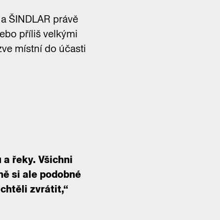
 a ŠINDLAR právě
ebo příliš velkými
ve místní do účasti
a řeky. Všichni
ně si ale podobné
htěli zvrátit,“