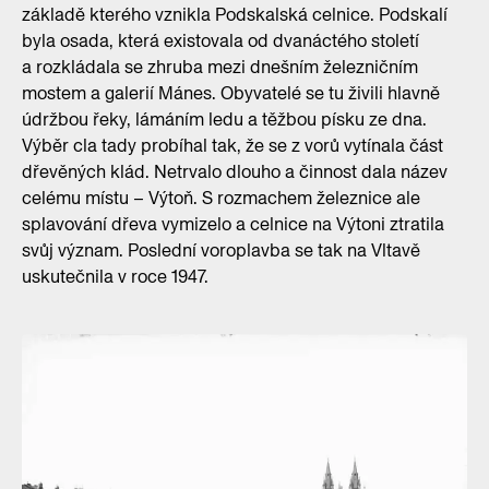
základě kterého vznikla Podskalská celnice. Podskalí
byla osada, která existovala od dvanáctého století
a rozkládala se zhruba mezi dnešním železničním
mostem a galerií Mánes. Obyvatelé se tu živili hlavně
údržbou řeky, lámáním ledu a těžbou písku ze dna.
Výběr cla tady probíhal tak, že se z vorů vytínala část
dřevěných klád. Netrvalo dlouho a činnost dala název
celému místu – Výtoň. S rozmachem železnice ale
splavování dřeva vymizelo a celnice na Výtoni ztratila
svůj význam. Poslední voroplavba se tak na Vltavě
uskutečnila v roce 1947.