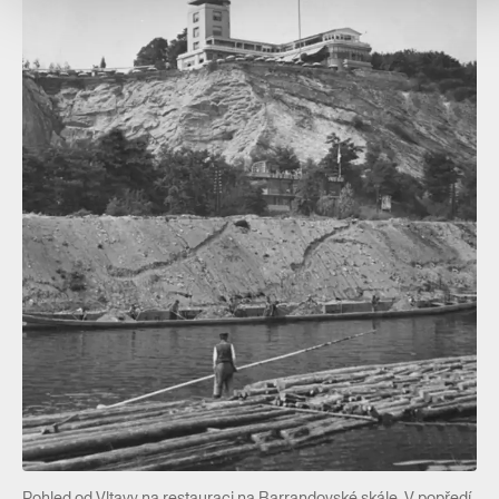
Pohled od Vltavy na restauraci na Barrandovské skále. V popředí