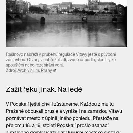
Rašínovo nábřeží v průběhu regulace Vltavy ještě s původní
zástavbou. Otvory v nábřežní zdi, zvané čapadla, sloužily ke
spouštění nebo rozebírání vorů.
Zdroj:
Archiv hl. m. Prahy
Zažít řeku jinak. Na ledě
V Podskalí ještě chvíli zůstaneme. Každou zimu tu
Pražané obouvali brusle a vyráželi na zamrzlou Vltavu
poznávat město z úplně jiného pohledu. Přestože na
přelomu 18. a 19. století Podskalí prošlo asanací
a malebné domky vystřídaly luxusní městské činžáky,