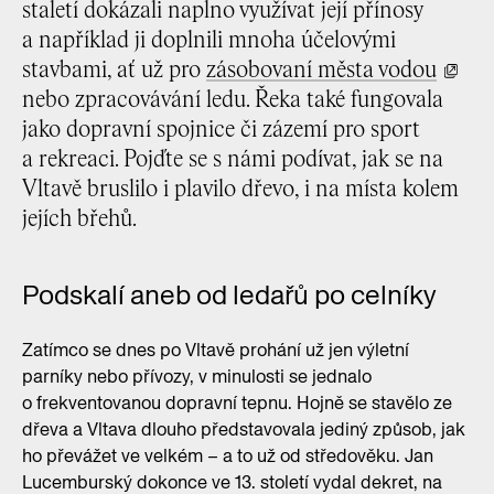
staletí dokázali naplno využívat její přínosy
a například ji doplnili mnoha účelovými
stavbami, ať už pro
zásobovaní města vodou
nebo zpracovávání ledu. Řeka také fungovala
jako dopravní spojnice či zázemí pro sport
a rekreaci. Pojďte se s námi podívat, jak se na
Vltavě bruslilo i plavilo dřevo, i na místa kolem
jejích břehů.
Podskalí aneb od ledařů po celníky
Zatímco se dnes po Vltavě prohání už jen výletní
parníky nebo přívozy, v minulosti se jednalo
o frekventovanou dopravní tepnu. Hojně se stavělo ze
dřeva a Vltava dlouho představovala jediný způsob, jak
ho převážet ve velkém – a to už od středověku. Jan
Lucemburský dokonce ve 13. století vydal dekret, na