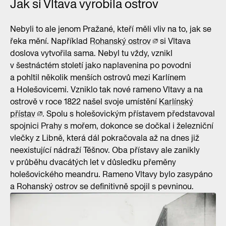
Jak si Vltava vyrobila ostrov
Nebyli to ale jenom Pražané, kteří měli vliv na to, jak se
řeka mění. Například
Rohanský ostrov
si Vltava
doslova vytvořila sama. Nebyl tu vždy, vznikl
v šestnáctém století jako naplavenina po povodni
a pohltil několik menších ostrovů mezi Karlínem
a Holešovicemi. Vzniklo tak nové rameno Vltavy a na
ostrově v roce 1822 našel svoje umístění
Karlínský
přístav
. Spolu s holešovickým přístavem představoval
spojnici Prahy s mořem, dokonce se dočkal i železniční
vlečky z Libně, která dál pokračovala až na dnes již
neexistující nádraží Těšnov. Oba přístavy ale zanikly
v průběhu dvacátých let v důsledku přeměny
holešovického meandru. Rameno Vltavy bylo zasypáno
a Rohanský ostrov se definitivně spojil s pevninou.