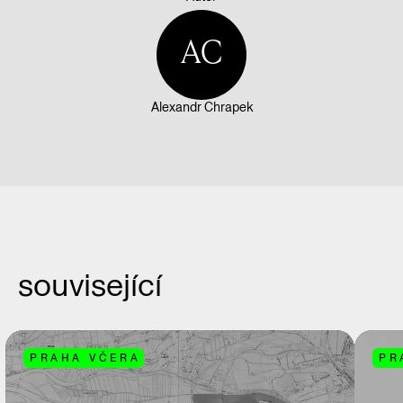
AC
Alexandr Chrapek
související
PRAHA VČERA
PR