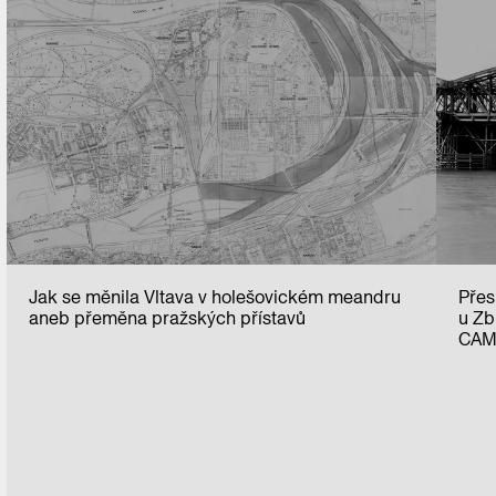
Jak se měnila Vltava v holešovickém meandru
Přes
aneb přeměna pražských přístavů
u Zb
CAM