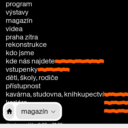
program
výstavy
magazín
videa
praha zítra
rekonstrukce
kdo jsme
kde nás najdete
kde nás najdete
vstupenky
vstupenky
děti, školy, rodiče
přístupnost
kavárna, studovna, knihkupectví
kavárna
kariéra
studovn
kontakty
knihkup
magazín
pondělí: zavřeno
úterý—neděle: 9.00—21.00