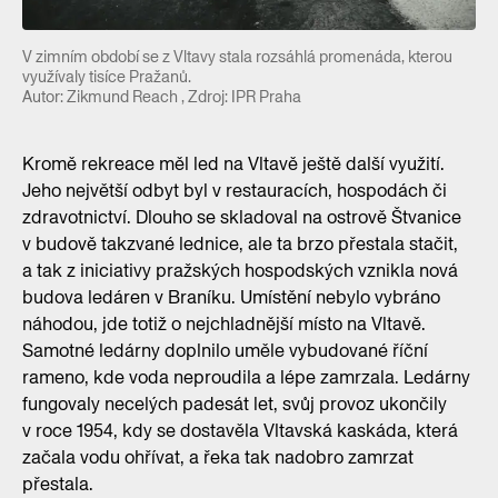
V zimním období se z Vltavy stala rozsáhlá promenáda, kterou
využívaly tisíce Pražanů.
Autor: Zikmund Reach , Zdroj: IPR Praha
Kromě rekreace měl led na Vltavě ještě další využití.
Jeho největší odbyt byl v restauracích, hospodách či
zdravotnictví. Dlouho se skladoval na ostrově Štvanice
v budově takzvané lednice, ale ta brzo přestala stačit,
a tak z iniciativy pražských hospodských vznikla nová
budova ledáren v Braníku. Umístění nebylo vybráno
náhodou, jde totiž o nejchladnější místo na Vltavě.
Samotné ledárny doplnilo uměle vybudované říční
rameno, kde voda neproudila a lépe zamrzala. Ledárny
fungovaly necelých padesát let, svůj provoz ukončily
v roce 1954, kdy se dostavěla Vltavská kaskáda, která
začala vodu ohřívat, a řeka tak nadobro zamrzat
přestala.