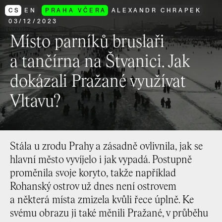
CS
EN
PRAHA VČERA
ALEXANDR CHRAPEK
03
/
12
/
2023
Místo parníků bruslaři
a tančírna na Štvanici. Jak
dokázali Pražané využívat
Vltavu?
Stála u zrodu Prahy a zásadně ovlivnila, jak se
hlavní město vyvíjelo i jak vypadá. Postupně
proměnila svoje koryto, takže například
Rohanský ostrov už dnes není ostrovem
a některá místa zmizela kvůli řece úplně. Ke
svému obrazu ji také měnili Pražané, v průběhu