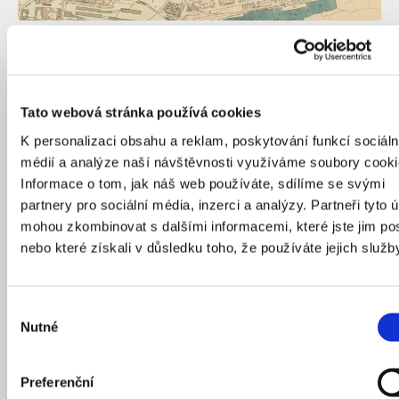
Tři zaniklé ostrovy. Kromě Rohanského to byly ještě Papírenský
a Jeruzalémský – ten získal svůj název podle židovského
podnikatele Mojžíše Jeruzalémského, který měl na ostrově
bělidlo pro nedalekou kartounku.
Zdroj: Aplikace Praha včera
Tato webová stránka používá cookies
K personalizaci obsahu a reklam, poskytování funkcí sociáln
Jediným karlínským ostrovem, který nepodlehl
médií a analýze naší návštěvnosti využíváme soubory cooki
připojení k pevnině, byla Štvanice, mimo jiné oblíbené
Informace o tom, jak náš web používáte, sdílíme se svými
rekreační místo Pražanů. V kruhové dřevěné aréně se tu
partnery pro sociální média, inzerci a analýzy. Partneři tyto 
přes opakované zákazy konaly štvanice psů nebo divé
mohou zkombinovat s dalšími informacemi, které jste jim pos
zvěře. Na ostrově také dlouho fungovala střelnice,
nebo které získali v důsledku toho, že používáte jejich služb
tančírna nebo později zimní stadion, a to v místech, kde
dnes najdeme rozsáhlý tenisový areál. Nechyběla ani
plovárna,
ty totiž kdysi vltavské břehy doslova
Výběr
Nutné
lemovaly
. Třeba ta na Žofíně, kam se vešlo až 1 200
souhlasu
lidí.
Preferenční