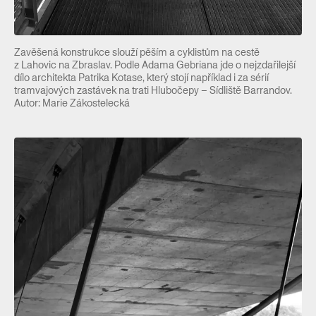
Zavěšená konstrukce slouží pěším a cyklistům na cestě
z Lahovic na Zbraslav. Podle Adama Gebriana jde o nejzdařilejší
dílo architekta Patrika Kotase, který stojí například i za sérií
tramvajových zastávek na trati Hlubočepy – Sídliště Barrandov.
Autor: Marie Zákostelecká