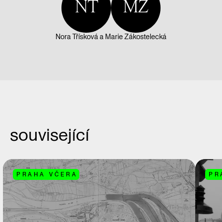
NT
MZ
Nora Třísková
a
Marie Zákostelecká
související
PRAHA VČERA
PR