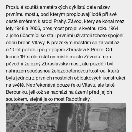
Proslulá soutěž amatérských cyklistů dala název
prvnímu mostu, pod kterým proplouvají lodě při své
cestě směrem k srdci Prahy. Závod, který se konal mezi
lety 1948 a 2006, přes most projel v květnu roku 1964
a jeho účastníci se stali prvními uživateli tohoto spojení
obou břehů Vltavy. K pražským mostům se zařadil až
o 10 let později po připojení Zbraslavi k Praze. Od
konce 19. století stál na místě mostu Závodu míru
původní železný Zbraslavský most, ale později byl
nahrazen současnou železobetonovou kostrou, která
byla jednou z prvních mostních obloukových konstrukcí
na světě. Nepřekonává pouze řeku Vltavu, ale také
Berounku, jelikož se nachází na území před jejich
soutokem, stejně jako most Radotínský.