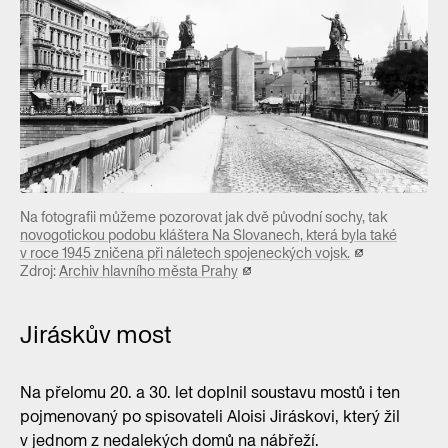
Na fotografii můžeme pozorovat jak dvě původní sochy, tak
novogotickou podobu kláštera Na Slovanech, která byla také
v roce 1945 zničena při náletech spojeneckých vojsk.
Zdroj:
Archiv hlavního města Prahy
Jiráskův most
Na přelomu 20. a 30. let doplnil soustavu mostů i ten
pojmenovaný po spisovateli Aloisi Jiráskovi, který žil
v jednom z nedalekých domů na nábřeží.