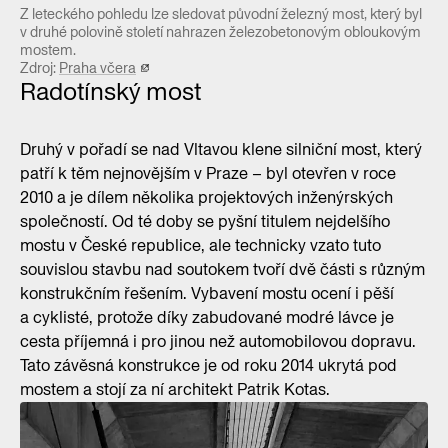
Z leteckého pohledu lze sledovat původní železný most, který byl
v druhé polovině století nahrazen železobetonovým obloukovým
mostem.
Zdroj:
Praha včera
Radotínský most
Druhý v pořadí se nad Vltavou klene silniční most, který
patří k těm nejnovějším v Praze – byl otevřen v roce
2010 a je dílem několika projektových inženýrských
společností. Od té doby se pyšní titulem nejdelšího
mostu v České republice, ale technicky vzato tuto
souvislou stavbu nad soutokem tvoří dvě části s různým
konstrukčním řešením. Vybavení mostu ocení i pěší
a cyklisté, protože díky zabudované modré lávce je
cesta příjemná i pro jinou než automobilovou dopravu.
Tato závěsná konstrukce je od roku 2014 ukrytá pod
mostem a stojí za ní architekt Patrik Kotas.