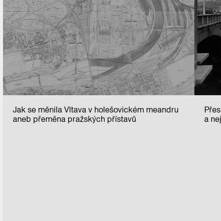
Jak se měnila Vltava v holešovickém meandru
Přes
aneb přeměna pražských přístavů
a ne