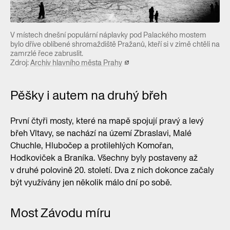
V místech dnešní populární náplavky pod Palackého mostem
bylo dříve oblíbené shromaždiště Pražanů, kteří si v zimě chtěli na
zamrzlé řece zabruslit.
Zdroj:
Archiv hlavního města Prahy
Pěšky i autem na druhý břeh
První čtyři mosty, které na mapě spojují pravý a levý
břeh Vltavy, se nachází na území Zbraslavi, Malé
Chuchle, Hlubočep a protilehlých Komořan,
Hodkoviček a Braníka. Všechny byly postaveny až
v druhé polovině 20. století. Dva z nich dokonce začaly
být využívány jen několik málo dní po sobě.
Most Závodu míru