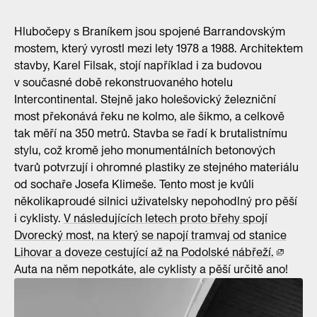
Hlubočepy s Braníkem jsou spojené Barrandovským
mostem, který vyrostl mezi lety 1978 a 1988. Architektem
stavby, Karel Filsak, stojí například i za budovou
v současné době rekonstruovaného hotelu
Intercontinental. Stejně jako holešovický železniční
most překonává řeku ne kolmo, ale šikmo, a celkově
tak měří na 350 metrů. Stavba se řadí k brutalistnímu
stylu, což kromě jeho monumentálních betonových
tvarů potvrzují i ohromné plastiky ze stejného materiálu
od sochaře Josefa Klimeše. Tento most je kvůli
několikaproudé silnici uživatelsky nepohodlný pro pěší
i cyklisty.
V následujících letech proto břehy spojí
Dvorecký most, na který se napojí tramvaj od stanice
Lihovar a doveze cestující až na Podolské nábřeží.
Auta na něm nepotkáte, ale cyklisty a pěší určitě ano!