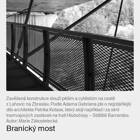
Zavěšená konstrukce slouží pěším a cyklistům na cestě
z Lahovic na Zbraslav. Podle Adama Gebriana jde o nejzdařilejší
dílo architekta Patrika Kotase, který stojí například i za sérií
tramvajových zastávek na trati Hlubočepy – Sídliště Barrandov.
Autor: Marie Zákostelecká
Branický most