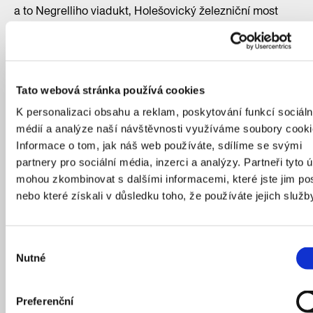
a to Negrelliho viadukt, Holešovický železniční most
a Vyšehradský železniční most. První dva zmíněné se
nachází až dále po toku řeky, proto si je necháme až do
dalšího z dílů Prahy včera, dnes nás ale čeká cesta přes
řeku pod Vyšehradem.
Tato webová stránka používá cookies
K personalizaci obsahu a reklam, poskytování funkcí sociáln
Vyšehradský železniční most
médií a analýze naší návštěvnosti využíváme soubory cooki
Informace o tom, jak náš web používáte, sdílíme se svými
Železniční most nesoucí někdy přídomek Vyšehradský
partnery pro sociální média, inzerci a analýzy. Partneři tyto 
nebo na Výtoni stojí na svém místě od roku 1901. I před
mohou zkombinovat s dalšími informacemi, které jste jim pos
začátkem minulého století jste však v těchto místech
nebo které získali v důsledku toho, že používáte jejich služb
mohli překonávat řeku vlakem, a to po jeho předchůdci.
Původní most byl postaven mezi lety 1871 a 1872, jeho
konstrukce byla ovšem jednokolejná a po necelých
Výběr
třech desítkách let už nevyhovovala novým technickým
Nutné
souhlasu
a zátěžovým požadavkům. Most byl proto nahrazen
stavbou, kterou známe dnes. I když se výměna mostu
Preferenční
může zdát jako velmi dlouhodobá záležitost, omezil