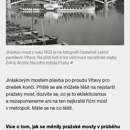
Jiráskův most z roku 1933 je na fotografii částečně zakryt
parníkem Vltava. Na přídi lodi si lze všimnout nacistické vlajky.
Zdroj:
Archiv hlavního města Prahy
Jiráskovým mostem plavba po proudu Vltavy pro
dnešek končí. Příště se ale můžete těšit na nejstarší
pražský most, dozvíte se, co je to eklekticismus
a nezapomeneme ani na ten nejkratší říční most
v metropoli. Máte se na co těšit.
Více o tom, jak se měnily pražské mosty v průběhu