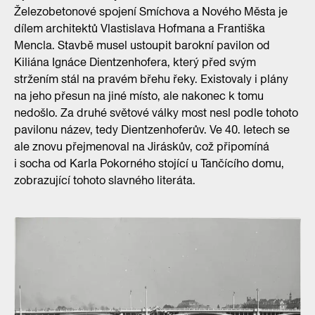
Železobetonové spojení Smíchova a Nového Města je
dílem architektů Vlastislava Hofmana a Františka
Mencla. Stavbě musel ustoupit barokní pavilon od
Kiliána Ignáce Dientzenhofera, který před svým
stržením stál na pravém břehu řeky. Existovaly i plány
na jeho přesun na jiné místo, ale nakonec k tomu
nedošlo. Za druhé světové války most nesl podle tohoto
pavilonu název, tedy Dientzenhoferův. Ve 40. letech se
ale znovu přejmenoval na Jiráskův, což připomíná
i socha od Karla Pokorného stojící u Tančícího domu,
zobrazující tohoto slavného literáta.