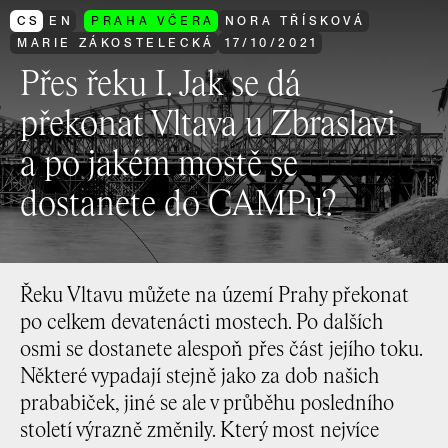
CS
EN
PRAHA VČERA
NORA TŘÍSKOVÁ
MARIE ZÁKOSTELECKÁ
17
/
10
/
2021
Přes řeku I. Jak se dá
překonat Vltava u Zbraslavi
a po jakém mostě se
dostanete do CAMPu?
Řeku Vltavu můžete na území Prahy překonat
po celkem devatenácti mostech. Po dalších
osmi se dostanete alespoň přes část jejího toku.
Některé vypadají stejně jako za dob našich
prababiček, jiné se ale v průběhu posledního
století výrazně změnily. Který most nejvíce