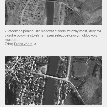
Z leteckého pohledu lze sledovat původní železný most, který byl
v druhé polovině století nahrazen železobetonovým obloukovým
mostem.
Zdroj:
Praha včera