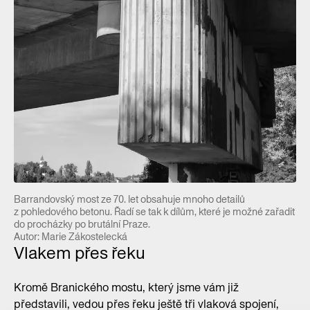
Barrandovský most ze 70. let obsahuje mnoho detailů
z pohledového betonu. Řadí se tak k dílům, které je možné zařadit
do procházky po brutální Praze.
Autor: Marie Zákostelecká
Vlakem přes řeku
Kromě Branického mostu, který jsme vám již
představili, vedou přes řeku ještě tři vlaková spojení,