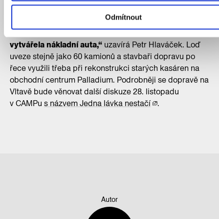
městskou logistiku. Při velkých stavbách v centru
Odmítnout
může být výhodné vozit stavební materiály a suť po
řece. Ušetří se tak prach i hluk, který by jinak
vytvářela nákladní auta,“
uzavírá Petr Hlaváček. Loď
uveze stejně jako 60 kamionů a stavbaři dopravu po
řece využili třeba při rekonstrukci starých kasáren na
obchodní centrum Palladium. Podrobněji se dopravě na
Vltavě bude věnovat další diskuze 28. listopadu
v CAMPu
s názvem Jedna lávka nestačí
.
Autor