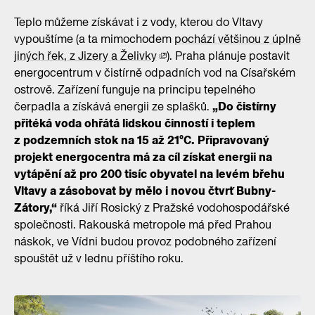
Teplo můžeme získávat i z vody, kterou do Vltavy
vypouštíme (a ta mimochodem
pochází většinou z úplně
jiných řek, z Jizery a Želivky
). Praha plánuje postavit
energocentrum v čistírně odpadních vod na Císařském
ostrově. Zařízení funguje na principu tepelného
čerpadla a získává energii ze splašků.
„Do čistírny
přitéká voda ohřátá lidskou činností i teplem
z podzemních stok na 15 až 21°C. Připravovaný
projekt energocentra má za cíl získat energii na
vytápění až pro 200 tisíc obyvatel na levém břehu
Vltavy a zásobovat by mělo i novou čtvrť Bubny-
Zátory,“
říká Jiří Rosický z Pražské vodohospodářské
společnosti. Rakouská metropole má před Prahou
náskok, ve Vídni budou provoz podobného zařízení
spouštět už v lednu příštího roku.