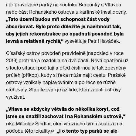
i připravované parky na soutoku Berounky s Vltavou
nebo část Rohanského ostrova u karlínské Invalidovny.
„Tato území budou mít schopnost část vody
absorbovat. Bylo proto důležité je navrhnout tak,
aby jejich rekonstrukce po opadnutí povodně byla
levná a relativně rychlá,“
vysvětluje Petr Hlaváček.
Císařský ostrov povodeň pravidelně (naposled v roce
2013) protrhla a rozdělila na dvě části. Nová opatření už
s touto situací počítají a před čistírnou je tak zpevněný
průleh (příkop), kudy si řeka může najít cestu. Pražské
ostrovy vznikaly naplavováním a po řece se různě
stěhovaly. Stabilizovali je až lidé, kteří začali ostrovy
využívat.
„Vltava se vždycky větvila do několika koryt, což
jsme se snažili zachovat i na Rohanském ostrově,“
říká Miloslav Šindlar, člen vítězného týmu
soutěže na
podobu této lokality
.
„I o tento typ parků se ale