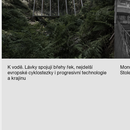
K vodě. Lávky spojují břehy řek, nejdelší
Monu
evropské cyklostezky i progresivní technologie
Stol
a krajinu