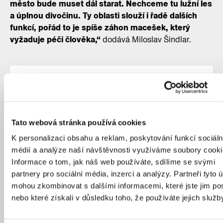
město bude muset dál starat. Nechceme tu lužní les
a úplnou divočinu. Ty oblasti slouží i řadě dalších
funkcí, pořád to je spíše záhon macešek, který
vyžaduje péči člověka,“
dodává Miloslav Šindlar.
Tato webová stránka používá cookies
K personalizaci obsahu a reklam, poskytování funkcí sociáln
médií a analýze naší návštěvnosti využíváme soubory cooki
Informace o tom, jak náš web používáte, sdílíme se svými
partnery pro sociální média, inzerci a analýzy. Partneři tyto 
mohou zkombinovat s dalšími informacemi, které jste jim pos
nebo které získali v důsledku toho, že používáte jejich služb
Vltava se v Praze přirozeně větvila. S plochami imitujícími slepá
ramena řeky pracuje i vítězný návrh na podobu Rohanského