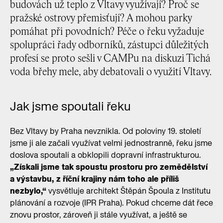
budovách už teplo z Vltavy využívají? Proč se
pražské ostrovy přemisťují? A mohou parky
pomáhat při povodních? Péče o řeku vyžaduje
spolupráci řady odborníků, zástupci důležitých
profesí se proto sešli v CAMPu na diskuzi Tichá
voda břehy mele, aby debatovali o využití Vltavy.
Jak jsme spoutali řeku
Bez Vltavy by Praha nevznikla. Od poloviny 19. století
jsme ji ale začali využívat velmi jednostranně, řeku jsme
doslova spoutali a obklopili dopravní infrastrukturou.
„Získali jsme tak spoustu prostoru pro zemědělství
a výstavbu, z říční krajiny nám toho ale příliš
nezbylo,“
vysvětluje architekt Štěpán Špoula z Institutu
plánování a rozvoje (IPR Praha). Pokud chceme dát řece
znovu prostor, zároveň ji stále využívat, a ještě se