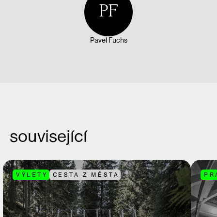
PF
Pavel Fuchs
související
VÝLETY
CESTA Z MĚSTA
PR