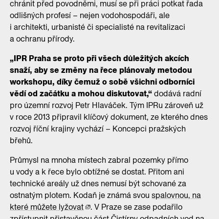
chránit před povodněmi, musí se při práci potkat řada
odlišných profesí – nejen vodohospodáři, ale
i architekti, urbanisté či specialisté na revitalizaci
a ochranu přírody.
„IPR Praha se proto při všech důležitých akcích
snaží, aby se změny na řece plánovaly metodou
workshopu, díky čemuž o sobě všichni odborníci
vědí od začátku a mohou diskutovat,“
dodává radní
pro územní rozvoj Petr Hlaváček. Tým IPRu zároveň už
v roce 2013 připravil klíčový dokument, ze kterého dnes
rozvoj říční krajiny vychází – Koncepci pražských
břehů.
Průmysl na mnoha místech zabral pozemky přímo
u vody a k řece bylo obtížné se dostat. Přitom ani
technické areály už dnes nemusí být schované za
ostnatým plotem. Kodaň je známá svou
spalovnou, na
které můžete lyžovat
. V Praze se zase podařilo
zpřístupnit přistavěnou část Čistírny odpadních vod na