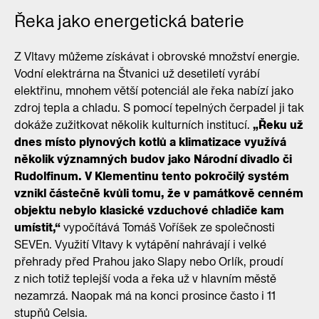
Řeka jako energetická baterie
Z Vltavy můžeme získávat i obrovské množství energie.
Vodní elektrárna na Štvanici už desetiletí vyrábí
elektřinu, mnohem větší potenciál ale řeka nabízí jako
zdroj tepla a chladu. S pomocí tepelných čerpadel ji tak
dokáže zužitkovat několik kulturních institucí.
„Řeku už
dnes místo plynových kotlů a klimatizace využívá
několik významných budov jako Národní divadlo či
Rudolfinum. V Klementinu tento pokročilý systém
vznikl částečně kvůli tomu, že v památkově cenném
objektu nebylo klasické vzduchové chladiče kam
umístit,“
vypočítává Tomáš Voříšek ze společnosti
SEVEn. Využití Vltavy k vytápění nahrávají i velké
přehrady před Prahou jako Slapy nebo Orlík, proudí
z nich totiž teplejší voda a řeka už v hlavním městě
nezamrzá. Naopak má na konci prosince často i 11
stupňů Celsia.