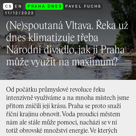
CS
EN
PRAHA DNES
PAVEL FUCHS
11
/
12
/
2023
(Ne)spoutaná Vltava. Řeka už
dnes klimatizuje třeba
Národní divadlo, jak ji Praha
může využít na maximum?
Od počátku průmyslové revoluce řeku
intenzivně využíváme a na mnoha místech jsme
přitom zničili její krásu. Praha se proto snaží
říční krajinu obnovit. Voda proudící městem
nám ale stále může pomoci, nachází se v ní
totiž obrovské množství energie. Ve kterých