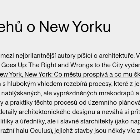
řehů o New Yorku
 mezi nejbrilantnější autory píšící o architektuře
 Goes Up: The Right and Wrongs to the City vyda
ew York, New York: Co městu prospívá a co mu š
 s hlubokým vhledem rozebírá procesy, které z 
 nablýskaných, ale vyprázdněných mrakodrapů a r
 a praktiky těchto procesů od územního plánován
etaily architektonického designu a neváhá si při
itiky a úředníky, ale i slavné starchitekty (jako n
ražní halu Oculus), jejichž stavby jsou někdy víc