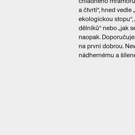
chladného mramoru p
a čtvrtí“, hned vedle
ekologickou stopu“, 
dělníků“ nebo „jak s
naopak. Doporučujeme
na první dobrou. Ne
nádhernému a šílen