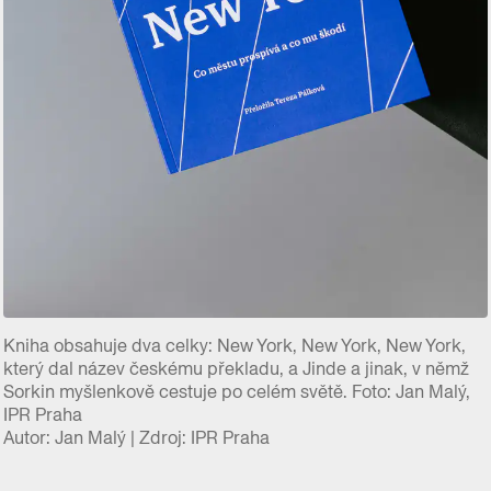
Kniha obsahuje dva celky: New York, New York, New York,
který dal název českému překladu, a Jinde a jinak, v němž
Sorkin myšlenkově cestuje po celém světě. Foto: Jan Malý,
IPR Praha
Autor: Jan Malý | Zdroj: IPR Praha