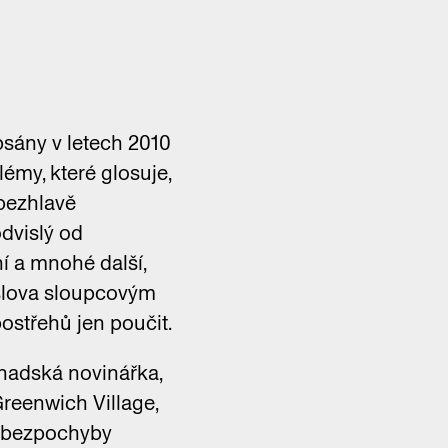
psány v letech 2010
lémy, které glosuje,
 bezhlavě
odvislý od
í a mnohé další,
oslova sloupcovým
ostřehů jen poučit.
anadská novinářka,
Greenwich Village,
ož bezpochyby