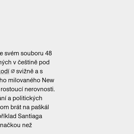
. Ve svém souboru 48
ných v češtině pod
kodí
svižně a s
jeho milovaného New
ostoucí nerovnosti.
í a politických
tom brát na paškál
apříklad Santiaga
 značkou než