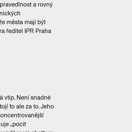
 spravedlnost a rovný
onických
že města mají být
ra ředitel IPR Praha
ádá vtip. Není snadné
jí to ale za to. Jeho
koncentrovanější
ňuje „pocit