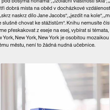
od bosýma nohama“, „izolační vlastnosti skla“, 
 „tři dobrá místa na oběd v docházkové vzdálenosti
„skrz naskrz dílo Jane Jacobs“, „jezdit na kole“, 
e slušně chovat ke stážistům“. Knihu nemusíte čís
 přeskakovat z eseje na esej, vybírat si témata,
w York, New York, New York je osobitou mozaikou
ému městu, není to žádná nudná učebnice.