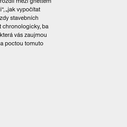
„rozdíl mezi ghettem
“, „jak vypočítat
„mzdy stavebních
t chronologicky, ba
 která vás zaujmou
 a poctou tomuto