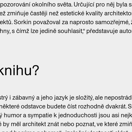
é pozorování okolního světa. Určující pro něj byla
jež zmiňuje častěji než estetické kvality architekt
jektů. Sorkin považoval za naprosto samozřejmé, 
hny, s čímž lze jedině souhlasit,“ představuje auto
 knihu?
ystrý i zábavný a jeho jazyk je složitý, ale nepostr
některé odstavce budete číst rozhodně dvakrát. Sto
ný humor a sympatie k jednoduchosti jsou asi nej
ré by měl architekt znát nebo poznat, ve které zmi