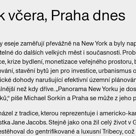
 včera, Praha dnes
y eseje zaměřují převážně na New York a byly na
itelné do dalších velkých měst i současnosti. Prob
ace, krize bydlení, monetizace veřejného prostoru,
ání, stavění bytů jen pro investice, urbanismus 
ické dohody narušující efektivní územní plánován
uálnější než kdy dříve. „Panorama New Yorku je d
sků,“ píše Michael Sorkin a Praha se může z jeho p
ázel z tradice, kterou reprezentuje i americko-k
stka Jane Jacobs. Stejně jako ona žil celý život v 
stěhoval do gentrifikované a luxusní Tribecy, c