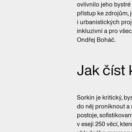
ovlivnilo jeho bystr
přístup ke zdrojům, 
i urbanistických pro
inkluzivní a pro všec
Ondřej Boháč.
Jak číst
Sorkin je kritický, b
do něj proniknout a 
postoje, sofistikova
v eseji 250 věcí, kte