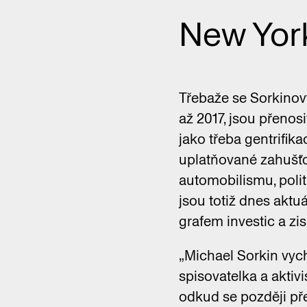
New York
Třebaže se Sorkinov
až 2017, jsou přenos
jako třeba gentrifik
uplatňované zahušťov
automobilismu, polit
jsou totiž dnes akt
grafem investic a zi
„Michael Sorkin vych
spisovatelka a aktivi
odkud se později pře