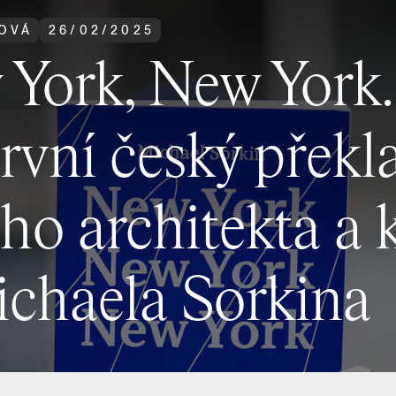
OVÁ
26
/
02
/
2025
York, New York.
rvní český překl
o architekta a k
ichaela Sorkina