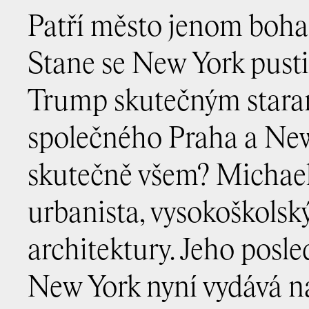
Patří město jenom bohat
Stane se New York pust
Trump skutečným stara
společného Praha a New 
skutečně všem? Michael 
urbanista, vysokoškolský 
architektury. Jeho posl
New York nyní vydává na