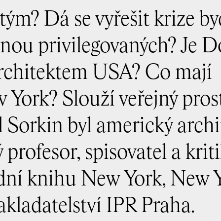
ým? Dá se vyřešit krize by
inou privilegovaných? Je 
rchitektem USA? Co mají
York? Slouží veřejný pros
Sorkin byl americký archi
profesor, spisovatel a krit
ední knihu New York, New Y
kladatelství IPR Praha.