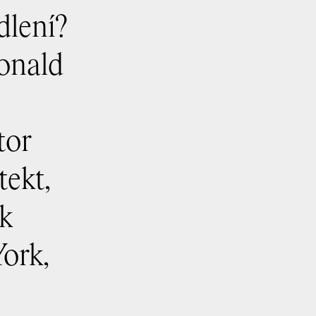
dlení?
Donald
tor
tekt,
ik
ork,