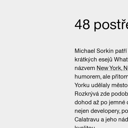
48 post
Michael Sorkin patří
krátkých esejů What
názvem
New York, N
humorem, ale přitom
Yorku udělaly město
Rozkrývá zde podoby
dohod až po jemné d
nejen developery, pol
Calatravu a jeho nád