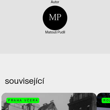
Autor
MP
Matouš Pudil
související
PRAHA VČERA
RO