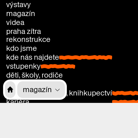
výstavy
magazín
videa
praha zítra
rekonstrukce
kdo jsme
kde nás najdete
kde nás najdete
vstupenky
vstupenky
děti, školy, rodiče
přístupnost
magazín
kavárna, studovna, knihkupectví
kavárna
kariéra
studovn
kontakty
knihkup
pondělí: zavřeno
úterý—neděle: 9.00—21.00
vstup zdarma
pondělí: