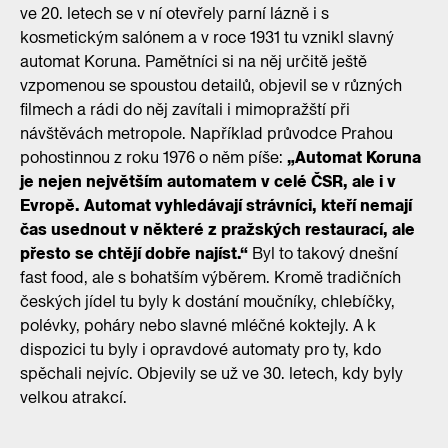
ve 20. letech se v ní otevřely parní lázně i s
kosmetickým salónem a v roce 1931 tu vznikl slavný
automat Koruna. Pamětníci si na něj určitě ještě
vzpomenou se spoustou detailů, objevil se v různých
filmech a rádi do něj zavítali i mimopražští při
návštěvách metropole. Například průvodce Prahou
pohostinnou z roku 1976 o něm píše:
„Automat Koruna
je nejen největším automatem v celé ČSR, ale i v
Evropě. Automat vyhledávají strávníci, kteří nemají
čas usednout v některé z pražských restaurací, ale
přesto se chtějí dobře najíst.“
Byl to takový dnešní
fast food, ale s bohatším výběrem. Kromě tradičních
českých jídel tu byly k dostání moučníky, chlebíčky,
polévky, poháry nebo slavné mléčné koktejly. A k
dispozici tu byly i opravdové automaty pro ty, kdo
spěchali nejvíc. Objevily se už ve 30. letech, kdy byly
velkou atrakcí.