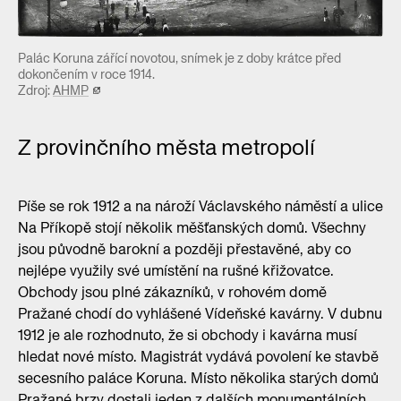
Palác Koruna zářící novotou, snímek je z doby krátce před
dokončením v roce 1914.
Zdroj:
AHMP
Z provinčního města metropolí
Píše se rok 1912 a na nároží Václavského náměstí a ulice
Na Příkopě stojí několik měšťanských domů. Všechny
jsou původně barokní a později přestavěné, aby co
nejlépe využily své umístění na rušné křižovatce.
Obchody jsou plné zákazníků, v rohovém domě
Pražané chodí do vyhlášené Vídeňské kavárny. V dubnu
1912 je ale rozhodnuto, že si obchody i kavárna musí
hledat nové místo. Magistrát vydává povolení ke stavbě
secesního paláce Koruna. Místo několika starých domů
Pražané brzy dostali jeden z dalších monumentálních