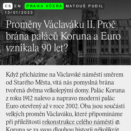
CS
EN
PRAHA VČERA
MATOUŠ PUDIL
13
/
01
/
2023
Proměny Václaváku II. Proč
brána paláců Koruna a Euro
vznikala 90 let?
Když přicházíme na Václavské náměstí směrem
od Starého Města, vítá nás pomyslná brána
tvořená dvěma velkolepými domy. Palác Koruna
z roku 1912 nalevo a napravo moderní palác
Euro otevřený až v roce 2002. Oba jsou součástí
velkých proměn Václaváku, které připomínáme
při příležitosti
rekonstrukce celého náměstí
.
Koruna se za svou dlouhou historii několikrát