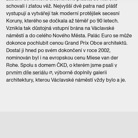
schovali i zlatou věž. Nejvyšší dvě patra nad plášť
vystupují a vytvářejí tak moderní protějšek secesní
Koruny, kterého se dočkala až téměř po 90 letech.
Vznikla tak důstojná vstupní brána na Václavské
náměstí a do celého Nového Města. Palác Euro se může
dokonce pochlubit cenou Grand Prix Obce architektů.
Dostal ji hned po svém dokončení v roce 2002,
nominován byl i na evropskou cenu Miese van der
Rohe. Spolu s domem ČKD, o kterém jsme psali
v
prvním díle seriálu
, výborně doplnily galerii
architektury, kterou Václavské náměstí vždy bylo a je.