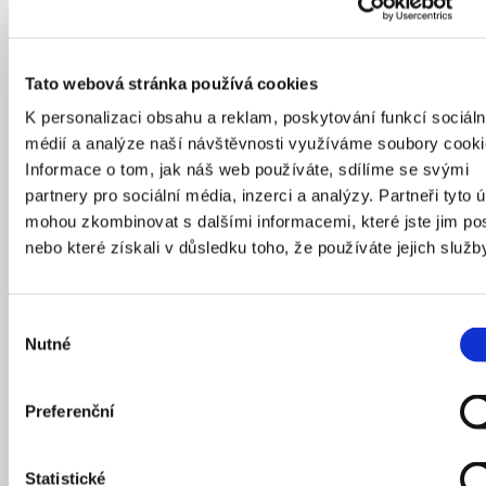
z nejkrásnějších se chlubí právě Koruna, další najdeme
v horní části náměstí a moderní verzi třeba
u obchodního domu Družba na rohu Jindřišské. Nový
Tato webová stránka používá cookies
dům měl tedy přirozeně také dostat věž, projekt z roku
1997 ale navrhoval výšku 13 pater. Věž by tak „přerostla“
K personalizaci obsahu a reklam, poskytování funkcí sociáln
i blízký kostel Panny Marie Sněžné. Protože by navíc šlo
médií a analýze naší návštěvnosti využíváme soubory cooki
o důležitý precedent zacházení s pražskou památkovou
Informace o tom, jak náš web používáte, sdílíme se svými
rezervací, rozhořely se velké diskuze.
partnery pro sociální média, inzerci a analýzy. Partneři tyto 
mohou zkombinovat s dalšími informacemi, které jste jim pos
nebo které získali v důsledku toho, že používáte jejich služb
Výběr
Nutné
souhlasu
Preferenční
Statistické