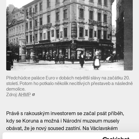
Předchůdce paláce Euro v dobách největší slávy na začátku 20.
století. Potom ho potkalo několik necitlivých přestaveb a následně
demolice.
Zdroj:
AHMP
Právě s rakouským investorem se začal psát příběh,
kdy se Koruna a možná i Národní muzeum musely
obávat, že je nový soused zastíní. Na Václavském
náměstí mají tradici nárožní věže – jednou