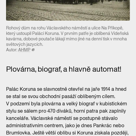
Rohový dům na rohu Václavského náměstí a ulice Na Příkopě,
který ustoupil Paláci Koruna. V prvním patře je oblíbená Vídeňská
kavárna, dobové poutače lákají mimo jiné na denní tisk v mnoha
světových jazycích.
Autor:
AHMP
Plovárna, biograf, a hlavně automat!
Palác Koruna se slavnostně otevřel na jaře 1914 a hned
se stal se svou obchodní pasáží oblíbeným cílem.
V podzemí byla plovárna a velký biograf v kubistickém
stylu se sálem pro 470 diváků, horní patra pak zaplnily
kanceláře. Václavské náměstí se postupně stávalo
administrativním centrem, jako je dnes Pankrác nebo
Brumlovka. Ještě větší oblibu si Koruna získala později,