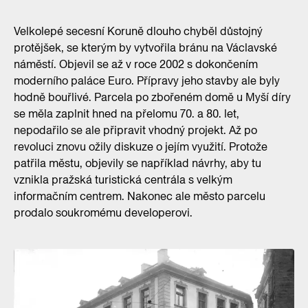
Velkolepé secesní Koruně dlouho chyběl důstojný
protějšek, se kterým by vytvořila bránu na Václavské
náměstí. Objevil se až v roce 2002 s dokončením
moderního paláce Euro. Přípravy jeho stavby ale byly
hodně bouřlivé. Parcela po zbořeném domě u Myší díry
se měla zaplnit hned na přelomu 70. a 80. let,
nepodařilo se ale připravit vhodný projekt. Až po
revoluci znovu ožily diskuze o jejím využití. Protože
patřila městu, objevily se například návrhy, aby tu
vznikla pražská turistická centrála s velkým
informačním centrem. Nakonec ale město parcelu
prodalo soukromému developerovi.