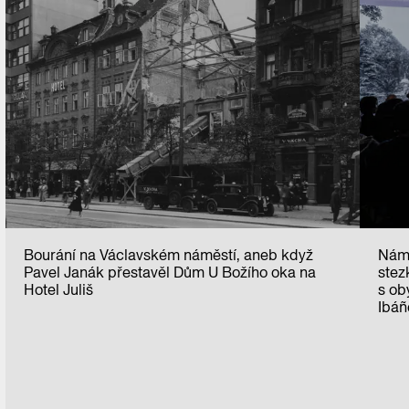
Bourání na Václavském náměstí, aneb když
Námě
Pavel Janák přestavěl Dům U Božího oka na
stez
Hotel Juliš
s ob
Ibáñ