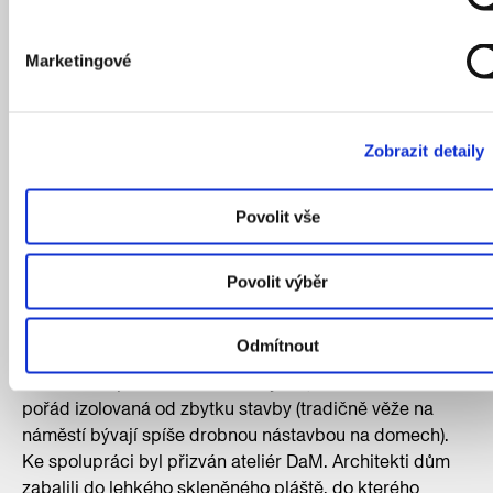
Marketingové
Moderní palác Euro dokončený v roce 2002. Zlatá věž tvoří
protějšek věže historické Koruny, spodní patra se skrývají pod
Zobrazit detaily
elegantním skleněným pláštěm se zaoblenými skly.
Autor: Matouš Pudil
Povolit vše
Šťastný konec dlouhého čekání
Povolit výběr
Zhruba po dvou letech přišla upravená verze projektu
Odmítnout
od ateliéru Omicron K, autorů například pražského
Burzovního paláce. Snížila se výška, ale věž zůstala
pořád izolovaná od zbytku stavby (tradičně věže na
náměstí bývají spíše drobnou nástavbou na domech).
Ke spolupráci byl přizván ateliér DaM. Architekti dům
zabalili do lehkého skleněného pláště, do kterého