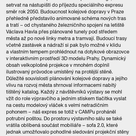
setrvat na nástupišti do příjezdu speciálního expresu
směr rok 2050. Budoucnost kolejové dopravy v Praze
přehledně představilo animované schéma nových tras
a tratí – od chystaného železničního spojení na letiště
Václava Havla přes plánované tunely pod středem
města až po nové linky metra a tramvají. Budoucí trasy
včetně zastávek a nádraží si pak bylo možné v klidu
a vlastním tempem prohlédnout na dotykové obrazovce
v interaktivním prostředí 3D modelu Prahy. Dynamický
obsah velkoplošné projekce v mnohém doplnil
ilustrovaný průvodce umístěný na protější stěně.
Důležité souvislosti plánování kolejové dopravy a jejího
vlivu na rozvoj města shrnoval informacemi nabitý
tištěný katalog. Každý z návštěvníků výstavy se mohl
vžít do role výpravčího a jedním stiskem tlačítka vyslat
na cestu modelový vláček s velmi netradičním
pohonem – náš expres se totiž v CAMPu proháněl
potrubní poštou. Do prostoru výstavního sálu se také
vrátila oblíbená součást mobiliáře – sofa 2.0, které
jednak umožňovalo pohodlné sledování projekční stěny