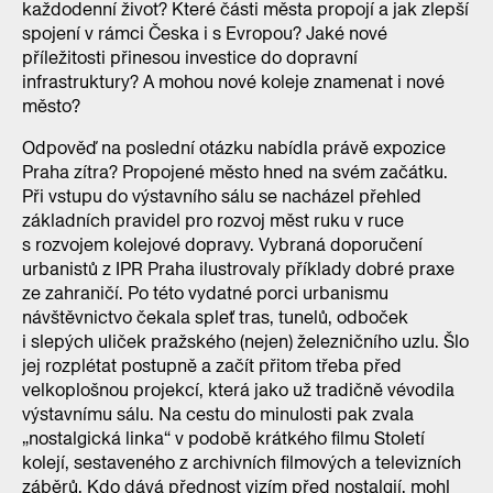
každodenní život? Které části města propojí a jak zlepší
spojení v rámci Česka i s Evropou? Jaké nové
příležitosti přinesou investice do dopravní
infrastruktury? A mohou nové koleje znamenat i nové
město?
Odpověď na poslední otázku nabídla právě expozice
Praha zítra? Propojené město hned na svém začátku.
Při vstupu do výstavního sálu se nacházel přehled
základních pravidel pro rozvoj měst ruku v ruce
s rozvojem kolejové dopravy. Vybraná doporučení
urbanistů z IPR Praha ilustrovaly příklady dobré praxe
ze zahraničí. Po této vydatné porci urbanismu
návštěvnictvo čekala spleť tras, tunelů, odboček
i slepých uliček pražského (nejen) železničního uzlu. Šlo
jej rozplétat postupně a začít přitom třeba před
velkoplošnou projekcí, která jako už tradičně vévodila
výstavnímu sálu. Na cestu do minulosti pak zvala
„nostalgická linka“ v podobě krátkého filmu Století
kolejí, sestaveného z archivních filmových a televizních
záběrů. Kdo dává přednost vizím před nostalgií, mohl