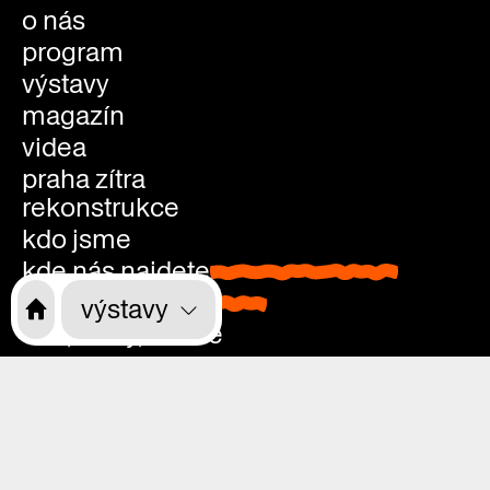
o nás
program
výstavy
magazín
videa
praha zítra
rekonstrukce
kdo jsme
kde nás najdete
kde nás najdete
vstupenky
vstupenky
výstavy
děti, školy, rodiče
přístupnost
kavárna, studovna, knihkupectví
kavárna
kariéra
studovn
kontakty
knihkup
pondělí: zavřeno