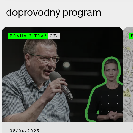
doprovodný program
PRAHA ZÍTRA?
ČZJ
08
/
04
/
2025