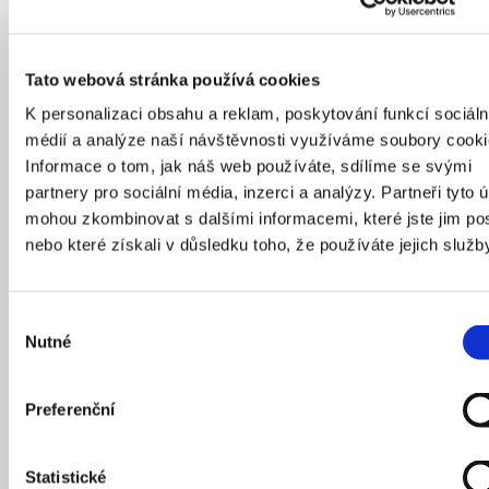
Grafika: Ex Lovers
Animace a design projekce: Oficina – Marek
Cimbálník, Vlaďka Cimbálníková, David Jurion,
Andrej Kučera, Jan Netušil, Jiří Netušil, Luisa
Tato webová stránka používá cookies
Pánková
K personalizaci obsahu a reklam, poskytování funkcí sociáln
Střih: Filip Liška
médií a analýze naší návštěvnosti využíváme soubory cooki
Informace o tom, jak náš web používáte, sdílíme se svými
Hudba: Aid Kid, Tomáš Liška, Jakub Švejnar
partnery pro sociální média, inzerci a analýzy. Partneři tyto 
Zvuk: Jakub Jurásek
mohou zkombinovat s dalšími informacemi, které jste jim pos
nebo které získali v důsledku toho, že používáte jejich služb
Voiceover: Jan Vondráček
Grafické a technické řešení 3D modelu Prahy:
Vojtěch Cehák, Tomáš Kandel, Andrej Kučera
Výběr
Nutné
souhlasu
AV technické řešení: Zdeněk Grosman, Klára
Míčková, Michal Průcha, Martin Vronský
Sofa: Daniel Golík, Jakub Jarcovják, Tomislav
Preferenční
Hubinka
Potrubní pošta: Pragohlas – Josef Fučík
Statistické