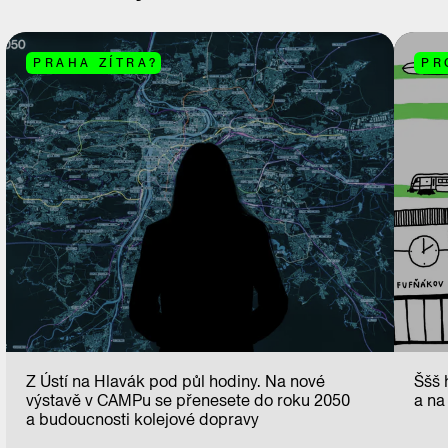
PRAHA ZÍTRA?
PR
Z Ústí na Hlavák pod půl hodiny. Na nové
Ššš 
výstavě v CAMPu se přenesete do roku 2050
a na
a budoucnosti kolejové dopravy