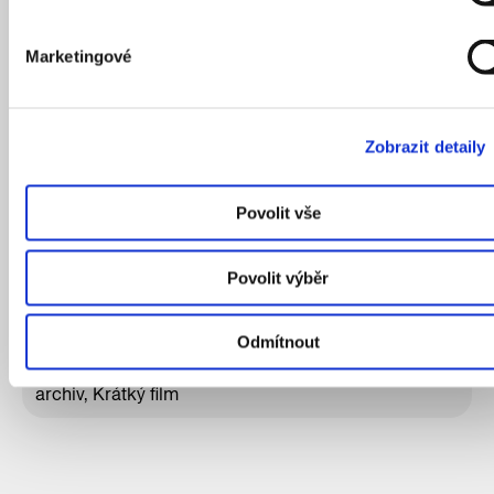
PR a marketing: Jiří Jaroš, Barbora Kloudová, Tereza
Procházková, Sarah Šašková, Lívia Valková
Marketingové
Doprovodný program: Klára Vetterová, Marie
Zákostelecká
Edukační program: Jolana Říhová
Zobrazit detaily
Přístupnost výstavy: Hana Rabasová, Mariana
Chytilová
Povolit vše
Jazyková korektura a překlad: Frances Kathleen
Coles, Didacticus, Tereza Pálková, Nicole Princlová
Povolit výběr
Instalace: Jan Oberreiter
Tisk: FPS Repro, Luna, Signpek
Odmítnout
Archivní záběry: Česká televize, Národní filmový
archiv, Krátký film