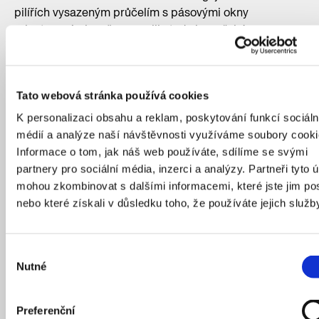
pilířích vysazeným průčelím s pásovými okny
orientovanými směrem na jih, tedy k pražskému
panoramatu.
Vlastní vilu si na Babě vystavěl také projektant
urbanistického plánu čtvrti Pavel Janák, který se pro její
Tato webová stránka používá cookies
návrh nechal inspirovat prostorovým plánem architekta
K personalizaci obsahu a reklam, poskytování funkcí sociáln
Adolfa Loose. Jednoduchý bílý kubus doplnil
médií a analýze naší návštěvnosti využíváme soubory cooki
odsazeným horním patrem otevřeným na terasu.
Informace o tom, jak náš web používáte, sdílíme se svými
Podívejte se ale také na druhou stranu ulice. Kromě
partnery pro sociální média, inzerci a analýzy. Partneři tyto 
tolik ceněných výhledů na Pražský hrad si tu můžete
mohou zkombinovat s dalšími informacemi, které jste jim pos
všimnout také vinice bující na místě, kde má pěstování
nebo které získali v důsledku toho, že používáte jejich služb
révy tradici již od roku 1562. Na okraji skály nad údolím
Vltavy uzavírá osadu Baba romantická zřícenina, od níž
je krásný výhled na Pražský hrad, stejně jako na
Výběr
Podbabu, Stromovku s Trojským mostem či na
Nutné
souhlasu
zoologickou zahradu, postupně se rozrůstající na
protějším břehu.
Preferenční