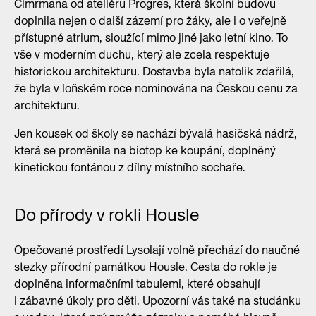
Cimrmana od ateliéru Progres, která školní budovu
doplnila nejen o další zázemí pro žáky, ale i o veřejně
přístupné atrium, sloužící mimo jiné jako letní kino. To
vše v moderním duchu, který ale zcela respektuje
historickou architekturu. Dostavba byla natolik zdařilá,
že byla v loňském roce nominována na Českou cenu za
architekturu.
Jen kousek od školy se nachází bývalá hasičská nádrž,
která se proměnila na biotop ke koupání, doplněný
kinetickou fontánou z dílny místního sochaře.
Do přírody v rokli Housle
Opečované prostředí Lysolají volně přechází do naučné
stezky přírodní památkou Housle. Cesta do rokle je
doplněna informačními tabulemi, které obsahují
i zábavné úkoly pro děti. Upozorní vás také na studánku