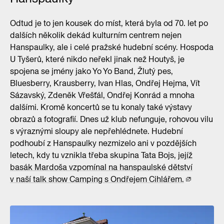
Odtud je to jen kousek do míst, která byla od 70. let po
dalších několik dekád kulturním centrem nejen
Hanspaulky, ale i celé pražské hudební scény. Hospoda
U Tyšerů, které nikdo neřekl jinak než Houtyš, je
spojena se jmény jako Yo Yo Band, Žlutý pes,
Bluesberry, Krausberry, Ivan Hlas, Ondřej Hejma, Vít
Sázavský, Zdeněk Vřešťál, Ondřej Konrád a mnoha
dalšími. Kromě koncertů se tu konaly také výstavy
obrazů a fotografií. Dnes už klub nefunguje, rohovou vilu
s výraznými sloupy ale nepřehlédnete. Hudební
podhoubí z Hanspaulky nezmizelo ani v pozdějších
letech, kdy tu vznikla třeba skupina Tata Bojs,
jejíž
basák Mardoša vzpomínal na hanspaulské dětství
v naší talk show Camping s Ondřejem Cihlářem.