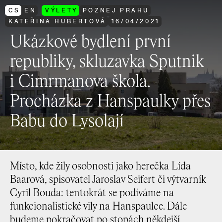
CS
EN
VÝLETY
POZNEJ PRAHU
KATEŘINA HUBERTOVÁ
16
/
04
/
2021
Ukázkové bydlení první
republiky, skluzavka Sputnik
i Cimrmanova škola.
Procházka z Hanspaulky přes
Babu do Lysolají
Místo, kde žily osobnosti jako herečka Lída
Baarová, spisovatel Jaroslav Seifert či výtvarník
Cyril Bouda: tentokrát se podíváme na
funkcionalistické vily na Hanspaulce. Dále
budeme pokračovat po stopách někdejší