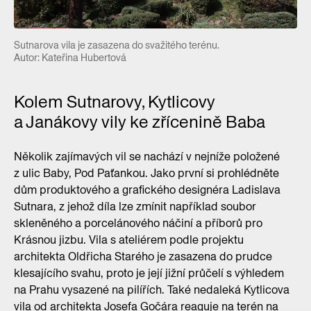
Sutnarova vila je zasazena do svažitého terénu.
Autor: Kateřina Hubertová
Kolem Sutnarovy, Kytlicovy
a Janákovy vily ke zřícenině Baba
Několik zajímavých vil se nachází v nejníže položené
z ulic Baby, Pod Paťankou. Jako první si prohlédněte
dům produktového a grafického designéra Ladislava
Sutnara, z jehož díla lze zmínit například soubor
skleněného a porcelánového náčiní a příborů pro
Krásnou jizbu. Vila s ateliérem podle projektu
architekta Oldřicha Starého je zasazena do prudce
klesajícího svahu, proto je její jižní průčelí s výhledem
na Prahu vysazené na pilířích. Také nedaleká Kytlicova
vila od architekta Josefa Gočára reaguje na terén na