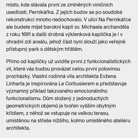
místo, kde stávala první ze zmíněných viničních
usedlostí, Pernikářka. Z jejích budov se po soudobé
rekonstrukci mnoho nedochovalo. V ulici Na Pernikářce
ale budete míjet barokní kapli sv. Michaela archanděla
z roku 1691 a další drobná výklenková kaplička je i v
ohradní zdi areálu, jehož část nyní slouží jako veřejně
přístupný park s dětským hřištěm.
Přímo od kapličky už uvidíte první z funkcionalistických
vil, které vás budou provázet celou první polovinou
procházky. Vlastní rodinná vila architekta Evžena
Linharta je inspirována Le Corbusierem a představuje
významný příklad takzvaného emocionálního
funkcionalismu. Dům složený z jednoduchých
geometrických objemů je tvořen vyšším obytným
křídlem, z něhož se vstupuje na velkou terasu,
umístěnou na střeše nižšího, kolmo umístěného ateliéru
architekta.