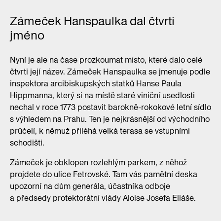
Zámeček Hanspaulka dal čtvrti
jméno
Nyní je ale na čase prozkoumat místo, které dalo celé
čtvrti její název. Zámeček Hanspaulka se jmenuje podle
inspektora arcibiskupských statků Hanse Paula
Hippmanna, který si na místě staré viniční usedlosti
nechal v roce 1773 postavit barokně-rokokové letní sídlo
s výhledem na Prahu. Ten je nejkrásnější od východního
průčelí, k němuž přiléhá velká terasa se vstupními
schodišti.
Zámeček je obklopen rozlehlým parkem, z něhož
projdete do ulice Fetrovské. Tam vás pamětní deska
upozorní na dům generála, účastníka odboje
a předsedy protektorátní vlády Aloise Josefa Eliáše.