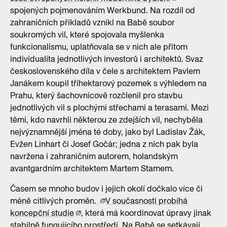
spojených pojmenováním Werkbund. Na rozdíl od
zahraničních příkladů vznikl na Babě soubor
soukromých vil, které spojovala myšlenka
funkcionalismu, uplatňovala se v nich ale přitom
individualita jednotlivých investorů i architektů. Svaz
československého díla v čele s architektem Pavlem
Janákem koupil tříhektarový pozemek s výhledem na
Prahu, který šachovnicově rozčlenil pro stavbu
jednotlivých vil s plochými střechami a terasami. Mezi
těmi, kdo navrhli některou ze zdejších vil, nechyběla
nejvýznamnější jména té doby, jako byl Ladislav Žák,
Evžen Linhart či Josef Gočár; jedna z nich pak byla
navržena i zahraničním autorem, holandským
avantgardním architektem Martem Stamem.
Časem se mnoho budov i jejich okolí dočkalo více či
méně citlivých proměn.
V současnosti probíhá
koncepční studie
, která má koordinovat úpravy jinak
stabilně fungujícího prostředí. Na Babě se setkávají