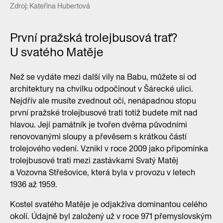
Zdroj: Kateřina Hubertová
První pražská trolejbusová trať?
U svatého Matěje
Než se vydáte mezi další vily na Babu, můžete si od
architektury na chvilku odpočinout v Šárecké ulici.
Nejdřív ale musíte zvednout oči, nenápadnou stopu
první pražské trolejbusové trati totiž budete mít nad
hlavou. Její památník je tvořen dvěma původními
renovovanými sloupy a převěsem s krátkou částí
trolejového vedení. Vznikl v roce 2009 jako připomínka
trolejbusové trati mezi zastávkami Svatý Matěj
a Vozovna Střešovice, která byla v provozu v letech
1936 až 1959.
Kostel svatého Matěje je odjakživa dominantou celého
okolí. Údajně byl založený už v roce 971 přemyslovským