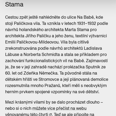
Stama
Cestou zpět ještě nahlédněte do ulice Na Babě, kde
stojí Paličkova vila. Ta vznikla v letech 1931–1932 podle
návrhů holandského architekta Marta Stama pro
architekta Jiřího Paličku a jeho ženu, textilní výtvarnici
Emilii Paličkovou-Mildeovou. Vila byla citlivě
zrekonstruována podle návrhů architektů Ladislava
Lábuse a Norberta Schmidta a stala se příkladem pro
zachování funkcionalistických vil na Babě. Zajímavostí
je, že se v její zahradě nachází prolézačka Sputnik ze
60. let od Zdeňka Němečka. Ta původně stála na
dětském hřišti ve Stromovce a její plánovaná demolice
rozesmutnila mnoho Pražanů, kteří měli s neobvyklým
herním prvkem spojené vzpomínky na své dětství.
Mezi krásnými vilami by se dalo procházet dlouho –
nebo si o nich
můžete více přečíst na webu
věnovanému této čtvrti
. Teď se ale připojte na