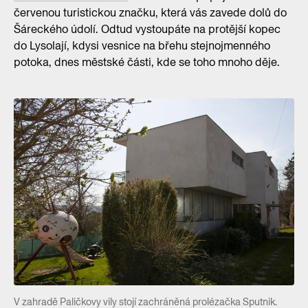
červenou turistickou značku, která vás zavede dolů do
Šáreckého údolí. Odtud vystoupáte na protější kopec
do Lysolají, kdysi vesnice na břehu stejnojmenného
potoka, dnes městské části, kde se toho mnoho děje.
V zahradě Paličkovy vily stojí zachráněná prolézačka Sputnik.