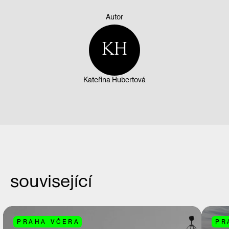
Autor
KH
Kateřina Hubertová
související
PRAHA VČERA
PR