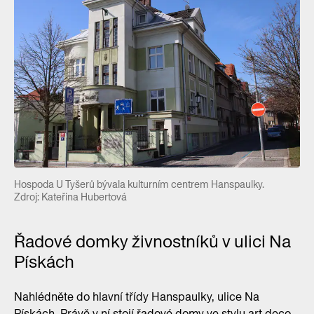
Hospoda U Tyšerů bývala kulturním centrem Hanspaulky.
Zdroj: Kateřina Hubertová
Řadové domky živnostníků v ulici Na
Pískách
Nahlédněte do hlavní třídy Hanspaulky, ulice Na
Pískách. Právě v ní stojí řadové domy ve stylu art deco,