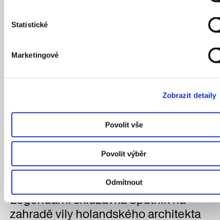
Statistické
Marketingové
Zobrazit detaily
Povolit vše
Povolit výběr
Romantická zřícenina Baba je oblíbeným cílem procházek.
Autor: Kateřina Hubertová
Odmítnout
Legendární skluzavka Sputnik na
zahradě vily holandského architekta