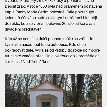
s vodou, která prý zmůže zázraky a pomáhá hlavně
zlepšit zrak. V roce 1863 byla nad pramenem postavena
kaple Panny Marie Sedmibolestné. Dále pokračujte
kolem třešňového sadu se starými odrůdami hlouběji
do rokle, kde se v první polovině 20. století konávala
divadelní představení.
Kdo už se necítí na další pochod, může se vrátit do
Lysolají a nasednout tu do autobusu. Kdo chce
pokračovat dále, vydá se od vstupu do rokle po modré
turistické značce přes silnici vedoucí do Horoměřic až
k rozcestí Nad Truhlářkou.