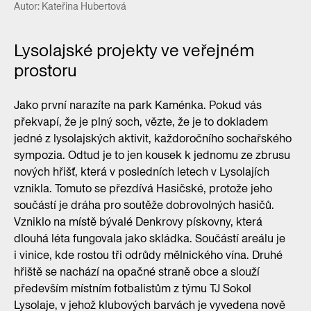
Autor: Kateřina Hubertová
Lysolajské projekty ve veřejném
prostoru
Jako první narazíte na park Kaménka. Pokud vás
překvapí, že je plný soch, vězte, že je to dokladem
jedné z lysolajských aktivit, každoročního sochařského
sympozia. Odtud je to jen kousek k jednomu ze zbrusu
nových hřišť, která v posledních letech v Lysolajích
vznikla. Tomuto se přezdívá Hasičské, protože jeho
součástí je dráha pro soutěže dobrovolných hasičů.
Vzniklo na místě bývalé Denkrovy pískovny, která
dlouhá léta fungovala jako skládka. Součástí areálu je
i vinice, kde rostou tři odrůdy mělnického vína. Druhé
hřiště se nachází na opačné straně obce a slouží
především místním fotbalistům z týmu TJ Sokol
Lysolaje, v jehož klubových barvách je vyvedena nově