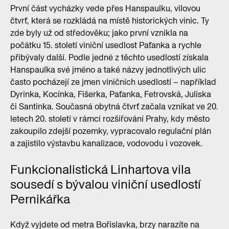
První část vycházky vede přes Hanspaulku, vilovou
čtvrť, která se rozkládá na místě historických vinic. Ty
zde byly už od středověku; jako první vznikla na
počátku 15. století viniční usedlost Paťanka a rychle
přibývaly další. Podle jedné z těchto usedlostí získala
Hanspaulka své jméno a také názvy jednotlivých ulic
často pocházejí ze jmen viničních usedlostí – například
Dyrinka, Kocínka, Fišerka, Paťanka, Fetrovská, Juliska
či Santinka. Současná obytná čtvrť začala vznikat ve 20.
letech 20. století v rámci rozšiřování Prahy, kdy město
zakoupilo zdejší pozemky, vypracovalo regulační plán
a zajistilo výstavbu kanalizace, vodovodu i vozovek.
Funkcionalistická Linhartova vila
sousedí s bývalou viniční usedlostí
Pernikářka
Když vyjdete od metra Bořislavka, brzy narazíte na