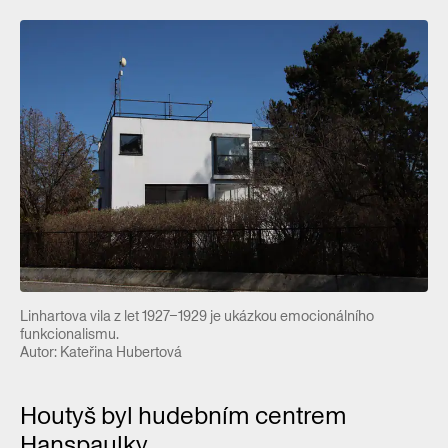
Linhartova vila z let 1927–1929 je ukázkou emocionálního
funkcionalismu.
Autor: Kateřina Hubertová
Houtyš byl hudebním centrem
Hanspaulky