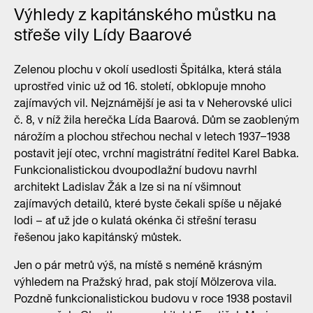
Výhledy z kapitánského můstku na
střeše vily Lídy Baarové
Zelenou plochu v okolí usedlosti Špitálka, která stála
uprostřed vinic už od 16. století, obklopuje mnoho
zajímavých vil. Nejznámější je asi ta v Neherovské ulici
č. 8, v níž žila herečka Lída Baarová. Dům se zaobleným
nárožím a plochou střechou nechal v letech 1937–1938
postavit její otec, vrchní magistrátní ředitel Karel Babka.
Funkcionalistickou dvoupodlažní budovu navrhl
architekt Ladislav Žák a lze si na ní všimnout
zajímavých detailů, které byste čekali spíše u nějaké
lodi – ať už jde o kulatá okénka či střešní terasu
řešenou jako kapitánský můstek.
Jen o pár metrů výš, na místě s neméně krásným
výhledem na Pražský hrad, pak stojí Mölzerova vila.
Pozdně funkcionalistickou budovu v roce 1938 postavil