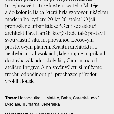
trolejbusové trati ke kostelu svatého Matěje
a do kolonie Baba, která byla vzorovou ukázkou
moderního bydlení 20. let 20. století. O její
promyšlené urbanistické řešení se zasloužil
architekt Pavel Janák, který si zde také postavil
svou vlastní vilu, inspirovanou Loosovým
prostorovým plánem. Kvalitní architektura
nechybí ani v Lysolajích, kde zaujme například
dostavba základní školy Járy Cimrmana od
ateliéru Progres. A na závěr výletu si můžeme
trochu odpočinout při procházce přírodou
v rokli Housle.
Trasa:
Hanspaulka, U Matěje, Baba, Šárecké údolí,
Lysolaje, Truhlářka, Jenerálka