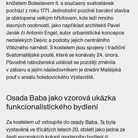
knížetem Boleslavem II. a současný svatostánek
pochází z roku 1771. Jednolodní pozdně barokní stavba
je obklopena velkým hřbitovem, kde leží mnoho
slavných osobností, jako například architekti Pavel
Janák či Antonín Engel, autor urbanistické koncepce
nedalekých Dejvic a podoby jejich centrálního
Vítězného náměstí. S kostelem jsou spojeny i tradiční
Svatomatějské poutě, které se konávaly 24. února.
Původně náboženská událost se později změnila
v zábavu a jejím následovníkem je dnešní Matějská
pouť v areálu holešovického Výstaviště.
Osada Baba jako vzorová ukázka
funkcionalistického bydlení
Za kostelem už vstoupíte do
osady Baba. Ta byla
vystavěná ve třicátých letech 20. století jako jedna ze
šesti evropských kolonií moderního bydlení