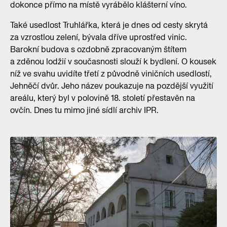
dokonce přímo na místě vyrábělo klášterní víno.
Také usedlost Truhlářka, která je dnes od cesty skrytá
za vzrostlou zelení, bývala dříve uprostřed vinic.
Barokní budova s ozdobně zpracovaným štítem
a zděnou lodžií v současnosti slouží k bydlení. O kousek
níž ve svahu uvidíte třetí z původně viničních usedlostí,
Jehněčí dvůr. Jeho název poukazuje na pozdější využití
areálu, který byl v polovině 18. století přestavěn na
ovčín. Dnes tu mimo jiné sídlí archiv IPR.