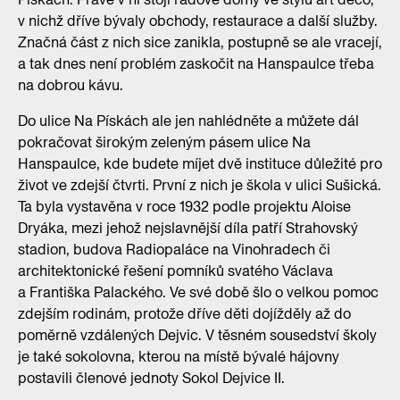
v nichž dříve bývaly obchody, restaurace a další služby.
Značná část z nich sice zanikla, postupně se ale vracejí,
a tak dnes není problém zaskočit na Hanspaulce třeba
na dobrou kávu.
Do ulice Na Pískách ale jen nahlédněte a můžete dál
pokračovat širokým zeleným pásem ulice Na
Hanspaulce, kde budete míjet dvě instituce důležité pro
život ve zdejší čtvrti. První z nich je škola v ulici Sušická.
Ta byla vystavěna v roce 1932 podle projektu Aloise
Dryáka, mezi jehož nejslavnější díla patří Strahovský
stadion, budova Radiopaláce na Vinohradech či
architektonické řešení pomníků svatého Václava
a Františka Palackého. Ve své době šlo o velkou pomoc
zdejším rodinám, protože dříve děti dojížděly až do
poměrně vzdálených Dejvic. V těsném sousedství školy
je také sokolovna, kterou na místě bývalé hájovny
postavili členové jednoty Sokol Dejvice II.