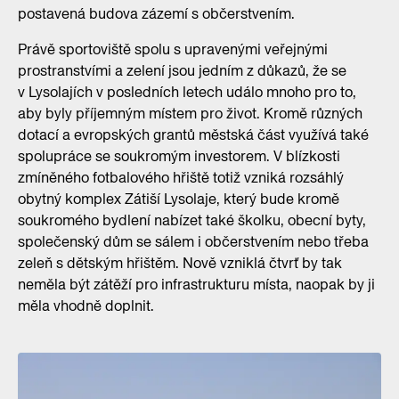
postavená budova zázemí s občerstvením.
Právě sportoviště spolu s upravenými veřejnými
prostranstvími a zelení jsou jedním z důkazů, že se
v Lysolajích v posledních letech událo mnoho pro to,
aby byly příjemným místem pro život. Kromě různých
dotací a evropských grantů městská část využívá také
spolupráce se soukromým investorem. V blízkosti
zmíněného fotbalového hřiště totiž vzniká rozsáhlý
obytný komplex Zátiší Lysolaje, který bude kromě
soukromého bydlení nabízet také školku, obecní byty,
společenský dům se sálem i občerstvením nebo třeba
zeleň s dětským hřištěm. Nově vzniklá čtvrť by tak
neměla být zátěží pro infrastrukturu místa, naopak by ji
měla vhodně doplnit.