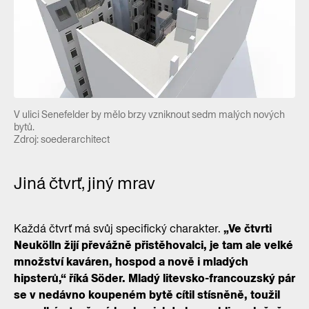
V ulici Senefelder by mělo brzy vzniknout sedm malých nových
bytů.
Zdroj: soederarchitect
Jiná čtvrť, jiný mrav
Každá čtvrť má svůj specifický charakter.
„Ve čtvrti
Neukölln žijí převážně přistěhovalci, je tam ale velké
množství kaváren, hospod a nově i mladých
hipsterů,“ říká Söder. Mladý litevsko-francouzský pár
se v nedávno koupeném bytě cítil stísněně, toužil