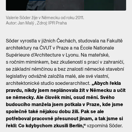
Valerie Söder žije v Německu od roku 2011.
Autor: Jan Malý , Zdroj: IPR Praha
Söder vyrostla v jižních Čechách, studovala na Fakultě
architektury na ČVUT v Praze a na École Nationale
Supérieure d’Architecture v Lyonu. Na mateřské,
s ročním miminkem, bez zkušeností s prací v zahraničí,
se základní němčinou a bez znalosti německé stavební
legislativy odvážně založila malé, ale své vlastní,
architektonické studio soederarchitect.
„Abych řekla
pravdu, nikdy jsem neplánovala žít v Německu a učit
se německy. Ale člověk míní, osud mění. Svého
budoucího manžela jsem potkala v Praze, kde jsme
společně také nějakou dobu žili. Pak se ale
potřeboval pracovně přesunout jinam, a tak jsme si
řekli: Co kdybychom zkusili Berlín,“
vzpomíná Söder.