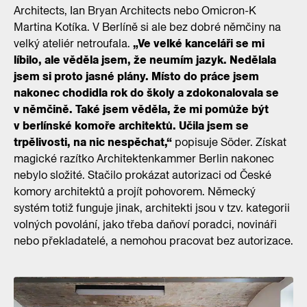
Architects, Ian Bryan Architects nebo ​​Omicron-K
Martina Kotíka. V Berlíně si ale bez dobré němčiny na
velký ateliér netroufala.
„Ve velké kanceláři se mi
líbilo, ale věděla jsem, že neumím jazyk. Nedělala
jsem si proto jasné plány. Místo do práce jsem
nakonec chodidla rok do školy a zdokonalovala se
v němčině. Také jsem věděla, že mi pomůže být
v berlínské komoře architektů. Učila jsem se
trpělivosti, na nic nespěchat,“
popisuje Söder. Získat
magické razítko Architektenkammer Berlin nakonec
nebylo složité. Stačilo prokázat autorizaci od České
komory architektů a projít pohovorem. Německý
systém totiž funguje jinak, architekti jsou v tzv. kategorii
volných povolání, jako třeba daňoví poradci, novináři
nebo překladatelé, a nemohou pracovat bez autorizace.