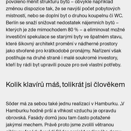
povoleno měnit strukturu bytů – obvykle například
změnou dispozice tak, že se navýší počet pobytových
místností, nebo se doplní byt o druhou koupelnu či WC.
Berlín se snaží snižovat nedostatek nájemních bytů –
kterých je zde mimochodem 80 % – a eliminovat možné
investiční spekulace se starými byty ve špatném stavu,
které šikovný architekt promění v nádherné prostory
jako stvořené pro krátkodobé pronájmy. Nařízení však
postihuje na druhé straně i malé soukromé investory,
kteří by rádi byt upravili pouze pro své vlastní potřeby.
Kolik klavírů máš, tolikrát jsi člověkem
Söder má za sebou také jednu realizaci v Hamburku. „V
Hamburku hodně prší a vlhkost vzduchu je opravdu
obrovská. Fasády domů jsou tam často potažené
jakýmsi mechem. Právě proto jsme zvolili větranou