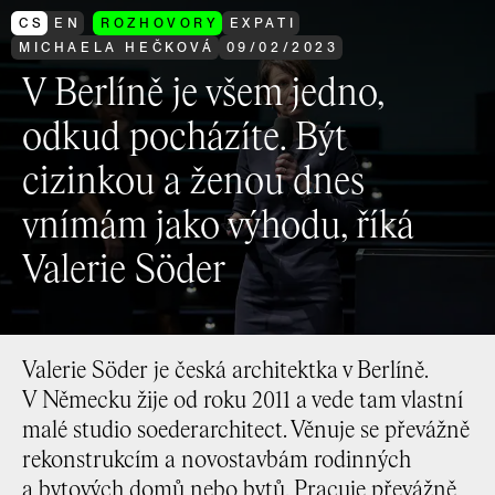
CS
EN
ROZHOVORY
EXPATI
MICHAELA HEČKOVÁ
09
/
02
/
2023
V Berlíně je všem jedno,
odkud pocházíte. Být
cizinkou a ženou dnes
vnímám jako výhodu, říká
Valerie Söder
Valerie Söder je česká architektka v Berlíně.
V Německu žije od roku 2011 a vede tam vlastní
malé studio soederarchitect. Věnuje se převážně
rekonstrukcím a novostavbám rodinných
a bytových domů nebo bytů. Pracuje převážně