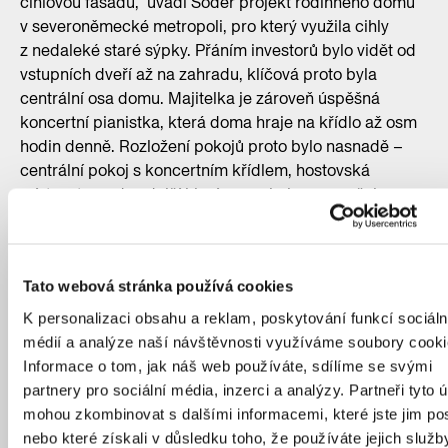
cihlovou fasádu,“ uvádí Söder projekt rodinného domu
v severoněmecké metropoli, pro který využila cihly
z nedaleké staré sýpky. Přáním investorů bylo vidět od
vstupních dveří až na zahradu, klíčová proto byla
centrální osa domu. Majitelka je zároveň úspěšná
koncertní pianistka, která doma hraje na křídlo až osm
hodin denně. Rozložení pokojů proto bylo nasnadě –
centrální pokoj s koncertním křídlem, hostovská
místnost pro dva další klavíry a pokoj pro manžela,
který je natolik stranou a odhlučněný, že je v něm klid.
Tato webová stránka používá cookies
K personalizaci obsahu a reklam, poskytování funkcí sociáln
médií a analýze naší návštěvnosti využíváme soubory cooki
Informace o tom, jak náš web používáte, sdílíme se svými
partnery pro sociální média, inzerci a analýzy. Partneři tyto 
mohou zkombinovat s dalšími informacemi, které jste jim pos
nebo které získali v důsledku toho, že používáte jejich služb