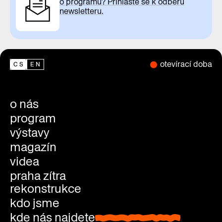
o programu? Přihlaste se k odběru
newsletteru.
otevírací doba
CS
EN
o nás
program
výstavy
magazín
videa
praha zítra
rekonstrukce
kdo jsme
kde nás najdete
kde nás najdete