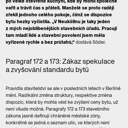
po velké otevřené kuchyni, kde by mohli společně
vařit a trávit čas s přáteli. Manželé se proto raději
zřekli jednoho celého pokoje, čímž se dispozice
bytu hezky vyčistila. „V Neuköllnu je taky jeden
z mých nejoblíbenějších stavebních úřadů. Pracují
tam mladí lidé a stavební povolení jsem měla
vyřízené rychle a bez průtahů,“
dodává Söder.
Paragraf 172 a 173: Zákaz spekulace
a zvyšování standardu bytů
Pravidla stavitelství se ale v posledních letech v Berlíně
mění. Radikální změna struktury, respektive změna
dispozic, která by mohla vést ke zvýšení ceny bytu, už
není všude možná. Paragrafy 172 a 173 stavebního
zákona jasně definují chráněné městské zóny,
konkrétně se jedná o seznam ulic, ve kterých není