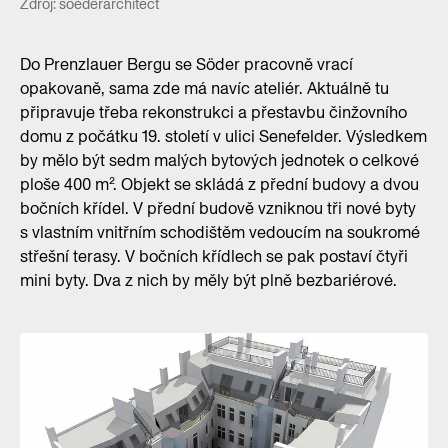
Zdroj: soederarchitect
Do Prenzlauer Bergu se Söder pracovně vrací
opakovaně, sama zde má navíc ateliér. Aktuálně tu
připravuje třeba rekonstrukci a přestavbu činžovního
domu z počátku 19. století v ulici Senefelder. Výsledkem
by mělo být sedm malých bytových jednotek o celkové
ploše 400 m². Objekt se skládá z přední budovy a dvou
bočních křídel. V přední budově vzniknou tři nové byty
s vlastním vnitřním schodištěm vedoucím na soukromé
střešní terasy. V bočních křídlech se pak postaví čtyři
mini byty. Dva z nich by měly být plně bezbariérové.