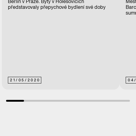
Berlín v Praze. Byty v Holešovicích
Měst
představovaly přepychové bydlení své doby
Barc
summ
21
/
05
/
2020
04