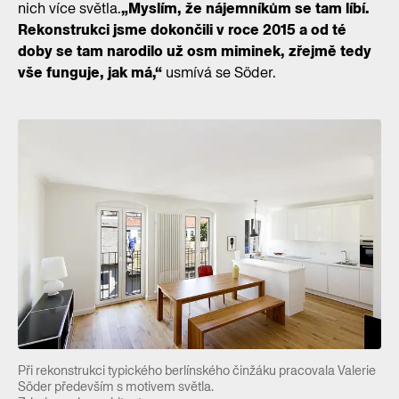
nich více světla.
„Myslím, že nájemníkům se tam líbí.
Rekonstrukci jsme dokončili v roce 2015 a od té
doby se tam narodilo už osm miminek, zřejmě tedy
vše funguje, jak má,“
usmívá se Söder.
Při rekonstrukci typického berlínského činžáku pracovala Valerie
Söder především s motivem světla.