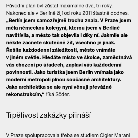
Původní plán byl zůstat maximálně dva, tři roky.
Nakonec ale v Berlíně žijí od roku 2011 šťastně dodnes.
„Berlín jsem samozřejmě trochu znala. V Praze jsem
měla německou kolegyni, kterou jsem v Berlíně
navštívila, a město tak objevila i díky ní. Jakmile ale
někde začnete skutečně žít, všechno je jinak.
Řešíte každodenní záležitosti, město vnímáte
v jiném světle. Hledáte místo ve školce, zaměstnává
vás chození po úřadech, zaplaví vás každodenní
povinnosti. Jako turistka jsem Berlín vnímala jako
moderní metropoli plnou současné architektury.
Jako architektka se ale nyní věnuji převážně
rekonstrukcím,“
říká Söder.
Trpělivost zakázky přináší
V Praze spolupracovala třeba se studiem Cigler Marani