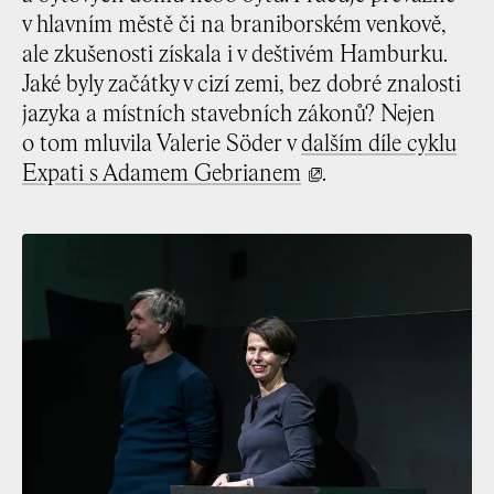
v hlavním městě či na braniborském venkově,
ale zkušenosti získala i v deštivém Hamburku.
Jaké byly začátky v cizí zemi, bez dobré znalosti
jazyka a místních stavebních zákonů? Nejen
o tom mluvila Valerie Söder v
dalším díle cyklu
Expati s Adamem Gebrianem
.