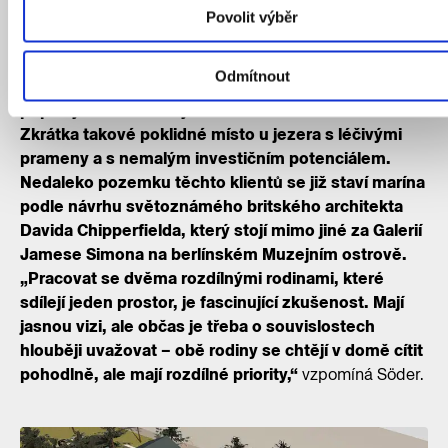
Stále častěji mě oslovují klienti mimo hlavní město.
Povolit výběr
Každá spolková země má ale vlastní stavební zákon,
braniborský jsem se myslím už opravdu naučila,“
Odmítnout
komentuje Söder. Malebné městečko Bad Saarow
popisuje architektka jako braniborské Černošice.
Zkrátka takové poklidné místo u jezera s léčivými
prameny a s nemalým investičním potenciálem.
Nedaleko pozemku těchto klientů se již staví marína
podle návrhu světoznámého britského architekta
Davida Chipperfielda, který stojí mimo jiné za Galerií
Jamese Simona na berlínském Muzejním ostrově.
„Pracovat se dvěma rozdílnými rodinami, které
sdílejí jeden prostor, je fascinující zkušenost. Mají
jasnou vizi, ale občas je třeba o souvislostech
hlouběji uvažovat – obě rodiny se chtějí v domě cítit
pohodlně, ale mají rozdílné priority,“
vzpomíná Söder.