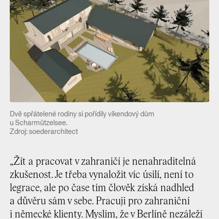
Dvě spřátelené rodiny si pořídily víkendový dům
u Scharmützelsee.
Zdroj: soederarchitect
„Žít a pracovat v zahraničí je nenahraditelná
zkušenost. Je třeba vynaložit víc úsilí, není to
legrace, ale po čase tím člověk získá nadhled
a důvěru sám v sebe. Pracuji pro zahraniční
i německé klienty. Myslím, že v Berlíně nezáleží