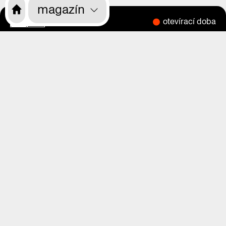
magazín
otevírací doba
CS
EN
o nás
program
výstavy
magazín
videa
praha zítra
rekonstrukce
kdo jsme
kde nás najdete
kde nás najdete
vstupenky
vstupenky
děti, školy, rodiče
přístupnost