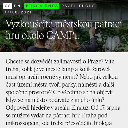
CS
EN
PRAHA DNES
PAVEL FUCHS
17
/
08
/
2021
Vyzkoušejte městskou pátrací
hru okolo CAMPu
Chcete se dozvědět zajímavosti o Praze? Víte
třeba, kolik je ve městě lamp a kolik žárovek
musí opraváři ročně vyměnit? Nebo jak velkou
část území města tvoří parky, náměstí a další
společné prostory? Co všechno se dá objevit,
když se na město podíváte z jiného úhlu?
Odpovědi hledejte v areálu Emauz. Od 17. srpna
se můžete vydat na pátrací hru Praha pod
mikroskopem, kde třeba přesvědčíte biologa