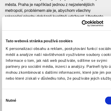
města. Praha je například jednou z nejzelenějších
metropolí, problémem ale je, abychom všechny
rekreační plochy dokázali kvalitně udržovat. Uhodnete,
kolik odborníci v Praze vytipovali městských džunglí?
Možná vás, stejně jako Karla, Anežka namotivuje,
abyste se poohlédli po záhonu v komunitní zahradě. I ty
Tato webová stránka používá cookies
totiž pomáhají lepšímu klimatu v metropoli. Kdo dojde
K personalizaci obsahu a reklam, poskytování funkcí sociáln
až nakonec, může si v CAMPu vyzvednout odměnu
médií a analýze naší návštěvnosti využíváme soubory cooki
a strávit zde zbytek dne stejně jako dva naši hrdinové.
Informace o tom, jak náš web používáte, sdílíme se svými
Všechna zastavení vám zaberou 60 až 90 minut. Trasu
partnery pro sociální média, inzerci a analýzy. Partneři tyto 
můžete projít se skupinou kamarádů, s rodiči či
mohou zkombinovat s dalšími informacemi, které jste jim pos
sourozenci. Pátrací hru zvládne každý od 12 do 99 let.
nebo které získali v důsledku toho, že používáte jejich služb
Výběr
Nutné
souhlasu