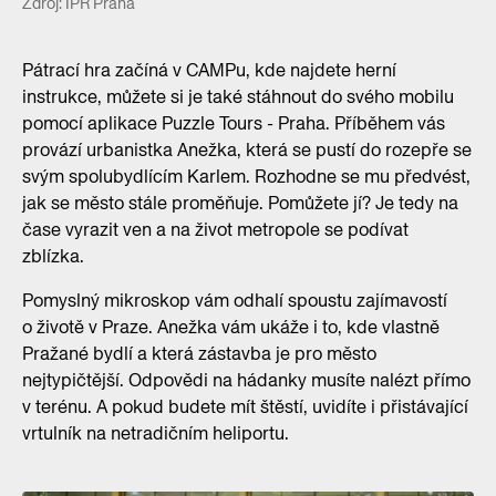
Zdroj: IPR Praha
Pátrací hra začíná v CAMPu, kde najdete herní
instrukce, můžete si je také stáhnout do svého mobilu
pomocí aplikace Puzzle Tours - Praha. Příběhem vás
provází urbanistka Anežka, která se pustí do rozepře se
svým spolubydlícím Karlem. Rozhodne se mu předvést,
jak se město stále proměňuje. Pomůžete jí? Je tedy na
čase vyrazit ven a na život metropole se podívat
zblízka.
Pomyslný mikroskop vám odhalí spoustu zajímavostí
o životě v Praze. Anežka vám ukáže i to, kde vlastně
Pražané bydlí a která zástavba je pro město
nejtypičtější. Odpovědi na hádanky musíte nalézt přímo
v terénu. A pokud budete mít štěstí, uvidíte i přistávající
vrtulník na netradičním heliportu.