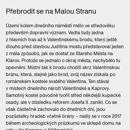
Přebrodit se na Malou Stranu
Území kolem dnešního náměstí mělo ve středověku
především dopravní význam. Vedla tudy jedna
z hlavních tras až k Valentinskému brodu, který ještě
dlouho před stavbou Juditina mostu představoval jeden
z mála způsobů, jak se dostat ze Starého Města na
Klárov. Protože se jednalo o okraj města, nechybělo tu
opevnění. Místní tak k brodu chodili skrz Valentinskou
bránu, která, stejně jako brod, svůj název získala po
románském kostele svatého Valentina. Ten stával
v místech dnešního nároží Valentinské a Kaprovy.
Samotný kostel původně tvořil střed někdejší kupecké
osady, ale v důsledku reforem Josefa II. zanikl. Co se
však částečně zachovalo do dnešních dní, jsou
pozůstatky hradeb včetně brány – našly se v roce 2017
během archeologických průzkumů ve sklepě domu na