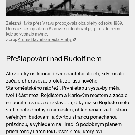
Železná lávka přes Vltavu propojovala oba břehy od roku 1869.
Dnes už nestojí, ale na Klárově se dochoval její pilíř s domkem,
kde se vybíralo mýtné.
Zdroj:
Archiv hlavního města Prahy
Přešlapování nad Rudolfinem
Ale zpátky na konec devatenáctého století, kdy město
začalo připravovat projekt zbrusu nového
Staroměstského nábřeží. První etapu výstavby měla
tvořit část mezi Rejdištěm a Karlovým mostem a začalo
se počítat i s novou zástavbou, díky níž se Rejdiště mělo
stát plnohodnotným náměstím, obklopeným ze tří stran
veřejnými budovami a čtvrtou stranou ponechanou
prázdnou, s výhledem na Hrad. S podobným plánem
přišel tehdy i architekt Josef Zítek, který byl