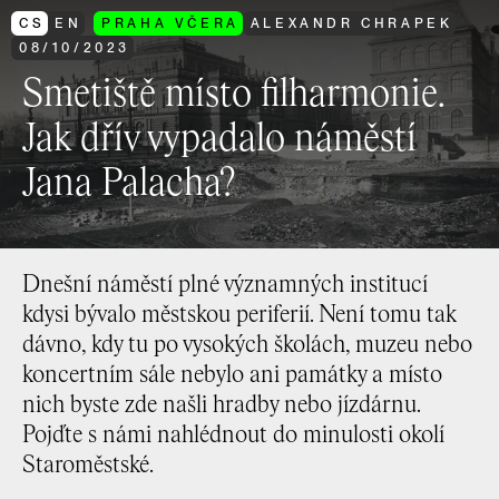
CS
EN
PRAHA VČERA
ALEXANDR CHRAPEK
08
/
10
/
2023
Smetiště místo filharmonie.
Jak dřív vypadalo náměstí
Jana Palacha?
Dnešní náměstí plné významných institucí
kdysi bývalo městskou periferií. Není tomu tak
dávno, kdy tu po vysokých školách, muzeu nebo
koncertním sále nebylo ani památky a místo
nich byste zde našli hradby nebo jízdárnu.
Pojďte s námi nahlédnout do minulosti okolí
Staroměstské.