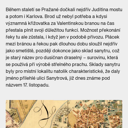
Během staletí se Pražané dočkali nejdřív Juditina mostu
a potom i Karlova. Brod už nebyl potřeba a kdysi
významná křižovatka za Valentinskou branou na čas
přestala plnit svoji důležitou funkci. Možnost překonání
řeky tu ale zůstala, i když jen v podobě přívozu. Plácek
mezi bránou a řekou pak dlouhou dobu sloužil nejdřív
jako smetiště, později dokonce jako sklad sanytru, což
je starý název pro dusičnan draselný – surovinu, která
se používá při výrobě střelného prachu. Sklady sanytru
byly pro místní lokalitu natolik charakteristické, že daly
jméno přilehlé ulici Sanytrová, již dnes známe pod
názvem 17. listopadu.