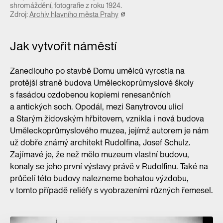
shromáždění, fotografie z roku 1924.
Zdroj:
Archiv hlavního města Prahy
Jak vytvořit náměstí
Zanedlouho po stavbě Domu umělců vyrostla na
protější straně budova Uměleckoprůmyslové školy
s fasádou ozdobenou kopiemi renesančních
a antických soch. Opodál, mezi Sanytrovou ulicí
a Starým židovským hřbitovem, vznikla i nová budova
Uměleckoprůmyslového muzea, jejímž autorem je nám
už dobře známý architekt Rudolfina, Josef Schulz.
Zajímavé je, že než mělo muzeum vlastní budovu,
konaly se jeho první výstavy právě v Rudolfinu. Také na
průčelí této budovy nalezneme bohatou výzdobu,
v tomto případě reliéfy s vyobrazeními různých řemesel.