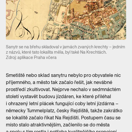
Sanytr se na břehu skladoval v jamách zvaných krechty – jedním
z názvů, které tato lokalita měla, byl také Na Krechtách.
Zdroj: aplikace Praha včera
Smetiště nebo sklad sanytru nebylo pro obyvatele nic
příjemného, a město tak začalo řešit, jak nevábné
prostředí zkultivovat. Nejprve nechalo v sedmnáctém
století vystavět budovu jízdáren, ke které přiléhal
i ohrazený letní plácek fungující coby letní jízdárna –
německy Tummelplatz, česky Rejdiště, takže zakrátko
se lokalitě začalo říkat Na Rejdišti. Postupem času se
místo stalo atraktivnějším, začlenilo se do města
a spolu s tím rostla i potřeba kvalitnějšího propojení