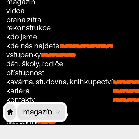
magazín
videa
praha zítra
rekonstrukce
kdo jsme
kde nás najdete
kde nás najdete
vstupenky
vstupenky
děti, školy, rodiče
přístupnost
kavárna, studovna, knihkupectví
kavárna
kariéra
studovn
kontakty
knihkup
pondělí: zavřeno
magazín
úterý—neděle: 9.00—21.00
vstup zdarma
pondělí:
Vyšehradská 51, Praha 2
zavřeno
Areál Emauzského kláštera (mapa)
úterý—
Vyšehradská