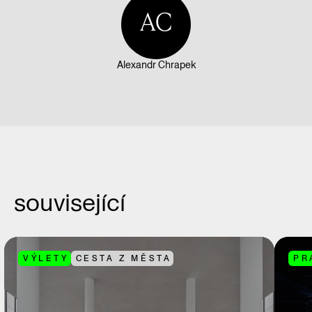
AC
Alexandr Chrapek
související
VÝLETY
CESTA Z MĚSTA
PR