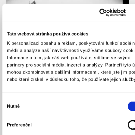
Tato webová stránka používá cookies
K personalizaci obsahu a reklam, poskytování funkcí sociáln
médií a analýze naší návštěvnosti využíváme soubory cooki
Informace o tom, jak náš web používáte, sdílíme se svými
partnery pro sociální média, inzerci a analýzy. Partneři tyto 
mohou zkombinovat s dalšími informacemi, které jste jim pos
nebo které získali v důsledku toho, že používáte jejich služb
Průčelí uměleckoprůmyslového muzea, 1908.
Zdroj:
Archiv hlavního města Prahy
Výběr
Nutné
souhlasu
Centrum vzdělanosti
Preferenční
K přeměně Rejdiště zbýval poslední krok. Východní
část území potřebovala důstojnou stavbu, která by