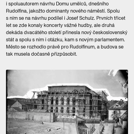
i spoluautorem návrhu Domu umělců, dnešního
Rudolfina, jakožto dominanty nového náměstí. Spolu
s ním se na návrhu podílel i Josef Schulz. Prvních třicet
let se zde konaly koncerty vážné hudby, ale druhá
dekáda dvacátého století přinesla nový československý
stát a spolu s ním i otázku, kam s novým parlamentem.
Město se rozhodlo právě pro Rudolfinum, a budova se
tak musela dočasně přizpůsobit.