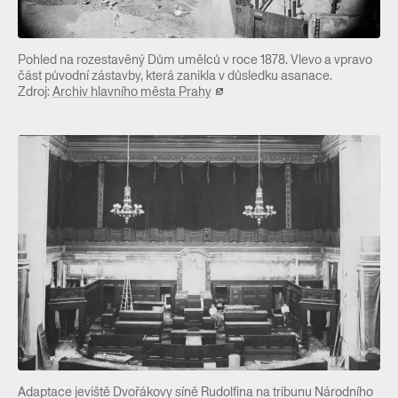
Pohled na rozestavěný Dům umělců v roce 1878. Vlevo a vpravo
část původní zástavby, která zanikla v důsledku asanace.
Zdroj:
Archiv hlavního města Prahy
Adaptace jeviště Dvořákovy síně Rudolfina na tribunu Národního