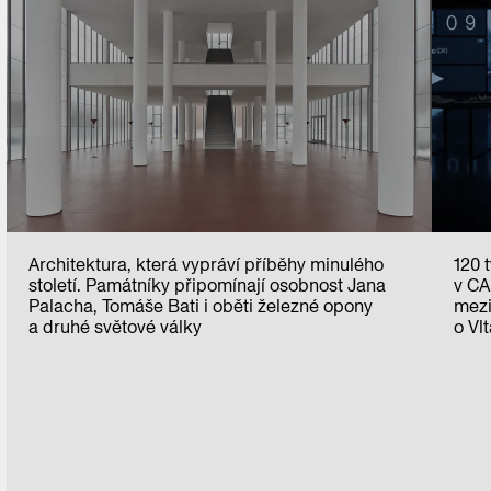
Architektura, která vypráví příběhy minulého
120 t
století. Památníky připomínají osobnost Jana
v CA
Palacha, Tomáše Bati i oběti železné opony
mezi
a druhé světové války
o Vl