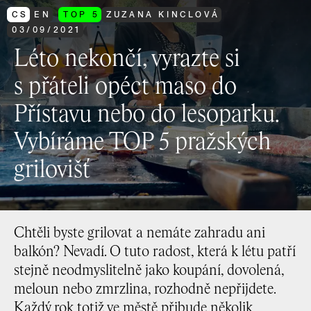
CS
EN
TOP 5
ZUZANA KINCLOVÁ
03
/
09
/
2021
Léto nekončí, vyrazte si
s přáteli opéct maso do
Přístavu nebo do lesoparku.
Vybíráme TOP 5 pražských
grilovišť
Chtěli byste grilovat a nemáte zahradu ani
balkón? Nevadí. O tuto radost, která k létu patří
stejně neodmyslitelně jako koupání, dovolená,
meloun nebo zmrzlina, rozhodně nepřijdete.
Každý rok totiž ve městě přibude několik