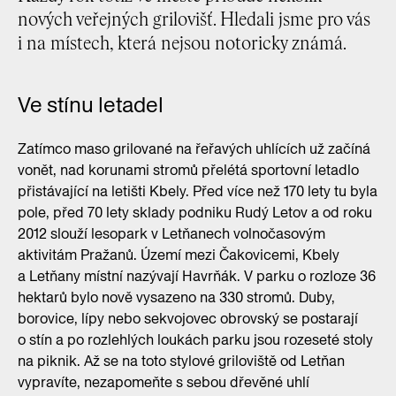
nových veřejných grilovišť. Hledali jsme pro vás
i na místech, která nejsou notoricky známá.
Ve stínu letadel
Zatímco maso grilované na řeřavých uhlících už začíná
vonět, nad korunami stromů přelétá sportovní letadlo
přistávající na letišti Kbely. Před více než 170 lety tu byla
pole, před 70 lety sklady podniku Rudý Letov a od roku
2012 slouží lesopark v Letňanech volnočasovým
aktivitám Pražanů. Území mezi Čakovicemi, Kbely
a Letňany místní nazývají Havrňák. V parku o rozloze 36
hektarů bylo nově vysazeno na 330 stromů. Duby,
borovice, lípy nebo sekvojovec obrovský se postarají
o stín a po rozlehlých loukách parku jsou rozeseté stoly
na piknik. Až se na toto stylové griloviště od Letňan
vypravíte, nezapomeňte s sebou dřevěné uhlí