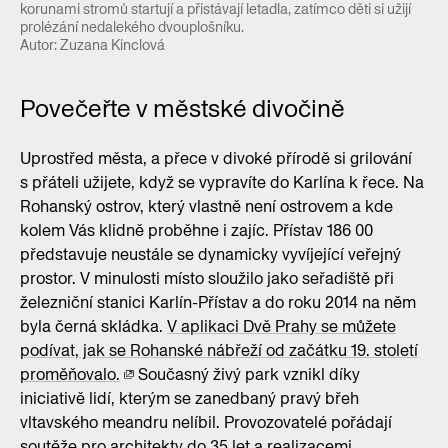
korunami stromů startují a přistávají letadla, zatímco děti si užijí
prolézání nedalekého dvouplošníku.
Autor: Zuzana Kinclová
Povečeřte v městské divočině
Uprostřed města, a přece v divoké přírodě si grilování
s přáteli užijete, když se vypravíte do Karlína k řece. Na
Rohanský ostrov, který vlastně není ostrovem a kde
kolem Vás klidně proběhne i zajíc. Přístav 186 00
představuje neustále se dynamicky vyvíjející veřejný
prostor. V minulosti místo sloužilo jako seřadiště při
železniční stanici Karlín-Přístav a do roku 2014 na něm
byla černá skládka.
V aplikaci Dvě Prahy se můžete
podívat, jak se Rohanské nábřeží od začátku 19. století
proměňovalo.
Současný živý park vznikl díky
iniciativě lidí, kterým se zanedbaný pravý břeh
vltavského meandru nelíbil. Provozovatelé pořádají
soutěže pro architekty do 35 let a realizacemi