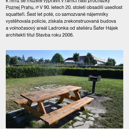
k nimž se můžete vypravit v rámci naší procházky
Poznej Prahu.
V 90. letech 20. století obsadili usedlost
squatteři. Šest let poté, co samozvané nájemníky
vystěhovala policie, získala zrekonstruovaná budova
a volnočasový areál Ladronka od ateliéru Šafer Hájek
architekti titul Stavba roku 2006.