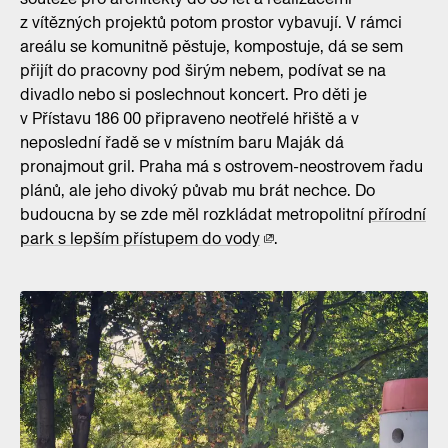
z vítězných projektů potom prostor vybavují. V rámci
areálu se komunitně pěstuje, kompostuje, dá se sem
přijít do pracovny pod širým nebem, podívat se na
divadlo nebo si poslechnout koncert. Pro děti je
v Přístavu 186 00 připraveno neotřelé hřiště a v
neposlední řadě se v místním baru Maják dá
pronajmout gril. Praha má s ostrovem-neostrovem řadu
plánů, ale jeho divoký půvab mu brát nechce. Do
budoucna by se zde měl rozkládat metropolitní
přírodní
park s lepším přístupem do vody
.