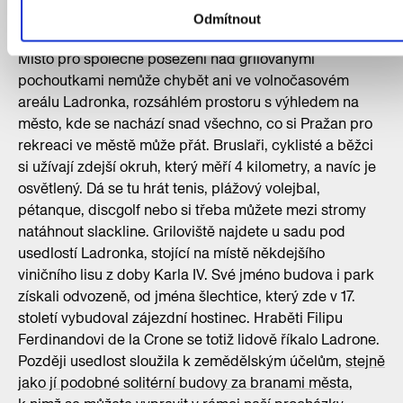
Odměňte se po sportovním výkonu
Odmítnout
Místo pro společné posezení nad grilovanými
pochoutkami nemůže chybět ani ve volnočasovém
areálu Ladronka, rozsáhlém prostoru s výhledem na
město, kde se nachází snad všechno, co si Pražan pro
rekreaci ve městě může přát. Bruslaři, cyklisté a běžci
si užívají zdejší okruh, který měří 4 kilometry, a navíc je
osvětlený. Dá se tu hrát tenis, plážový volejbal,
pétanque, discgolf nebo si třeba můžete mezi stromy
natáhnout slackline. Griloviště najdete u sadu pod
usedlostí Ladronka, stojící na místě někdejšího
viničního lisu z doby Karla IV. Své jméno budova i park
získali odvozeně, od jména šlechtice, který zde v 17.
století vybudoval zájezdní hostinec. Hraběti Filipu
Ferdinandovi de la Crone se totiž lidově říkalo Ladrone.
Později usedlost sloužila k zemědělským účelům,
stejně
jako jí podobné solitérní budovy za branami města,