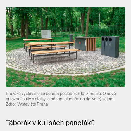
Pražské výstaviště se během posledních let změnilo. O nové
grilovací pulty a stolky je během slunečních dní velký zájem.
Zdroj: Výstaviště Praha
Táborák v kulisách paneláků