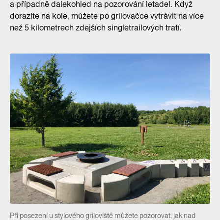
a případně dalekohled na pozorování letadel. Když
dorazíte na kole, můžete po grilovačce vytrávit na více
než 5 kilometrech zdejších singletrailových tratí.
Při posezení u stylového griloviště můžete pozorovat, jak nad