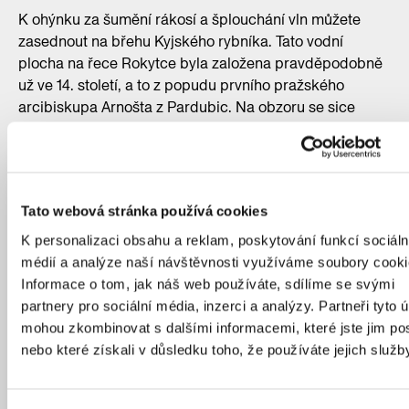
K ohýnku za šumění rákosí a šplouchání vln můžete
zasednout na břehu Kyjského rybníka. Tato vodní
plocha na řece Rokytce byla založena pravděpodobně
už ve 14. století, a to z popudu prvního pražského
arcibiskupa Arnošta z Pardubic. Na obzoru se sice
rýsují panelové domy, ale okolí vodní hladiny si
zachovává příjemnou venkovskou atmosféru. Letní
grilování v Kyjích si můžete zpestřit koupáním či jízdou
na paddleboardu. A pokud vlastníte rybářský lístek,
Tato webová stránka používá cookies
nezapomeňte si s sebou vzít prut. Na rybníku se smí
provozovat sportovní rybaření. Pro ty, kteří nemají chuť
K personalizaci obsahu a reklam, poskytování funkcí sociáln
rozdělávat oheň, ale o piknik na břehu rybníka by stáli,
médií a analýze naší návštěvnosti využíváme soubory cooki
je na hrázi menší vodní plochy přichystáno několik stolů
Informace o tom, jak náš web používáte, sdílíme se svými
s lavicemi. Nedaleko rybníka leží románský kostel sv.
partnery pro sociální média, inzerci a analýzy. Partneři tyto 
Bartoloměje nebo rozhledna Doubravka od Martina
mohou zkombinovat s dalšími informacemi, které jste jim pos
Rajniše, nominovaná na Českou cenu za architekturu
nebo které získali v důsledku toho, že používáte jejich služb
v roce 2020. Obě tato místa
můžete prozkoumat třeba
v rámci naší trasy Poznej Prahu
.