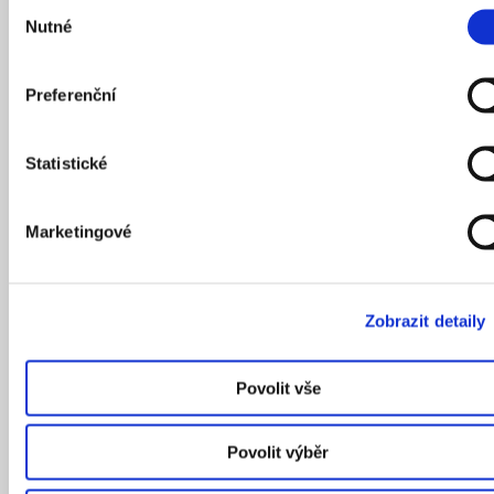
Výběr
Nutné
souhlasu
Preferenční
Statistické
Marketingové
Zobrazit detaily
Povolit vše
Ani paneláky v pozadí nenarušují poklidnou venkovskou
atmosféru v okolí rybníků.
Autor: Zuzana Kinclová
Povolit výběr