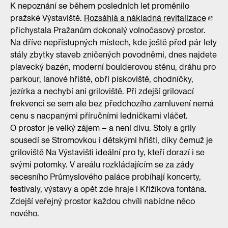
K nepoznání se během posledních let proměnilo
pražské Výstaviště.
Rozsáhlá a nákladná revitalizace
přichystala Pražanům dokonalý volnočasový prostor.
Na dříve nepřístupných místech, kde ještě před pár lety
stály zbytky staveb zničených povodněmi, dnes najdete
plavecký bazén, moderní boulderovou stěnu, dráhu pro
parkour, lanové hřiště, obří pískoviště, chodníčky,
jezírka a nechybí ani griloviště. Při zdejší grilovací
frekvenci se sem ale bez předchozího zamluvení nemá
cenu s nacpanými příručními ledničkami vláčet.
O prostor je velký zájem – a není divu. Stoly a grily
sousedí se Stromovkou i dětskými hřišti, díky čemuž je
griloviště Na Výstavišti ideální pro ty, kteří dorazí i se
svými potomky. V areálu rozkládajícím se za zády
secesního Průmyslového paláce probíhají koncerty,
festivaly, výstavy a opět zde hraje i Křižíkova fontána.
Zdejší veřejný prostor každou chvíli nabídne něco
nového.