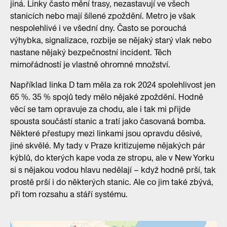
jiná. Linky často mění trasy, nezastavují ve všech
stanicích nebo mají šílené zpoždění. Metro je však
nespolehlivé i ve všední dny. Často se porouchá
výhybka, signalizace, rozbije se nějaký starý vlak nebo
nastane nějaký bezpečnostní incident. Těch
mimořádností je vlastně ohromné množství.
Například linka D tam měla za rok 2024 spolehlivost jen
65 %. 35 % spojů tedy mělo nějaké zpoždění. Hodně
věcí se tam opravuje za chodu, ale i tak mi přijde
spousta součástí stanic a tratí jako časovaná bomba.
Některé přestupy mezi linkami jsou opravdu děsivé,
jiné skvělé. My tady v Praze kritizujeme nějakých pár
kýblů, do kterých kape voda ze stropu, ale v New Yorku
si s nějakou vodou hlavu nedělají – když hodně prší, tak
prostě prší i do některých stanic. Ale co jim také zbývá,
při tom rozsahu a stáří systému.