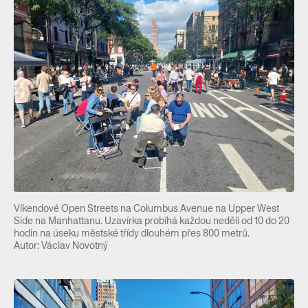
Víkendové Open Streets na Columbus Avenue na Upper West
Side na Manhattanu. Uzavírka probíhá každou neděli od 10 do 20
hodin na úseku městské třídy dlouhém přes 800 metrů.
Autor: Václav Novotný