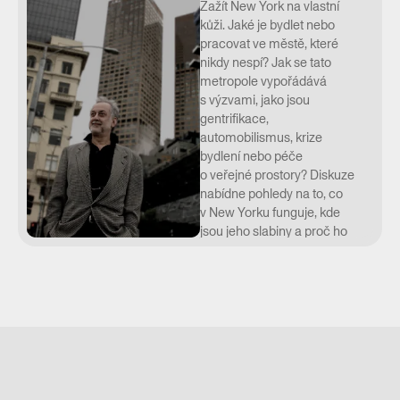
Zažít New York na vlastní
kůži. Jaké je bydlet nebo
pracovat ve městě, které
nikdy nespí? Jak se tato
metropole vypořádává
s výzvami, jako jsou
gentrifikace,
automobilismus, krize
bydlení nebo péče
o veřejné prostory? Diskuze
nabídne pohledy na to, co
v New Yorku funguje, kde
jsou jeho slabiny a proč ho
lidé milují. Co formuje
charakter a podobu tohoto
ikonického města? A čím
se může inspirovat Praha?
Večer nabídne pohledy
hostů, kteří New York i naše
hlavní město dobře znají.
Součástí bude také reflexe
díla architektonického