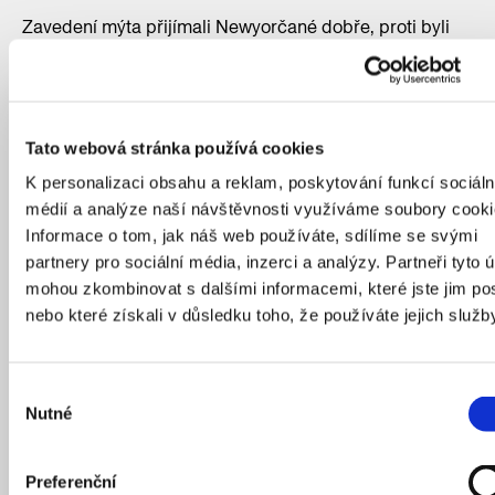
Zavedení mýta přijímali Newyorčané dobře, proti byli
hlavně obyvatelé New Jersey. První čísla ukazují ve
všední dny asi 7% nárůst využití metra a 6%
u expresních autobusů. O víkendu jsou nárůsty 12 % u
metra a 21 % u autobusů. Jízdu autobusy se v prvních
Tato webová stránka používá cookies
týdnech roku zatím podařilo zrychlit o 1 až 10 minut,
K personalizaci obsahu a reklam, poskytování funkcí sociáln
největší úspora je právě při dojezdu z New Jersey. Za
médií a analýze naší návštěvnosti využíváme soubory cooki
první dva týdny klesl počet nehod o 48 % a zranění při
Informace o tom, jak náš web používáte, sdílíme se svými
nehodách o 27 %. Mimochodem New York dokonce již
partnery pro sociální média, inzerci a analýzy. Partneři tyto 
v roce 2014 zavedl plošnou max. povolenou rychlost 40
mohou zkombinovat s dalšími informacemi, které jste jim pos
km/h (25 mph) z důvodu snížení počtu následků nehod.
nebo které získali v důsledku toho, že používáte jejich služb
Je ale otázka, co udělá s mýtným nová americká
administrativa, prezident Trump se už nechal slyšet, že
jej zruší, i když na to nemá legálně právo, a jeho první
Výběr
pokus už je dokonce u soudu. Legálnost mýta už
Nutné
souhlasu
nicméně mnoho soudních procesů potvrdilo. Může ale
utnout veškeré federální peníze, což by asi narušilo
rozpočet města či MTA.
Preferenční