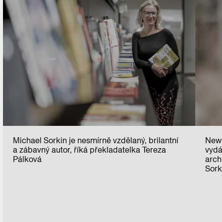
Michael Sorkin je nesmírně vzdělaný, brilantní
New 
a zábavný autor, říká překladatelka Tereza
vydá
Pálková
arch
Sork