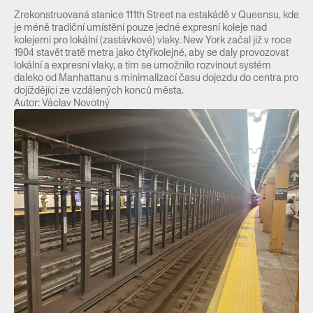
Zrekonstruovaná stanice 111th Street na estakádě v Queensu, kde
je méně tradiční umístění pouze jedné expresní koleje nad
kolejemi pro lokální (zastávkové) vlaky. New York začal již v roce
1904 stavět tratě metra jako čtyřkolejné, aby se daly provozovat
lokální a expresní vlaky, a tím se umožnilo rozvinout systém
daleko od Manhattanu s minimalizací času dojezdu do centra pro
dojíždějící ze vzdálených konců města.
Autor: Václav Novotný