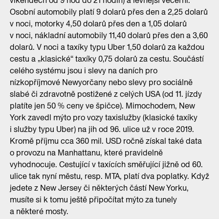
víkendech od 9 hod do 21 hodin) a levnější večerní.
Osobní automobily platí 9 dolarů přes den a 2,25 dolarů
v noci, motorky 4,50 dolarů přes den a 1,05 dolarů
v noci, nákladní automobily 11,40 dolarů přes den a 3,60
dolarů. V noci a taxíky typu Uber 1,50 dolarů za každou
cestu a „klasické“ taxíky 0,75 dolarů za cestu. Součástí
celého systému jsou i slevy na daních pro
nízkopříjmové Newyorčany nebo slevy pro sociálně
slabé či zdravotně postižené z celých USA (od 11. jízdy
platíte jen 50 % ceny ve špičce). Mimochodem, New
York zavedl mýto pro vozy taxislužby (klasické taxíky
i služby typu Uber) na jih od 96. ulice už v roce 2019.
Kromě příjmu cca 360 mil. USD ročně získal také data
o provozu na Manhattanu, které pravidelně
vyhodnocuje. Cestující v taxících směřující jižně od 60.
ulice tak nyní městu, resp. MTA, platí dva poplatky. Když
jedete z New Jersey či některých částí New Yorku,
musíte si k tomu ještě připočítat mýto za tunely
a některé mosty.