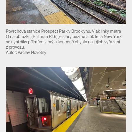
Povrchová stanice Prospect Park v Brooklynu. Vlak linky metra
Q na obrázku (Pullman R46) je starý bezmála 50 let a New York
se nyní díky příjmům z mýta konečně chystá na jejich vyřazení
z provozu.
Autor: Václav Novotný