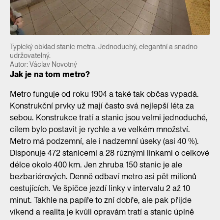
Typický obklad stanic metra. Jednoduchý, elegantní a snadno
udržovatelný.
Autor: Václav Novotný
Jak je na tom metro?
Metro funguje od roku 1904 a také tak občas vypadá.
Konstrukční prvky už mají často svá nejlepší léta za
sebou. Konstrukce tratí a stanic jsou velmi jednoduché,
cílem bylo postavit je rychle a ve velkém množství.
Metro má podzemní, ale i nadzemní úseky (asi 40 %).
Disponuje 472 stanicemi a 28 různými linkami o celkové
délce okolo 400 km. Jen zhruba 150 stanic je ale
bezbariérových. Denně odbaví metro asi pět milionů
cestujících. Ve špičce jezdí linky v intervalu 2 až 10
minut. Takhle na papíře to zní dobře, ale pak přijde
víkend a realita je kvůli opravám tratí a stanic úplně