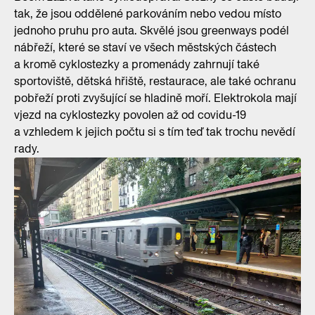
tak, že jsou oddělené parkováním nebo vedou místo
jednoho pruhu pro auta. Skvělé jsou greenways podél
nábřeží, které se staví ve všech městských částech
a kromě cyklostezky a promenády zahrnují také
sportoviště, dětská hřiště, restaurace, ale také ochranu
pobřeží proti zvyšující se hladině moří. Elektrokola mají
vjezd na cyklostezky povolen až od covidu-19
a vzhledem k jejich počtu si s tím teď tak trochu nevědí
rady.