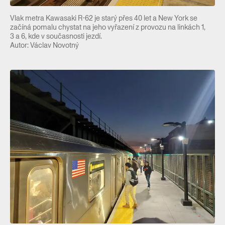
Vlak metra Kawasaki R-62 je starý přes 40 let a New York se
začíná pomalu chystat na jeho vyřazení z provozu na linkách 1,
3 a 6, kde v současnosti jezdí.
Autor: Václav Novotný