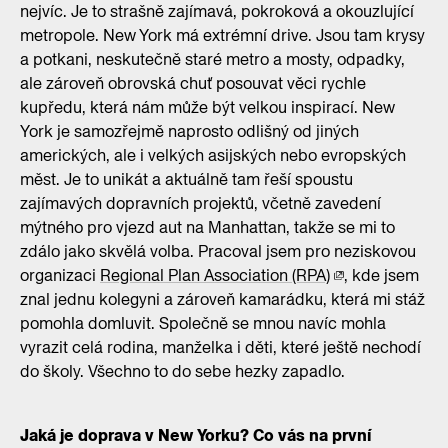
nejvíc. Je to strašně zajímavá, pokroková a okouzlující
metropole. New York má extrémní drive. Jsou tam krysy
a potkani, neskutečně staré metro a mosty, odpadky,
ale zároveň obrovská chuť posouvat věci rychle
kupředu, která nám může být velkou inspirací. New
York je samozřejmě naprosto odlišný od jiných
amerických, ale i velkých asijských nebo evropských
měst. Je to unikát a aktuálně tam řeší spoustu
zajímavých dopravních projektů, včetně zavedení
mýtného pro vjezd aut na Manhattan, takže se mi to
zdálo jako skvělá volba. Pracoval jsem pro neziskovou
organizaci
Regional Plan Association (RPA)
, kde jsem
znal jednu kolegyni a zároveň kamarádku, která mi stáž
pomohla domluvit. Společně se mnou navíc mohla
vyrazit celá rodina, manželka i děti, které ještě nechodí
do školy. Všechno to do sebe hezky zapadlo.
Jaká je doprava v New Yorku? Co vás na první