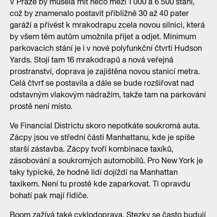
V Praze by musela mít něco mezi 1 000 a 6 500 stání,
což by znamenalo postavit přibližně 30 až 40 pater
garáží a přivést k mrakodrapu zcela novou silnici, která
by všem těm autům umožnila přijet a odjet. Minimum
parkovacích stání je i v nové polyfunkční čtvrti Hudson
Yards. Stojí tam 16 mrakodrapů a nová veřejná
prostranství, doprava je zajištěna novou stanicí metra.
Celá čtvrť se postavila a dále se bude rozšiřovat nad
odstavným vlakovým nádražím, takže tam na parkování
prostě není místo.
Ve Financial Districtu skoro nepotkáte soukromá auta.
Zácpy jsou ve střední části Manhattanu, kde je spíše
starší zástavba. Zácpy tvoří kombinace taxíků,
zásobování a soukromých automobilů. Pro New York je
taky typické, že hodně lidí dojíždí na Manhattan
taxíkem. Není tu prostě kde zaparkovat. Ti opravdu
bohatí pak mají řidiče.
Boom zažívá také cyklodoprava. Stezky se často budují