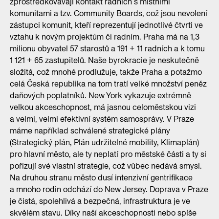
zprostředkovávají kontakt radních s místními
komunitami a tzv. Community Boards, což jsou nevolení
zástupci komunit, kteří reprezentují jednotlivé čtvrti ve
vztahu k novým projektům či radním. Praha má na 1,3
milionu obyvatel 57 starostů a 191 + 11 radních a k tomu
1 121 + 65 zastupitelů. Naše byrokracie je neskutečně
složitá, což mnohé prodlužuje, takže Praha a potažmo
celá Česká republika na tom tratí velké množství peněz
daňových poplatníků. New York vykazuje extrémně
velkou akceschopnost, má jasnou celoměstskou vizi
a velmi, velmi efektivní systém samosprávy. V Praze
máme například schválené strategické plány
(Strategický plán, Plán udržitelné mobility, Klimaplán)
pro hlavní město, ale ty neplatí pro městské části a ty si
pořizují své vlastní strategie, což vůbec nedává smysl.
Na druhou stranu město dusí intenzivní gentrifikace
a mnoho rodin odchází do New Jersey. Doprava v Praze
je čistá, spolehlivá a bezpečná, infrastruktura je ve
skvělém stavu. Díky naší akceschopnosti nebo spíše