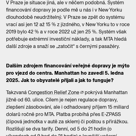
V Praze je situace jiná, ale v něčem podobná. Systém
financování dopravy je podle mě u nás i v New Yorku
dlouhodobě neudržitelný. V Praze se zpět do systému
vrací asi jen 12 až 15 % z jízdného, v New Yorku to v roce
2019 bylo 42 % a v roce 2022 už jen 25 %. Systém však
potřebuje extrémní investiční náklady, a tak MTA hledá
další zdroje a snaží se „zatočit“ s černými pasažéry.
Dalším zdrojem financování veřejné dopravy je mýto
pro vjezd do centra. Manhattan ho zavedl 5. ledna
2025. Jak to obyvatelé přijali a jak to funguje?
Takzvaná
Congestion Relief Zone
pokrývá Manhattan
jižně od 60. ulice. Cílem je nejen regulace dopravy,
zlepšení zásobování, ale i odhadovaný příjem 15 miliard
dolarů ročně pro MTA. Platba probíhá přes E-ZPASS
(čipová jednotka v autě za sklem) či poštou s přirážkou.
Rozlišují se dva tarify. Denní, od 5 do 21 hodin (o