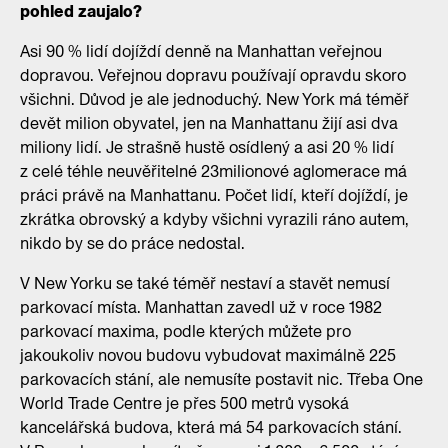
pohled zaujalo?
Asi 90 % lidí dojíždí denně na Manhattan veřejnou
dopravou. Veřejnou dopravu používají opravdu skoro
všichni. Důvod je ale jednoduchý. New York má téměř
devět milion obyvatel, jen na Manhattanu žijí asi dva
miliony lidí. Je strašně hustě osídlený a asi 20 % lidí
z celé téhle neuvěřitelné 23milionové aglomerace má
práci právě na Manhattanu. Počet lidí, kteří dojíždí, je
zkrátka obrovský a kdyby všichni vyrazili ráno autem,
nikdo by se do práce nedostal.
V New Yorku se také téměř nestaví a stavět nemusí
parkovací místa. Manhattan zavedl už v roce 1982
parkovací maxima, podle kterých můžete pro
jakoukoliv novou budovu vybudovat maximálně 225
parkovacích stání, ale nemusíte postavit nic. Třeba One
World Trade Centre je přes 500 metrů vysoká
kancelářská budova, která má 54 parkovacích stání.