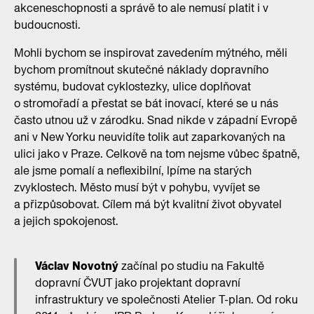
akceneschopnosti a správě to ale nemusí platit i v
budoucnosti.
Mohli bychom se inspirovat zavedením mýtného, měli
bychom promítnout skutečné náklady dopravního
systému, budovat cyklostezky, ulice doplňovat
o stromořadí a přestat se bát inovací, které se u nás
často utnou už v zárodku. Snad nikde v západní Evropě
ani v New Yorku neuvidíte tolik aut zaparkovaných na
ulici jako v Praze. Celkově na tom nejsme vůbec špatně,
ale jsme pomalí a neflexibilní, lpíme na starých
zvyklostech. Město musí být v pohybu, vyvíjet se
a přizpůsobovat. Cílem má být kvalitní život obyvatel
a jejich spokojenost.
​​Václav Novotný
začínal po studiu na Fakultě
dopravní ČVUT jako projektant dopravní
infrastruktury ve společnosti Atelier T-plan. Od roku