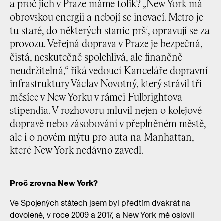
a proč jich v Praze máme tolik? „New York má
obrovskou energii a nebojí se inovací. Metro je
tu staré, do některých stanic prší, opravují se za
provozu. Veřejná doprava v Praze je bezpečná,
čistá, neskutečně spolehlivá, ale finančně
neudržitelná,“ říká vedoucí Kanceláře dopravní
infrastruktury Václav Novotný, který strávil tři
měsíce v New Yorku v rámci Fulbrightova
stipendia. V rozhovoru mluvil nejen o kolejové
dopravě nebo zásobování v přeplněném městě,
ale i o novém mýtu pro auta na Manhattan,
které New York nedávno zavedl.
Proč zrovna New York?
Ve Spojených státech jsem byl předtím dvakrát na
dovolené, v roce 2009 a 2017, a New York mě oslovil