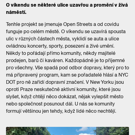
O víkendu se některé ulice uzavřou a promění v živá
náměstí.
Tenhle projekt se jmenuje Open Streets a od covidu
funguje po celém městě. O víkendu se uzavírá spousta
ulic v různých částech města, vyklidí se auta a ulice
ovládnou koncerty, sporty, posezení a živé umění.
Někdy to pořádají přímo komunity, někdy majitelé
prodejen, barů či kaváren. Každopádně je to příjemné
pro všechny. Vše spadá pod odbor dopravy, který pro to
má připravený program, kam se pořadatelé hlásí a NYC
DOT pro ně zařídí dopravní značení. V New Yorku jsou
oproti Praze neskutečně aktivní komunity, které jsou
slyšet, když chtějí něco dokázat, nějak vylepšit město
nebo společnost posunout dál. U nás se komunity
formují většinou jen tehdy, když lidé něco nechtějí.