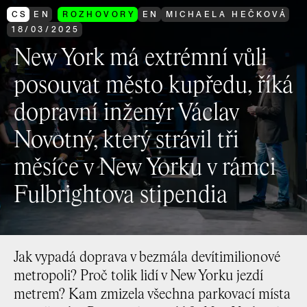
CS
EN
ROZHOVORY
EN
MICHAELA HEČKOVÁ
18
/
03
/
2025
New York má extrémní vůli
posouvat město kupředu, říká
dopravní inženýr Václav
Novotný, který strávil tři
měsíce v New Yorku v rámci
Fulbrightova stipendia
Jak vypadá doprava v bezmála devítimilionové
metropoli? Proč tolik lidí v New Yorku jezdí
metrem? Kam zmizela všechna parkovací místa