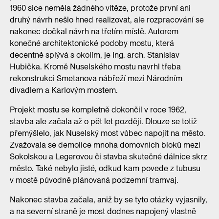
1960 sice neměla žádného vítěze, protože první ani
druhý návrh nešlo hned realizovat, ale rozpracování se
nakonec dočkal návrh na třetím místě. Autorem
konečné architektonické podoby mostu, která
decentně splývá s okolím, je Ing. arch. Stanislav
Hubička. Kromě Nuselského mostu navrhl třeba
rekonstrukci Smetanova nábřeží mezi Národním
divadlem a Karlovým mostem.
Projekt mostu se kompletně dokončil v roce 1962,
stavba ale začala až o pět let později. Dlouze se totiž
přemýšlelo, jak Nuselský most vůbec napojit na město.
Zvažovala se demolice mnoha domovních bloků mezi
Sokolskou a Legerovou či stavba skutečné dálnice skrz
město. Také nebylo jisté, odkud kam povede z tubusu
v mostě původně plánovaná podzemní tramvaj.
Nakonec stavba začala, aniž by se tyto otázky vyjasnily,
a na severní straně je most dodnes napojený vlastně