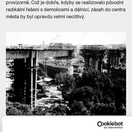
provizorně. Což je dobře, kdyby se realizovalo původní
radikální řešení s demolicemi a dálnicí, zásah do centra
města by byl opravdu velmi necitlivý.
Stavba mostu v roce 1969. Pracovalo se v opravdu velkých
výškách, pro Prahu to byla nevídaná podívaná.