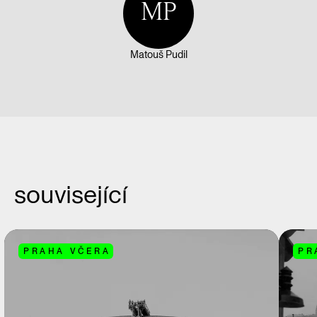
MP
Matouš Pudil
související
PRAHA VČERA
PR