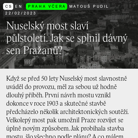
CS
EN
PRAHA VČERA
MATOUŠ PUDIL
22
/
02
/
2023
Nuselský most slaví
půlstoletí. Jak se splnil dávný
sen Pražanů?
Když se před 50 lety Nuselský most slavnostně
uváděl do provozu, měl za sebou už hodně
dlouhý příběh. První návrh mostu vznikl
dokonce v roce 1903 a skutečné stavbě
předcházelo několik architektonických soutěží.
Velkolepý most pak umožnil Praze rozvíjet se
úplně novým způsobem. Jak probíhala stavba
mostu, šlo všechno podle plánu? A co málem