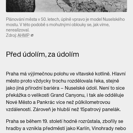
Plánování města v 50. letech, úplně vpravo je model Nuselského
mostu. V této podobě s mohutnými oblouky se, jak víme,
nerealizoval.
Zdroj:
AHMP
Před údolím, za údolím
Praha má výjimečnou polohu ve vltavské kotlině. Hlavní
město proto vždycky trochu rozdělovala řeka, stejně
jako jiná přírodní bariéra – Nuselské údolí. Není to sice
překážka o velikosti Grand Canyonu, i tak ale odděluje
Nové Město a Pankrác více než půlkilometrovou
vzdáleností. Zároveň je hlubší než 15patrový panelák.
Praha se během 19. století hodně rozrůstala, zbořily se
hradby a vznikla předměstí jako Karlín, Vinohrady nebo