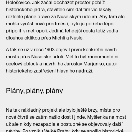
Holešovice. Jak začal docházet prostor poblíž
historického jádra, stavitele čím dál tím víc lákaly
rozlehlé pláně právě za Nuselským údolím. Aby tam ale
mohla vyrůst nová předměstí, bylo je potřeba lépe
připojit k metropoli. Jediná tehdejší cesta totiž vedla
dlouhou oklikou přes Michli a Nusle.
A tak se už v roce 1903 objevil první konkrétní návrh
mostu přes Nuselské údolí. Měl to být monumentální
ocelový oblouk a navrhl ho Jaroslav Marjanko, autor
historického zastřešení hlavního nádraží.
Plány, plány, plány
Na tak nákladný projekt ale bylo ještě brzy, místa pro
nové čtvrti se zatím našlo dost i jinde. Myšlenka na most
už ale nikdy nezapadla a postupně se objevovaly další
návrhy. Po vzniku Velké Prahy, kdy se spojilo historické