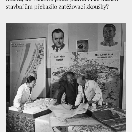
stavbařům překazilo zatěžovací zkoušky?