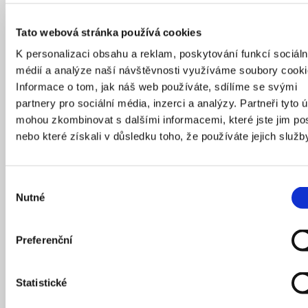
Zdroj:
AHMP
Tato webová stránka používá cookies
Tanky a metro
K personalizaci obsahu a reklam, poskytování funkcí sociáln
médií a analýze naší návštěvnosti využíváme soubory cooki
Informace o tom, jak náš web používáte, sdílíme se svými
Stavba proběhla poměrně rychle a už v roce 1970
partnery pro sociální média, inzerci a analýzy. Partneři tyto 
pevnost mostu zkoušelo 66 tanků. Přitom se musel
mohou zkombinovat s dalšími informacemi, které jste jim pos
značně změnit projekt, plánované tramvaje totiž
nebo které získali v důsledku toho, že používáte jejich služb
v tubusu nahradilo metro. A to rovnou to sovětské
s obzvlášť těžkými vozy, takže se do mostu musel vložit
speciální ocelový nosník o váze přes 800 tun. Ten tíhu
Výběr
vlaků rovnoměrně roznáší, má ale také jednu speciální
Nutné
souhlasu
funkci. Nechtěně totiž funguje jako výborná anténa pro
rozhlasovou stanici Praha – ta totiž vysílá na vlnové
délce, která odpovídá délce roštu. A tak když probíhaly
Preferenční
zatěžovací zkoušky, muselo se počkat na noc, kdy
stanice nevysílala, protože její signál by kompletně
Statistické
překryl ten, který přijímaly citlivé měřicí přístroje.