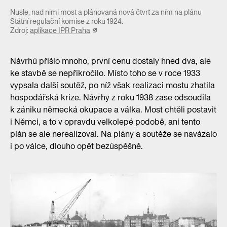
Nusle, nad nimi most a plánovaná nová čtvrť za ním na plánu
Státní regulační komise z roku 1924.
Zdroj:
aplikace IPR Praha
Návrhů přišlo mnoho, první cenu dostaly hned dva, ale
ke stavbě se nepřikročilo. Místo toho se v roce 1933
vypsala další soutěž, po níž však realizaci mostu zhatila
hospodářská krize. Návrhy z roku 1938 zase odsoudila
k zániku německá okupace a válka. Most chtěli postavit
i Němci, a to v opravdu velkolepé podobě, ani tento
plán se ale nerealizoval. Na plány a soutěže se navázalo
i po válce, dlouho opět bezúspěšně.