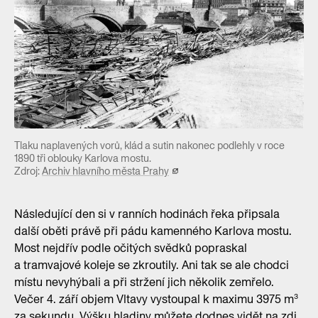
Tlaku naplavených vorů, klád a sutin nakonec podlehly v roce
1890 tři oblouky Karlova mostu.
Zdroj:
Archiv hlavního města Prahy
Následující den si v ranních hodinách řeka připsala
další oběti právě při pádu kamenného Karlova mostu.
Most nejdřív podle očitých svědků popraskal
a tramvajové koleje se zkroutily. Ani tak se ale chodci
místu nevyhýbali a při stržení jich několik zemřelo.
Večer 4. září objem Vltavy vystoupal k maximu 3975 m³
za sekundu. Výšku hladiny můžete dodnes vidět na zdi