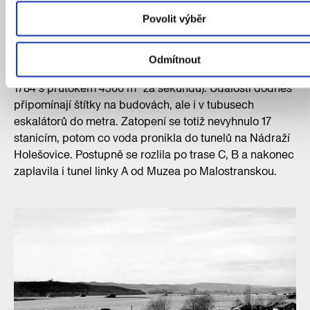
Staroměstské náměstí, kam podle záznamů sahala za
Povolit výběr
poslední tisíciletí jen třikrát – v letech 1432, 1655 a 1784.
S průtokem 5300 m³ za sekundu, na kterém Vltava
kulminovala, se katastrofa zapsala jako nejhorší ve
Odmítnout
známé historii (dosud prvenství držela povodeň z roku
1784 s průtokem 4500 m³ za sekundu). Události dodnes
připomínají štítky na budovách, ale i v tubusech
eskalátorů do metra. Zatopení se totiž nevyhnulo 17
stanicím, potom co voda pronikla do tunelů na Nádraží
Holešovice. Postupně se rozlila po trase C, B a nakonec
zaplavila i tunel linky A od Muzea po Malostranskou.