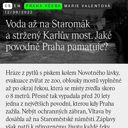
CS
EN
PRAHA VČERA
MARIE VALENTOVÁ
12
/
08
/
2022
Voda až na Staromák
a stržený Karlův most. Jaké
povodně Praha pamatuje?
Hráze z pytlů s pískem kolem Novotného lávky,
evakuace zvířat ze zoo, oblouky mostů vyplněné
až po okraj řekou, která se místy zvedla skoro
o 8 metrů. Přesně tak vypadala před 20 lety
jedna z největších povodní, kterou kdy Praha
zažila. Nebýt ochranných zábran, Vltava by
dosáhla až na Staroměstské náměstí. Záplavy
však patří k přirozenému životu každé řeky