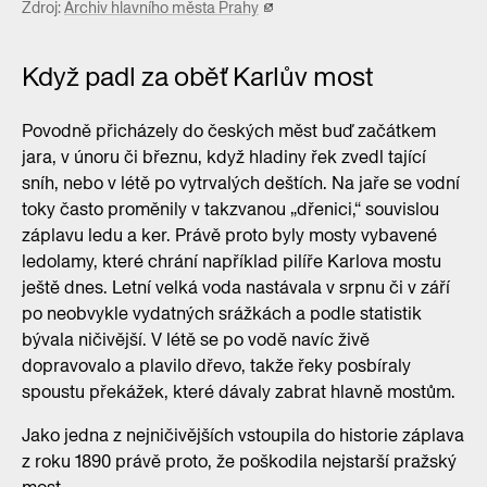
Zdroj:
Archiv hlavního města Prahy
Když padl za oběť Karlův most
Povodně přicházely do českých měst buď začátkem
jara, v únoru či březnu, když hladiny řek zvedl tající
sníh, nebo v létě po vytrvalých deštích. Na jaře se vodní
toky často proměnily v takzvanou „dřenici,“ souvislou
záplavu ledu a ker. Právě proto byly mosty vybavené
ledolamy, které chrání například pilíře Karlova mostu
ještě dnes. Letní velká voda nastávala v srpnu či v září
po neobvykle vydatných srážkách a podle statistik
bývala ničivější. V létě se po vodě navíc živě
dopravovalo a plavilo dřevo, takže řeky posbíraly
spoustu překážek, které dávaly zabrat hlavně mostům.
Jako jedna z nejničivějších vstoupila do historie záplava
z roku 1890 právě proto, že poškodila nejstarší pražský