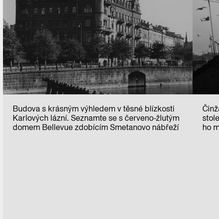
Budova s krásným výhledem v těsné blízkosti
Činž
Karlových lázní. Seznamte se s červeno-žlutým
stol
domem Bellevue zdobícím Smetanovo nábřeží
ho m