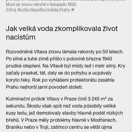
Most se znovu otevřel v listopadu 1892.
Zdroj:
Archiv hlavního města Prahy
Jak velká voda zkomplikovala život
nacistům
Rozvodněná Vltava znovu lámala rekordy po 50 letech.
Po silné a tuhé zimě přišlo v polovině března 1940
prudké oteplení. Na Vltavě byl místy led i metr silný. Kry
začaly praskat, tát, daly se do pohybu a ucpávaly
koryto řeky. Rok po vyhlášení protektorátu zasáhla
Prahu nejhorší jarní povodeň století.
Kulminační průtok Vltavy v Praze činil 3 245 m³ za
sekundu. Škodu však spíš než voda působily veliké
kusy ledu, jež demolovaly stavby hlavně podél nízkých
břehů. V Praze měly problémy hlavně v Modřanech,
Braníku nebo v Troji, zatímco centru se větší újma