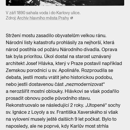
V září 1890 sahala voda i do Karlovy ulice.
Zdroj:
Archiv hlavního města Prahy
Stržení mostu zasadilo obyvatelům velkou ránu.
Národní listy katastrofu prohlásily za nejhorší, která
národ postihla od požáru Národního divadla. Oprava
tak byla prioritou. Úkol dostal na starost uznávaný
architekt Josef Hlávka, který v Praze postavil například
Zemskou porodnici u sv. Apolináře. Rozproudila se
debata, jestli mostu vrátit jeho historickou podobu,
nebo jestli dostavenou část „nezmodernizovat“
a nerozšířit mostní oblouky. Hlávkovi se však podařilo
prosadit obnovu podle původního stavu.
Rekonstruovalo se následující 2 roky. „Utopené“ sochy
sv. Ignáce z Loyoly a sv. Františka Xaverského si však
na vylovení musely ještě dalších 9 let počkat. Bylo to
naposledy, ale ne poprvé, kdy Karlův most strhla