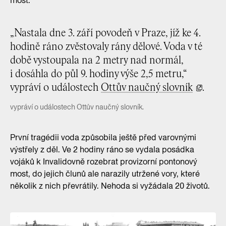
most.
„Nastala dne 3. září povodeň v Praze, jíž ke 4.
hodině ráno zvěstovaly rány dělové. Voda v té
době vystoupala na 2 metry nad normál,
i dosáhla do půl 9. hodiny výše 2,5 metru,“
vypráví o událostech
Ottův naučný slovník
.
vypráví o událostech Ottův naučný slovník.
První tragédii voda způsobila ještě před varovnými
výstřely z děl. Ve 2 hodiny ráno se vydala posádka
vojáků k Invalidovně rozebrat provizorní pontonový
most, do jejich člunů ale narazily utržené vory, které
několik z nich převrátily. Nehoda si vyžádala 20 životů.