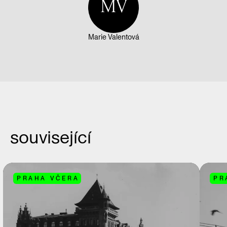
MV
Marie Valentová
související
PRAHA VČERA
PR