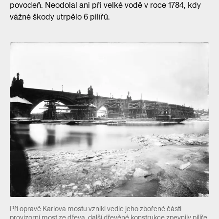
povodeň. Neodolal ani při velké vodě v roce 1784, kdy
vážné škody utrpělo 6 pilířů.
Při opravě Karlova mostu vznikl vedle jeho zbořené části
provizorní most ze dřeva, další dřevěné konstrukce zpevnily pilíře.