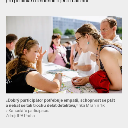
pro politické rozhodnutí o jeho realizaci.
„Dobrý participátor potřebuje empatii, schopnost se ptát
a nebát se tak trochu dělat detektiva,“
říká Milan Brlík
z Kanceláře participace.
Zdroj: IPR Praha