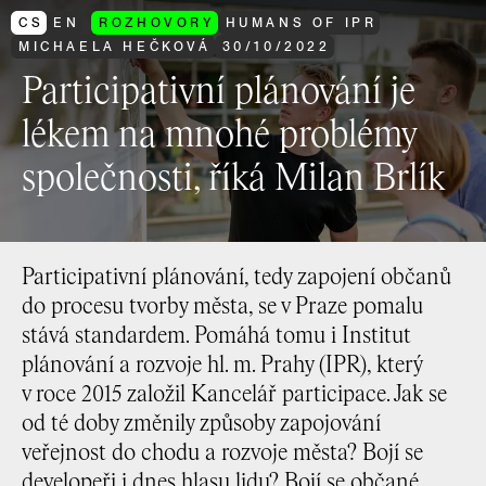
CS
EN
ROZHOVORY
HUMANS OF IPR
MICHAELA HEČKOVÁ
30
/
10
/
2022
Participativní plánování je
lékem na mnohé problémy
společnosti, říká Milan Brlík
Participativní plánování, tedy zapojení občanů
do procesu tvorby města, se v Praze pomalu
stává standardem. Pomáhá tomu i Institut
plánování a rozvoje hl. m. Prahy (IPR), který
v roce 2015 založil Kancelář participace. Jak se
od té doby změnily způsoby zapojování
veřejnost do chodu a rozvoje města? Bojí se
developeři i dnes hlasu lidu? Bojí se občané