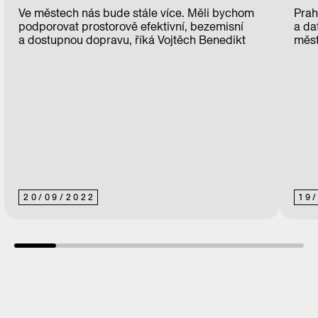
Ve městech nás bude stále více. Měli bychom
Prah
podporovat prostorově efektivní, bezemisní
a da
a dostupnou dopravu, říká Vojtěch Benedikt
měst
20
/
09
/
2022
19