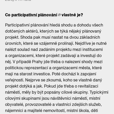
Co
participativní plánování
vlastně je?
Participativní plánování hledá shodu a dohodu všech
dotčených aktérů, kterých se týká nějaký plánovaný
projekt. Shoda pak musí nastat na dvou základních
úrovních, které se vzájemně prolínají. Nejdříve je nutné
nalézt soulad nad zadáním projektu mezi institucemi
a organizacemi, které projekt zadávají a investují do
něj. V případě Prahy jde třeba o nalezení shody mezi
politickou reprezentací a organizacemi města, které
mají na starost investice. Poté dochází k zapojení
veřejnosti. Nejprve se zkoumá, koho se vlastně daný
projekt dotýká a jak. Pokud jde třeba o revitalizaci
náměstí, měly by být popsány cílové skupiny. Typickými
cílovými skupinami jsou návštěvníci náměstí, místní
obyvatelé, provozovatelé a vlastníci zdejších služeb,
nájemníci a majitelé nemovitostí, místní škola, děti