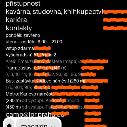
přístupnost
kavárna, studovna, knihkupectví
kavárna
kariéra
studovn
kontakty
knihkup
pondělí: zavřeno
úterý—neděle: 9.00—21.00
vstup zdarma
pondělí:
Vyšehradská 51, Praha 2
zavřeno
Areál Emauzského kláštera (mapa)
úterý—
Vyšehradská
Tram: zastávka Moráň (140 m)
neděle: 9.00
51, Praha 2
2, 3, 10, 14, 16, 18, 24, 92, 93, 95, 96, 98.
—21.00
Areál
Tram:
Bus: zastávka Karlovo náměstí (260 m)
vstup
Emauzského
zastávka
176, 904, 907, 908, 910.
zdarma
Bus: zastávka
kláštera
Moráň
Metro: Karlovo náměstí
Karlovo náměstí
(mapa)
(140 m)
(280 m)
od výstupu Karlovo náměstí
(260 m)
2, 3, 10,
(450 m)
od výstupu Palackého náměstí
176, 904, 907,
14, 16, 18,
Metro:
camp@ipr.praha.eu
908, 910.
24, 92,
Karlovo
93, 95,
náměstí
+420 770 141 547
magazín
96, 98.
(280 m)
od