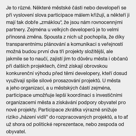
Je to různé. Některé městské části nebo developeři se
při vyslovení slova participace málem křižují, a někteří ji
mají tak dobře „zmáklou“, že jsou nám rovnocennými
partnery. Zejména u velkých developerů je to velmi
přínosná změna. Spousta z nich už pochopila, že díky
transparentnímu plánování a komunikaci s veřejností
možná budou první dva tři projekty složitější, ale
jakmile se to naučí, zajistí jim to důvěru města i občanů
při dalších projektech, čímž získají obrovskou
konkurenční výhodu před těmi developery, kteří dosud
využívají spíše silové prosazování projektů. U města
a jeho organizací, a u městských částí zejména,
participace umožňuje lepší koordinaci s investičními
organizacemi města a získávání podpory obyvatel pro
nové projekty. Participace zkrátka výrazně snižuje
riziko „házení vidlí“ do rozpracovaných projektů, a to ať
už shora od politické reprezentace, nebo zespoda od
obyvatel.