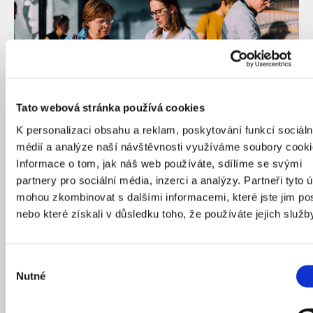
Tato webová stránka používá cookies
K personalizaci obsahu a reklam, poskytování funkcí sociáln
médií a analýze naší návštěvnosti využíváme soubory cooki
Slavnostní vyhlášení výsledků mezinárodní architektonické
soutěže na podobu Vltavské filharmonie doprovázela informační
Informace o tom, jak náš web používáte, sdílíme se svými
kampaň přímo na místě.
partnery pro sociální média, inzerci a analýzy. Partneři tyto 
Zdroj: IPR Praha
mohou zkombinovat s dalšími informacemi, které jste jim pos
nebo které získali v důsledku toho, že používáte jejich služb
Na kterém projektu ses toho naučil nejvíce?
Nejvíc samozřejmě na těch prvních.
Vybíralka na
Výběr
Černém Mostě
byla asi nejpoučnější, protože jsme si
Nutné
souhlasu
ji ve spolupráci s MČ Praha 14 celou od začátku
vymysleli, připravili i zrealizovali. Udělali jsme pár chyb,