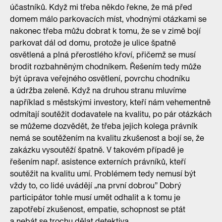
účastníků. Když mi třeba někdo řekne, že má před
domem málo parkovacích míst, vhodnými otázkami se
nakonec třeba můžu dobrat k tomu, že se v zimě bojí
parkovat dál od domu, protože je ulice špatně
osvětlená a plná přerostlého křoví, přičemž se musí
brodit rozbahněným chodníkem. Řešením tedy může
být úprava veřejného osvětlení, povrchu chodníku
a údržba zeleně. Když na druhou stranu mluvíme
například s městskými investory, kteří nám vehementně
odmítají soutěžit dodavatele na kvalitu, po pár otázkách
se můžeme dozvědět, že třeba jejich kolega právník
nemá se soutěžením na kvalitu zkušenost a bojí se, že
zakázku vysoutěží špatně. V takovém případě je
řešením např. asistence externích právníků, kteří
soutěžit na kvalitu umí. Problémem tedy nemusí být
vždy to, co lidé uvádějí „na první dobrou” Dobrý
participátor tohle musí umět odhalit a k tomu je
zapotřebí zkušenost, empatie, schopnost se ptát
a nebát se trochu dělat detektiva.