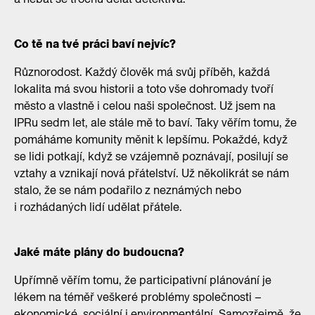
Co tě na tvé práci baví nejvíc?
Různorodost. Každý člověk má svůj příběh, každá
lokalita má svou historii a toto vše dohromady tvoří
město a vlastně i celou naši společnost. Už jsem na
IPRu sedm let, ale stále mě to baví. Taky věřím tomu, že
pomáháme komunity měnit k lepšímu. Pokaždé, když
se lidi potkají, když se vzájemně poznávají, posilují se
vztahy a vznikají nová přátelství. Už několikrát se nám
stalo, že se nám podařilo z neznámých nebo
i rozhádaných lidí udělat přátele.
Jaké máte plány do budoucna?
Upřímně věřím tomu, že participativní plánování je
lékem na téměř veškeré problémy společnosti –
ekonomické, sociální i environmentální. Samozřejmě, že