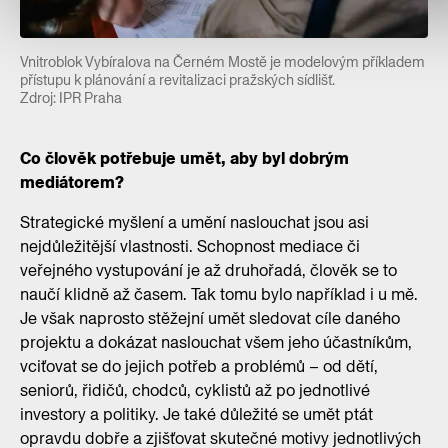
Vnitroblok Vybíralova na Černém Mostě je modelovým příkladem
přístupu k plánování a revitalizaci pražských sídlišť.
Zdroj: IPR Praha
Co člověk potřebuje umět, aby byl dobrým
mediátorem?
Strategické myšlení a umění naslouchat jsou asi
nejdůležitější vlastnosti. Schopnost mediace či
veřejného vystupování je až druhořadá, člověk se to
naučí klidně až časem. Tak tomu bylo například i u mě.
Je však naprosto stěžejní umět sledovat cíle daného
projektu a dokázat naslouchat všem jeho účastníkům,
vciťovat se do jejich potřeb a problémů – od dětí,
seniorů, řidičů, chodců, cyklistů až po jednotlivé
investory a politiky. Je také důležité se umět ptát
opravdu dobře a zjišťovat skutečné motivy jednotlivých