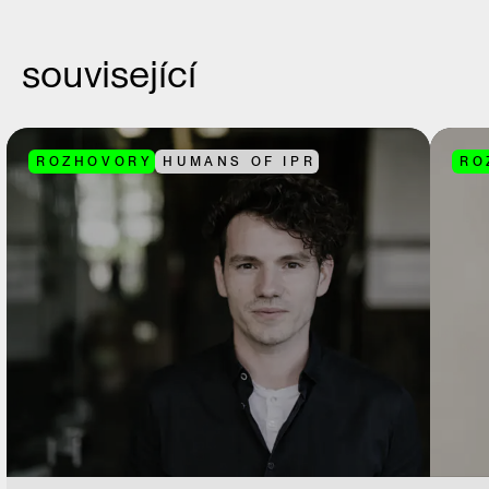
související
ROZHOVORY
HUMANS OF IPR
RO