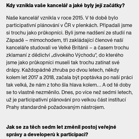
Kdy vznikla vaše kancelář a jaké byly její začátky?
Naše kancelář vznikla v roce 2015. V té době bylo
participativní plánování v ČR v plenkách. Připadali jsme
si trochu jako průkopníci. Byli jsme nadšení ze studií na
Západě – mimochodem, tři zakládající členové naší
kanceláře studovali ve Velké Británii – a časem trochu
zklamaní z dědictví „divokého Východu“, do kterého
jsme jako průkopníci museli tak trochu zatínat své
drápy. Každopádně zhruba po dvou letech, někdy
kolem let 2017 a 2018, začala být poptávka po naší práci
tak velká, že nám z toho šla hlava kolem… A od té doby
se to vlastně nezměnilo. Dnes, po více než sedmi letech,
už je participativní plánování pro velkou část institucí
Prahy standardně požadovaným nástrojem.
Jak se za těch sedm let změnil postoj veřejné
správy a developerů k participaci?