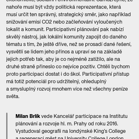
nahoře musí být vždy politická reprezentace, která
musí určit ten správný, strategický směr, jako například
snižování emisí CO2 nebo začleňování vyloučených
lokalit a komunit. Participativní plánování pak nabízí
skvělý nástroj, jak lokální komunity zapojit do daného
tématu s tím, že ještě dříve, než se prosadí dané řešení,
vysvětlí se lidem jeho přínos a upraví se na základě
jejich potřeb tak, aby je co nejméně zatížilo, ale na
druhé straně přineslo co nejvíce pozitiv. Chtěli bychom
proto participaci dostat i do škol. Participativní přístup
má totiž potenciál pro udržitelný, ohleduplný
a smysluplný rozvoj mnohem více než všechny peníze
světa.
Milan Brlík
vede Kancelář participace na Institutu
plánování a rozvoje hl. m. Prahy od roku 2016.
Vystudoval geografii na londýnské King’s College
a regeneraci měst na University College London.