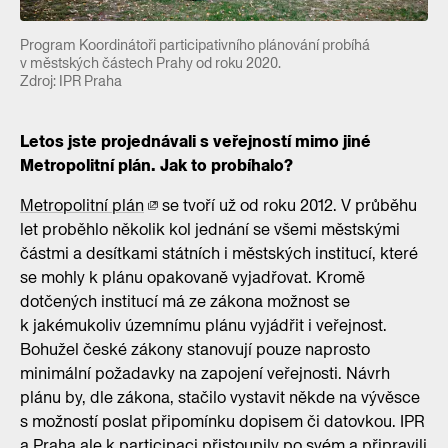
Program Koordinátoři participativního plánování probíhá
v městských částech Prahy od roku 2020.
Zdroj: IPR Praha
Letos jste projednávali s veřejností mimo jiné
Metropolitní plán. Jak to probíhalo?
Metropolitní plán
se tvoří už od roku 2012. V průběhu
let proběhlo několik kol jednání se všemi městskými
částmi a desítkami státních i městských institucí, které
se mohly k plánu opakovaně vyjadřovat. Kromě
dotčených institucí má ze zákona možnost se
k jakémukoliv územnímu plánu vyjádřit i veřejnost.
Bohužel české zákony stanovují pouze naprosto
minimální požadavky na zapojení veřejnosti. Návrh
plánu by, dle zákona, stačilo vystavit někde na vývěsce
s možností poslat připomínku dopisem či datovkou. IPR
a Praha ale k participaci přistoupily po svém a připravili