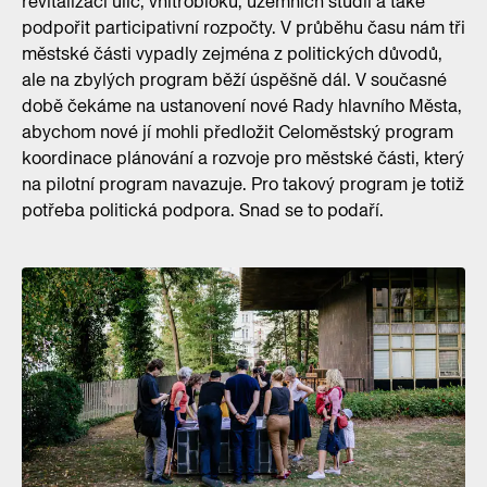
revitalizací ulic, vnitrobloků, územních studií a také
podpořit participativní rozpočty. V průběhu času nám tři
městské části vypadly zejména z politických důvodů,
ale na zbylých program běží úspěšně dál. V současné
době čekáme na ustanovení nové Rady hlavního Města,
abychom nové jí mohli předložit Celoměstský program
koordinace plánování a rozvoje pro městské části, který
na pilotní program navazuje. Pro takový program je totiž
potřeba politická podpora. Snad se to podaří.