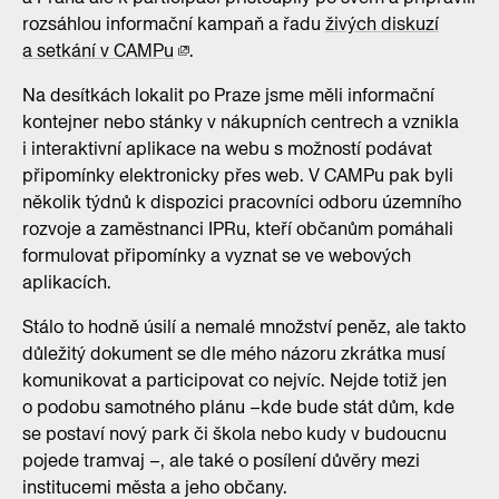
rozsáhlou informační kampaň a řadu
živých diskuzí
a setkání v CAMPu
.
Na desítkách lokalit po Praze jsme měli informační
kontejner nebo stánky v nákupních centrech a vznikla
i interaktivní aplikace na webu s možností podávat
připomínky elektronicky přes web. V CAMPu pak byli
několik týdnů k dispozici pracovníci odboru územního
rozvoje a zaměstnanci IPRu, kteří občanům pomáhali
formulovat připomínky a vyznat se ve webových
aplikacích.
Stálo to hodně úsilí a nemalé množství peněz, ale takto
důležitý dokument se dle mého názoru zkrátka musí
komunikovat a participovat co nejvíc. Nejde totiž jen
o podobu samotného plánu –kde bude stát dům, kde
se postaví nový park či škola nebo kudy v budoucnu
pojede tramvaj –, ale také o posílení důvěry mezi
institucemi města a jeho občany.