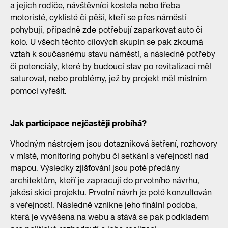
a jejich rodiče, návštěvníci kostela nebo třeba
motoristé, cyklisté či pěší, kteří se přes náměstí
pohybují, případně zde potřebují zaparkovat auto či
kolo. U všech těchto cílových skupin se pak zkoumá
vztah k současnému stavu náměstí, a následně potřeby
či potenciály, které by budoucí stav po revitalizaci měl
saturovat, nebo problémy, jež by projekt měl místním
pomoci vyřešit.
Jak participace nejčastěji probíhá?
Vhodným nástrojem jsou dotazníková šetření, rozhovory
v místě, monitoring pohybu či setkání s veřejností nad
mapou. Výsledky zjišťování jsou poté předány
architektům, kteří je zapracují do prvotního návrhu,
jakési skici projektu. Prvotní návrh je poté konzultován
s veřejností. Následně vznikne jeho finální podoba,
která je vyvěšena na webu a stává se pak podkladem