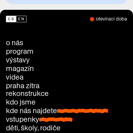
otevírací doba
CS
EN
o nás
program
výstavy
magazín
videa
praha zítra
rekonstrukce
kdo jsme
kde nás najdete
kde nás najdete
vstupenky
vstupenky
děti, školy, rodiče