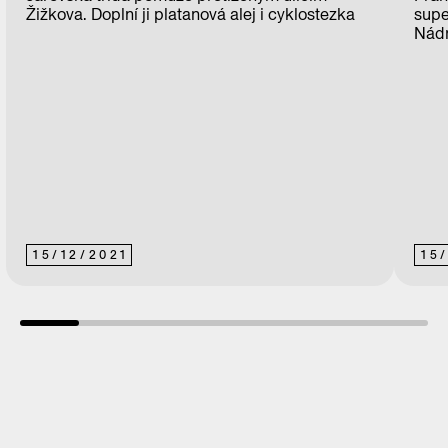
Žižkova. Doplní ji platanová alej i cyklostezka
supe
Nádr
15
/
12
/
2021
15