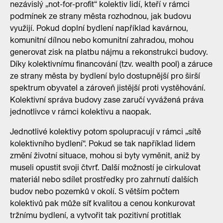
nezávislý „not-for-profit“ kolektiv lidí, kteří v rámci
podmínek ze strany města rozhodnou, jak budovu
využijí. Pokud doplní bydlení například kavárnou,
komunitní dílnou nebo komunitní zahradou, mohou
generovat zisk na platbu nájmu a rekonstrukci budovy.
Díky kolektivnímu financování (tzv. wealth pool) a záruce
ze strany města by bydlení bylo dostupnější pro širší
spektrum obyvatel a zároveň jistější proti vystěhování.
Kolektivní správa budovy zase zaručí vyvážená práva
jednotlivce v rámci kolektivu a naopak.
Jednotlivé kolektivy potom spolupracují v rámci „sítě
kolektivního bydlení“. Pokud se tak například lidem
změní životní situace, mohou si byty vyměnit, aniž by
museli opustit svoji čtvrť. Další možností je cirkulovat
materiál nebo sdílet prostředky pro zahrnutí dalších
budov nebo pozemků v okolí. S větším počtem
kolektivů pak může síť kvalitou a cenou konkurovat
tržnímu bydlení, a vytvořit tak pozitivní protitlak