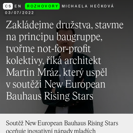
CS
EN
ROZHOVORY
MICHAELA HEČKOVÁ
03
/
07
/
2022
Zakládejme družstva, stavme
na principu baugruppe,
tvořme not-for-profit
kolektivy, říká architekt
Martin Mráz, který uspěl
v soutěži New European
Bauhaus Rising Stars
Soutěž New European Bauhaus Rising Stars
oceňuje inovativní nápady mladých