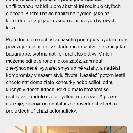
unifikovanou nabídku pro abstraktní rodinu o čtyřech
členech. K tomu navíc nahlíží na bydlení jako na
komoditu, což je jádro všech současných bytových
krizí.
Promítnutí této reality do našeho přístupu k bydlení tedy
považuji za zásadní. Zakládejme družstva, stavme jako
baugruppe, tvořme not-for-profit kolektivy! V nich
můžeme sdílet ekonomickou zátěž, zahrnout
znevýhodněné, vytvářet smysluplné vztahy, a nedělat
kompromisy v našem stylu života. Nezáleží potom jestli
chcete mít doma zlaté kohoutky nebo sdílet jednu
kuchyň v deseti lidech. Pokud máte možnost se
realizovat, budete svoje bydlení i udržovat. A praxe
ukazuje, že environmentální zodpovědnost v těchto
projektech přichází automaticky.