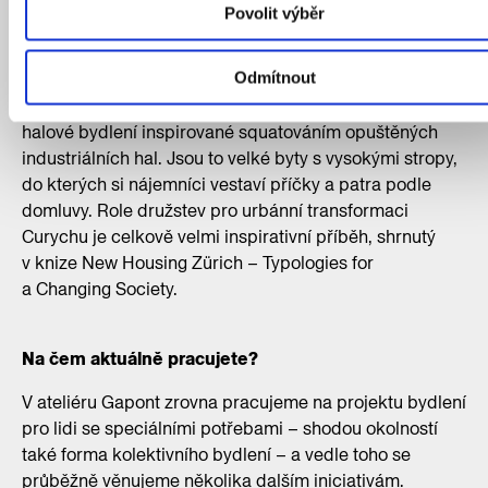
roky experimentují například s klastrovým bydlením. To
Povolit výběr
je forma sdíleného bydlení s hierarchií soukromých
a sdílených prostor, kde například tři rodiny sdílí jednu
velikou kuchyň a dva obýváky. Kolektiv Kalkbreite
Odmítnout
nedávno dokončil projekt Zollhaus, kde poprvé testují
halové bydlení inspirované squatováním opuštěných
industriálních hal. Jsou to velké byty s vysokými stropy,
do kterých si nájemníci vestaví příčky a patra podle
domluvy. Role družstev pro urbánní transformaci
Curychu je celkově velmi inspirativní příběh, shrnutý
v knize New Housing Zürich – Typologies for
a Changing Society.
Na čem aktuálně pracujete?
V ateliéru Gapont zrovna pracujeme na projektu bydlení
pro lidi se speciálními potřebami – shodou okolností
také forma kolektivního bydlení – a vedle toho se
průběžně věnujeme několika dalším iniciativám.