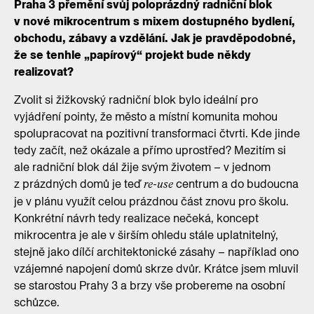
Praha 3 přemění svůj poloprázdný radniční blok
v nové mikrocentrum s mixem dostupného bydlení,
obchodu, zábavy a vzdělání. Jak je pravděpodobné,
že se tenhle „papírový“ projekt bude někdy
realizovat?
Zvolit si žižkovský radniční blok bylo ideální pro
vyjádření pointy, že město a místní komunita mohou
spolupracovat na pozitivní transformaci čtvrti. Kde jinde
tedy začít, než okázale a přímo uprostřed? Mezitím si
ale radniční blok dál žije svým životem – v jednom
z prázdných domů je teď
centrum a do budoucna
re-use
je v plánu využít celou prázdnou část znovu pro školu.
Konkrétní návrh tedy realizace nečeká, koncept
mikrocentra je ale v širším ohledu stále uplatnitelný,
stejně jako dílčí architektonické zásahy – například ono
vzájemné napojení domů skrze dvůr. Krátce jsem mluvil
se starostou Prahy 3 a brzy vše probereme na osobní
schůzce.