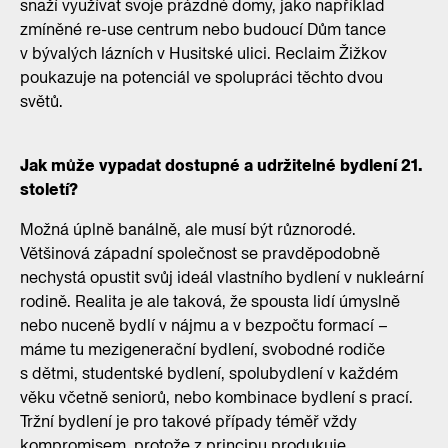
snaží využívat svoje prázdné domy, jako například
zmíněné re-use centrum nebo budoucí Dům tance
v bývalých lázních v Husitské ulici. Reclaim Žižkov
poukazuje na potenciál ve spolupráci těchto dvou
světů.
Jak může vypadat dostupné a udržitelné bydlení 21.
století?
Možná úplně banálně, ale musí být různorodé.
Většinová západní společnost se pravděpodobně
nechystá opustit svůj ideál vlastního bydlení v nukleární
rodině. Realita je ale taková, že spousta lidí úmyslně
nebo nuceně bydlí v nájmu a v bezpočtu formací –
máme tu mezigenerační bydlení, svobodné rodiče
s dětmi, studentské bydlení, spolubydlení v každém
věku včetně seniorů, nebo kombinace bydlení s prací.
Tržní bydlení je pro takové případy téměř vždy
kompromisem, protože z principu produkuje