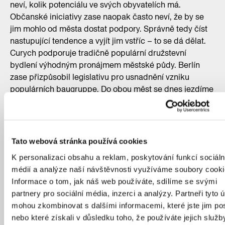
neví, kolik potenciálu ve svých obyvatelích má.
Občanské iniciativy zase naopak často neví, že by se
jim mohlo od města dostat podpory. Správně tedy číst
nastupující tendence a vyjít jim vstříc – to se dá dělat.
Curych podporuje tradičně populární družstevní
bydlení výhodným pronájmem městské půdy. Berlín
zase přizpůsobil legislativu pro usnadnění vzniku
populárních baugruppe. Do obou měst se dnes jezdíme
dívat na progresivní příklady inovativního bydlení.
Studoval jste v zahraničí, kde nyní žijete. Jak to
Tato webová stránka používá cookies
vypadá s bytovou situací ve Švýcarsku,
Lichtenštejnsku a Rakousku?
K personalizaci obsahu a reklam, poskytování funkcí sociáln
médií a analýze naší návštěvnosti využíváme soubory cooki
Bakaláře jsem studoval v Praze a magistra
Informace o tom, jak náš web používáte, sdílíme se svými
v Lichtenštejnsku, kde nyní pracuji, bydlím ale
partnery pro sociální média, inzerci a analýzy. Partneři tyto 
v rakouském Feldkirchu a předtím jsem také žil
mohou zkombinovat s dalšími informacemi, které jste jim pos
a pracoval v Curychu – to je moje mentální mapa, ze
nebo které získali v důsledku toho, že používáte jejich služb