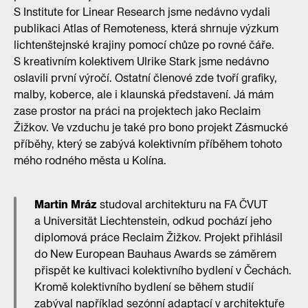
S Institute for Linear Research jsme nedávno vydali
publikaci Atlas of Remoteness, která shrnuje výzkum
lichtenštejnské krajiny pomocí chůze po rovné čáře.
S kreativním kolektivem Ulrike Stark jsme nedávno
oslavili první výročí. Ostatní členové zde tvoří grafiky,
malby, koberce, ale i klaunská představení. Já mám
zase prostor na práci na projektech jako Reclaim
Žižkov. Ve vzduchu je také pro bono projekt Zásmucké
příběhy, který se zabývá kolektivním příběhem tohoto
mého rodného města u Kolína.
Martin Mráz
studoval architekturu na FA ČVUT
a Universität Liechtenstein, odkud pochází jeho
diplomová práce Reclaim Žižkov. Projekt přihlásil
do New European Bauhaus Awards se záměrem
přispět ke kultivaci kolektivního bydlení v Čechách.
Kromě kolektivního bydlení se během studií
zabýval například sezónní adaptací v architektuře