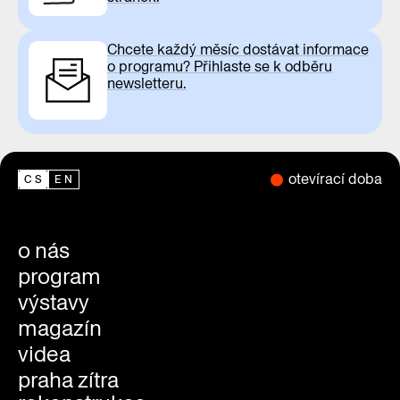
Chcete každý měsíc dostávat informace
o programu? Přihlaste se k odběru
newsletteru.
otevírací doba
CS
EN
o nás
program
výstavy
magazín
videa
praha zítra