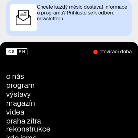
Chcete každý měsíc dostávat informace
o programu? Přihlaste se k odběru
newsletteru.
otevírací doba
CS
EN
o nás
program
výstavy
magazín
videa
praha zítra
rekonstrukce
kdo jsme