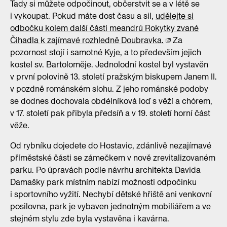
Tady si můžete odpočinout, občerstvit se a v létě se
i vykoupat. Pokud máte dost času a sil,
udělejte si
odbočku kolem další části meandrů Rokytky zvané
Čihadla k zajímavé rozhledně Doubravka.
Za
pozornost stojí i samotné Kyje, a to především jejich
kostel sv. Bartoloměje. Jednolodní kostel byl vystavěn
v první polovině 13. století pražským biskupem Janem II.
v pozdně románském slohu. Z jeho románské podoby
se dodnes dochovala obdélníková loď s věží a chórem,
v 17. století pak přibyla předsíň a v 19. století horní část
věže.
Od rybníku dojedete do Hostavic, zdánlivě nezajímavé
příměstské části se zámečkem v nově zrevitalizovaném
parku. Po úpravách podle návrhu architekta Davida
Damašky park místním nabízí možnosti odpočinku
i sportovního vyžití. Nechybí dětské hřiště ani venkovní
posilovna, park je vybaven jednotným mobiliářem a ve
stejném stylu zde byla vystavěna i kavárna.