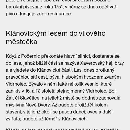
barokní pivovar z roku 1751, v němž se dnes opět vaří
pivo a funguje zde i restaurace.
Klánovickým lesem do vilového
městečka
Když z Počernic překonáte hlavní silnici, dostanete se
do lesa, jehož bližší část se nazývá Xaverovský háj, brzy
ale vjedete do Klánovické části. Les, dnes protkaný
pravoúhlou sítí cest, býval hlubokým hvozdem zvaným
Vidrholec. Bývalo v něm také několik vesnic, které
zanikly v 16. a 17. století: stejnojmenný Vidrholec, Bol,
Žák či Slavětice, na jejichž místě se dodnes zachovala
myslivna Nové Dvory. Až budete projíždět kolem
stavení, v jejichž okolí se pasou daňci, ovce a další
zvířata, budete už téměř v Klánovicích.