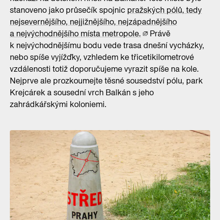
stanoveno jako průsečík spojnic
pražských pólů, tedy
nejsevernějšího, nejjižnějšího, nejzápadnějšího
a nejvýchodnějšího místa metropole.
Právě
k nejvýchodnějšímu bodu vede trasa dnešní vycházky,
nebo spíše vyjížďky, vzhledem ke třicetikilometrové
vzdálenosti totiž doporučujeme vyrazit spíše na kole.
Nejprve ale prozkoumejte těsné sousedství pólu, park
Krejcárek a sousední vrch Balkán s jeho
zahrádkářskými koloniemi.