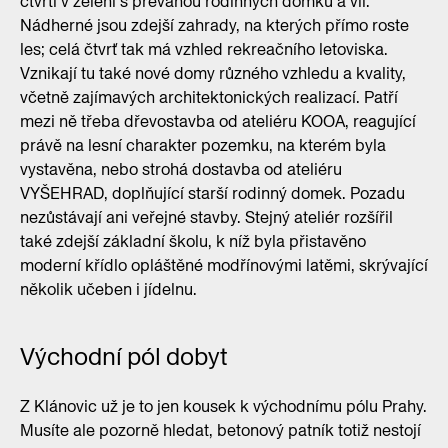
čtvrti v zeleni s převahou rodinných domků a vil.
Nádherné jsou zdejší zahrady, na kterých přímo roste
les; celá čtvrť tak má vzhled rekreačního letoviska.
Vznikají tu také nové domy různého vzhledu a kvality,
včetně zajímavých architektonických realizací. Patří
mezi ně třeba dřevostavba od ateliéru KOOA, reagující
právě na lesní charakter pozemku, na kterém byla
vystavěna, nebo strohá dostavba od ateliéru
VYŠEHRAD, doplňující starší rodinný domek. Pozadu
nezůstávají ani veřejné stavby. Stejný ateliér rozšířil
také zdejší základní školu, k níž byla přistavěno
moderní křídlo opláštěné modřínovými latěmi, skrývající
několik učeben i jídelnu.
Východní pól dobyt
Z Klánovic už je to jen kousek k východnímu pólu Prahy.
Musíte ale pozorně hledat, betonový patník totiž nestojí