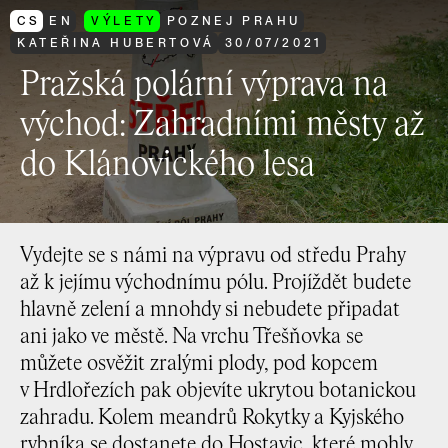
CS
EN
VÝLETY
POZNEJ PRAHU
KATEŘINA HUBERTOVÁ
30
/
07
/
2021
Pražská polární výprava na
východ: Zahradními městy až
do Klánovického lesa
Vydejte se s námi na výpravu od středu Prahy
až k jejímu východnímu pólu. Projíždět budete
hlavně zelení a mnohdy si nebudete připadat
ani jako ve městě. Na vrchu Třešňovka se
můžete osvěžit zralými plody, pod kopcem
v Hrdlořezích pak objevíte ukrytou botanickou
zahradu. Kolem meandrů Rokytky a Kyjského
rybníka se dostanete do Hostavic, které mohly