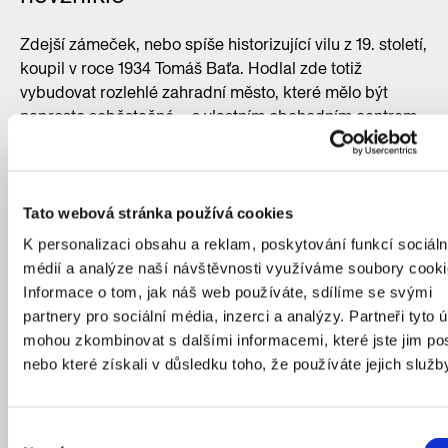
Zdejší zámeček, nebo spíše historizující vilu z 19. století,
koupil v roce 1934 Tomáš Baťa. Hodlal zde totiž
vybudovat rozlehlé zahradní město, které mělo být
naprosto soběstačné – s vlastním obchodním centrem,
školou, spolkovým domem, kavárnou, lázněmi či
sportovním areálem a tenisovými dvorci. Obytný soubor
měly tvořit dvojdomky a skupiny domků uspořádaných
v zahradách bez vysokých plotů. Přestože Baťa nechal
Tato webová stránka používá cookies
vypracovat regulační plán i zastavovací projekt a podal
K personalizaci obsahu a reklam, poskytování funkcí sociáln
žádal o povolení parcelace podle vlastních propozic,
médií a analýze naší návštěvnosti využíváme soubory cooki
z projektu kvůli napjaté politické situaci předválečného
Informace o tom, jak náš web používáte, sdílíme se svými
Československa nakonec sešlo a prostor byl využit jako
partnery pro sociální média, inzerci a analýzy. Partneři tyto 
vojenské cvičiště.
mohou zkombinovat s dalšími informacemi, které jste jim pos
nebo které získali v důsledku toho, že používáte jejich služb
Zajímavý osud má mimochodem i sousední Jahodnice,
která byla budována od roku 1925 jako satelitní
zahradní město pro československé legionáře. Ze
Výběr
starých domů postavených v jednotném stylu ale do