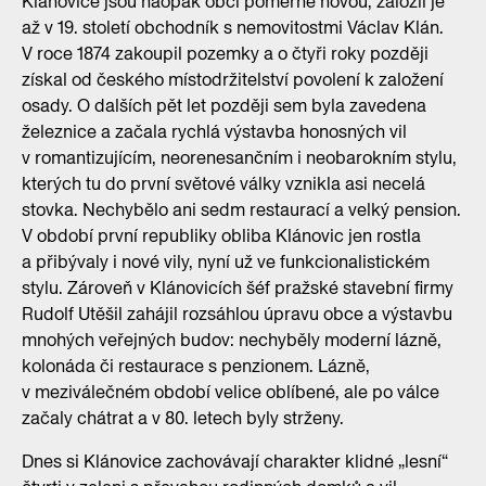
Klánovice jsou naopak obcí poměrně novou, založil je
až v 19. století obchodník s nemovitostmi Václav Klán.
V roce 1874 zakoupil pozemky a o čtyři roky později
získal od českého místodržitelství povolení k založení
osady. O dalších pět let později sem byla zavedena
železnice a začala rychlá výstavba honosných vil
v romantizujícím, neorenesančním i neobarokním stylu,
kterých tu do první světové války vznikla asi necelá
stovka. Nechybělo ani sedm restaurací a velký pension.
V období první republiky obliba Klánovic jen rostla
a přibývaly i nové vily, nyní už ve funkcionalistickém
stylu. Zároveň v Klánovicích šéf pražské stavební firmy
Rudolf Utěšil zahájil rozsáhlou úpravu obce a výstavbu
mnohých veřejných budov: nechyběly moderní lázně,
kolonáda či restaurace s penzionem. Lázně,
v meziválečném období velice oblíbené, ale po válce
začaly chátrat a v 80. letech byly strženy.
Dnes si Klánovice zachovávají charakter klidné „lesní“