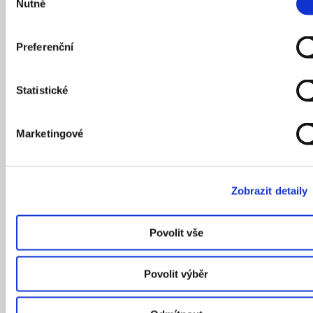
Nutné
souhlasu
dnešních dob zbylo v původní podobě jen málo.
Preferenční
Statistické
Marketingové
Zobrazit detaily
Povolit vše
Hostavický zámeček je centrem nově upraveného parku.
Povolit výběr
Autor: Kateřina Hubertová