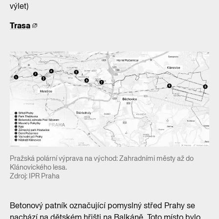
výlet)
Trasa
Pražská polární výprava na východ: Zahradními městy až do
Klánovického lesa.
Zdroj: IPR Praha
Betonový patník označující pomyslný střed Prahy se
nachází na dětském hřišti na Balkáně. Toto místo bylo