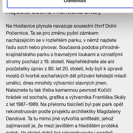
V počernickém zámeckém parku
Odmítnout
najdete sochu Františka Skály
Na Hostavice plynule navazuje sousední čtvrť Dolní
Počernice. Ta se pro změnu pyšní zámkem
nacházejícím se v rozlehlém parku, v němž najdete
řadu soch nebo pivovar. Současná podoba přírodně-
krajinářského parku s travnatými loukami a vzrostlými
stromy pochází z 19. století. Nepřehlédnete ale ani
pozůstatky úprav z 80. let 20. století, kdy byli k úpravě
mostů či tvorbě sochařských děl přizváni tehdejší mladí
umělci, dnes mnohdy výtvarníci slavných jmen.
Naleznete tu tak třeba kamennou pevnost Kočičí
hrádek od sochaře, grafika a výtvarníka Františka Skály
z let 1987–1989. Na přelomu tisíciletí byl pak park opět
rekonstruován podle projektu architektky Magdaleny
Dandové. Ta tu mimo jiné vytvořila amfiteátr, jehož
zajímavostí je, že mezi jevištěm a hledištěm protéká
potok. Ve stejné době byl rekonstruován i pozdně