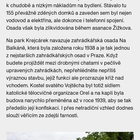
k chudobě a nízkým nákladům na bydlení. Stávalo tu
155 převážně zděných domků a zaveden sem byl nejen
vodovod a elektřina, ale dokonce i telefonní spojení.
Osada však byla zlikvidována během asanace Žižkova.
Na park Krejcárek navazuje zahrádkářská osada Na
Balkáně, která byla založena roku 1938 a je tak jednou
z nejstarších zahrádkářských osad v Praze. Když
budete projíždět mezi drobnými chatami v pečlivě
upravených zahrádkách, nepřehlédněte nepříliš
výraznou stavbu, jejíž funkci ale prozrazuje kříž nad
vchodem. Kostel svatého Vojtěcha byl totiž sídlem
katolické tělocvičné organizace Orel a na kapli byla
budova narychlo přeměněna až v roce 1939, aby se tak
předešlo její konfiskaci. I přes netradiční vzhled dodnes
slouží věřícím ze zdejší farnosti.