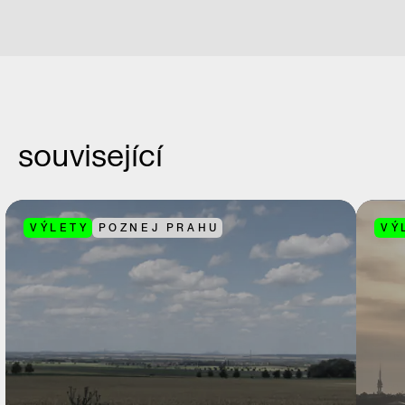
související
VÝLETY
POZNEJ PRAHU
VÝ