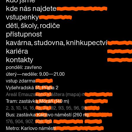
kde nás najdete
kde nás najdete
vstupenky
vstupenky
děti, školy, rodiče
přístupnost
kavárna, studovna, knihkupectví
kavárna
kariéra
studovn
kontakty
knihkup
pondělí: zavřeno
úterý—neděle: 9.00—21.00
vstup zdarma
pondělí:
Vyšehradská 51, Praha 2
zavřeno
Areál Emauzského kláštera (mapa)
úterý—
Vyšehradská
Tram: zastávka Moráň (140 m)
neděle: 9.00
51, Praha 2
2, 3, 10, 14, 16, 18, 24, 92, 93, 95, 96, 98.
—21.00
Areál
Tram:
Bus: zastávka Karlovo náměstí (260 m)
vstup
Emauzského
zastávka
176, 904, 907, 908, 910.
zdarma
Bus: zastávka
kláštera
Moráň
Metro: Karlovo náměstí
Karlovo náměstí
(mapa)
(140 m)