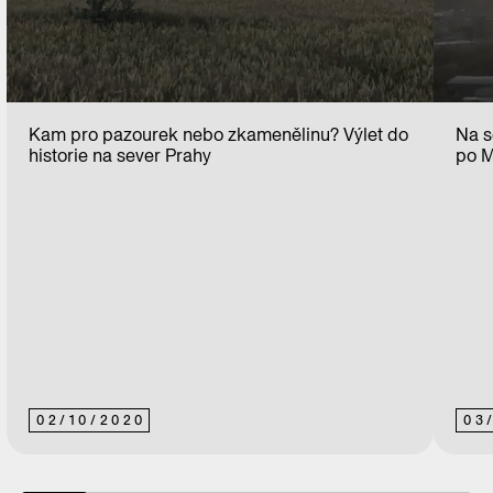
Kam pro pazourek nebo zkamenělinu? Výlet do
Na s
historie na sever Prahy
po M
02
/
10
/
2020
03