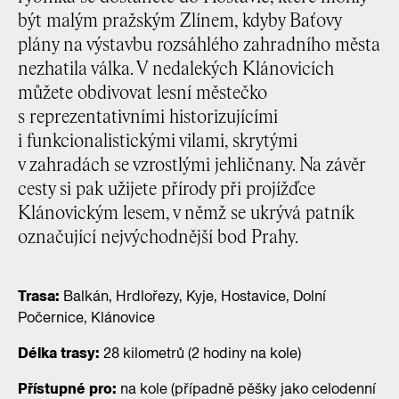
být malým pražským Zlínem, kdyby Baťovy
plány na výstavbu rozsáhlého zahradního města
nezhatila válka. V nedalekých Klánovicích
můžete obdivovat lesní městečko
s reprezentativními historizujícími
i funkcionalistickými vilami, skrytými
v zahradách se vzrostlými jehličnany. Na závěr
cesty si pak užijete přírody při projížďce
Klánovickým lesem, v němž se ukrývá patník
označující nejvýchodnější bod Prahy.
Trasa:
Balkán, Hrdlořezy, Kyje, Hostavice, Dolní
Počernice, Klánovice
Délka trasy:
28 kilometrů (2 hodiny na kole)
Přístupné pro:
na kole (případně pěšky jako celodenní