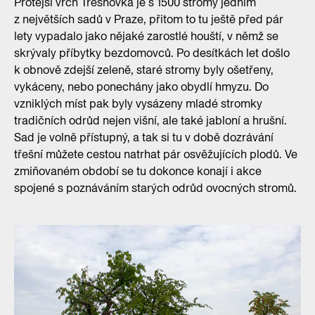
Protější vrch Třešňovka je s 1500 stromy jedním
z největších sadů v Praze, přitom to tu ještě před pár
lety vypadalo jako nějaké zarostlé houští, v němž se
skrývaly příbytky bezdomovců. Po desítkách let došlo
k obnově zdejší zeleně, staré stromy byly ošetřeny,
vykáceny, nebo ponechány jako obydlí hmyzu. Do
vzniklých míst pak byly vysázeny mladé stromky
tradičních odrůd nejen višní, ale také jabloní a hrušní.
Sad je volně přístupný, a tak si tu v době dozrávání
třešní můžete cestou natrhat pár osvěžujících plodů. Ve
zmiňovaném období se tu dokonce konají i akce
spojené s poznáváním starých odrůd ovocných stromů.