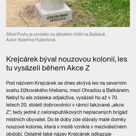
Střed Prahy je umístěn na dětském hřišti na Balkáně.
Autor: Kateřina Hubertová
Krejcárek býval nouzovou kolonií, les
tu vysázeli během Akce Z
Pod názvem Krejcárek se dnes skrývá les na severním
svahu žižkovského hřebenu, mezi Ohradou a Balkánem.
Nebyl tu ale zdaleka odjakživa, vysázeli ho až v 70.
letech 20. století dobrovolníci v rámci takzvané „akce
Z“, tedy jedné z celorepublikových neplacených brigád
místních obyvatel. Do té doby zde stávaly malé domky
nouzové kolonie, která v místě vznikla v meziválečném
období. Ostatně také název Krejcárek odkazuje