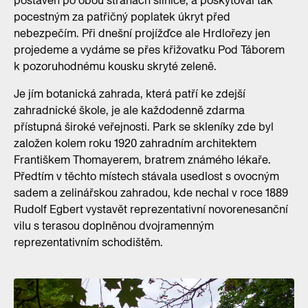
postaven po obou stranách silnice, a poskytoval tak
pocestným za patřičný poplatek úkryt před
nebezpečím. Při dnešní projížďce ale Hrdlořezy jen
projedeme a vydáme se přes křižovatku Pod Táborem
k pozoruhodnému kousku skryté zeleně.
Je jím botanická zahrada, která patří ke zdejší
zahradnické škole, je ale každodenně zdarma
přístupná široké veřejnosti. Park se skleníky zde byl
založen kolem roku 1920 zahradním architektem
Františkem Thomayerem, bratrem známého lékaře.
Předtím v těchto místech stávala usedlost s ovocným
sadem a zelinářskou zahradou, kde nechal v roce 1889
Rudolf Egbert vystavět reprezentativní novorenesanční
vilu s terasou doplněnou dvojramenným
reprezentativním schodištěm.