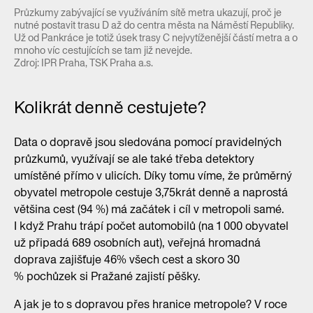
Průzkumy zabývající se využíváním sítě metra ukazují, proč je
nutné postavit trasu D až do centra města na Náměstí Republiky.
Už od Pankráce je totiž úsek trasy C nejvytíženější částí metra a o
mnoho víc cestujících se tam již nevejde.
Zdroj: IPR Praha, TSK Praha a.s.
Kolikrát denně cestujete?
Data o dopravě jsou sledována pomocí pravidelných
průzkumů, využívají se ale také třeba detektory
umístěné přímo v ulicích. Díky tomu víme, že průměrný
obyvatel metropole cestuje 3,75krát denně a naprostá
většina cest (94 %) má začátek i cíl v metropoli samé.
I když Prahu trápí počet automobilů (na 1 000 obyvatel
už připadá 689 osobních aut), veřejná hromadná
doprava zajišťuje 46% všech cest a skoro 30
% pochůzek si Pražané zajistí pěšky.
A jak je to s dopravou přes hranice metropole? V roce