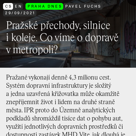
CS
EN
PRAHA DNES
PAVEL FUCHS
29
/
09
/
2021
Pražské přechody, silnice
i koleje. Co víme o dopravě
v metropoli?
Pražané vykonají denně 4,3 milionu cest.
Systém dopravní infrastruktury je složitý
a jedna uzavřená křižovatka může okamžitě
znepříjemnit život i lidem na druhé straně
města. IPR proto do Územně analytických
podkladů shromáždil tisíce dat o pohybu aut,
využití jednotlivých dopravních prostředků či
dostupnosti zastávek MHD. Víte, jak dlouhá je