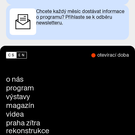
Chcete každý měsíc dostávat informace
o programu? Přihlaste se k odběru
newsletteru.
otevírací doba
CS
EN
o nás
program
výstavy
magazín
videa
praha zítra
rekonstrukce