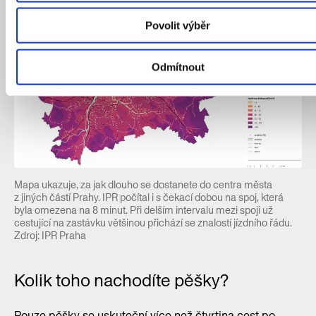
Povolit výběr
Odmítnout
Mapa ukazuje, za jak dlouho se dostanete do centra města
z jiných částí Prahy. IPR počítal i s čekací dobou na spoj, která
byla omezena na 8 minut. Při delším intervalu mezi spoji už
cestující na zastávku většinou přichází se znalostí jízdního řádu.
Zdroj: IPR Praha
Kolik toho nachodíte pěšky?
Pouze pěšky se uskuteční více než čtvrtina cest po