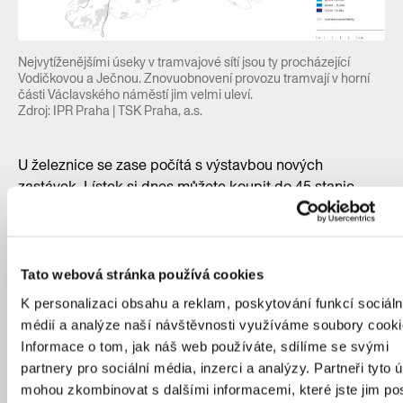
Nejvytíženějšími úseky v tramvajové sítí jsou ty procházející
Vodičkovou a Ječnou. Znovuobnovení provozu tramvají v horní
části Václavského náměstí jim velmi uleví.
Zdroj: IPR Praha | TSK Praha, a.s.
U železnice se zase počítá s výstavbou nových
zastávek. Lístek si dnes můžete koupit do 45 stanic
a zastávek a dalších 20 je připravováno. Zbrusu novou
zastávkou je například ta na Zahradním městě.
Železnice je atraktivní především díky své průměrné
cestovní rychlosti 49,3 km/h. Naopak tramvaje se často
Tato webová stránka používá cookies
prodírají městským centrem, kde mají ale
K personalizaci obsahu a reklam, poskytování funkcí sociáln
nezastupitelné místo. Průměrná rychlost je proto pouze
médií a analýze naší návštěvnosti využíváme soubory cooki
18,50 km/h. Tuto hodnotu odborníci sledují i autobusů,
Informace o tom, jak náš web používáte, sdílíme se svými
činí 23,80 km/h a meziročně klesá, dopravní ruch na
partnery pro sociální média, inzerci a analýzy. Partneři tyto 
silnicích je totiž čím dál intenzivnější.
mohou zkombinovat s dalšími informacemi, které jste jim pos