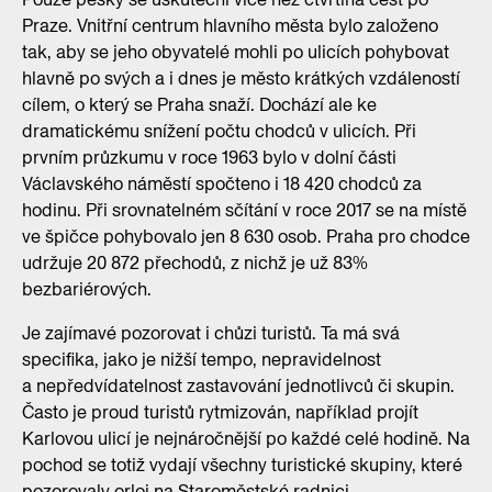
Praze. Vnitřní centrum hlavního města bylo založeno
tak, aby se jeho obyvatelé mohli po ulicích pohybovat
hlavně po svých a i dnes je město krátkých vzdáleností
cílem, o který se Praha snaží. Dochází ale ke
dramatickému snížení počtu chodců v ulicích. Při
prvním průzkumu v roce 1963 bylo v dolní části
Václavského náměstí spočteno i 18 420 chodců za
hodinu. Při srovnatelném sčítání v roce 2017 se na místě
ve špičce pohybovalo jen 8 630 osob. Praha pro chodce
udržuje 20 872 přechodů, z nichž je už 83%
bezbariérových.
Je zajímavé pozorovat i chůzi turistů. Ta má svá
specifika, jako je nižší tempo, nepravidelnost
a nepředvídatelnost zastavování jednotlivců či skupin.
Často je proud turistů rytmizován, například projít
Karlovou ulicí je nejnáročnější po každé celé hodině. Na
pochod se totiž vydají všechny turistické skupiny, které
pozorovaly orloj na Staroměstské radnici.