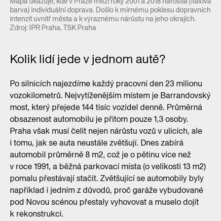
Mapa ukazuje, kde v Praze mezi roky 2001 a 2018 narostla (fialová
barva) individuální doprava. Došlo k mírnému poklesu dopravních
intenzit uvnitř města a k výraznému nárůstu na jeho okrajích.
Zdroj: IPR Praha, TSK Praha
Kolik lidí jede v jednom autě?
Po silnicích najezdíme každý pracovní den 23 milionu
vozokilometrů. Nejvytíženějším místem je Barrandovský
most, který přejede 144 tisíc vozidel denně. Průměrná
obsazenost automobilu je přitom pouze 1,3 osoby.
Praha však musí čelit nejen nárůstu vozů v ulicích, ale
i tomu, jak se auta neustále zvětšují. Dnes zabírá
automobil průměrně 8 m2, což je o pětinu více než
v roce 1991, a běžná parkovací místa (o velikosti 13 m2)
pomalu přestávají stačit. Zvětšující se automobily byly
například i jedním z důvodů, proč garáže vybudované
pod Novou scénou přestaly vyhovovat a muselo dojít
k rekonstrukci.