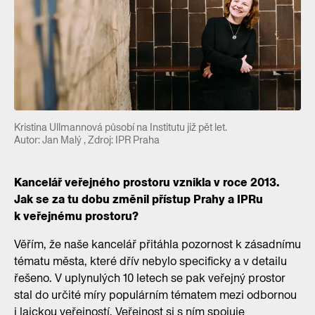
Kristina Ullmannová působí na Institutu již pět let.
Autor: Jan Malý , Zdroj: IPR Praha
Kancelář veřejného prostoru vznikla v roce 2013.
Jak se za tu dobu změnil přístup Prahy a IPRu
k veřejnému prostoru?
Věřím, že naše kancelář přitáhla pozornost k zásadnímu
tématu města, které dřív nebylo specificky a v detailu
řešeno. V uplynulých 10 letech se pak veřejný prostor
stal do určité míry populárním tématem mezi odbornou
i laickou veřejností. Veřejnost si s ním spojuje