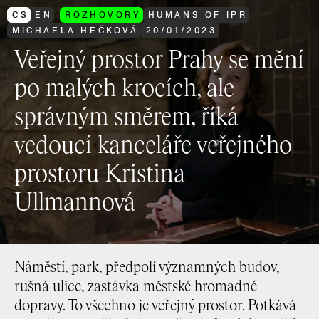
CS
EN
ROZHOVORY
HUMANS OF IPR
MICHAELA HEČKOVÁ
20
/
01
/
2023
Veřejný prostor Prahy se mění
po malých krocích, ale
správným směrem, říká
vedoucí kanceláře veřejného
prostoru Kristina
Ullmannová
Náměstí, park, předpolí významných budov,
rušná ulice, zastávka městské hromadné
dopravy. To všechno je veřejný prostor. Potkává