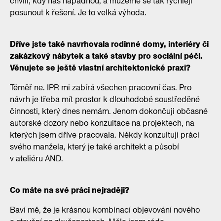
chvíli, kdy nás napadnou, a můžeme se tak rychleji
posunout k řešení. Je to velká výhoda.
Dříve jste také navrhovala rodinné domy, interiéry či
zakázkový nábytek a také stavby pro sociální péči.
Věnujete se ještě vlastní architektonické praxi?
Téměř ne. IPR mi zabírá všechen pracovní čas. Pro
návrh je třeba mít prostor k dlouhodobé soustředěné
činnosti, který dnes nemám. Jenom dokončuji občasné
autorské dozory nebo konzultace na projektech, na
kterých jsem dříve pracovala. Někdy konzultuji práci
svého manžela, který je také architekt a působí
v ateliéru AND.
Co máte na své práci nejraději?
Baví mě, že je krásnou kombinací objevování nového