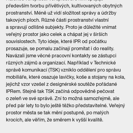
především tvorbu přívětivých, kultivovaných obytných
prostranství. Méně už vidí složitost správy a údržby
takových ploch. Různé části prostranství vlastní
a spravují odlišné subjekty. Proto je důležité vnímat
veřejný prostor jako celek a chápat jej v širších
souvislostech. Tyto ideje, které IPR od počátku
prosazuje, se pomalu začínají promítat i do reality.
Navázali jsme věcné pracovní kontakty se zástupci
různých zájmů a organizací. Například v Technické
správě komunikací (TSK) vzniklo oddělení pro správu
mobiliáře, které osazuje lavičky, koše a stojany na kola,
jejichž vzor vzešel z designérské soutěže pořádané
IPRem. Stejně tak TSK začíná odpovědně pečovat
o zeleň ve své správě. Zní to možná samozřejmě, ale
před pár lety to bylo ještě těžko představitelné. Veřejný
prostor města se tak mění postupně, po malých
krocích, ale věřím, že směrem k vyšší kvalitě.