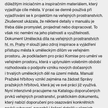
důležitým iniciačním a inspiračním materiálem, který
vyjadřuje cíle města. V praxi se denně používá při
vyjadřování se k projektům na veřejných prostranstvích.
Zkušenost ukázala, že některé detaily v manuálu je
třeba dále promyslet, projednat nebo dopracovat. To
však nic nemění na jeho platnosti a využitelnosti.
Dokument
Umělecká díla na veřejných prostranstvích
hl. m. Prahy
slouží jako zdroj inspirace a vyjádření
přístupu města k uměleckým dílům ve veřejném
prostoru. Je podkladem pro práci Komise pro umění ve
veřejném prostoru, která v uplynulém volebním období
rozhodovala o podpoře vzniku nových dočasných
i trvalých uměleckých děl na území města. Manuál
Pražské hřbitovy vznikl zejména na žádost Správy
pražských hřbitovů, která jej ve své práci již využívá.
Nyní intenzivně pracujeme na Katalogu doporučených
prvků veřejných prostranství, praktickém dokumentu,
který nabízí doporučení pro osazování konkrétních