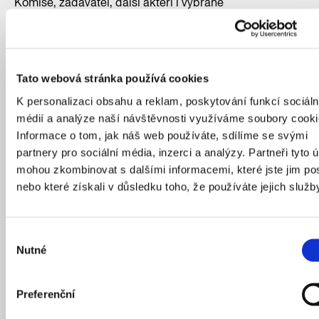
Komise, zadavatel, další aktéři i vybrané
zpracovatelské týmy mají možnost prezentovat své
návrhy a na základě připomínek je mohou dále
upravovat. Právě to se děje u Rohanského parku,
podobně jsme řešili revitalizaci Karlova náměstí. Ve
Tato webová stránka používá cookies
spolupráci Správy železnic, Dopravního podniku
K personalizaci obsahu a reklam, poskytování funkcí sociáln
a hlavního města se nyní také podílíme na soutěžním
médií a analýze naší návštěvnosti využíváme soubory cooki
dialogu k přestavbě
nové odbavovací haly Hlavního
Informace o tom, jak náš web používáte, sdílíme se svými
nádraží a revitalizaci Vrchlického sadů
v jejím
partnery pro sociální média, inzerci a analýzy. Partneři tyto 
předprostoru, včetně osazení nové větve tramvajové
mohou zkombinovat s dalšími informacemi, které jste jim pos
tratě.
nebo které získali v důsledku toho, že používáte jejich služb
Výběr
Nutné
souhlasu
Preferenční