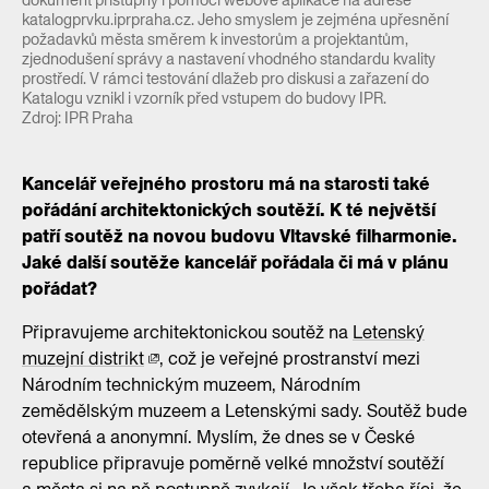
dokument přístupný i pomocí webové aplikace na adrese
katalogprvku.iprpraha.cz. Jeho smyslem je zejména upřesnění
požadavků města směrem k investorům a projektantům,
zjednodušení správy a nastavení vhodného standardu kvality
prostředí. V rámci testování dlažeb pro diskusi a zařazení do
Katalogu vznikl i vzorník před vstupem do budovy IPR.
Zdroj: IPR Praha
Kancelář veřejného prostoru má na starosti také
pořádání architektonických soutěží. K té největší
patří soutěž na novou budovu Vltavské filharmonie.
Jaké další soutěže kancelář pořádala či má v plánu
pořádat?
Připravujeme architektonickou soutěž na
Letenský
muzejní distrikt
, což je veřejné prostranství mezi
Národním technickým muzeem, Národním
zemědělským muzeem a Letenskými sady. Soutěž bude
otevřená a anonymní. Myslím, že dnes se v České
republice připravuje poměrně velké množství soutěží