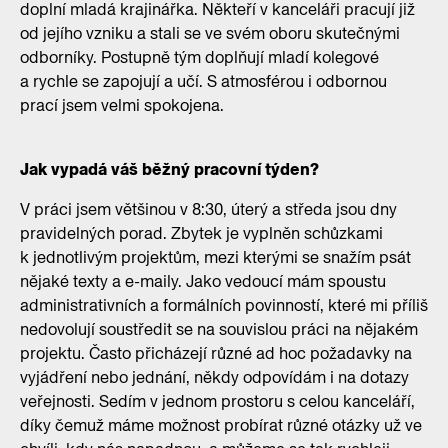
doplní mladá krajinářka. Někteří v kanceláři pracují již
od jejího vzniku a stali se ve svém oboru skutečnými
odborníky. Postupně tým doplňují mladí kolegové
a rychle se zapojují a učí. S atmosférou i odbornou
prací jsem velmi spokojena.
Jak vypadá váš běžný pracovní týden?
V práci jsem většinou v 8:30, úterý a středa jsou dny
pravidelných porad. Zbytek je vyplněn schůzkami
k jednotlivým projektům, mezi kterými se snažím psát
nějaké texty a e-maily. Jako vedoucí mám spoustu
administrativních a formálních povinností, které mi příliš
nedovolují soustředit se na souvislou práci na nějakém
projektu. Často přicházejí různé ad hoc požadavky na
vyjádření nebo jednání, někdy odpovídám i na dotazy
veřejnosti. Sedím v jednom prostoru s celou kanceláří,
díky čemuž máme možnost probírat různé otázky už ve