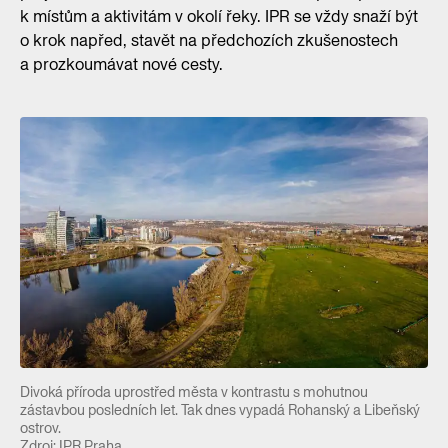
k místům a aktivitám v okolí řeky. IPR se vždy snaží být
o krok napřed, stavět na předchozích zkušenostech
a prozkoumávat nové cesty.
Divoká příroda uprostřed města v kontrastu s mohutnou
zástavbou posledních let. Tak dnes vypadá Rohanský a Libeňský
ostrov.
Zdroj: IPR Praha