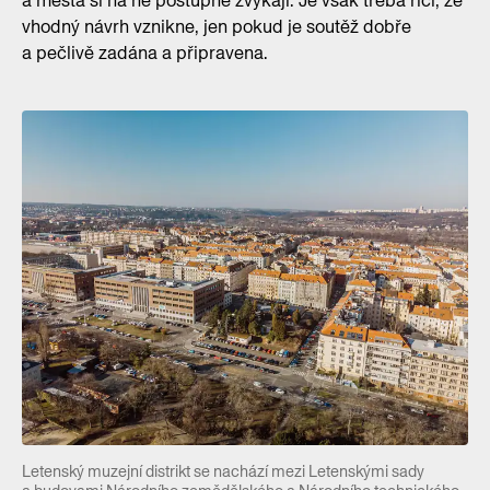
a města si na ně postupně zvykají. Je však třeba říci, že
vhodný návrh vznikne, jen pokud je soutěž dobře
a pečlivě zadána a připravena.
Letenský muzejní distrikt se nachází mezi Letenskými sady