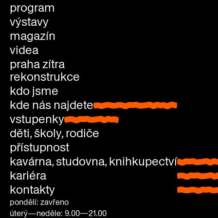
program
výstavy
magazín
videa
praha zítra
rekonstrukce
kdo jsme
kde nás najdete
kde nás najdete
vstupenky
vstupenky
děti, školy, rodiče
přístupnost
kavárna, studovna, knihkupectví
kavárna
kariéra
studovn
kontakty
knihkup
pondělí: zavřeno
úterý—neděle: 9.00—21.00