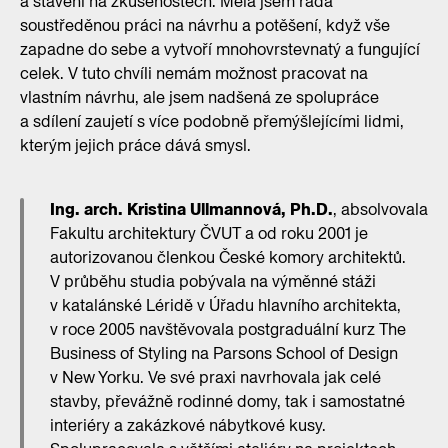
a stavění na zkušenostech. Měla jsem ráda
soustředěnou práci na návrhu a potěšení, když vše
zapadne do sebe a vytvoří mnohovrstevnatý a fungující
celek. V tuto chvíli nemám možnost pracovat na
vlastním návrhu, ale jsem nadšená ze spolupráce
a sdílení zaujetí s více podobně přemýšlejícími lidmi,
kterým jejich práce dává smysl.
Ing. arch. Kristina Ullmannová, Ph.D.
, absolvovala
Fakultu architektury ČVUT a od roku 2001 je
autorizovanou členkou České komory architektů.
V průběhu studia pobývala na výměnné stáži
v katalánské Léridě v Úřadu hlavního architekta,
v roce 2005 navštěvovala postgraduální kurz The
Business of Styling na Parsons School of Design
v New Yorku. Ve své praxi navrhovala jak celé
stavby, převážně rodinné domy, tak i samostatné
interiéry a zakázkové nábytkové kusy.