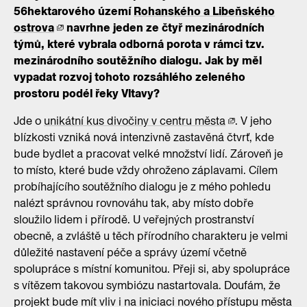
56hektarového území
Rohanského a Libeňského
ostrova
navrhne jeden ze čtyř mezinárodních
týmů, které vybrala odborná porota v rámci tzv.
mezinárodního soutěžního dialogu. Jak by měl
vypadat rozvoj tohoto rozsáhlého zeleného
prostoru podél řeky Vltavy?
Jde o
unikátní kus divočiny v centru města
. V jeho
blízkosti vzniká nová intenzivně zastavěná čtvrť, kde
bude bydlet a pracovat velké množství lidí. Zároveň je
to místo, které bude vždy ohroženo záplavami. Cílem
probíhajícího soutěžního dialogu je z mého pohledu
nalézt správnou rovnováhu tak, aby místo dobře
sloužilo lidem i přírodě. U veřejných prostranství
obecně, a zvláště u těch přírodního charakteru je velmi
důležité nastavení péče a správy území včetně
spolupráce s místní komunitou. Přeji si, aby spolupráce
s vítězem takovou symbiózu nastartovala. Doufám, že
projekt bude mít vliv i na iniciaci nového přístupu města