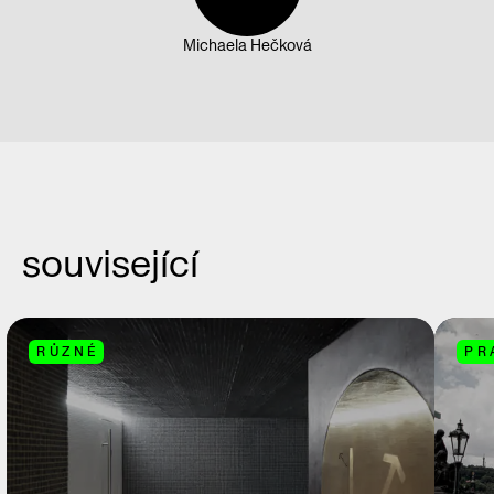
Michaela Hečková
související
RŮZNÉ
PR