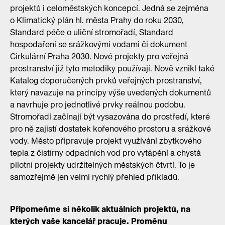
projektů i celoměstských koncepcí. Jedná se zejména
o Klimatický plán hl. města Prahy do roku 2030,
Standard péče o uliční stromořadí, Standard
hospodaření se srážkovými vodami či dokument
Cirkulární Praha 2030. Nové projekty pro veřejná
prostranství již tyto metodiky používají. Nově vznikl také
Katalog doporučených prvků veřejných prostranství,
který navazuje na principy výše uvedených dokumentů
a navrhuje pro jednotlivé prvky reálnou podobu.
Stromořadí začínají být vysazována do prostředí, které
pro ně zajistí dostatek kořenového prostoru a srážkové
vody. Město připravuje projekt využívání zbytkového
tepla z čistírny odpadních vod pro vytápění a chystá
pilotní projekty udržitelných městských čtvrtí. To je
samozřejmě jen velmi rychlý přehled příkladů.
Připomeňme si několik aktuálních projektů, na
kterých vaše kancelář pracuje. Proměnu