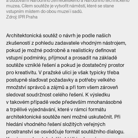
a budovami Národního zemědělského a Národního technického
muzea. Cílem soutěže je vytvořit náměstí, které se stane
vstupním místem do obou muzeí i sadů.
Zdroj: IPR Praha
Architektonická soutěž o návrh je podle našich
zkušeností z pohledu zadavatele vhodným nástrojem,
pokud je možné podrobně a realisticky definovat
vstupní podmínky, přijmout a prosadit na základě
soutěže vzniklé řešení a pokud je dostatečný prostor
pro kreativitu. V pražské ulici je však typicky třeba
postupně slaďovat požadavky a potřeby velkého
množství správců a zájmů a při tom všem zároveň
sledovat soudržnost celého řešení. K výsledku
v takovém případě vede především mnohanásobné
a trpělivé vyjednávání, které v rámci formátu
architektonické soutěže není možné uskutečnit. Při
hledání vhodného řešení složitých veřejných
prostranství se osvědčuje formát soutěžního dialogu.