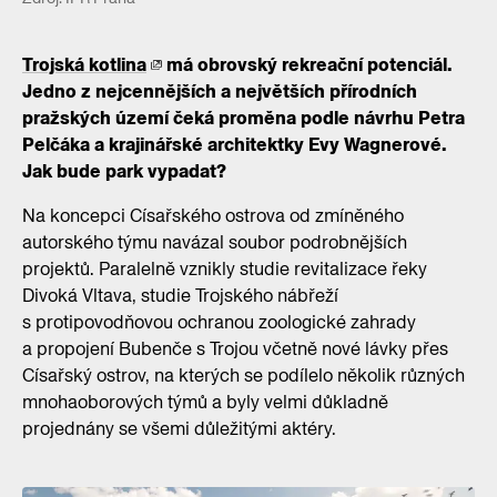
Trojská kotlina
má obrovský rekreační potenciál.
Jedno z nejcennějších a největších přírodních
pražských území čeká proměna podle návrhu Petra
Pelčáka a krajinářské architektky Evy Wagnerové.
Jak bude park vypadat?
Na koncepci Císařského ostrova od zmíněného
autorského týmu navázal soubor podrobnějších
projektů. Paralelně vznikly studie revitalizace řeky
Divoká Vltava, studie Trojského nábřeží
s protipovodňovou ochranou zoologické zahrady
a propojení Bubenče s Trojou včetně nové lávky přes
Císařský ostrov, na kterých se podílelo několik různých
mnohaoborových týmů a byly velmi důkladně
projednány se všemi důležitými aktéry.