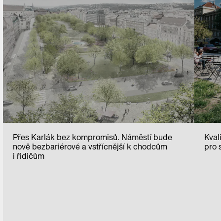
Přes Karlák bez kompromisů. Náměstí bude
Kval
nově bezbariérové a vstřícnější k chodcům
pro 
i řidičům