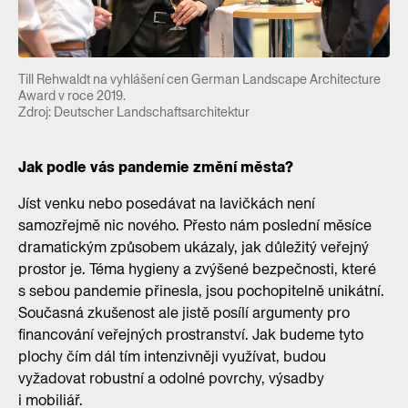
Till Rehwaldt na vyhlášení cen German Landscape Architecture
Award v roce 2019.
Zdroj: Deutscher Landschaftsarchitektur
Jak podle vás pandemie změní města?
Jíst venku nebo posedávat na lavičkách není
samozřejmě nic nového. Přesto nám poslední měsíce
dramatickým způsobem ukázaly, jak důležitý veřejný
prostor je. Téma hygieny a zvýšené bezpečnosti, které
s sebou pandemie přinesla, jsou pochopitelně unikátní.
Současná zkušenost ale jistě posílí argumenty pro
financování veřejných prostranství. Jak budeme tyto
plochy čím dál tím intenzivněji využívat, budou
vyžadovat robustní a odolné povrchy, výsadby
i mobiliář.