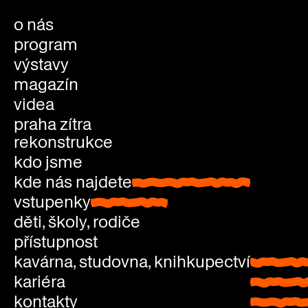
o nás
program
výstavy
magazín
videa
praha zítra
rekonstrukce
kdo jsme
kde nás najdete
kde nás najdete
vstupenky
vstupenky
děti, školy, rodiče
přístupnost
kavárna, studovna, knihkupectví
kavárna
kariéra
studovn
kontakty
knihkup