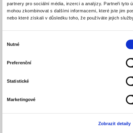
pomocí kterého bude možné shromažďovat dešťovou
partnery pro sociální média, inzerci a analýzy. Partneři tyto 
vodu a využívat ji k zavlažování. Pevnost je relativně
mohou zkombinovat s dalšími informacemi, které jste jim pos
exponovaným místem, na kterém jsou v období sucha
nebo které získali v důsledku toho, že používáte jejich služb
ve stresu převážně stromy. Zde, stejně jako v jiných
parcích, je cílem přizpůsobit vegetaci změně klimatu.
Výběr
Nutné
souhlasu
Preferenční
Statistické
Marketingové
Koncepční studie veřejných prostranství NKP Vyšehrad silně
pracuje s vnějším obvodem pevnosti, ve kterém jsou propojeny
prostorové a historické aspekty.
Zobrazit detaily
Zdroj: Rehwaldt Landscape Architects