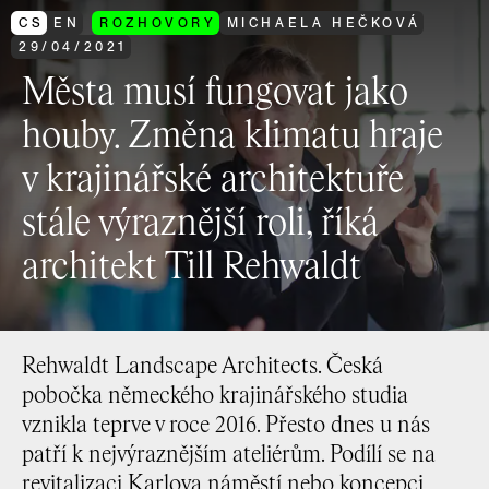
CS
EN
ROZHOVORY
MICHAELA HEČKOVÁ
29
/
04
/
2021
Města musí fungovat jako
houby. Změna klimatu hraje
v krajinářské architektuře
stále výraznější roli, říká
architekt Till Rehwaldt
Rehwaldt Landscape Architects. Česká
pobočka německého krajinářského studia
vznikla teprve v roce 2016. Přesto dnes u nás
patří k nejvýraznějším ateliérům. Podílí se na
revitalizaci Karlova náměstí nebo koncepci