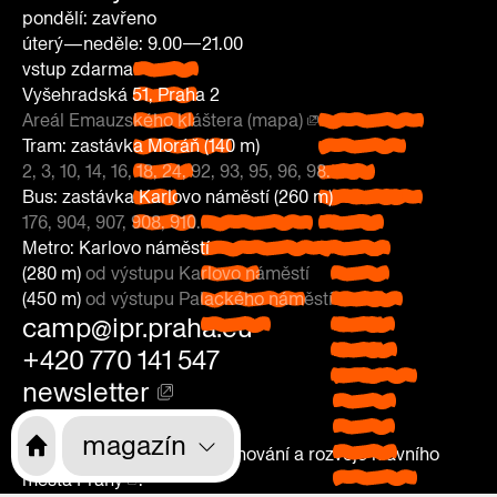
pondělí: zavřeno
úterý—neděle: 9.00—21.00
vstup zdarma
pondělí:
Vyšehradská 51, Praha 2
zavřeno
Areál Emauzského kláštera (mapa)
úterý—
Vyšehradská
Tram: zastávka Moráň (140 m)
neděle: 9.00
51, Praha 2
2, 3, 10, 14, 16, 18, 24, 92, 93, 95, 96, 98.
—21.00
Areál
Tram:
Bus: zastávka Karlovo náměstí (260 m)
vstup
Emauzského
zastávka
176, 904, 907, 908, 910.
zdarma
Bus: zastávka
kláštera
Moráň
Metro: Karlovo náměstí
Karlovo náměstí
(mapa)
(140 m)
(280 m)
od výstupu Karlovo náměstí
(260 m)
2, 3, 10,
(450 m)
od výstupu Palackého náměstí
176, 904, 907,
14, 16, 18,
Metro:
camp@ipr.praha.eu
908, 910.
24, 92,
Karlovo
93, 95,
náměstí
+420 770 141 547
96, 98.
(280 m)
od
newsletter
výstupu
Karlovo
magazín
náměstí
Jsme součástí
Institutu plánování a rozvoje hlavního
(450 m)
od
města Prahy
.