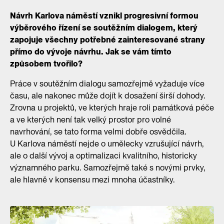
Návrh Karlova náměstí vznikl progresivní formou
výběrového řízení se soutěžním dialogem, který
zapojuje všechny potřebné zainteresované strany
přímo do vývoje návrhu. Jak se vám tímto
způsobem tvořilo?
Práce v soutěžním dialogu samozřejmě vyžaduje více
času, ale nakonec může dojít k dosažení širší dohody.
Zrovna u projektů, ve kterých hraje roli památková péče
a ve kterých není tak velký prostor pro volné
navrhování, se tato forma velmi dobře osvědčila.
U Karlova náměstí nejde o umělecky vzrušující návrh,
ale o další vývoj a optimalizaci kvalitního, historicky
významného parku. Samozřejmě také s novými prvky,
ale hlavně v konsensu mezi mnoha účastníky.