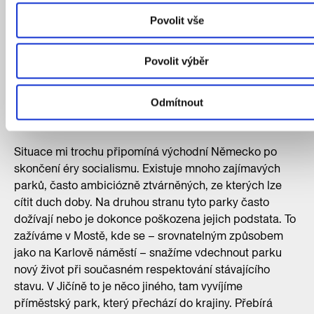
Povolit vše
Svými projekty či realizacemi už se pohybujete po
celé zemi. V současné době také projektujete
odpočinkovou zónu Cidlina v Jičíně, spolu
Povolit výběr
s ateliérem Hoffman jste vyhráli architektonickou
soutěž na obnovu parku Střed v Mostě. Jak je na
Odmítnout
tom podle vás Česká republika v oblasti kvality
parků?
Situace mi trochu připomíná východní Německo po
skončení éry socialismu. Existuje mnoho zajímavých
parků, často ambiciózně ztvárněných, ze kterých lze
cítit duch doby. Na druhou stranu tyto parky často
dožívají nebo je dokonce poškozena jejich podstata. To
zažíváme v Mostě, kde se – srovnatelným způsobem
jako na Karlově náměstí – snažíme vdechnout parku
nový život při současném respektování stávajícího
stavu. V Jičíně to je něco jiného, tam vyvíjíme
příměstský park, který přechází do krajiny. Přebírá