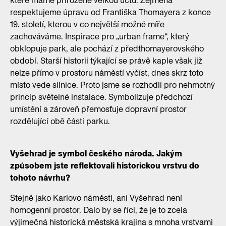
které máme přirozeně velkou úctu. Zejména
respektujeme úpravu od Františka Thomayera z konce
19. století, kterou v co největší možné míře
zachováváme. Inspirace pro „urban frame“, který
obklopuje park, ale pochází z předthomayerovského
období. Starší historii týkající se právě kaple však již
nelze přímo v prostoru náměstí vyčíst, dnes skrz toto
místo vede silnice. Proto jsme se rozhodli pro nehmotný
princip světelné instalace. Symbolizuje předchozí
umístění a zároveň přemosťuje dopravní prostor
rozdělující obě části parku.
Vyšehrad je symbol českého národa. Jakým
způsobem jste reflektovali historickou vrstvu do
tohoto návrhu?
Stejně jako Karlovo náměstí, ani Vyšehrad není
homogenní prostor. Dalo by se říci, že je to zcela
výjimečná historická městská krajina s mnoha vrstvami