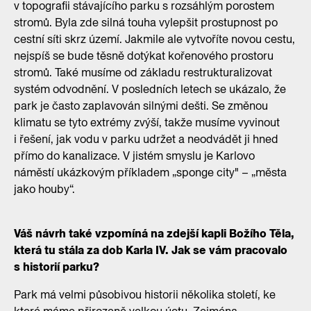
v topografii stávajícího parku s rozsáhlým porostem
stromů. Byla zde silná touha vylepšit prostupnost po
cestní síti skrz území. Jakmile ale vytvoříte novou cestu,
nejspíš se bude těsně dotýkat kořenového prostoru
stromů. Také musíme od základu restrukturalizovat
systém odvodnění. V posledních letech se ukázalo, že
park je často zaplavován silnými dešti. Se změnou
klimatu se tyto extrémy zvýší, takže musíme vyvinout
i řešení, jak vodu v parku udržet a neodvádět ji hned
přímo do kanalizace. V jistém smyslu je Karlovo
náměstí ukázkovým příkladem „sponge city" – „města
jako houby“.
Váš návrh také vzpomíná na zdejší kapli Božího Těla,
která tu stála za dob Karla IV. Jak se vám pracovalo
s historií parku?
Park má velmi působivou historii několika století, ke