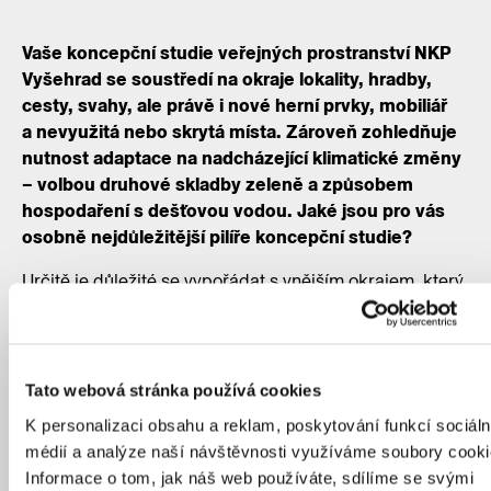
Vaše koncepční studie veřejných prostranství NKP
Vyšehrad se soustředí na okraje lokality, hradby,
cesty, svahy, ale právě i nové herní prvky, mobiliář
a nevyužitá nebo skrytá místa. Zároveň zohledňuje
nutnost adaptace na nadcházející klimatické změny
– volbou druhové skladby zeleně a způsobem
hospodaření s dešťovou vodou. Jaké jsou pro vás
osobně nejdůležitější pilíře koncepční studie?
Určitě je důležité se vypořádat s vnějším okrajem, který
spojuje park s městem. Myslím, že je důležité dobře
formulovat v konzistentním návrhu téma „promenády na
návrší“ a zprostředkovat návštěvníkům kulturní hodnotu
pevnosti. Zároveň však existuje také řada témat, která
Tato webová stránka používá cookies
by se dala shrnout pod označení „optimalizace“. Právě
K personalizaci obsahu a reklam, poskytování funkcí sociáln
proto se snažíme utřídit rozmanité použité materiály
médií a analýze naší návštěvnosti využíváme soubory cooki
a prvky vybavení. Také je důležité vytvořit systém,
Informace o tom, jak náš web používáte, sdílíme se svými