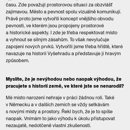
času. Zde považuji prostorovou situaci za obzvlášť
zajímavou. Město a pevnost spolu vizuálně komunikují.
Právě proto jsme vytvořili koncept vnějšího obvodu
pevnosti, ve kterém jsou propojeny prostorové
a historické aspekty. I zde je třeba respektovat místo
a vyhnout se silným zásahům. To však nevylučuje
zapojení nových prvků. Vytvořili jsme třeba hřiště, které
navazuje na historii Vyšehradu a představuje ji hravým
způsobem.
Myslíte, že je nevýhodou nebo naopak výhodou, že
pracujete s historií země, ve které jste se nenarodil?
Mé místo narození nehraje v práci žádnou roli. Také
v Německu a v dalších zemích se vždy setkávám
s novými místy a prostory. Řekl bych, že je to spíše
naopak. Vnímám to jako výhodu k úkolu přistupovat
nezaujatě, nedotčeně vlastní zkušeností.