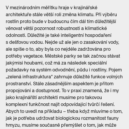
V mezinárodním měřítku hraje v krajinářské
architektuře stále větší roli změna klimatu. Při výběru
rostlin proto bude v budoucnu čím dál tím důležitější
věnovat větší pozornost robustnosti a klimatické
odolnosti. Důležité je také inteligentní hospodaření
s dešťovou vodou. Nejde už ale jen o zasakování vody,
ale spíše o to, aby byla co nejdéle zadržována pro
potřeby vegetace. Městské parky se tak začnou stávat
jakýmisi houbami, což má za následek speciální
požadavky na systém odvodnění, půdu i rostliny. Pojem
„zelená infrastruktura“ zahrnuje důležité funkce volných
prostranství. Stále zásadnějším aspektem je přitom
propojování a dostupnost. To v praxi znamená, že i my
jako krajinářští architekti musíme pro takovou
komplexní funkčnost najít odpovídající tvůrčí řešení.
Abych to uvedl na příkladu – třeba když mluvíme o tom,
jak je potřeba udržovat biologickou rozmanitost fauny
hmyzu, musíme současně přemýšlet o tom, jak může