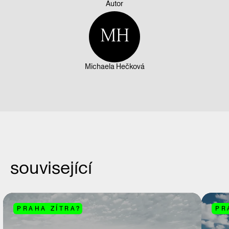
Autor
MH
Michaela Hečková
související
PRAHA ZÍTRA?
PR