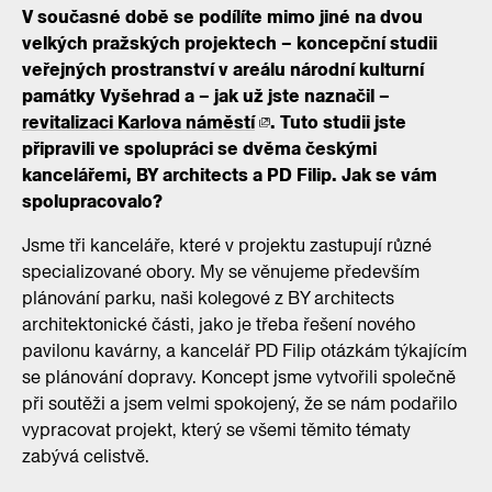
V současné době se podílíte mimo jiné na dvou
velkých pražských projektech – koncepční studii
veřejných prostranství v areálu národní kulturní
památky Vyšehrad a – jak už jste naznačil –
revitalizaci Karlova náměstí
. Tuto studii jste
připravili ve spolupráci se dvěma českými
kancelářemi, BY architects a PD Filip. Jak se vám
spolupracovalo?
Jsme tři kanceláře, které v projektu zastupují různé
specializované obory. My se věnujeme především
plánování parku, naši kolegové z BY architects
architektonické části, jako je třeba řešení nového
pavilonu kavárny, a kancelář PD Filip otázkám týkajícím
se plánování dopravy. Koncept jsme vytvořili společně
při soutěži a jsem velmi spokojený, že se nám podařilo
vypracovat projekt, který se všemi těmito tématy
zabývá celistvě.