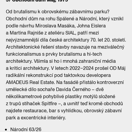
Od brutalismu k obrovskému zábavnímu parku?
Obchodní dům na rohu Spálené a Národní, který vznikl
podle návrhu Miroslava Masáka, Johna Eislera
a Martina Rajniše z ateliéru SIAL, patří mezi
nejvýznamnější díla české architektury 70. let 20. století.
Architektonické řešení stavby navazuje na meziválečný
funkcionalismus s prvky brutalismu a hi-tech
architektury. Všimla si ho i mnohá zahraniční média
a kritici architektury. V letech 2022–2024 prošel OD Máj
radikální rekonstrukcí pod taktovkou developera
AMADEUS Real Estate. Na fasádě přistálo kontroverzní
umělecké dílo sochaře Davida Černého – dvě
několikametrové pohyblivé plastiky motýlů složené
z trupů stíhaček Spitfire –, a uvnitř teď kromě obchodů
najdete restaurace, bar s vyhlídkou, obrovský zábavní
park a excentrické interiéry.
Národní 63/26