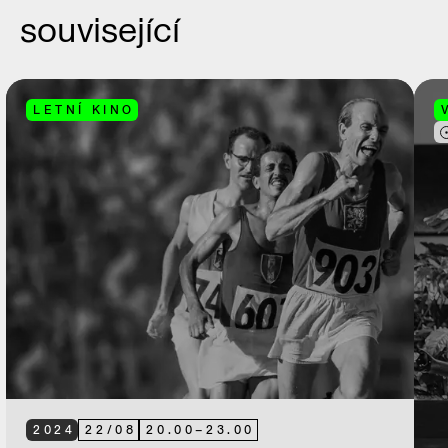
související
LETNÍ KINO
2024
22
/
08
20.00
–
23.00