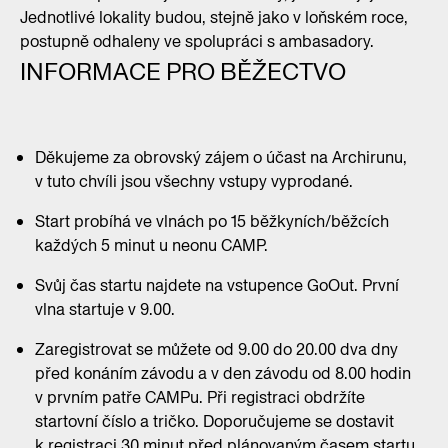
Jednotlivé lokality budou, stejně jako v loňském roce,
postupně odhaleny ve spolupráci s ambasadory.
INFORMACE PRO BĚŽECTVO
Děkujeme za obrovský zájem o účast na Archirunu,
v tuto chvíli jsou všechny vstupy vyprodané.
Start probíhá ve vlnách po 15 běžkyních/běžcích
každých 5 minut u neonu CAMP.
Svůj čas startu najdete na vstupence GoOut. První
vlna startuje v 9.00.
Zaregistrovat se můžete od 9.00 do 20.00 dva dny
před konáním závodu a v den závodu od 8.00 hodin
v prvním patře CAMPu. Při registraci obdržíte
startovní číslo a tričko. Doporučujeme se dostavit
k registraci 30 minut před plánovaným časem startu,