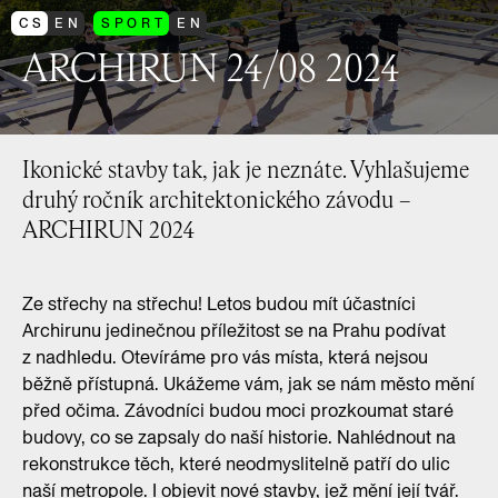
CS
EN
SPORT
EN
ARCHIRUN 24/08 2024
Ikonické stavby tak, jak je neznáte. Vyhlašujeme
druhý ročník architektonického závodu –
ARCHIRUN 2024
Ze střechy na střechu! Letos budou mít účastníci
Archirunu jedinečnou příležitost se na Prahu podívat
z nadhledu. Otevíráme pro vás místa, která nejsou
běžně přístupná. Ukážeme vám, jak se nám město mění
před očima. Závodníci budou moci prozkoumat staré
budovy, co se zapsaly do naší historie. Nahlédnout na
rekonstrukce těch, které neodmyslitelně patří do ulic
naší metropole. I objevit nové stavby, jež mění její tvář.