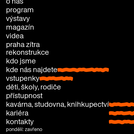
o nás
program
výstavy
magazín
videa
praha zítra
rekonstrukce
kdo jsme
kde nás najdete
kde nás najdete
vstupenky
vstupenky
děti, školy, rodiče
přístupnost
kavárna, studovna, knihkupectví
kavárna
kariéra
studovn
kontakty
knihkup
pondělí: zavřeno