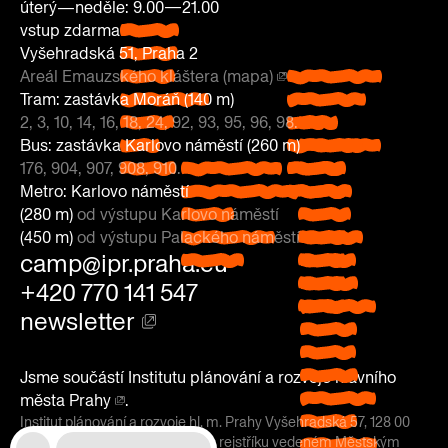
úterý—neděle: 9.00—21.00
vstup zdarma
pondělí:
Vyšehradská 51, Praha 2
zavřeno
Areál Emauzského kláštera (mapa)
úterý—
Vyšehradská
Tram: zastávka Moráň (140 m)
neděle: 9.00
51, Praha 2
2, 3, 10, 14, 16, 18, 24, 92, 93, 95, 96, 98.
—21.00
Areál
Tram:
Bus: zastávka Karlovo náměstí (260 m)
vstup
Emauzského
zastávka
176, 904, 907, 908, 910.
zdarma
Bus: zastávka
kláštera
Moráň
Metro: Karlovo náměstí
Karlovo náměstí
(mapa)
(140 m)
(280 m)
od výstupu Karlovo náměstí
(260 m)
2, 3, 10,
(450 m)
od výstupu Palackého náměstí
176, 904, 907,
14, 16, 18,
Metro:
camp@ipr.praha.eu
908, 910.
24, 92,
Karlovo
93, 95,
náměstí
+420 770 141 547
96, 98.
(280 m)
od
newsletter
výstupu
Karlovo
náměstí
Jsme součástí
Institutu plánování a rozvoje hlavního
(450 m)
od
města Prahy
.
výstupu
Institut plánování a rozvoje hl. m. Prahy Vyšehradská 57, 128 00
Praha 2; zapsaný: v obchodním rejstříku vedeném Městským
Palackého