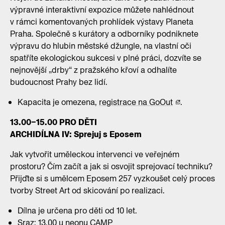
výpravné interaktivní expozice můžete nahlédnout
v rámci komentovaných prohlídek výstavy Planeta
Praha. Společně s kurátory a odborníky podniknete
výpravu do hlubin městské džungle, na vlastní oči
spatříte ekologickou sukcesi v plné práci, dozvíte se
nejnovější „drby“ z pražského křoví a odhalíte
budoucnost Prahy bez lidí.
Kapacita je omezena,
registrace na GoOut
.
13.00–15.00 PRO DĚTI
ARCHIDÍLNA IV: Sprejuj s Eposem
Jak vytvořit uměleckou intervenci ve veřejném
prostoru? Čím začít a jak si osvojit sprejovací techniku?
Přijďte si s umělcem Eposem 257 vyzkoušet celý proces
tvorby Street Art od skicování po realizaci.
Dílna je určena pro děti od 10 let.
Sraz: 13.00 u neonu CAMP