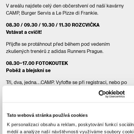
V areálu najdete celý den občerstvení od naší kavárny
CAMP, Burger Servis a Le Pizze di Frankie.
08.30 / 09.30 / 10.30 / 11.30 ROZCVIČKA
Vstávat a cvičit!
Přijďte se protáhnout před během pod vedením
zkušených trenérů z adidas Runners Prague.
08.30–17.00 FOTOKOUTEK
Poběž a blejskni se
Tři, dva, jedna…CAMP. Vyfoťte se při registraci, nebo po
běhu. V Bílém sále na vás čeká Fotonaut.
10.00–15.00 NEJEN PRO DĚTI
ARCHIDÍLNA I.: Postav nejvyšší věž
Tato webová stránka používá cookies
Navštěvujete rádi naše Archihrátky či Archidílnu? Pro
K personalizaci obsahu a reklam, poskytování funkcí sociáln
všechny malé i větší stavitele a nadšence do
médií a analýze naší návštěvnosti využíváme soubory cooki