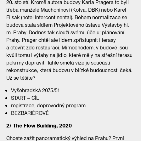
20. století. Kromě autora budovy Karla Pragera to byli
třeba manželé Machoninovi (Kotva, DBK) nebo Karel
Filsak (hotel Intercontinental). Během normalizace se
budova stala sídlem Projektového ústavu Výstavby hl.
m. Prahy. Dodnes tak slouží svému účelu: plánování
Prahy. Prager chtěl ale lidem zpřístupnit i terasy
a otevřít zde restauraci. Mimochodem, v budově jsou
kvůli tomu i výtahy na jídlo, které měly na střešní terasu
pokrmy dopravit! Tahle smělá vize je součástí
rekonstrukce, která budovu v blízké budoucnosti čeká.
Už se těšíte?
Vyšehradská 2075/51
START – CÍL
registrace, doprovodný program
BEZBARIÉROVÉ
2/ The Flow Building, 2020
Chcete zažít panoramatický výhled na Prahu? První