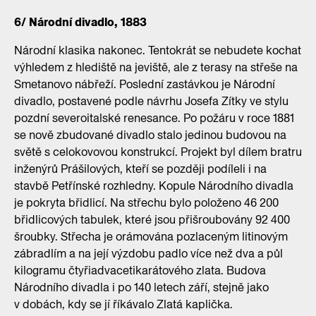
6/ Národní divadlo, 1883
Národní klasika nakonec. Tentokrát se nebudete kochat
výhledem z hlediště na jeviště, ale z terasy na střeše na
Smetanovo nábřeží. Poslední zastávkou je Národní
divadlo, postavené podle návrhu Josefa Zítky ve stylu
pozdní severoitalské renesance. Po požáru v roce 1881
se nově zbudované divadlo stalo jedinou budovou na
světě s celokovovou konstrukcí. Projekt byl dílem bratru
inženýrů Prášilových, kteří se později podíleli i na
stavbě Petřínské rozhledny. Kopule Národního divadla
je pokryta břidlicí. Na střechu bylo položeno 46 200
břidlicových tabulek, které jsou přišroubovány 92 400
šroubky. Střecha je orámována pozlaceným litinovým
zábradlím a na její výzdobu padlo více než dva a půl
kilogramu čtyřiadvacetikarátového zlata. Budova
Národního divadla i po 140 letech září, stejně jako
v dobách, kdy se jí říkávalo Zlatá kaplička.