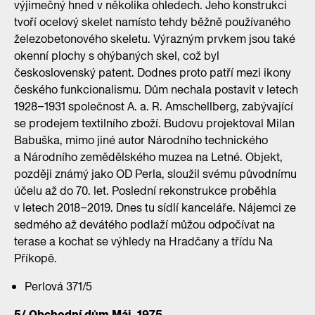
výjimečný hned v několika ohledech. Jeho konstrukci
tvoří ocelový skelet namísto tehdy běžně používaného
železobetonového skeletu. Výrazným prvkem jsou také
okenní plochy s ohýbaných skel, což byl
československý patent. Dodnes proto patří mezi ikony
českého funkcionalismu. Dům nechala postavit v letech
1928–1931 společnost A. a. R. Amschellberg, zabývající
se prodejem textilního zboží. Budovu projektoval Milan
Babuška, mimo jiné autor Národního technického
a Národního zemědělského muzea na Letné. Objekt,
později známý jako OD Perla, sloužil svému původnímu
účelu až do 70. let. Poslední rekonstrukce proběhla
v letech 2018–2019. Dnes tu sídlí kanceláře. Nájemci ze
sedmého až devátého podlaží můžou odpočívat na
terase a kochat se výhledy na Hradčany a třídu Na
Příkopě.
Perlová 371/5
5/ Obchodní dům Máj, 1975