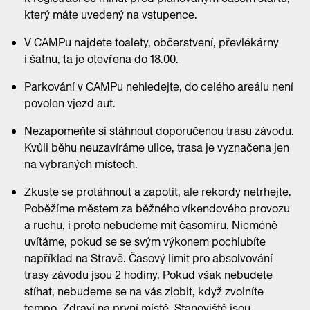
který máte uvedený na vstupence.
V CAMPu najdete toalety, občerstvení, převlékárny
i šatnu, ta je otevřena do 18.00.
Parkování v CAMPu nehledejte, do celého areálu není
povolen vjezd aut.
Nezapomeňte si stáhnout doporučenou trasu závodu.
Kvůli běhu neuzavíráme ulice, trasa je vyznačena jen
na vybraných místech.
Zkuste se protáhnout a zapotit, ale rekordy netrhejte.
Poběžíme městem za běžného víkendového provozu
a ruchu, i proto nebudeme mít časomíru. Nicméně
uvítáme, pokud se se svým výkonem pochlubíte
například na Stravě. Časový limit pro absolvování
trasy závodu jsou 2 hodiny. Pokud však nebudete
stíhat, nebudeme se na vás zlobit, když zvolníte
tempo. Zdraví na první místě. Stanoviště jsou