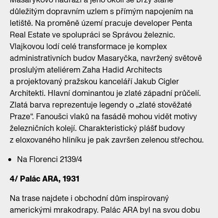
důležitým dopravním uzlem s přímým napojením na
letiště. Na proměně území pracuje developer Penta
Real Estate ve spolupráci se Správou železnic.
Vlajkovou lodí celé transformace je komplex
administrativních budov Masaryčka, navržený světově
proslulým ateliérem Zaha Hadid Architects
a projektovaný pražskou kanceláří Jakub Cigler
Architekti. Hlavní dominantou je zlaté západní průčelí.
Zlatá barva reprezentuje legendy o „zlaté stověžaté
Praze“. Fanoušci vlaků na fasádě mohou vidět motivy
železničních kolejí. Charakteristický plášť budovy
z eloxovaného hliníku je pak završen zelenou střechou.
Na Florenci 2139/4
4/ Palác ARA, 1931
Na trase najdete i obchodní dům inspirovaný
americkými mrakodrapy. Palác ARA byl na svou dobu