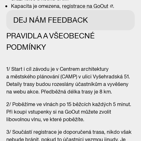
Kapacita je omezena,
registrace na GoOut
.
DEJ NÁM FEEDBACK
PRAVIDLA A VŠEOBECNÉ
01/10
PODMÍNKY
1/ Start i cíl závodu je v Centrem architektury
a městského plánování (CAMP) v ulici Vyšehradská 51.
Detaily trasy budou rozeslány účastníkům a vyvěšeny
na webu akce. Předběžná délka trasy je 8 km.
2/ Poběžíme ve vlnách po 15 běžcích každých 5 minut.
Při koupi vstupenky si na GoOut můžete zvolit
libovolnou vlnu, ve které poběžíte.
3/ Součástí registrace je doporučená trasa, nikdo však
nebude bránit, pokud to účastníci vezmou jinudy. Je