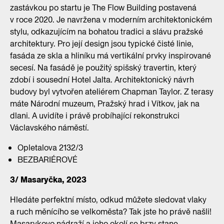
zastávkou po startu je The Flow Building postavená
v roce 2020. Je navržena v moderním architektonickém
stylu, odkazujícím na bohatou tradici a slávu pražské
architektury. Pro její design jsou typické čisté linie,
fasáda ze skla a hliníku má vertikální prvky inspirované
secesí. Na fasádě je použitý spišský travertin, který
zdobí i sousední Hotel Jalta. Architektonický návrh
budovy byl vytvořen ateliérem Chapman Taylor. Z terasy
máte Národní muzeum, Pražský hrad i Vítkov, jak na
dlani. A uvidíte i právě probíhající rekonstrukci
Václavského náměstí.
Opletalova 2132/3
BEZBARIÉROVÉ
3/ Masaryčka, 2023
Hledáte perfektní místo, odkud můžete sledovat vlaky
a ruch měnícího se velkoměsta? Tak jste ho právě našli!
Masarykovo nádraží a jeho okolí se brzy stane