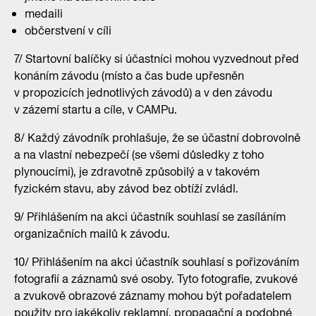
medaili
občerstvení v cíli
7/ Startovní balíčky si účastníci mohou vyzvednout před
konáním závodu (místo a čas bude upřesněn
v propozicích jednotlivých závodů) a v den závodu
v zázemí startu a cíle, v CAMPu.
8/ Každý závodník prohlašuje, že se účastní dobrovolně
a na vlastní nebezpečí (se všemi důsledky z toho
plynoucími), je zdravotně způsobilý a v takovém
fyzickém stavu, aby závod bez obtíží zvládl.
9/ Přihlášením na akci účastník souhlasí se zasíláním
organizačních mailů k závodu.
10/ Přihlášením na akci účastník souhlasí s pořizováním
fotografií a záznamů své osoby. Tyto fotografie, zvukové
a zvukově obrazové záznamy mohou být pořadatelem
použity pro jakékoliv reklamní, propagační a podobné