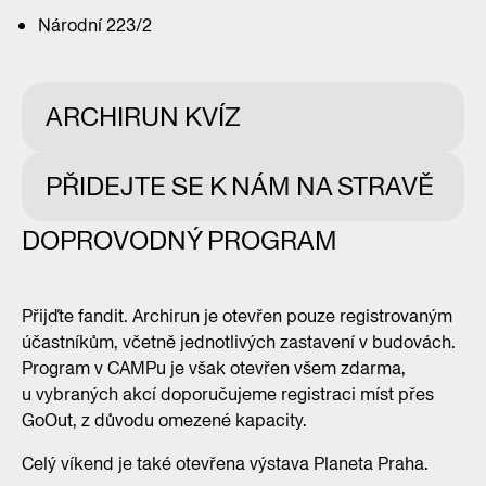
Národní 223/2
ARCHIRUN KVÍZ
PŘIDEJTE SE K NÁM NA STRAVĚ
DOPROVODNÝ PROGRAM
5/
6/
1/
2/
3/
4/
5/
6/
1/
2/
01/06
1/ CAMP + IPR, Vyšehradská 2075/51
Obchodní
Národní
CAMP
The
Masaryčka,
Palác
Obchodní
Národní
CAMP
The
dům
divadlo,
+ IPR,
Flow
Na
ARA,
dům
divadlo,
+ IPR,
Flow
Máj,
Národní
Vyšehradská
Building,
Florenci
Perlová
Máj,
Národní
Vyšehradská
Building,
Přijďte fandit. Archirun je otevřen pouze registrovaným
Národní
223/2
2075/51
Opletalova
2139/4
371/5
Národní
223/2
2075/51
Opletalova
účastníkům, včetně jednotlivých zastavení v budovách.
63/26
2132/3
63/26
2132/3
Program v CAMPu je však otevřen všem zdarma,
u vybraných akcí doporučujeme registraci míst přes
GoOut, z důvodu omezené kapacity.
Celý víkend je také otevřena výstava Planeta Praha.