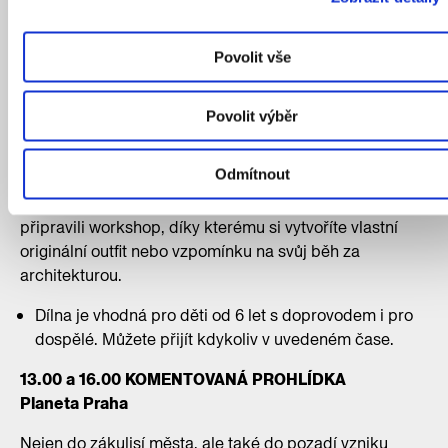
Můžete přijít kdykoliv v uvedeném čase.
10.00–15.00 NEJEN PRO DĚTI
Povolit vše
ARCHIDÍLNA III.: Sprejuj našeho maskota
Letošní ročník Archirunu má svého maskota. CAMPí
Povolit výběr
puntíky se účastní závodu a vy máte možnost si tyto
hravé běžce zvěčnit na svoje triko, mikinu, plátěnou
Odmítnout
tašku anebo si vyrobit originální plakát. Ve spolupráci
s kreativním lahůdkářstvím woohoo.cz jsme pro vás
připravili workshop, díky kterému si vytvoříte vlastní
originální outfit nebo vzpomínku na svůj běh za
architekturou.
Dílna je vhodná pro děti od 6 let s doprovodem i pro
dospělé. Můžete přijít kdykoliv v uvedeném čase.
13.00 a 16.00 KOMENTOVANÁ PROHLÍDKA
Planeta Praha
Nejen do zákulisí města, ale také do pozadí vzniku