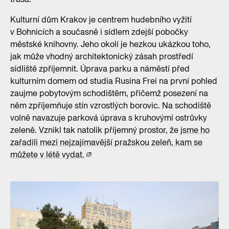
Kulturní dům Krakov je centrem hudebního vyžití
v Bohnicích a současně i sídlem zdejší pobočky
městské knihovny. Jeho okolí je hezkou ukázkou toho,
jak může vhodný architektonický zásah prostředí
sídliště zpříjemnit. Úprava parku a náměstí před
kulturním domem od studia Rusina Frei na první pohled
zaujme pobytovým schodištěm, přičemž posezení na
něm zpříjemňuje stín vzrostlých borovic. Na schodiště
volně navazuje parková úprava s kruhovými ostrůvky
zeleně. Vznikl tak natolik příjemný prostor, že
jsme ho
zařadili mezi nejzajímavější pražskou zeleň, kam se
můžete v létě vydat.