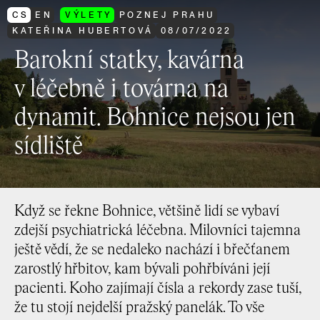
CS
EN
VÝLETY
POZNEJ PRAHU
KATEŘINA HUBERTOVÁ
08
/
07
/
2022
Barokní statky, kavárna
v léčebně i továrna na
dynamit. Bohnice nejsou jen
sídliště
Když se řekne Bohnice, většině lidí se vybaví
zdejší psychiatrická léčebna. Milovníci tajemna
ještě vědí, že se nedaleko nachází i břečťanem
zarostlý hřbitov, kam bývali pohřbíváni její
pacienti. Koho zajímají čísla a rekordy zase tuší,
že tu stojí nejdelší pražský panelák. To vše