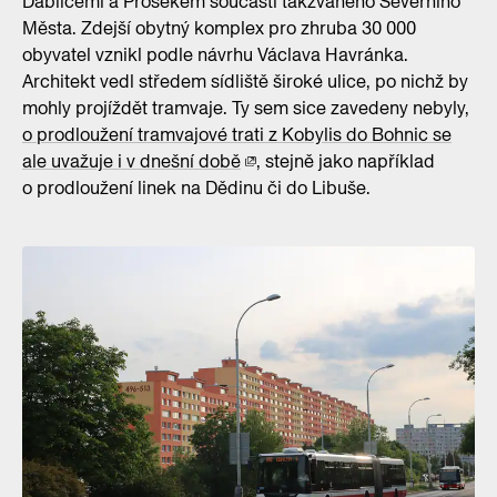
Ďáblicemi a Prosekem součástí takzvaného Severního
Města. Zdejší obytný komplex pro zhruba 30 000
obyvatel vznikl podle návrhu Václava Havránka.
Architekt vedl středem sídliště široké ulice, po nichž by
mohly projíždět tramvaje. Ty sem sice zavedeny nebyly,
o prodloužení tramvajové trati z Kobylis do Bohnic se
ale uvažuje i v dnešní době
, stejně jako například
o prodloužení linek na Dědinu či do Libuše.