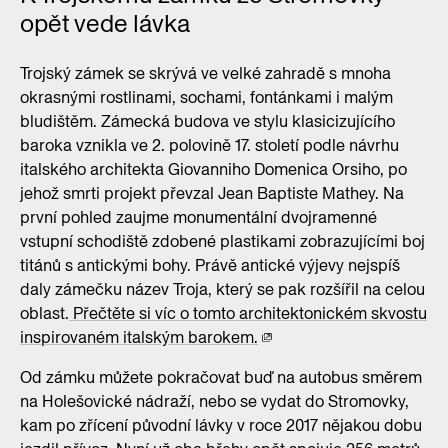
opět vede lávka
Trojský zámek se skrývá ve velké zahradě s mnoha
okrasnými rostlinami, sochami, fontánkami i malým
bludištěm. Zámecká budova ve stylu klasicizujícího
baroka vznikla ve 2. polovině 17. století podle návrhu
italského architekta Giovanniho Domenica Orsiho, po
jehož smrti projekt převzal Jean Baptiste Mathey. Na
první pohled zaujme monumentální dvojramenné
vstupní schodiště zdobené plastikami zobrazujícími boj
titánů s antickými bohy. Právě antické výjevy nejspíš
daly zámečku název Troja, který se pak rozšířil na celou
oblast.
Přečtěte si víc o tomto architektonickém skvostu
inspirovaném italským barokem.
Od zámku můžete pokračovat buď na autobus směrem
na Holešovické nádraží, nebo se vydat do Stromovky,
kam po zřícení původní lávky v roce 2017 nějakou dobu