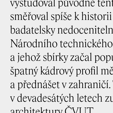
vystudoval původně tent
směřoval spíše k historii
badatelsky nedoceniteln
Národního technického 
a jehož sbírky začal popu
špatný kádrový profil m
a přednášet v zahraničí.
v devadesátých letech zu
architektury ČVUT.