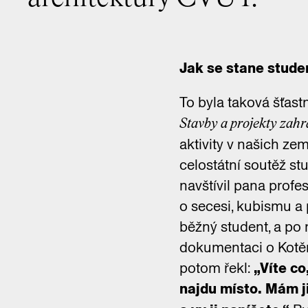
Jak se stane stude
To byla taková šťas
Stavby a projekty zah
aktivity v našich zem
celostátní soutěž st
navštívil pana profe
o secesi, kubismu a p
běžný student, a po 
dokumentaci o Kotěr
potom řekl:
„Víte co
najdu místo. Mám 