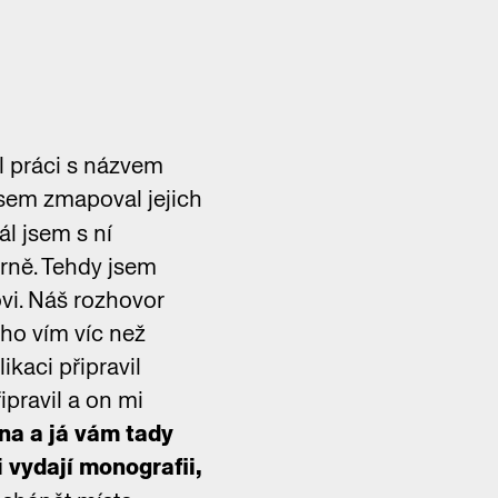
l práci s názvem
 jsem zmapoval jejich
ál jsem s ní
Brně. Tehdy jsem
ovi. Náš rozhovor
oho vím víc než
ikaci připravil
pravil a on mi
rna a já vám tady
i vydají monografii,