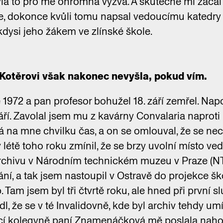
la to pro mě ohromná výzva. A skutečně mi začal
ce, dokonce kvůli tomu napsal vedoucímu katedry
kdysi jeho žákem ve zlínské škole.
Kotěrovi však nakonec nevyšla, pokud vím.
ě 1972 a pan profesor bohužel 18. září zemřel. Na
září. Zavolal jsem mu z kavárny Convalaria naproti
á na mne chvilku čas, a on se omlouval, že se nec
v létě toho roku zmínil, že se brzy uvolní místo v
rchivu v Národním technickém muzeu v Praze (NTM
ní, a tak jsem nastoupil v Ostravě do projekce š
 Tam jsem byl tři čtvrtě roku, ale hned při první s
l, že se v té Invalidovně, kde byl archiv tehdy umí
cí kolegyně paní Znamenáčková mě poslala nah