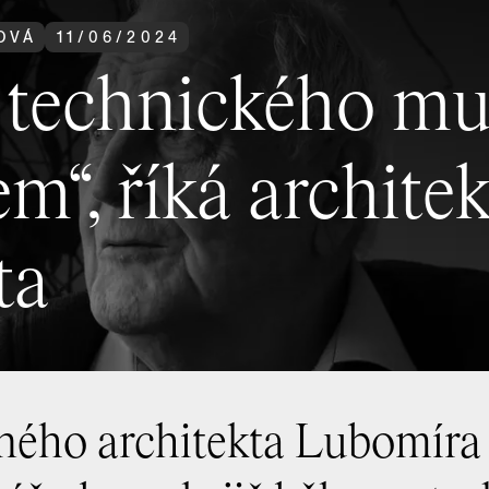
OVÁ
11
/
06
/
2024
technického mu
m“, říká architek
ta
ného architekta Lubomíra 