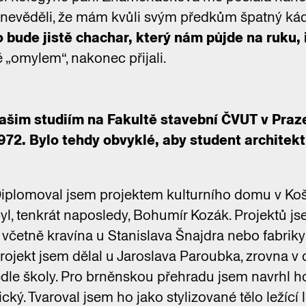
 nevěděli, že mám kvůli svým předkům špatný kádrov
o bude jistě chachar, který nám půjde na ruku, i
 „omylem“, nakonec přijali.
vašim studiím na Fakultě stavební ČVUT v Praze
972. Bylo tehdy obvyklé, aby student architekt
iplomoval jsem projektem kulturního domu v Koši
l, tenkrát naposledy, Bohumír Kozák. Projektů j
včetně kravína u Stanislava Šnajdra nebo fabrik
projekt jsem dělal u Jaroslava Paroubka, zrovna v 
le školy. Pro brněnskou přehradu jsem navrhl ho
ický. Tvaroval jsem ho jako stylizované tělo ležící