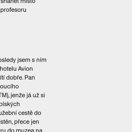
 shánět místo
 profesoru
posledy jsem s ním
 hotelu Avion
ítí dobře. Pan
edoucího
), jenže já už si
kolských
lužební cestě do
stěn, přece jen
oru do muzea na