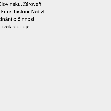
 Slovinsku. Zároveň
unsthistorii. Nebyl
ednání o činnosti
lověk studuje