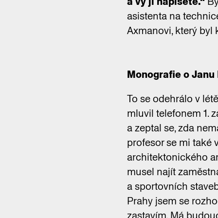
a vy ji napíšete.“
By
asistenta na techni
Axmanovi, který byl 
Monografie o Janu 
To se odehrálo v lét
mluvil telefonem 1. 
a zeptal se, zda nem
profesor se mi také 
architektonického a
musel najít zaměstná
a sportovních staveb.
Prahy jsem se rozhod
zastavím. Má budou