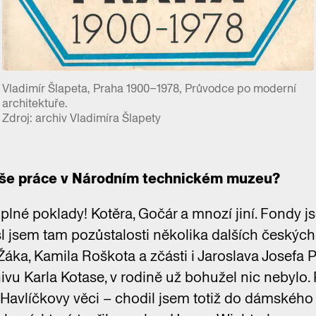
Vladimír Šlapeta, Praha 1900–1978, Průvodce po moderní
architektuře.
Zdroj: archiv Vladimíra Šlapety
aše práce v Národním technickém muzeu?
plné poklady! Kotěra, Gočár a mnozí jiní. Fondy j
esl jsem tam pozůstalosti několika dalších českých
Žáka, Kamila Roškota a zčásti i Jaroslava Josefa P
hivu Karla Kotase, v rodině už bohužel nic nebylo. 
ky Havlíčkovy věci – chodil jsem totiž do dámského