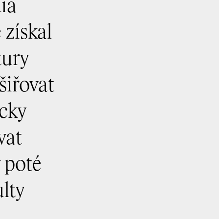
ia
 získal
tury
šiřovat
icky
vat
y poté
lty