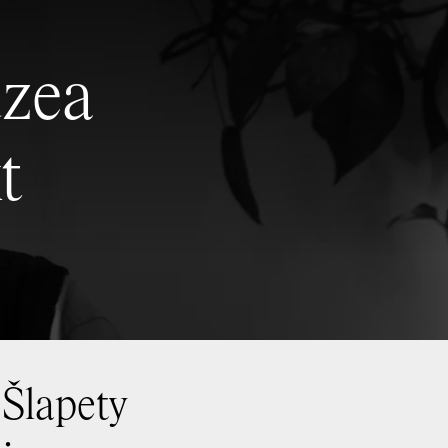
zea
t
Šlapety