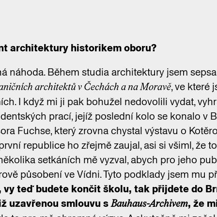
nt architektury historikem oboru?
tná náhoda. Během studia architektury jsem sepsa
, ve které
raničních architektů v Čechách a na Moravě
ích. I když mi ji pak bohužel nedovolili vydat, vyhr
udentských prací, jejíž poslední kolo se konalo v 
sora Fuchse, který zrovna chystal výstavu o Kotěr
rvní republice ho zřejmě zaujal, asi si všiml, že t
několika setkáních mě vyzval, abych pro jeho publ
ově působení ve Vídni. Tyto podklady jsem mu při
, vy teď budete končit školu, tak přijdete do B
již uzavřenou smlouvu s
, že m
Bauhaus-Archivem