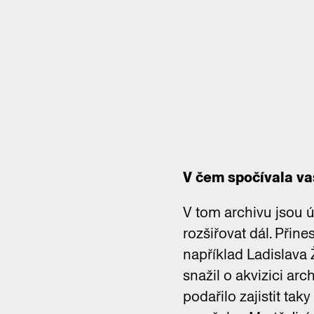
V čem spočívala v
V tom archivu jsou ú
rozšiřovat dál. Přin
například Ladislava 
snažil o akvizici arc
podařilo zajistit ta