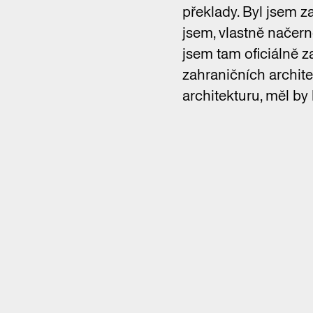
překlady. Byl jsem z
jsem, vlastně načer
jsem tam oficiálně z
zahraničních archit
architekturu, měl by 