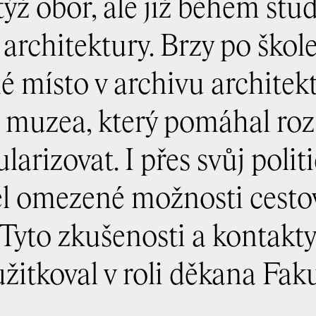
ýž obor, ale již během stud
 architektury. Brzy po škole
é místo v archivu architek
muzea, který pomáhal roz
larizovat. I přes svůj polit
ěl omezené možnosti cesto
 Tyto zkušenosti a kontakt
žitkoval v roli děkana Faku