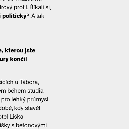
ý profil. Říkali si,
 politicky“
. A tak
, kterou jste
ury končil
cích u Tábora,
sem během studia
y pro lehký průmysl
době, kdy stavěl
tel Liška
 lišky s betonovými