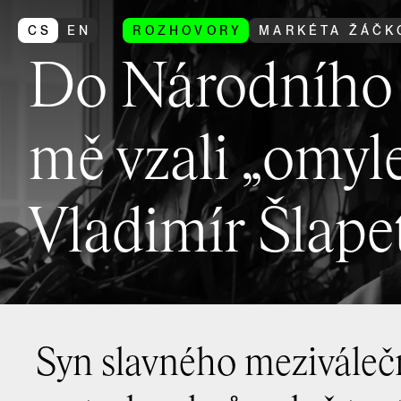
CS
EN
ROZHOVORY
MARKÉTA ŽÁČK
Do Národního 
mě vzali „omyle
Vladimír Šlape
Syn slavného meziváleč