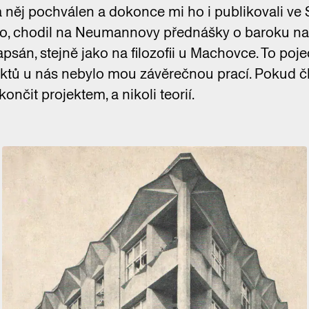
a něj pochválen a dokonce mi ho i publikovali ve
no, chodil na Neumannovy přednášky o baroku na k
apsán, stejně jako na filozofii u Machovce. To poj
ektů u nás nebylo mou závěrečnou prací. Pokud č
končit projektem, a nikoli teorií.