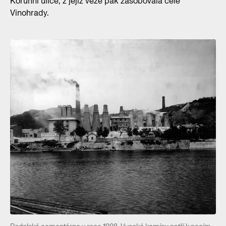
Korunní ulice, z jejíž věže pak zásobovala celé
Vinohrady.