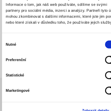
Velkolepá průmyslová dominanta se začala demolovat
Informace o tom, jak náš web používáte, sdílíme se svými
zhruba o 10 let později, počátkem 50. let. Zanechala po
partnery pro sociální média, inzerci a analýzy. Partneři tyto 
sobě pouze historizující vilu pro ředitele cementárny,
mohou zkombinovat s dalšími informacemi, které jste jim pos
kde dnes sídlí anglická škola. Volné prostranství na
nebo které získali v důsledku toho, že používáte jejich služb
úpatí Kavčích hor nezůstalo dlouho prázdné. Roku 1958
tu začala vznikat „vlna“ podolského plaveckého
Výběr
stadionu od Richarda Podzemného, kterou si můžete
Nutné
souhlasu
prohlédnout na dobových fotografiích Zdeňka
Voženílka
.
Preferenční
Statistické
Marketingové
Autor
Zobrazit detaily