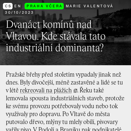
CS
EN
PRAHA VČERA
MARIE VALENTOVÁ
30
/
10
/
2023
Dvanáct komínů nad
Vltavou. Kde stávala tato
industriální dominanta?
Pražské břehy před stoletím vypadaly jinak než
dnes. Byly divočejší, méně zastavěné a lidé se tu
v létě
rekreovali na plážích
. Řeku také
lemovala spousta industriálních staveb, protože
ke svému provozu potřebovaly vodu nebo tok
využívaly pro dopravu. Po Vltavě do města
putovalo dřevo, mlýny tu mlely obilí, pivovary
vařily pivo. V Podolí a Braníku pak podnikatelé