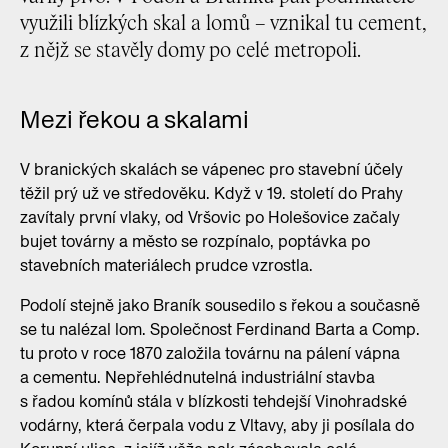
využili blízkých skal a lomů – vznikal tu cement,
z nějž se stavěly domy po celé metropoli.
Mezi řekou a skalami
V branických skalách se vápenec pro stavební účely
těžil prý už ve středověku. Když v 19. století do Prahy
zavítaly první vlaky, od Vršovic po Holešovice začaly
bujet továrny a město se rozpínalo, poptávka po
stavebních materiálech prudce vzrostla.
Podolí stejně jako Braník sousedilo s řekou a současně
se tu nalézal lom. Společnost Ferdinand Barta a Comp.
tu proto v roce 1870 založila továrnu na pálení vápna
a cementu. Nepřehlédnutelná industriální stavba
s řadou komínů stála v blízkosti tehdejší Vinohradské
vodárny, která čerpala vodu z Vltavy, aby ji posílala do