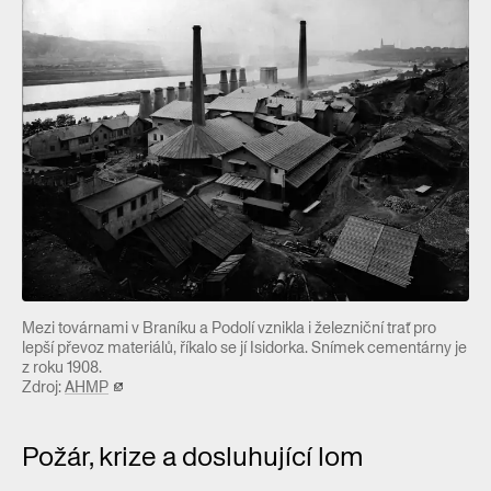
Mezi továrnami v Braníku a Podolí vznikla i železniční trať pro
lepší převoz materiálů, říkalo se jí Isidorka. Snímek cementárny je
z roku 1908.
Zdroj:
AHMP
Požár, krize a dosluhující lom