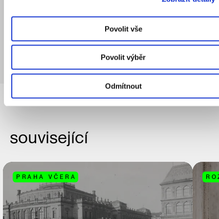
MV
Povolit vše
Marie Valentová
Povolit výběr
Odmítnout
související
PRAHA VČERA
RO