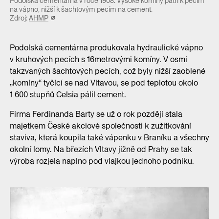
Podolská cementárna v roce 1908. Vysoké komíny patří k pecím
na vápno, nižší k šachtovým pecím na cement.
Zdroj:
AHMP
Podolská cementárna produkovala hydraulické vápno
v kruhových pecích s 16metrovými komíny. V osmi
takzvaných šachtových pecích, což byly nižší zaoblené
„komíny“ tyčící se nad Vltavou, se pod teplotou okolo
1 600 stupňů Celsia pálil cement.
Firma Ferdinanda Barty se už o rok později stala
majetkem České akciové společnosti k zužitkování
staviva, která koupila také vápenku v Braníku a všechny
okolní lomy. Na březích Vltavy jižně od Prahy se tak
výroba rozjela naplno pod vlajkou jednoho podniku.