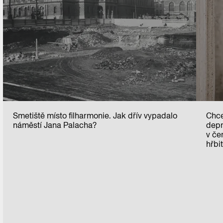
Smetiště místo filharmonie. Jak dřív vypadalo
Chce
náměstí Jana Palacha?
depr
v če
hřbi