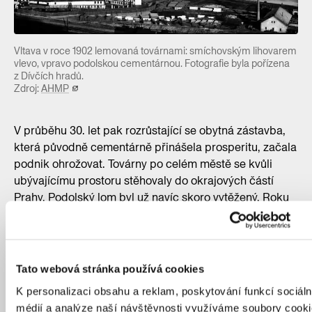
Vltava v roce 1902 lemovaná továrnami: smíchovským lihovarem
vlevo, vpravo podolskou cementárnou. Fotografie byla pořízena
z Dívčích hradů.
Zdroj:
AHMP
V průběhu 30. let pak rozrůstající se obytná zástavba,
která původně cementárně přinášela prosperitu, začala
podnik ohrožovat. Továrny po celém městě se kvůli
ubývajícímu prostoru stěhovaly do okrajových částí
Prahy. Podolský lom byl už navíc skoro vytěžený. Roku
1937 přešel komplex do rukou Králodvorské
cementárny, která se nerušeně rozrůstala poblíž obce
Králův Dvůr nalézající se za Berounem. Podnik se roku
1941 rozhodl podolskou pobočku zavřít a přesunout
Tato webová stránka používá cookies
veškerou výrobu právě k tomuto lomu na západ od
K personalizaci obsahu a reklam, poskytování funkcí sociáln
Prahy.
médií a analýze naší návštěvnosti využíváme soubory cooki