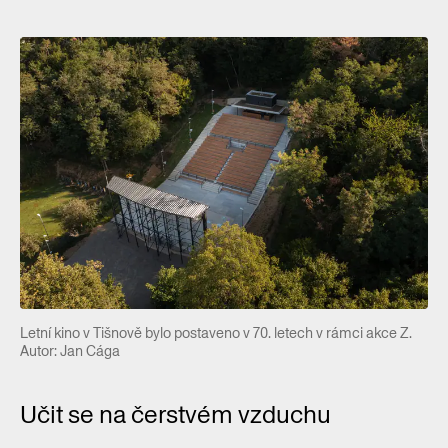
Letní kino v Tišnově bylo postaveno v 70. letech v rámci akce Z.
Autor: Jan Cága
Učit se na čerstvém vzduchu