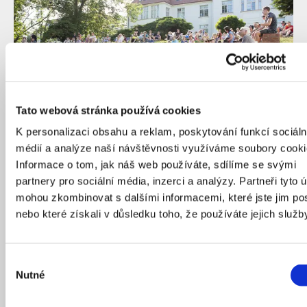
Tato webová stránka používá cookies
K personalizaci obsahu a reklam, poskytování funkcí sociáln
médií a analýze naší návštěvnosti využíváme soubory cooki
Amfiteátr v Ústí nad Labem využívá také široká veřejnost.
Informace o tom, jak náš web používáte, sdílíme se svými
Autor: Josef Růžička
partnery pro sociální média, inzerci a analýzy. Partneři tyto 
mohou zkombinovat s dalšími informacemi, které jste jim pos
Altán pod kaštany
nebo které získali v důsledku toho, že používáte jejich služb
Studio re:architekti působí v malebné jihočeské
Výběr
vesničce Úsilné přes deset let. Už v roce 2013
Nutné
souhlasu
zpracovalo architektonickou koncepci obce, na kterou
postupně navazuje drobnými i většími realizaci. O