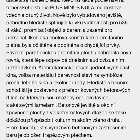
obce a samotného lesa. Rekonstrukce podle návrhu
brněnského studia PLUS MÍNUS NULA mu doslova
vdechla druhý život. Nově bylo vybudováno jeviště,
pohodlné hlediště splňující křivku viditelnosti pro 536
diváků, promítací objekt s barem a zázemí pro
personál. Ikonická ocelová konstrukce promítacího
plátna byla očištěna a doplněna o chybějící prvky.
Původní parabolickou promítací plochu nahradila nová
rovná, která lépe odpovídá dnešním audiovizuálním
požadavkům. Architektonické řešení jednotlivých částí
kina, volba materiálu i barevnost staví na symbióze
areálu letního kina a okolní přírody. Hlediště s bočními
schodišti je postaveno z prefabrikovaných betonových
dílců, na kterých jsou osazeny ocelové lavice
s akátovými lamelami. Betonové jeviště a okolní
zpevněné plochy z velkoformátových dlažeb se zase
dokážou přizpůsobit kulturním akcím všeho druhu.
Promítací objekt s výrazným betonovým zastřešením
baru je obložen trapézovým plechem.