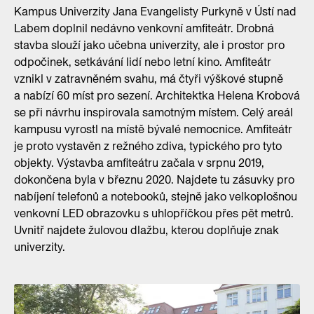
Kampus Univerzity Jana Evangelisty Purkyně v Ústí nad
Labem doplnil nedávno venkovní amfiteátr. Drobná
stavba slouží jako učebna univerzity, ale i prostor pro
odpočinek, setkávání lidí nebo letní kino. Amfiteátr
vznikl v zatravněném svahu, má čtyři výškové stupně
a nabízí 60 míst pro sezení. Architektka Helena Krobová
se při návrhu inspirovala samotným místem. Celý areál
kampusu vyrostl na místě bývalé nemocnice. Amfiteátr
je proto vystavěn z režného zdiva, typického pro tyto
objekty. Výstavba amfiteátru začala v srpnu 2019,
dokončena byla v březnu 2020. Najdete tu zásuvky pro
nabíjení telefonů a notebooků, stejně jako velkoplošnou
venkovní LED obrazovku s uhlopříčkou přes pět metrů.
Uvnitř najdete žulovou dlažbu, kterou doplňuje znak
univerzity.