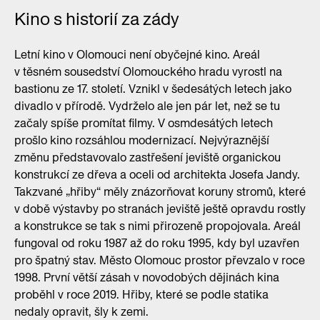
Kino s historií za zády
Letní kino v Olomouci není obyčejné kino. Areál
v těsném sousedství Olomouckého hradu vyrostl na
bastionu ze 17. století. Vznikl v šedesátých letech jako
divadlo v přírodě. Vydrželo ale jen pár let, než se tu
začaly spíše promítat filmy. V osmdesátých letech
prošlo kino rozsáhlou modernizací. Nejvýraznější
změnu představovalo zastřešení jeviště organickou
konstrukcí ze dřeva a oceli od architekta Josefa Jandy.
Takzvané „hřiby“ měly znázorňovat koruny stromů, které
v době výstavby po stranách jeviště ještě opravdu rostly
a konstrukce se tak s nimi přirozeně propojovala. Areál
fungoval od roku 1987 až do roku 1995, kdy byl uzavřen
pro špatný stav. Město Olomouc prostor převzalo v roce
1998. První větší zásah v novodobých dějinách kina
proběhl v roce 2019. Hřiby, které se podle statika
nedaly opravit, šly k zemi.