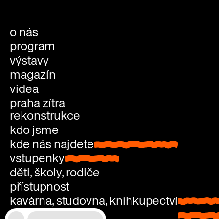
o nás
program
výstavy
magazín
videa
praha zítra
rekonstrukce
kdo jsme
kde nás najdete
kde nás najdete
vstupenky
vstupenky
děti, školy, rodiče
přístupnost
kavárna, studovna, knihkupectví
kavárna
kariéra
studovn