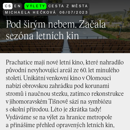
CS
EN
VÝLETY
CESTA Z MĚSTA
MICHAELA HEČKOVÁ
06
/
07
/
2023
Pod širým nebem. Začala
sezóna letních kin
Prachatice mají nové letní kino, které nahradilo
původní nevyhovující areál ze 60. let minulého
století. Unikátní venkovní kino v Olomouci
nabízí obrovskou zahrádku pod korunami
stromů i naučnou stezku, zatímco rekonstrukce
v jihomoravském Tišnově sází na symbiózu
s okolní přírodou. Léto je zkrátka tady!
Vydáváme se na výlet za hranice metropole
a přinášíme přehled opravených letních kin,