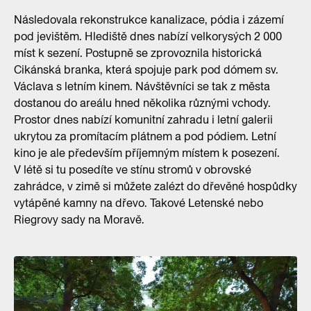
Následovala rekonstrukce kanalizace, pódia i zázemí
pod jevištěm. Hlediště dnes nabízí velkorysých 2 000
míst k sezení. Postupně se zprovoznila historická
Cikánská branka, která spojuje park pod dómem sv.
Václava s letním kinem. Návštěvníci se tak z města
dostanou do areálu hned několika různými vchody.
Prostor dnes nabízí komunitní zahradu i letní galerii
ukrytou za promítacím plátnem a pod pódiem. Letní
kino je ale především příjemným místem k posezení.
V létě si tu posedíte ve stínu stromů v obrovské
zahrádce, v zimě si můžete zalézt do dřevěné hospůdky
vytápěné kamny na dřevo. Takové Letenské nebo
Riegrovy sady na Moravě.