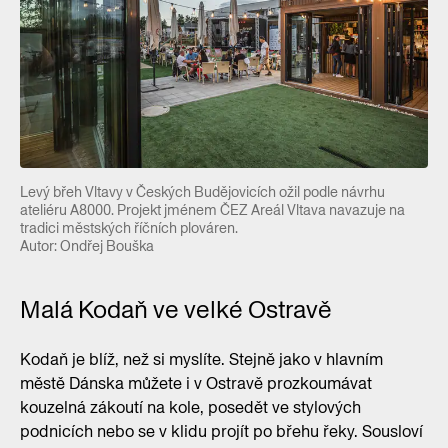
Levý břeh Vltavy v Českých Budějovicích ožil podle návrhu
ateliéru A8000. Projekt jménem ČEZ Areál Vltava navazuje na
tradici městských říčních plováren.
Autor: Ondřej Bouška
Malá Kodaň ve velké Ostravě
Kodaň je blíž, než si myslíte. Stejně jako v hlavním
městě Dánska můžete i v Ostravě prozkoumávat
kouzelná zákoutí na kole, posedět ve stylových
podnicích nebo se v klidu projít po břehu řeky. Sousloví