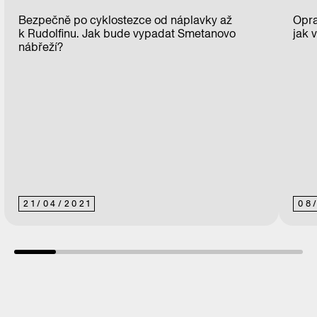
Bezpečně po cyklostezce od náplavky až
Opra
k Rudolfinu. Jak bude vypadat Smetanovo
jak 
nábřeží?
21
/
04
/
2021
08