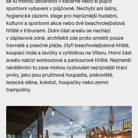
se tu mohou občerstvit v kavárně nebo si půjčit
sportovní vybavení v půjčovně. Nechybí ani šatny,
hygienické zázemí, stage pro nejrůznější hudební,
kulturní a sportovní akce nebo dvě beachvolejbalová
hřiště s tribunami. Dolní část areálu se nachází
v záplavové zóně, architekti zde proto umístili pouze
travnaté a písečné pláže, čtyři beachvolejbalová hřiště,
koupací mola a lavičky s vyhlídkou na Vltavu. Horní část
areálu nabízí workoutové a parkourové hřiště. Nejmenší
návštěvníci tu zase mohou vyzkoušet nejrůznější hrací
prvky, jako jsou pružinová houpadla, pískoviště,
lezecká stěna, kolotoč, houpačky nebo zemní
trampolíny.