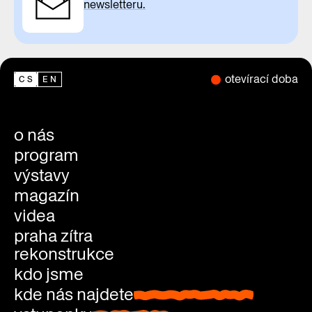
newsletteru.
otevírací doba
CS
EN
o nás
program
výstavy
magazín
videa
praha zítra
rekonstrukce
kdo jsme
kde nás najdete
kde nás najdete