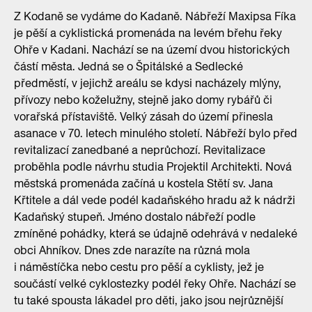
Z Kodaně se vydáme do Kadaně. Nábřeží Maxipsa Fíka
je pěší a cyklistická promenáda na levém břehu řeky
Ohře v Kadani. Nachází se na území dvou historických
částí města. Jedná se o Špitálské a Sedlecké
předměstí, v jejichž areálu se kdysi nacházely mlýny,
přívozy nebo koželužny, stejně jako domy rybářů či
vorařská přístaviště. Velký zásah do území přinesla
asanace v 70. letech minulého století. Nábřeží bylo před
revitalizací zanedbané a neprůchozí. Revitalizace
proběhla podle návrhu studia Projektil Architekti. Nová
městská promenáda začíná u kostela Stětí sv. Jana
Křtitele a dál vede podél kadaňského hradu až k nádrži
Kadaňský stupeň. Jméno dostalo nábřeží podle
zmíněné pohádky, která se údajně odehrává v nedaleké
obci Ahníkov. Dnes zde narazíte na různá mola
i náměstíčka nebo cestu pro pěší a cyklisty, jež je
součástí velké cyklostezky podél řeky Ohře. Nachází se
tu také spousta lákadel pro děti, jako jsou nejrůznější