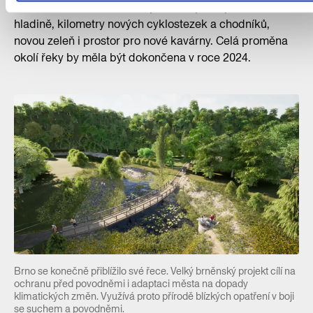
mohou těšit na moderní náplavku s přístupem k vodní
hladině, kilometry nových cyklostezek a chodníků,
novou zeleň i prostor pro nové kavárny. Celá proměna
okolí řeky by měla být dokončena v roce 2024.
Brno se konečně přiblížilo své řece. Velký brněnský projekt cílí na
ochranu před povodněmi i adaptaci města na dopady
klimatických změn. Využívá proto přírodě blízkých opatření v boji
se suchem a povodněmi.