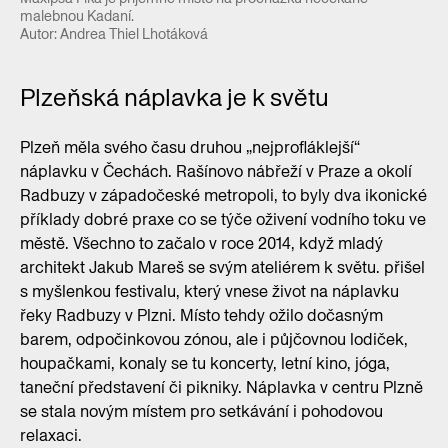
malebnou Kadaní.
Autor: Andrea Thiel Lhotáková
Plzeňská náplavka je k světu
Plzeň měla svého času druhou „nejprofláklejší“
náplavku v Čechách. Rašínovo nábřeží v Praze a okolí
Radbuzy v západočeské metropoli, to byly dva ikonické
příklady dobré praxe co se týče oživení vodního toku ve
městě. Všechno to začalo v roce 2014, když mladý
architekt Jakub Mareš se svým ateliérem k světu. přišel
s myšlenkou festivalu, který vnese život na náplavku
řeky Radbuzy v Plzni. Místo tehdy ožilo dočasným
barem, odpočinkovou zónou, ale i půjčovnou lodiček,
houpačkami, konaly se tu koncerty, letní kino, jóga,
taneční představení či pikniky. Náplavka v centru Plzně
se stala novým místem pro setkávání i pohodovou
relaxaci.