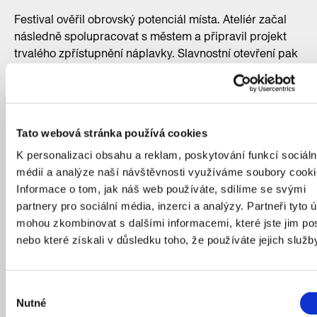
Festival ověřil obrovský potenciál místa. Ateliér začal
následně spolupracovat s městem a připravil projekt
trvalého zpřístupnění náplavky. Slavnostní otevření pak
proběhlo v červenci 2019. Dnes tu najdete promenádu,
posezení, kavárnu i pobytové schody. Na někoho je tu
možná až trochu moc betonu. To se ale bohužel občas
stává, když si nějaké místo najednou oblíbí tisíce lidí.
Tato webová stránka používá cookies
K personalizaci obsahu a reklam, poskytování funkcí sociáln
médií a analýze naší návštěvnosti využíváme soubory cooki
Informace o tom, jak náš web používáte, sdílíme se svými
partnery pro sociální média, inzerci a analýzy. Partneři tyto 
mohou zkombinovat s dalšími informacemi, které jste jim pos
nebo které získali v důsledku toho, že používáte jejich služb
Výběr
Nutné
souhlasu