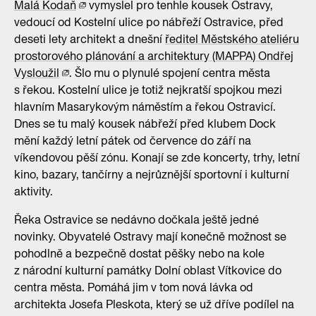
Malá Kodaň
vymyslel pro tenhle kousek Ostravy,
vedoucí od Kostelní ulice po nábřeží Ostravice, před
deseti lety architekt a dnešní
ředitel Městského ateliéru
prostorového plánování a architektury (MAPPA) Ondřej
Vysloužil
. Šlo mu o plynulé spojení centra města
s řekou. Kostelní ulice je totiž nejkratší spojkou mezi
hlavním Masarykovým náměstím a řekou Ostravicí.
Dnes se tu malý kousek nábřeží před klubem Dock
mění každý letní pátek od července do září na
víkendovou pěší zónu. Konají se zde koncerty, trhy, letní
kino, bazary, tančírny a nejrůznější sportovní i kulturní
aktivity.
Řeka Ostravice se nedávno dočkala ještě jedné
novinky. Obyvatelé Ostravy mají konečně možnost se
pohodlně a bezpečně dostat pěšky nebo na kole
z národní kulturní památky Dolní oblast Vítkovice do
centra města. Pomáhá jim v tom nová lávka od
architekta Josefa Pleskota, který se už dříve podílel na