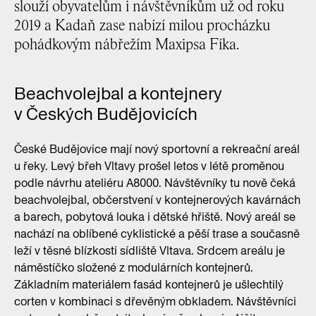
slouží obyvatelům i návštěvníkům už od roku
2019 a Kadaň zase nabízí milou procházku
pohádkovým nábřežím Maxipsa Fíka.
Beachvolejbal a kontejnery
v Českých Budějovicích
České Budějovice mají nový sportovní a rekreační areál
u řeky. Levý břeh Vltavy prošel letos v létě proměnou
podle návrhu ateliéru A8000. Návštěvníky tu nově čeká
beachvolejbal, občerstvení v kontejnerových kavárnách
a barech, pobytová louka i dětské hřiště. Nový areál se
nachází na oblíbené cyklistické a pěší trase a současně
leží v těsné blízkosti sídliště Vltava. Srdcem areálu je
náměstíčko složené z modulárních kontejnerů.
Základním materiálem fasád kontejnerů je ušlechtilý
corten v kombinaci s dřevěným obkladem. Návštěvníci