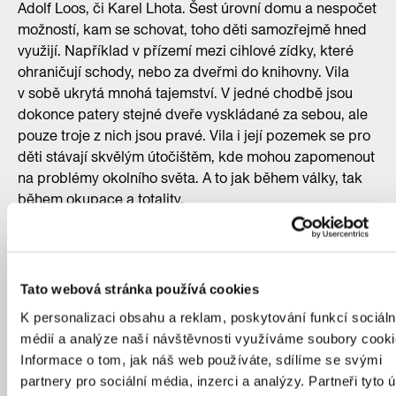
Adolf Loos, či Karel Lhota. Šest úrovní domu a nespočet
možností, kam se schovat, toho děti samozřejmě hned
využijí. Například v přízemí mezi cihlové zídky, které
ohraničují schody, nebo za dveřmi do knihovny. Vila
v sobě ukrytá mnohá tajemství. V jedné chodbě jsou
dokonce patery stejné dveře vyskládané za sebou, ale
pouze troje z nich jsou pravé. Vila i její pozemek se pro
děti stávají skvělým útočištěm, kde mohou zapomenout
na problémy okolního světa. A to jak během války, tak
během okupace a totality.
Sama rodina si však nový domov příliš neužila. Roku
1941, tedy 9 let po jejím dokončení, je nucena pod
tlakem rasové perzekuce vilu předat nacistům. A roku
Tato webová stránka používá cookies
1943, kdy je rodina transportována do Terezína ve vile
vzniká mateřská školka, která je zde až do roku 1997.
K personalizaci obsahu a reklam, poskytování funkcí sociáln
médií a analýze naší návštěvnosti využíváme soubory cooki
Nejradši však mají děti vilu v zimě; tiché okolí a výhled
Informace o tom, jak náš web používáte, sdílíme se svými
na zasněženou Prahu. Přes Nové město a Národní
partnery pro sociální média, inzerci a analýzy. Partneři tyto 