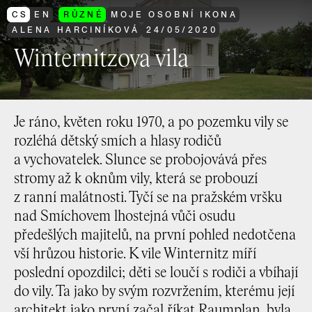
CS
EN
RŮZNÉ
MOJE OSOBNÍ IKONA
ALENA HARCINÍKOVÁ
24
/
05
/
2020
Winternitzova vila
Je ráno, květen roku 1970, a po pozemku vily se
rozléhá dětský smích a hlasy rodičů
a vychovatelek. Slunce se probojovává přes
stromy až k oknům vily, která se probouzí
z ranní malátnosti. Tyčí se na pražském vršku
nad Smíchovem lhostejná vůči osudu
předešlých majitelů, na první pohled nedotčena
vší hrůzou historie. K vile Winternitz míří
poslední opozdilci; děti se loučí s rodiči a vbíhají
do vily. Ta jako by svým rozvržením, kterému její
architekt jako první začal říkat Raumplan, byla