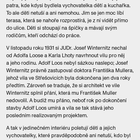
patra, kde kdysi bydlela vychovatelka dětí a kuchařka.
To ale děti netuší a ani nemohou. Jim se jen moc líbí
terasa, která se nahoře rozprostírá, je z ní vidět přímo
do ulice. Děti si stoupají na špičky a mávají svým
rodičům, kteří odchází do práce.
V listopadu roku 1931 si JUDr. Josef Winternitz nechal
od Adolfa Loose a Karla Lhoty navrhnout vilu pro něj
a jeho rodinu. Adolf Loos nebyl sázkou naslepo; Josef
Winternitz právně zastupoval doktora Františka Mullera,
jehož vila ve Střešovicích byla dokončena jen dva roky
předtím. Zároveň se traduje, že si architekt ve vile
Winternitz splnil přání, která mu František Muller
nedovolil. A budiž mu přáno, neboť rok po dokončení
stavby Adolf Loos umírá a vila se tak stává jeho
posledním realizovaným projektem.
A tak v jedinečném interiéru poletují děti a jejich
vychovatelky, které pravděpodobně ani netuší, kdo byl