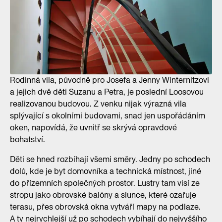
Rodinná vila, původně pro Josefa a Jenny Winternitzovi
a jejich dvě děti Suzanu a Petra, je poslední Loosovou
realizovanou budovou. Z venku nijak výrazná vila
splývající s okolními budovami, snad jen uspořádáním
oken, napovídá, že uvnitř se skrývá opravdové
bohatství.
Děti se hned rozbíhají všemi směry. Jedny po schodech
dolů, kde je byt domovníka a technická místnost, jiné
do přízemních společných prostor. Lustry tam visí ze
stropu jako obrovské balóny a slunce, které ozařuje
terasu, přes obrovská okna vytváří mapy na podlaze.
A ty nejrychlejší už po schodech vybíhají do nejvyššího