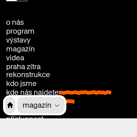
o nás
program
výstavy
magazín
videa
praha zítra
rekonstrukce
kdo jsme
kde nás najdete
kde nás najdete
vstupenky
vstupenky
magazín
děti, školy, rodiče
přístupnost
kavárna, studovna, knihkupectví
kavárna
kariéra
studovn