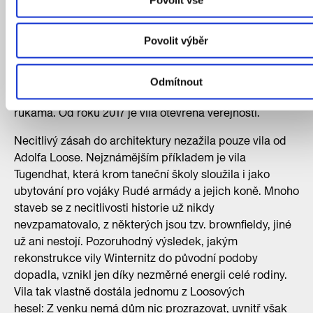
V roce 1997 dětský smích na pozemku vily Winternitz
utichá. Po školce ve vile zůstávají vrstvy linolea na
Povolit výběr
podlaze, necitlivé stavební úpravy a zničené obložení.
V roce 2002 se rodině povedlo vilu zrekonstruovat do
původní podoby. Postupovali podle starých dopisů od
Odmítnout
Adolfa Loose a většinu vily obnovila rodina vlastníma
rukama. Od roku 2017 je vila otevřena veřejnosti.
Necitlivý zásah do architektury nezažila pouze vila od
Adolfa Loose. Nejznámějším příkladem je vila
Tugendhat, která krom taneční školy sloužila i jako
ubytování pro vojáky Rudé armády a jejich koně. Mnoho
staveb se z necitlivosti historie už nikdy
nevzpamatovalo, z některých jsou tzv. brownfieldy, jiné
už ani nestojí. Pozoruhodný výsledek, jakým
rekonstrukce vily Winternitz do původní podoby
dopadla, vznikl jen díky nezměrné energii celé rodiny.
Vila tak vlastně dostála jednomu z Loosových
hesel: Z venku nemá dům nic prozrazovat, uvnitř však