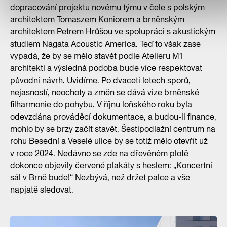
dopracování projektu novému týmu v čele s polským
architektem Tomaszem Koniorem a brněnským
architektem Petrem Hrůšou ve spolupráci s akustickým
studiem Nagata Acoustic America. Teď to však zase
vypadá, že by se mělo stavět podle Atelieru M1
architekti a výsledná podoba bude více respektovat
původní návrh. Uvidíme. Po dvaceti letech sporů,
nejasností, neochoty a změn se dává vize brněnské
filharmonie do pohybu. V říjnu loňského roku byla
odevzdána prováděcí dokumentace, a budou-li finance,
mohlo by se brzy začít stavět. Šestipodlažní centrum na
rohu Besední a Veselé ulice by se totiž mělo otevřít už
v roce 2024. Nedávno se zde na dřevěném plotě
dokonce objevily červené plakáty s heslem: „Koncertní
sál v Brně bude!“ Nezbývá, než držet palce a vše
napjatě sledovat.