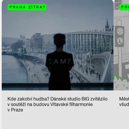
PRAHA ZÍTRA?
PR
Kde zakotví hudba? Dánské studio BIG zvítězilo
Měst
v soutěži na budovu Vltavské filharmonie
všud
v Praze