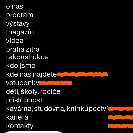
o nás
program
výstavy
magazín
videa
praha zítra
rekonstrukce
kdo jsme
kde nás najdete
kde nás najdete
vstupenky
vstupenky
děti, školy, rodiče
přístupnost
kavárna, studovna, knihkupectví
kavárna
kariéra
studovn
kontakty
knihkup