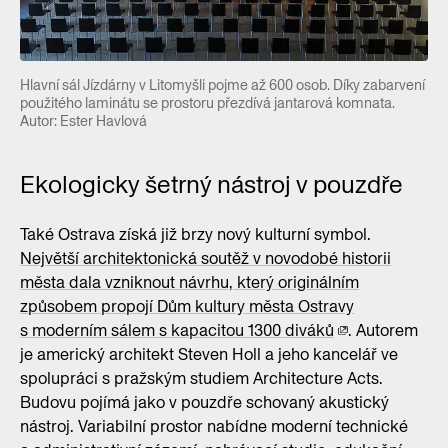
Hlavní sál Jízdárny v Litomyšli pojme až 600 osob. Díky zabarvení
použitého laminátu se prostoru přezdívá jantarová komnata.
Autor: Ester Havlová
Ekologicky šetrný nástroj v pouzdře
Také Ostrava získá již brzy nový kulturní symbol.
Největší architektonická soutěž v novodobé historii
města dala vzniknout návrhu, který originálním
způsobem propojí Dům kultury města Ostravy
s moderním sálem s kapacitou 1300 diváků
. Autorem
je americký architekt Steven Holl a jeho kancelář ve
spolupráci s pražským studiem Architecture Acts.
Budovu pojímá jako v pouzdře schovaný akustický
nástroj. Variabilní prostor nabídne moderní technické