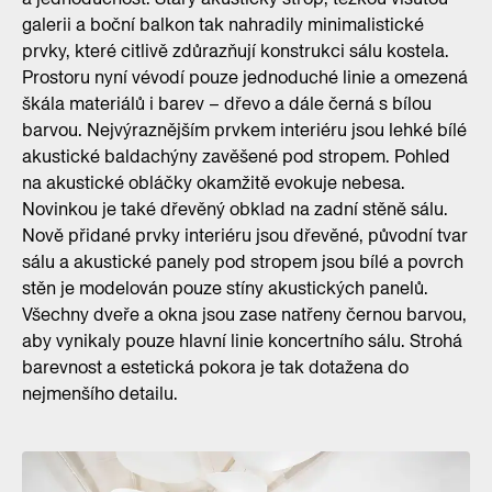
galerii a boční balkon tak nahradily minimalistické
prvky, které citlivě zdůrazňují konstrukci sálu kostela.
Prostoru nyní vévodí pouze jednoduché linie a omezená
škála materiálů i barev – dřevo a dále černá s bílou
barvou. Nejvýraznějším prvkem interiéru jsou lehké bílé
akustické baldachýny zavěšené pod stropem. Pohled
na akustické obláčky okamžitě evokuje nebesa.
Novinkou je také dřevěný obklad na zadní stěně sálu.
Nově přidané prvky interiéru jsou dřevěné, původní tvar
sálu a akustické panely pod stropem jsou bílé a povrch
stěn je modelován pouze stíny akustických panelů.
Všechny dveře a okna jsou zase natřeny černou barvou,
aby vynikaly pouze hlavní linie koncertního sálu. Strohá
barevnost a estetická pokora je tak dotažena do
nejmenšího detailu.