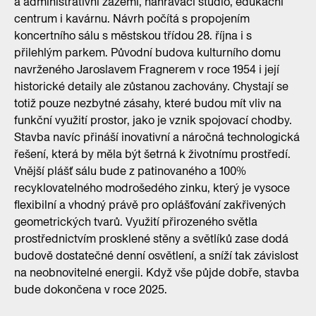
a administrativní zázemí, nahrávací studio, edukační
centrum i kavárnu. Návrh počítá s propojením
koncertního sálu s městskou třídou 28. října i s
přilehlým parkem. Původní budova kulturního domu
navrženého Jaroslavem Fragnerem v roce 1954 i její
historické detaily ale zůstanou zachovány. Chystají se
totiž pouze nezbytné zásahy, které budou mít vliv na
funkční využití prostor, jako je vznik spojovací chodby.
Stavba navíc přináší inovativní a náročná technologická
řešení, která by měla být šetrná k životnímu prostředí.
Vnější plášť sálu bude z patinovaného a 100%
recyklovatelného modrošedého zinku, který je vysoce
flexibilní a vhodný právě pro oplášťování zakřivených
geometrických tvarů. Využití přirozeného světla
prostřednictvím prosklené stěny a světlíků zase dodá
budově dostatečné denní osvětlení, a sníží tak závislost
na neobnovitelné energii. Když vše půjde dobře, stavba
bude dokončena v roce 2025.