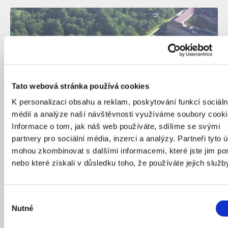
Tato webová stránka používá cookies
K personalizaci obsahu a reklam, poskytování funkcí sociáln
médií a analýze naší návštěvnosti využíváme soubory cooki
Informace o tom, jak náš web používáte, sdílíme se svými
partnery pro sociální média, inzerci a analýzy. Partneři tyto 
mohou zkombinovat s dalšími informacemi, které jste jim pos
Unikátní architektonické řešení, nejmodernější technologie
nebo které získali v důsledku toho, že používáte jejich služb
i osobitý styl. Koncertní sál od amerického architekta Stevena
Holla bude novou dominantou Ostravy.
Zdroj: Steven Holl Architects
Výběr
Nutné
souhlasu
Koncertní sál v Brně bude?