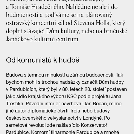
a Tomáše Hradečného. Nahlédneme ale i do
budoucnosti a podíváme se na plánovaný
ostravský koncertní sál od Stevena Holla, který
doplní stávající Dům kultury, nebo na brněnské
Janáčkovo kulturní centrum.
Od komunistů k hudbě
Budova s temnou minulostí a zářnou budoucností. Tak
bychom mohli s trochou nadsázky označit Dům hudby
v Pardubicích, který byl v 80. letech 20. století postaven
jako sídlo krajského výboru KSČ podle projektu Jana
Třeštíka. Původní interiér navrhoval Jan Bočan, mimo
jiné autor diplomatické čtvrti Troja nebo budovy
československého velvyslanectví v Londýně. Po
sametové revoluci zde našla sídlo Konzervatoř
Pardubice, Komorní filharmonie Pardubice a mnohé