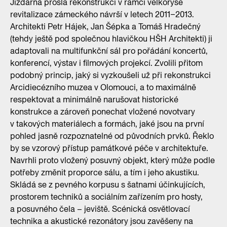
Jízdárna prošla rekonstrukcí v rámci velkorysé
revitalizace zámeckého návrší v letech 2011–2013.
Architekti Petr Hájek, Jan Šépka a Tomáš Hradečný
(tehdy ještě pod společnou hlavičkou HŠH Architekti) ji
adaptovali na multifunkční sál pro pořádání koncertů,
konferencí, výstav i filmových projekcí. Zvolili přitom
podobný princip, jaký si vyzkoušeli už při rekonstrukci
Arcidiecézního muzea v Olomouci, a to maximálně
respektovat a minimálně narušovat historické
konstrukce a zároveň ponechat vložené novotvary
v takových materiálech a formách, jaké jsou na první
pohled jasně rozpoznatelné od původních prvků. Řeklo
by se vzorový přístup památkové péče v architektuře.
Navrhli proto vložený posuvný objekt, který může podle
potřeby změnit proporce sálu, a tím i jeho akustiku.
Skládá se z pevného korpusu s šatnami účinkujících,
prostorem techniků a sociálním zařízením pro hosty,
a posuvného čela – jeviště. Scénická osvětlovací
technika a akustické rezonátory jsou zavěšeny na