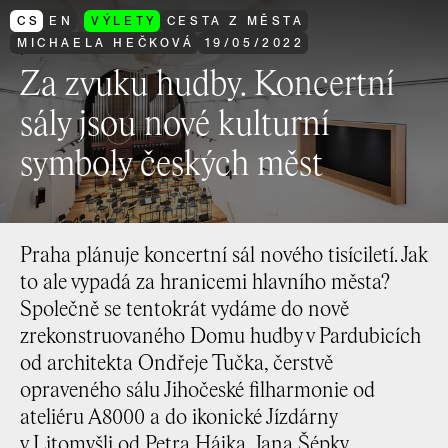
CS
EN
VÝLETY
CESTA Z MĚSTA
MICHAELA HEČKOVÁ
19
/
05
/
2022
Za zvuku hudby. Koncertní
sály jsou nové kulturní
symboly českých měst
Praha plánuje koncertní sál nového tisíciletí. Jak
to ale vypadá za hranicemi hlavního města?
Společně se tentokrát vydáme do nově
zrekonstruovaného Domu hudby v Pardubicích
od architekta Ondřeje Tučka, čerstvě
opraveného sálu Jihočeské filharmonie od
ateliéru A8000 a do ikonické Jízdárny
v Litomyšli od Petra Hájka, Jana Šépky