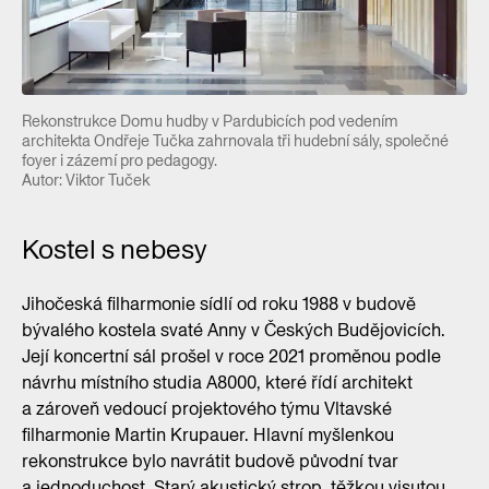
Rekonstrukce Domu hudby v Pardubicích pod vedením
architekta Ondřeje Tučka zahrnovala tři hudební sály, společné
foyer i zázemí pro pedagogy.
Autor: Viktor Tuček
Kostel s nebesy
Jihočeská filharmonie sídlí od roku 1988 v budově
bývalého kostela svaté Anny v Českých Budějovicích.
Její koncertní sál prošel v roce 2021 proměnou podle
návrhu místního studia A8000, které řídí architekt
a zároveň vedoucí projektového týmu Vltavské
filharmonie Martin Krupauer. Hlavní myšlenkou
rekonstrukce bylo navrátit budově původní tvar
a jednoduchost. Starý akustický strop, těžkou visutou