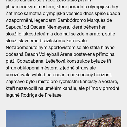
jihoamerickým městem, které pořádalo olympijské hry.
Zatímco samotná olympijská vesnice dnes spíše upadá
v zapomnění, legendární Sambódromo Marquês de
Sapucaí od Oscara Niemeyera, které během her
sloužilo lukostřelcům a dobíhal se zde maraton, stále
slouží slavnému brazilskému karnevalu.
Nezapomenutelným sportovištěm se ale stala hlavně
dočasná Beach Volleyball Arena postavená přímo na
pláži Copacabana. Lešeňová konstrukce byla ze tří
stran obklopená městem, z jedné strany ale
umožňovala výhled na oceán a nekonečný horizont.
Zajímavé bylo i místo pro rychlostní kanoisty a veslaře,
kteří nezávodili na umělém kanále, ale přímo v přírodní
laguně Rodriga de Freitase.