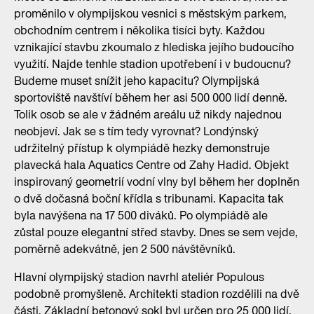
proměnilo v olympijskou vesnici s městským parkem,
obchodním centrem i několika tisíci byty. Každou
vznikající stavbu zkoumalo z hlediska jejího budoucího
využití. Najde tenhle stadion upotřebení i v budoucnu?
Budeme muset snížit jeho kapacitu? Olympijská
sportoviště navštíví během her asi 500 000 lidí denně.
Tolik osob se ale v žádném areálu už nikdy najednou
neobjeví. Jak se s tím tedy vyrovnat? Londýnský
udržitelný přístup k olympiádě hezky demonstruje
plavecká hala Aquatics Centre od Zahy Hadid. Objekt
inspirovaný geometrií vodní vlny byl během her doplněn
o dvě dočasná boční křídla s tribunami. Kapacita tak
byla navýšena na 17 500 diváků. Po olympiádě ale
zůstal pouze elegantní střed stavby. Dnes se sem vejde,
poměrně adekvátně, jen 2 500 návštěvníků.
Hlavní olympijský stadion navrhl ateliér Populous
podobně promyšleně. Architekti stadion rozdělili na dvě
části. Základní betonový sokl byl určen pro 25 000 lidí,