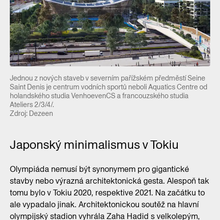
Jednou z nových staveb v severním pařížském předměstí Seine
Saint Denis je centrum vodních sportů neboli Aquatics Centre od
holandského studia VenhoevenCS a francouzského studia
Ateliers 2/3/4/.
Zdroj: Dezeen
Japonský minimalismus v Tokiu
Olympiáda nemusí být synonymem pro gigantické
stavby nebo výrazná architektonická gesta. Alespoň tak
tomu bylo v Tokiu 2020, respektive 2021. Na začátku to
ale vypadalo jinak. Architektonickou soutěž na hlavní
olympijský stadion vyhrála Zaha Hadid s velkolepým,