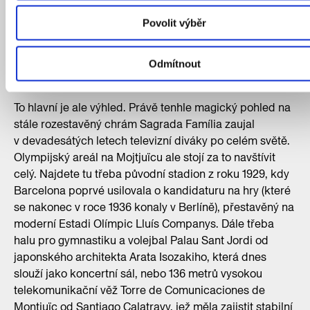
nad městem. Areál se skládá ze dvou bazénů –
Povolit výběr
menšího na potápění a skoky do vody, který má
hloubku 10 metrů a dnes se nepoužívá, a většího
25metrového, který hostil olympijské zápasy vodního
Odmítnout
póla.
To hlavní je ale výhled. Právě tenhle magický pohled na
stále rozestavěný chrám Sagrada Família zaujal
v devadesátých letech televizní diváky po celém světě.
Olympijský areál na Mojtjuïcu ale stojí za to navštívit
celý. Najdete tu třeba původní stadion z roku 1929, kdy
Barcelona poprvé usilovala o kandidaturu na hry (které
se nakonec v roce 1936 konaly v Berlíně), přestavěný na
moderní Estadi Olímpic Lluís Companys. Dále třeba
halu pro gymnastiku a volejbal Palau Sant Jordi od
japonského architekta Arata Isozakiho, která dnes
slouží jako koncertní sál, nebo 136 metrů vysokou
telekomunikační věž Torre de Comunicaciones de
Montjuïc od Santiago Calatravy, jež měla zajistit stabilní