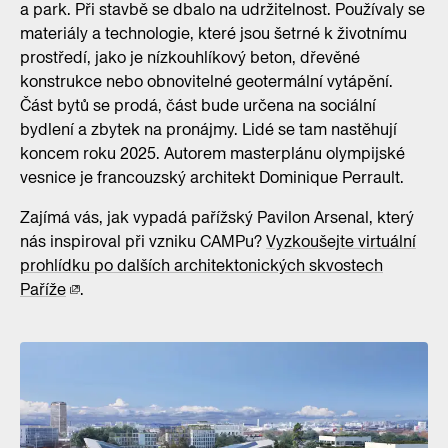
a park. Při stavbě se dbalo na udržitelnost. Používaly se
materiály a technologie, které jsou šetrné k životnímu
prostředí, jako je nízkouhlíkový beton, dřevěné
konstrukce nebo obnovitelné geotermální vytápění.
Část bytů se prodá, část bude určena na sociální
bydlení a zbytek na pronájmy. Lidé se tam nastěhují
koncem roku 2025. Autorem masterplánu olympijské
vesnice je francouzský architekt Dominique Perrault.
Zajímá vás, jak vypadá pařížský Pavilon Arsenal, který
nás inspiroval při vzniku CAMPu?
Vyzkoušejte virtuální
prohlídku po dalších architektonických skvostech
Paříže
.