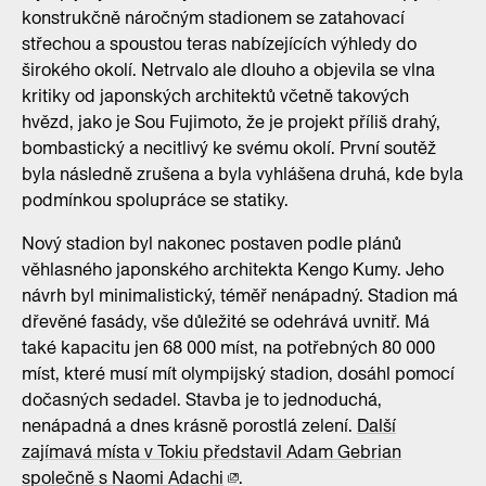
konstrukčně náročným stadionem se zatahovací
střechou a spoustou teras nabízejících výhledy do
širokého okolí. Netrvalo ale dlouho a objevila se vlna
kritiky od japonských architektů včetně takových
hvězd, jako je Sou Fujimoto, že je projekt příliš drahý,
bombastický a necitlivý ke svému okolí. První soutěž
byla následně zrušena a byla vyhlášena druhá, kde byla
podmínkou spolupráce se statiky.
Nový stadion byl nakonec postaven podle plánů
věhlasného japonského architekta Kengo Kumy. Jeho
návrh byl minimalistický, téměř nenápadný. Stadion má
dřevěné fasády, vše důležité se odehrává uvnitř. Má
také kapacitu jen 68 000 míst, na potřebných 80 000
míst, které musí mít olympijský stadion, dosáhl pomocí
dočasných sedadel. Stavba je to jednoduchá,
nenápadná a dnes krásně porostlá zelení.
Další
zajímavá místa v Tokiu představil Adam Gebrian
společně s Naomi Adachi
.