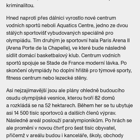
kriminalitou.
Hned naproti přes dálnici vyrostlo nové centrum
vodních sportů neboli Aquatics Centre, jedno ze dvou
stálých sportovišť vybudovaných speciálně pro
olympiádu. Tím druhým je sportovní hala Paris Arena II
(Arena Porte de la Chapelle), ve které bude následně
sídlit domácí basketbalový klub. Centrum vodních
sportů spojuje se Stade de France moderní lávka. Po
skončení olympiády ho doplní hřiště pro týmové sporty,
fitness centrum nebo lezecké stěny.
Asi nejzajímavější jsou ale plány ohledně budoucího
osudu olympijské vesnice, kterou tvoří 82 domů
a rozkládá se na 52 hektarech. Během her se tu ubytuje
asi 14 500 tisíc sportovců a dalších členů výprav.
Následně areál poslouží paralympionikům. Po hrách se
ale promění v novou čtvrť pro šest tisíc obyvatel,
přičemž v areálu budou i kanceláře, školy, obchody