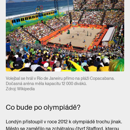
Volejbal se hrál v Rio de Janeiru přímo na pláži Copacabana.
Dočasná aréna měla kapacitu 12 000 diváků.
Zdroj: Wikipedia
Co bude po olympiádě?
Londýn přistoupil v roce 2012 k olympiádě trochu jinak.
Město se zaměřilo na zchátralou čtvrť Stafford, kterou