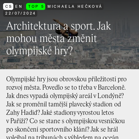
CS
EN
TOP 5
MICHAELA HEČKOVÁ
22
/
07
/
2024
Architektura a sport. Jak
mohou města změnit
olympijské hry?
Olympijské hry jsou obrovskou příležitostí pro
rozvoj města. Povedlo se to třeba v Barceloně.
Jak dnes vypadá olympijský areál v Londýně?
Jak se proměnil tamější plavecký stadion od
Zahy Hadid? Jaké stadiony vyrostou letos
v Paříži? Co se stane s olympijskou vesničkou
po skončení sportovního klání? Jak se hrál
volejbal na tribunách s výhledem na oceán