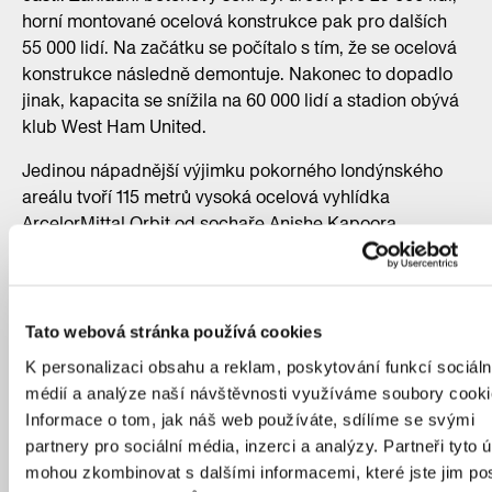
horní montované ocelová konstrukce pak pro dalších
55 000 lidí. Na začátku se počítalo s tím, že se ocelová
konstrukce následně demontuje. Nakonec to dopadlo
jinak, kapacita se snížila na 60 000 lidí a stadion obývá
klub West Ham United.
Jedinou nápadnější výjimku pokorného londýnského
areálu tvoří 115 metrů vysoká ocelová vyhlídka
ArcelorMittal Orbit od sochaře Anishe Kapoora
a inženýra Cecila Balmonda, postavená na přání
tehdejšího primátora města Borise Johnsona. I ta ale
byla postavena z recyklovaného šrotu.
Další londýnské
tipy od Adama Gebriana najdete zde
.
Tato webová stránka používá cookies
K personalizaci obsahu a reklam, poskytování funkcí sociáln
médií a analýze naší návštěvnosti využíváme soubory cooki
Informace o tom, jak náš web používáte, sdílíme se svými
partnery pro sociální média, inzerci a analýzy. Partneři tyto 
mohou zkombinovat s dalšími informacemi, které jste jim pos