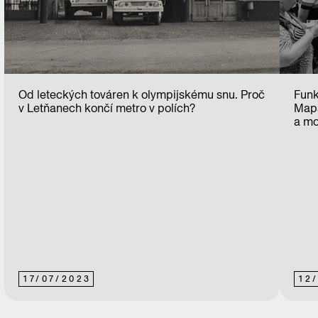
Od leteckých továren k olympijskému snu. Proč
Funk
v Letňanech končí metro v polích?
Mapa
a mo
17
/
07
/
2023
12