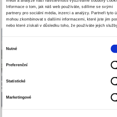
médií a analýze naší návštěvnosti využíváme soubory cooki
Informace o tom, jak náš web používáte, sdílíme se svými
související
partnery pro sociální média, inzerci a analýzy. Partneři tyto 
mohou zkombinovat s dalšími informacemi, které jste jim pos
nebo které získali v důsledku toho, že používáte jejich služb
PRAHA ZÍTRA?
RO
Výběr
Nutné
souhlasu
Preferenční
Statistické
Marketingové
Elektrické autobusy nebo teplo z čistírny
Dopr