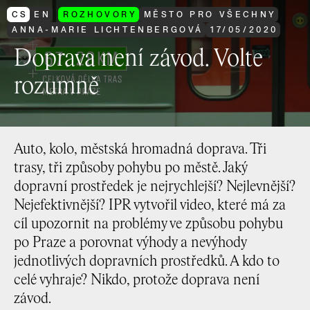
CS
EN
ROZHOVORY
MĚSTO PRO VŠECHNY
ANNA-MARIE LICHTENBERGOVÁ
17
/
05
/
2020
Doprava není závod. Volte
rozumně
Auto, kolo, městská hromadná doprava. Tři
trasy, tři způsoby pohybu po městě. Jaký
dopravní prostředek je nejrychlejší? Nejlevnější?
Nejefektivnější? IPR vytvořil video, které má za
cíl upozornit na problémy ve způsobu pohybu
po Praze a porovnat výhody a nevýhody
jednotlivých dopravních prostředků. A kdo to
celé vyhraje? Nikdo, protože doprava není
závod.