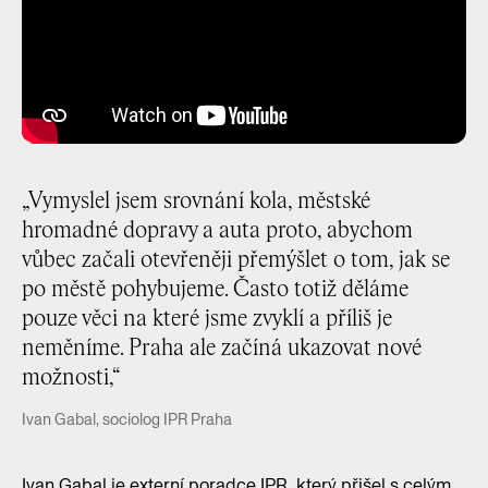
„Vymyslel jsem srovnání kola, městské
hromadné dopravy a auta proto, abychom
vůbec začali otevřeněji přemýšlet o tom, jak se
po městě pohybujeme. Často totiž děláme
pouze věci na které jsme zvyklí a příliš je
neměníme. Praha ale začíná ukazovat nové
možnosti,“
Ivan Gabal, sociolog IPR Praha
Ivan Gabal je externí poradce IPR, který přišel s celým