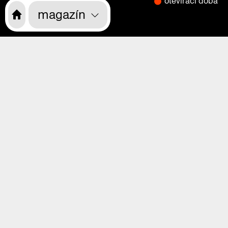
otevírací doba
CS
EN
magazín
o nás
program
výstavy
magazín
videa
praha zítra
rekonstrukce
kdo jsme
kde nás najdete
kde nás najdete
vstupenky
vstupenky
děti, školy, rodiče
přístupnost
kavárna, studovna, knihkupectví
kavárna